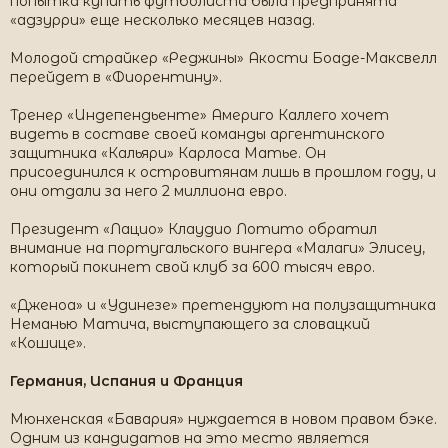
попытка купить футболиста была предпринята
«адзурри» еще несколько месяцев назад.
Молодой страйкер «Реджины» Акости Боадe-Максвелл
перейдет в «Фиорентину».
Тренер «Индепендьенте» Америго Каллего хочет
видеть в составе своей команды аргентинского
защитника «Кальяри» Карлоса Матье. Он
присоединился к островитянам лишь в прошлом году, и
они отдали за него 2 миллиона евро.
Президент «Лацио» Клаудио Лотито обратил
внимание на португальского вингера «Малаги» Элисеу,
который покинет свой клуб за 600 тысяч евро.
«Дженоа» и «Удинезе» претендуют на полузащитника
Неманью Матича, выступающего за словацкий
«Кошице».
Германия, Испания и Франция
Мюнхенская «Бавария» нуждается в новом правом бэке.
Одним из кандидатов на это место является