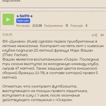
Барселоні.
►5a1Nt◄
►
Користувач
Реєстрація
21.12.08
Повідомлення
75
Репутація
0
17.06.09
#4
ФК «Динамо» (Киев) сделало первое приобретение в
летнее межсезонье. Контракт на пять лет с киевским
клубом подписал 20-летний француз Марк Фашан
(Marc Fachan).
Фашан является воспитанником «Осера». Последние
три сезона выступал за молодежную команду клуба,
сыграв 47 матчей. Также защищал цвета юношеской
сборной Франции (U-19), в составе которой провел 5
матчей.
Отметим, что контракт футболиста,
выступающего на позиции правого защитника,
вступает в силу с 1 июля, после окончания
действующего соглашения с «Осером».