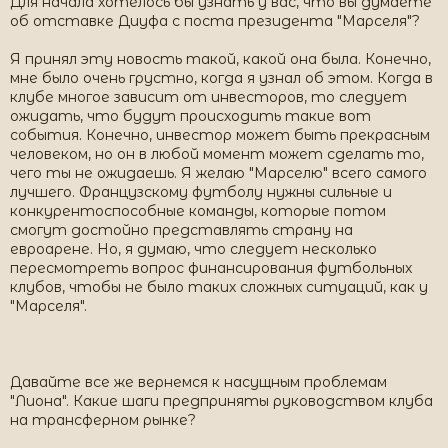
Для начала хотелось бы узнать у вас, что вы думаете
об отставке Диуфа с поста президента "Марселя"?
Я принял эту новость такой, какой она была. Конечно,
мне было очень грустно, когда я узнал об этом. Когда в
клубе многое зависит от инвесторов, то следует
ожидать, что будут происходить такие вот
события. Конечно, инвестор может быть прекрасным
человеком, но он в любой момент может сделать то,
чего ты не ожидаешь. Я желаю "Марселю" всего самого
лучшего. Французскому футболу нужны сильные и
конкурентоспособные команды, которые потом
смогут достойно представлять страну на
евроарене. Но, я думаю, что следует несколько
пересмотреть вопрос финансирования футбольных
клубов, чтобы не было таких сложных ситуаций, как у
"Марселя".
Давайте все же вернемся к насущным проблемам
"Лиона". Какие шаги предприняты руководством клуба
на трансферном рынке?