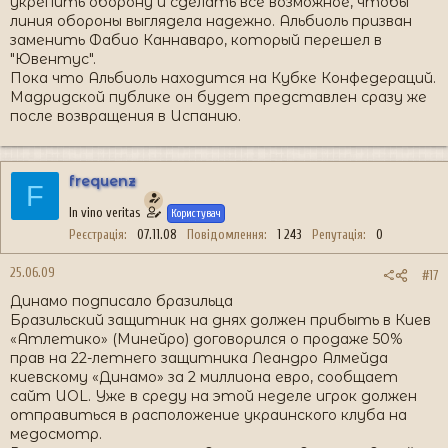
укрепить оборону и сделать все возможное, чтобы
линия обороны выглядела надежно. Альбиоль призван
заменить Фабио Каннаваро, который перешел в
"Ювентус".
Пока что Альбиоль находится на Кубке Конфедераций.
Мадридской публике он будет представлен сразу же
после возвращения в Испанию.
frequenz
F
In vino veritas
Користувач
Реєстрація
07.11.08
Повідомлення
1 243
Репутація
0
25.06.09
#17
Динамо подписало бразильца
Бразильский защитник на днях должен прибыть в Киев
«Атлетико» (Минейро) договорился о продаже 50%
прав на 22-летнего защитника Леандро Алмейда
киевскому «Динамо» за 2 миллиона евро, сообщает
сайт UOL. Уже в среду на этой неделе игрок должен
отправиться в расположение украинского клуба на
медосмотр.