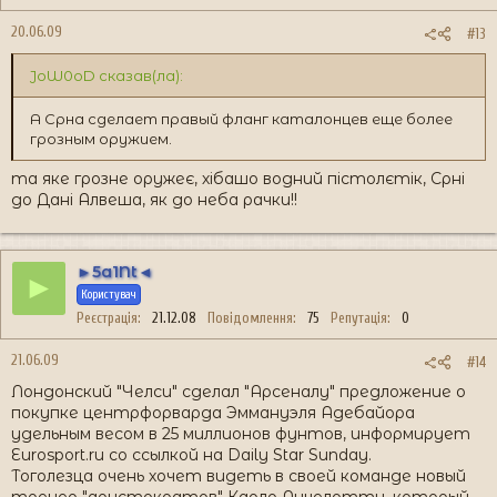
20.06.09
#13
JoW0oD сказав(ла):
А Срна сделает правый фланг каталонцев еще более
грозным оружием.
та яке грозне оружеє, хібашо водний пістолєтік, Срні
до Дані Алвеша, як до неба рачки!!
►5a1Nt◄
►
Користувач
Реєстрація
21.12.08
Повідомлення
75
Репутація
0
21.06.09
#14
Лондонский "Челси" сделал "Арсеналу" предложение о
покупке центрфорварда Эммануэля Адебайора
удельным весом в 25 миллионов фунтов, информирует
Eurosport.ru со ссылкой на Daily Star Sunday.
Тоголезца очень хочет видеть в своей команде новый
тренер "аристократов" Карло Анчелотти, который