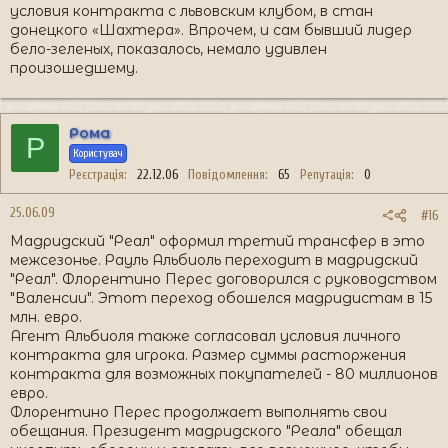
условия контракта с львовским клубом, в стан
донецкого «Шахтера». Впрочем, и сам бывший лидер
бело-зеленых, показалось, немало удивлен
произошедшему.
Рома
Р
Користувач
Реєстрація
22.12.06
Повідомлення
65
Репутація
0
25.06.09
#16
Мадридский "Реал" оформил третий трансфер в это
межсезонье. Рауль Альбиоль переходит в мадридский
"Реал". Флорентино Перес договорился с руководством
"Валенсии". Этот переход обошелся мадридистам в 15
млн. евро.
Агент Альбиоля также согласовал условия личного
контракта для игрока. Размер суммы расторжения
контракта для возможных покупателей - 80 миллионов
евро.
Флорентино Перес продолжает выполнять свои
обещания. Президент мадридского "Реала" обещал