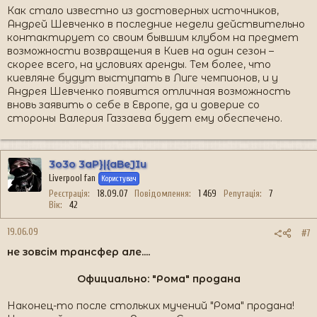
Как стало известно из достоверных источников,
Андрей Шевченко в последние недели действительно
контактирует со своим бывшим клубом на предмет
возможности возвращения в Киев на один сезон –
скорее всего, на условиях аренды. Тем более, что
киевляне будут выступать в Лиге чемпионов, и у
Андрея Шевченко появится отличная возможность
вновь заявить о себе в Европе, да и доверие со
стороны Валерия Газзаева будет ему обеспечено.
3o3o 3aP}|{aBeJIu
Liverpool fan
Користувач
Реєстрація
18.09.07
Повідомлення
1 469
Репутація
7
Вік
42
19.06.09
#7
не зовсім трансфер але....
Официально: "Рома" продана
Наконец-то после стольких мучений "Рома" продана!