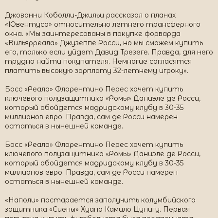
Джованни Коболли-Джильи рассказал о планах
«Ювентуса» относительно летнего трансферного
окна. «Мы заинтересованы в покупке форварда
«Вильярреала» Джузеппе Росси, но мы сможем купить
его, только если уйдет Давид Трезеге. Правда, для него
трудно найти покупателя. Немногие согласятся
платить высокую зарплату 32-летнему игроку».
Босс «Реала» Флорентино Перес хочет купить
ключевого полузащитника «Ромы» Даниэле де Росси,
который обойдется мадридскому клубу в 30-35
миллионов евро. Правда, сам де Росси намерен
остаться в нынешней команде.
Босс «Реала» Флорентино Перес хочет купить
ключевого полузащитника «Ромы» Даниэле де Росси,
который обойдется мадридскому клубу в 30-35
миллионов евро. Правда, сам де Росси намерен
остаться в нынешней команде.
«Наполи» постарается заполучить колумбийского
защитника «Сиены» Хуана Камило Цунигу. Первая