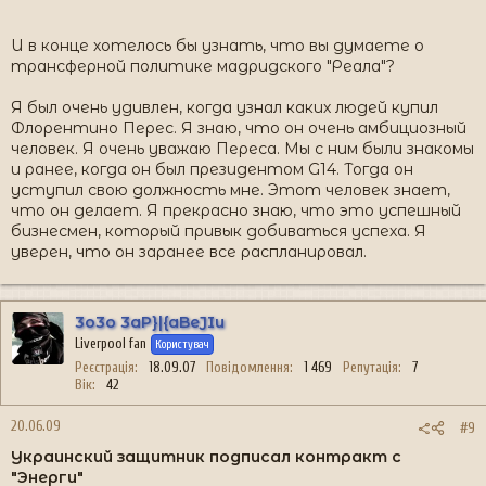
И в конце хотелось бы узнать, что вы думаете о
трансферной политике мадридского "Реала"?
Я был очень удивлен, когда узнал каких людей купил
Флорентино Перес. Я знаю, что он очень амбициозный
человек. Я очень уважаю Переса. Мы с ним были знакомы
и ранее, когда он был президентом G14. Тогда он
уступил свою должность мне. Этот человек знает,
что он делает. Я прекрасно знаю, что это успешный
бизнесмен, который привык добиваться успеха. Я
уверен, что он заранее все распланировал.
3o3o 3aP}|{aBeJIu
Liverpool fan
Користувач
Реєстрація
18.09.07
Повідомлення
1 469
Репутація
7
Вік
42
20.06.09
#9
Украинский защитник подписал контракт с
"Энерги"