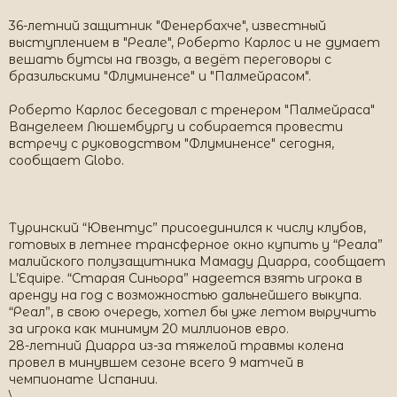
36-летний защитник "Фенербахче", известный
выступлением в "Реале", Роберто Карлос и не думает
вешать бутсы на гвоздь, а ведёт переговоры с
бразильскими "Флуминенсе" и "Палмейрасом".
Роберто Карлос беседовал с тренером "Палмейраса"
Ванделеем Люшембургу и собирается провести
встречу с руководством "Флуминенсе" сегодня,
сообщает Globo.
Туринский “Ювентус” присоединился к числу клубов,
готовых в летнее трансферное окно купить у “Реала”
малийского полузащитника Мамаду Диарра, сообщает
L’Equipe. “Старая Синьора” надеется взять игрока в
аренду на год с возможностью дальнейшего выкупа.
“Реал”, в свою очередь, хотел бы уже летом выручить
за игрока как минимум 20 миллионов евро.
28-летний Диарра из-за тяжелой травмы колена
провел в минувшем сезоне всего 9 матчей в
чемпионате Испании.
\