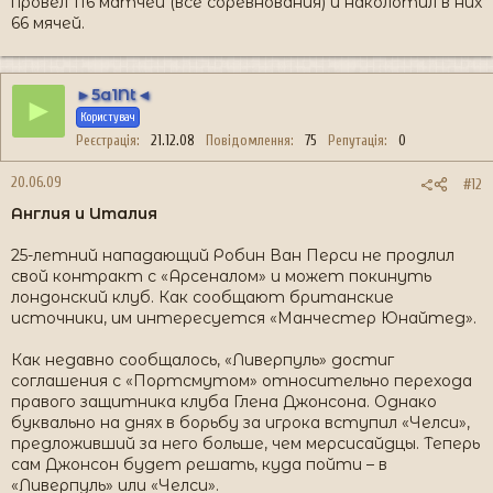
провел 116 матчей (все соревнования) и наколотил в них
66 мячей.
►5a1Nt◄
►
Користувач
Реєстрація
21.12.08
Повідомлення
75
Репутація
0
20.06.09
#12
Англия и Италия
25-летний нападающий Робин Ван Перси не продлил
свой контракт с «Арсеналом» и может покинуть
лондонский клуб. Как сообщают британские
источники, им интересуется «Манчестер Юнайтед».
Как недавно сообщалось, «Ливерпуль» достиг
соглашения с «Портсмутом» относительно перехода
правого защитника клуба Глена Джонсона. Однако
буквально на днях в борьбу за игрока вступил «Челси»,
предложивший за него больше, чем мерсисайдцы. Теперь
сам Джонсон будет решать, куда пойти – в
«Ливерпуль» или «Челси».