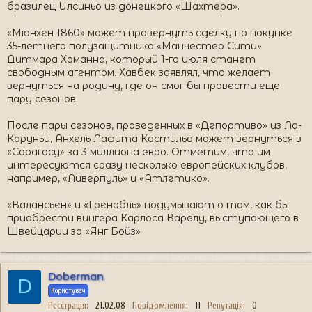
бразилец Илсиньо из донецкого «Шахтера».
«Мюнхен 1860» может провернуть сделку по покупке
35-летнего полузащитника «Манчестер Сити»
Дитмара Хаманна, который 1-го июля станет
свободным агентом. Хавбек заявлял, что желает
вернуться на родину, где он смог бы провести еще
пару сезонов.
После пары сезонов, проведенных в «Депортиво» из Ла-
Коруньи, Анхель Лафита Кастильо может вернуться в
«Сарагосу» за 3 миллиона евро. Отметим, что им
интересуются сразу несколько европейских клубов,
например, «Ливерпуль» и «Атлетико».
«Валансьен» и «Гренобль» подумывают о том, как бы
приобрести вингера Карлоса Варелу, выступающего в
Швейцарии за «Янг Бойз»
Doberman
D
Користувач
Реєстрація
21.02.08
Повідомлення
11
Репутація
0