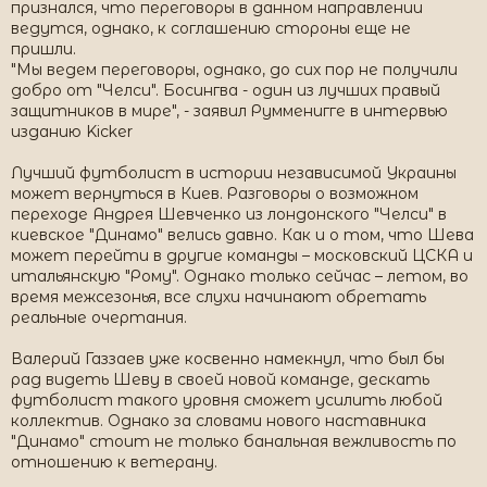
признался, что переговоры в данном направлении
ведутся, однако, к соглашению стороны еще не
пришли.
"Мы ведем переговоры, однако, до сих пор не получили
добро от "Челси". Босингва - один из лучших правый
защитников в мире", - заявил Румменигге в интервью
изданию Kicker
Лучший футболист в истории независимой Украины
может вернуться в Киев. Разговоры о возможном
переходе Андрея Шевченко из лондонского "Челси" в
киевское "Динамо" велись давно. Как и о том, что Шева
может перейти в другие команды – московский ЦСКА и
итальянскую "Рому". Однако только сейчас – летом, во
время межсезонья, все слухи начинают обретать
реальные очертания.
Валерий Газзаев уже косвенно намекнул, что был бы
рад видеть Шеву в своей новой команде, дескать
футболист такого уровня сможет усилить любой
коллектив. Однако за словами нового наставника
"Динамо" стоит не только банальная вежливость по
отношению к ветерану.