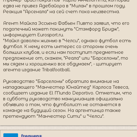
едва не привез Адебайора в "Милан" в прошлом году.
Реакция "Арсенала" на сей счет пока неизвестна.
Агент Майкла Эссьена Фабьен Пивто заявил, что его
подопечный может покинуть "Стэмфорд Бридж",
информирует Eurosport.ru.
"Майкл доволен жизнью в "Челси", однако футбол есть
футбол. К нему есть интерес со стороны очень
больших клубов, и если нам поступит предметное
предложение от, скажем, "Реала" или "Барселоны", то
мы сядем и хорошенько все обдумаем", - цитирует
агента издание Tribalfootball.
Руководство "Барселоны" обратило внимание на
нападающего "Манчестер Юнайтед" Карлоса Тевеса,
сообщает издание El Mundo Deportivo. Отметим, что
в субботу руководство манкунианцев официально
объявило о том, что футболист не останется в
команде на будущий сезон. На аргентинца также
претендуют "Манчестер Сити" и "Челси".
frequenz