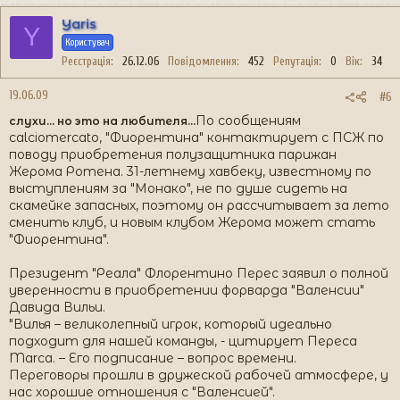
Yaris
Y
Користувач
Реєстрація
26.12.06
Повідомлення
452
Репутація
0
Вік
34
19.06.09
#6
По сообщениям
cлухи... но это на любителя...
calciomercatо, "Фиорентина" контактирует с ПСЖ по
поводу приобретения полузащитника парижан
Жерома Ротена. 31-летнему хавбеку, известному по
выступлениям за "Монако", не по душе сидеть на
скамейке запасных, поэтому он рассчитывает за лето
сменить клуб, и новым клубом Жерома может стать
"Фиорентина".
Президент "Реала" Флорентино Перес заявил о полной
уверенности в приобретении форварда "Валенсии"
Давида Вильи.
"Вилья – великолепный игрок, который идеально
подходит для нашей команды, - цитирует Переса
Marca. – Его подписание – вопрос времени.
Переговоры прошли в дружеской рабочей атмосфере, у
нас хорошие отношения с "Валенсией".