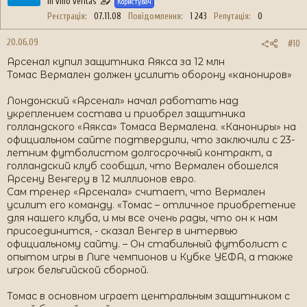
In vino veritas
Користувач
Реєстрація
07.11.08
Повідомлення
1 243
Репутація
0
20.06.09
#10
Арсенал купил защитника Аякса за 12 млн
Томас Вермален должен усилить оборону «канониров»
Лондонский «Арсенал» начал работать над
укреплением состава и приобрел защитника
голландского «Аякса» Томаса Вермалена. «Канониры» на
официальном сайте подтвердили, что заключили с 23-
летним футболистом долгосрочный контракт, а
голландский клуб сообщил, что Вермален обошелся
Арсену Венгеру в 12 миллионов евро.
Сам тренер «Арсенала» считает, что Вермален
усилит его команду. «Томас – отличное приобретение
для нашего клуба, и мы все очень рады, что он к нам
присоединится, - сказал Венгер в интервью
официальному сайту. – Он стабильный футболист с
опытом игры в Лиге чемпионов и Кубке УЕФА, а также
игрок бельгийской сборной.
Томас в основном играет центральным защитником с