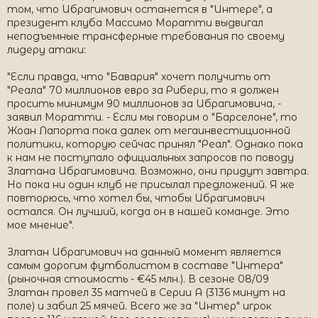
том, что Ибрагимович останется в "Интере", а
президент клуба Массимо Моратти выдвигал
неподъемные трансферные требования по своему
лидеру атаки:
"Если правда, что "Бавария" хочет получить от
"Реала" 70 миллионов евро за Рибери, то я должен
просить минимум 90 миллионов за Ибрагимовича, -
заявил Моратти. - Если мы говорим о "Барселоне", то
Жоан Лапорта пока далек от мегаинвестиционной
политики, которую сейчас принял "Реал". Однако пока
к нам не поступало официальных запросов по поводу
Златана Ибрагимовича. Возможно, они придут завтра.
Но пока ни один клуб не присылал предложений. Я же
повторюсь, что хотел бы, чтобы Ибрагимович
остался. Он лучший, когда он в нашей команде. Это
мое мнение".
Златан Ибрагимович на данный момент является
самым дорогим футболистом в составе "Интера"
(рыночная стоимость - €45 млн.). В сезоне 08/09
Златан провел 35 матчей в Серии А (3136 минут на
поле) и забил 25 мячей. Всего же за "Интер" игрок