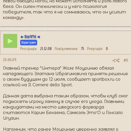
левой бьющей ногой, но может исполнять и роль левого
бека. Он силен технически и у него психология
победителя, так что я не сомневаюсь, что он усилит
команду».
►5a1Nt◄
►
Користувач
Реєстрація
21.12.08
Повідомлення
75
Репутація
0
20.06.09
#11
Главный тренер "Интера" Жозе Моуринью обязал
нападающего Златана Ибрагимовича принять решение
о своем будущем до 12 июля, сообщает sportbox.ru со
ссылкой на Il Corriere dello Sport.
Данная дата выбрана таким образом, чтобы клуб смог
подыскать игроку замену в случае его ухода. Главными
кандидатами на место шведского форварда
считаются Карим Бензема, Самюэль Это'О и Гонсало
Игуаин.
Напомним, что ранее Моуринью уверенно заявлял о