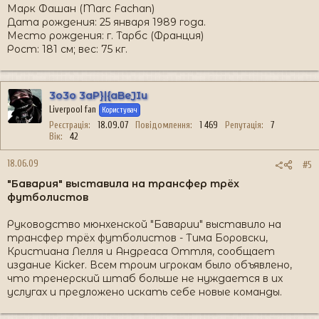
Марк Фашан (Marc Fachan)
Дата рождения: 25 января 1989 года.
Место рождения: г. Тарбс (Франция)
Рост: 181 см; вес: 75 кг.
3o3o 3aP}|{aBeJIu
Liverpool fan
Користувач
Реєстрація
18.09.07
Повідомлення
1 469
Репутація
7
Вік
42
18.06.09
#5
"Бавария" выставила на трансфер трёх
футболистов
Руководство мюнхенской "Баварии" выставило на
трансфер трёх футболистов - Тима Боровски,
Кристиана Лелля и Андреаса Оттля, сообщает
издание Kicker. Всем троим игрокам было объявлено,
что тренерский штаб больше не нуждается в их
услугах и предложено искать себе новые команды.