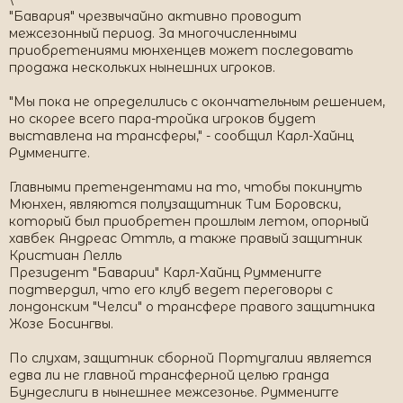
"Бавария" чрезвычайно активно проводит
межсезонный период. За многочисленными
приобретениями мюнхенцев может последовать
продажа нескольких нынешних игроков.
"Мы пока не определились с окончательным решением,
но скорее всего пара-тройка игроков будет
выставлена на трансферы," - сообщил Карл-Хайнц
Румменигге.
Главными претендентами на то, чтобы покинуть
Мюнхен, являются полузащитник Тим Боровски,
который был приобретен прошлым летом, опорный
хавбек Андреас Оттль, а также правый защитник
Кристиан Лелль
Президент "Баварии" Карл-Хайнц Румменигге
подтвердил, что его клуб ведет переговоры с
лондонским "Челси" о трансфере правого защитника
Жозе Босингвы.
По слухам, защитник сборной Португалии является
едва ли не главной трансферной целью гранда
Бундеслиги в нынешнее межсезонье. Румменигге