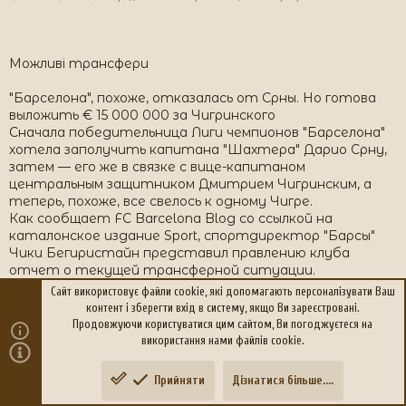
Можливі трансфери
"Барселона", похоже, отказалась от Срны. Но готова
выложить € 15 000 000 за Чигринского
Сначала победительница Лиги чемпионов "Барселона"
хотела заполучить капитана "Шахтера" Дарио Срну,
затем — его же в связке с вице-капитаном
центральным защитником Дмитрием Чигринским, а
теперь, похоже, все свелось к одному Чигре.
Как сообщает FC Barcelona Blog со ссылкой на
каталонское издание Sport, спортдиректор "Барсы"
Чики Бегиристайн представил правлению клуба
отчет о текущей трансферной ситуации.
Особое внимание уделялось вопросам приобретений в
Сайт використовує файли cookie, які допомагають персоналізувати Ваш
защитную линию. По результатам этого отчета
контент і зберегти вхід в систему, якщо Ви зареєстровані.
были сделаны следующие выводы.
Продовжуючи користуватися цим сайтом, Ви погоджуєтеся на
Первое — возможность покупки Срны больше не
використання нами файлів cookie.
рассматривается ввиду его большой зарплаты.
Второе — кандидатура защитника "Порту" Бруно
Прийняти
Дізнатися більше....
Зверху
Знизу
Алвеша пристально изучается, но пока "Барса" не