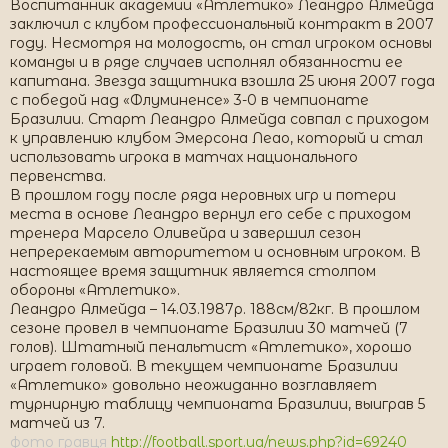
Воспитанник академии «Атлетико» Леандро Алмейда
заключил с клубом профессиональный контракт в 2007
году. Несмотря на молодость, он стал игроком основы
команды и в ряде случаев исполнял обязанности ее
капитана. Звезда защитника взошла 25 июня 2007 года
с победой над «Флуминенсе» 3-0 в чемпионате
Бразилии. Старт Леандро Алмейда совпал с приходом
к управлению клубом Эмерсона Леао, который и стал
использовать игрока в матчах национального
первенства.
В прошлом году после ряда неровных игр и потери
места в основе Леандро вернул его себе с приходом
тренера Марсело Оливейра и завершил сезон
непререкаемым авторитетом и основным игроком. В
настоящее время защитник является столпом
обороны «Атлетико».
Леандро Алмейда – 14.03.1987р. 188см/82кг. В прошлом
сезоне провел в чемпионате Бразилии 30 матчей (7
голов). Штатный пенальтист «Атлетико», хорошо
играет головой. В текущем чемпионате Бразилии
«Атлетико» довольно неожиданно возглавляет
турнирную таблицу чемпионата Бразилии, выиграв 5
матчей из 7.
фото гравця
http://football.sport.ua/news.php?id=69240