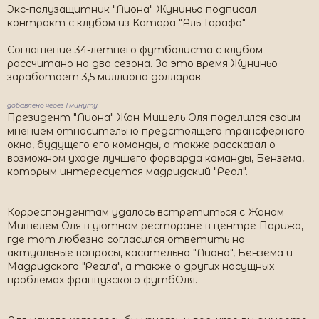
Экс-полузащитник "Лиона" Жуниньо подписал
контракт с клубом из Катара "Аль-Гарафа".
Соглашение 34-летнего футболиста с клубом
рассчитано на два сезона. За это время Жуниньо
заработает 3,5 миллиона долларов.
добавлено через 1 минуту
Президент "Лиона" Жан Мишель Оля поделился своим
мнением относительно предстоящего трансферного
окна, будущего его команды, а также рассказал о
возможном уходе лучшего форварда команды, Бензема,
которым интересуется мадридский "Реал".
Корреспондентам удалось встретиться с Жаном
Мишелем Оля в уютном ресторане в центре Парижа,
где тот любезно согласился ответить на
актуальные вопросы, касательно "Лиона", Бензема и
Мадридского "Реала", а также о других насущных
проблемах французского футбОля.