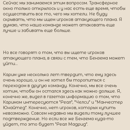
Сейчас мы занимаемся этим вопросом. Трансферное
окно только открылось и у нас есть еще время, чтобы
осуществить все то, чего мы хотели. Не буду
скрывать, что мы ищем игроков атакующего плана. Я
думаю, что наша команде может атаковать еще
лучше и забивать еще больше.
Но все говорят о том, что вы ищете игроков
атакующего плана, в связи с тем, что Бензема может
уйти…
Карим уже несколько лет твердит, что ему здесь
очень хорошо, и он не хотел бы торопиться с
переходом в другую команду. Конечно, мы все очень
хотим, чтобы он остался здесь как можно дольше. Я,
конечно же, видел в газетах информацию о том, что
Каримом интересуются "Реал", "Челси" и "Манчестер
Юнайтед". Конечно, нет игроков, которых купить
невозможно. Совсем недавно мы видели тому лучшее
подтверждение. Но если все же Бензема куда-то
уйдет, то это будет "Реал Мадрид".