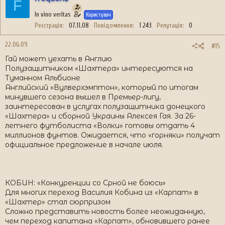
F
In vino veritas
Користувач
Реєстрація
07.11.08
Повідомлення
1 243
Репутація
0
22.06.09
#15
Гай может уехать в Англию
Полузащитником «Шахтера» интересуются на
Туманном Альбионе
Английский «Вулверхэмптон», который по итогам
минувшего сезона вышел в Премьер-лигу,
заинтересован в услугах полузащитника донецкого
«Шахтера» и сборной Украины Алексея Гая. За 26-
летнего футболиста «Волки» готовы отдать 4
миллионов фунтов. Ожидается, что «горняки» получат
официальное предложение в начале июля.
КОБИН: «Конкуренции со Срной не боюсь»
Для многих переход Василия Кобина из «Карпат» в
«Шахтер» стал сюрпризом
Сложно представить новость более неожиданную,
чем переход капитана «Карпат», обновившего ранее