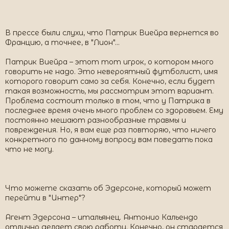
В прессе были слухи, что Патрик Виейра вернется во
Францию, а точнее, в "Лион"…
Патрик Виейра – этот тот игрок, о котором много
говорить не надо. Это невероятный футболист, имя
которого говорит само за себя. Конечно, если будет
такая возможность, мы рассмотрим этот вариант.
Проблема состоит только в том, что у Патрика в
последнее время очень много проблем со здоровьем. Ему
постоянно мешают разнообразные травмы и
повреждения. Но, я вам еще раз повторяю, что ничего
конкретного по данному вопросу вам поведать пока
что не могу.
Что можете сказать об Эдерсоне, который может
перейти в "Интер"?
Агент Эдерсона – итальянец. Антонио Кальендо
отлично делает свою работу. Конечно, он старается