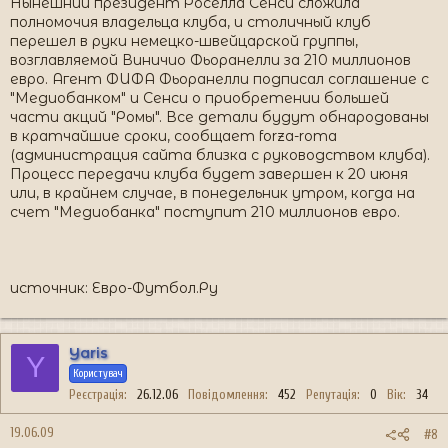
Нынешний президент Роселла Сенси сложила
полномочия владельца клуба, и столичный клуб
перешел в руки немецко-швейцарской группы,
возглавляемой Виничио Фьоранелли за 210 миллионов
евро. Агент ФИФА Фьоранелли подписал соглашение с
"Медиобанком" и Сенси о приобретении большей
части акций "Ромы". Все детали будут обнародованы
в кратчайшие сроки, сообщает forza-roma
(администрация сайта близка с руководством клуба).
Процесс передачи клуба будет завершен к 20 июня
или, в крайнем случае, в понедельник утром, когда на
счет "Медиобанка" поступит 210 миллионов евро.
источник: Евро-Футбол.Ру
Yaris
Y
Користувач
Реєстрація
26.12.06
Повідомлення
452
Репутація
0
Вік
34
19.06.09
#8