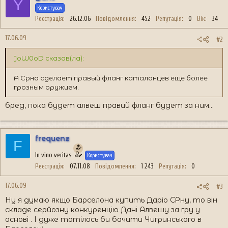
Y
Користувач
Реєстрація
26.12.06
Повідомлення
452
Репутація
0
Вік
34
17.06.09
#2
JoW0oD сказав(ла):
А Срна сделает правый фланг каталонцев еще более
грозным оружием.
бред, пока будет алвеш правий фланг будет за ним...
frequenz
F
In vino veritas
Користувач
Реєстрація
07.11.08
Повідомлення
1 243
Репутація
0
17.06.09
#3
Ну я думаю якщо Барселона купить Даріо СРну, то він
складе серйозну конкуренцію Дані Алвешу за гру у
основі . І дуже тотілось би бачити Чигринського в