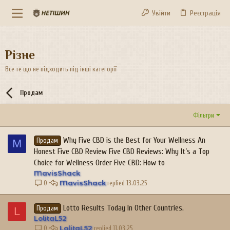
Увійти
Реєстрація
Різне
Все те що не підходить під інші категорії
Продам
Фільтри
Why Five CBD is the Best for Your Wellness An
M
Продам
Honest Five CBD Review Five CBD Reviews: Why It’s a Top
Choice for Wellness Order Five CBD: How to
MavisShack
MavisShack
13.03.25
0
Lotto Results Today In Other Countries.
L
Продам
LolitaL52
LolitaL52
11.03.25
0