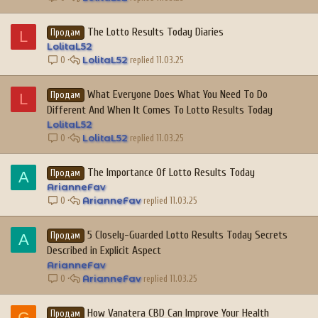
The Lotto Results Today Diaries
L
Продам
LolitaL52
LolitaL52
11.03.25
0
What Everyone Does What You Need To Do
L
Продам
Different And When It Comes To Lotto Results Today
LolitaL52
LolitaL52
11.03.25
0
The Importance Of Lotto Results Today
A
Продам
ArianneFav
ArianneFav
11.03.25
0
5 Closely-Guarded Lotto Results Today Secrets
A
Продам
Described in Explicit Aspect
ArianneFav
ArianneFav
11.03.25
0
How Vanatera CBD Can Improve Your Health
G
Продам