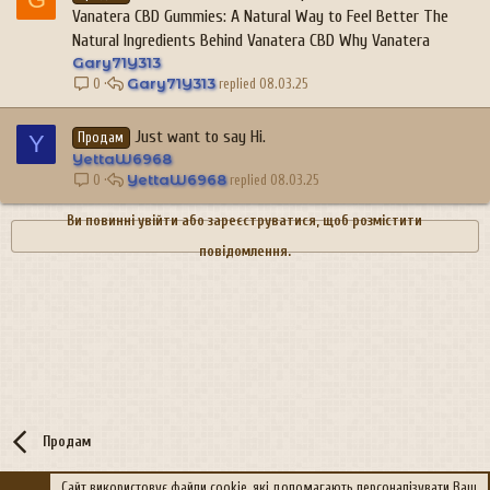
Vanatera CBD Gummies: A Natural Way to Feel Better The
Natural Ingredients Behind Vanatera CBD Why Vanatera
Gary71Y313
Gary71Y313
08.03.25
0
Just want to say Hi.
Y
Продам
YettaW6968
YettaW6968
08.03.25
0
Ви повинні увійти або зареєструватися, щоб розмістити
повідомлення.
Продам
Сайт використовує файли cookie, які допомагають персоналізувати Ваш