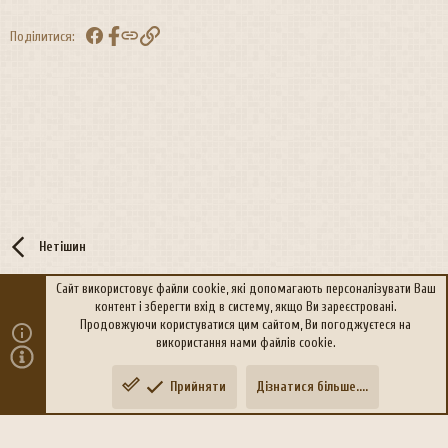
ї
:
Facebook
Посилання
Поділитися:
Нетішин
Сайт використовує файли cookie, які допомагають персоналізувати Ваш
контент і зберегти вхід в систему, якщо Ви зареєстровані.
R
Політика конфіденційності
Дoпoмoга
Продовжуючи користуватися цим сайтом, Ви погоджуєтеся на
S
використання нами файлів cookie.
S
®
Community platform by XenForo
© 2010-2026 XenForo Ltd.
Прийняти
Дізнатися більше....
Переклад:
xen-foro.com.ua
Зверху
Знизу