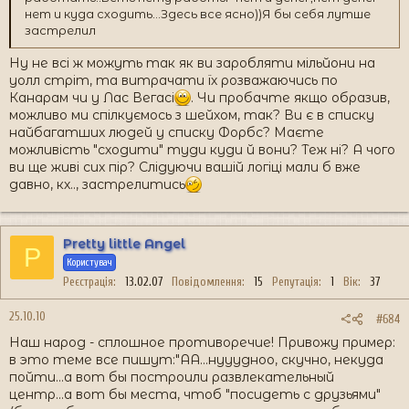
нет и куда сходить...Здесь все ясно))Я бы себя лутше
застрелил
Ну не всі ж можуть так як ви заробляти мільйони на
уолл стріт, та витрачати їх розважаючись по
Канарам чи у Лас Вегасі
. Чи пробачте якщо образив,
можливо ми спілкуємось з шейхом, так? Ви є в списку
найбагатших людей у списку Форбс? Маєте
можливість "сходити" туди куди й вони? Теж ні? А чого
ви ще живі сих пір? Слідуючи вашій логіці мали б вже
давно, кх.., застрелитись
Pretty little Angel
P
Користувач
Реєстрація
13.02.07
Повідомлення
15
Репутація
1
Вік
37
25.10.10
#684
Наш народ - сплошное противоречие! Привожу пример:
в это теме все пишут:"АА...нууудноо, скучно, некуда
пойти...а вот бы построили развлекательный
центр...а вот бы места, чтоб "посидеть с друзьями"