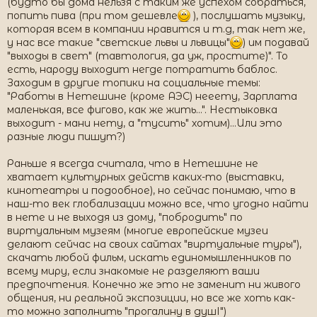
(будто бы дома нельзя с таким же успехом собраться,
попить пива (при том дешевле
), послушать музыку,
которая всем в компании нравится и т.д, так нет же,
у нас все такие "светские львы и львицы"
) им подавай
"выходы в свет" (тавтология, да уж, простите)". То
есть, народу выходит негде потратить баблос.
Заходим в другие топики на социальные темы:
"Работы в Нетешине (кроме АЭС) нееету, Зарплата
маленькая, все фигово, как же жить...". Нестыковка
выходит - мани нету, а "тусить" хотим)...Или это
разные люди пишут?)
Раньше я всегда считала, что в Нетешине не
хватает культурных действ каких-то (выставки,
кинотеатры и подообное), но сейчас понимаю, что в
наш-то век глобализации можно все, что угодно найти
в нете и не выходя из дому, "побродить" по
виртуальным музеям (многие европейские музеи
делают сейчас на своих сайтах "виртуальные туры"),
скачать любой фильм, искать единомышленников по
всему миру, если знакомые не разделяют ваши
предпочтения. Конечно же это не заменит ни живого
общения, ни реальной экспозиции, но все же хоть как-
то можно заполнить "прогалину в душІ")