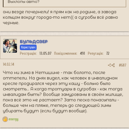
Выхлопы авто?
они везде почернели! я прям как на родине, а завода
кольцом вокруг города-то нет(( а сугробы всё равно
черные.
БУЛЬДОЗЕР
Користувач
Реєстрація
13.05.07
Повідомлення
491
Репутація
72
14.02.14
#687
Что ни зима в Нетишине - так болото, после
оттепели. На днях видел, как человек в инвалидном
кресле продирался через эту кашу - больно было
смотреть... А когда тротуары в сугробах - как тогда
инвалидам быть? Вообще замурованы в своём жилище,
пока всё это не растает? Зато песка понасыпали -
больше чем на пляже, теперь до следующей зимы
убирать будут (если будут вообще).
energy
Р
е