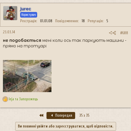
а
к
jurec
ц
Користувач
і
Реєстрація
01.01.08
Повідомлення
18
Репутація
5
ї
:
23.03.14
#688
не подобається
мені коли ось так паркують машини -
прямо на тротуарі
leja
та
Запорожець
Р
е
а
Перший
Попередня
35 з 35
к
ц
Ви повинні увійти або зареєструватися, щоб відповісти.
і