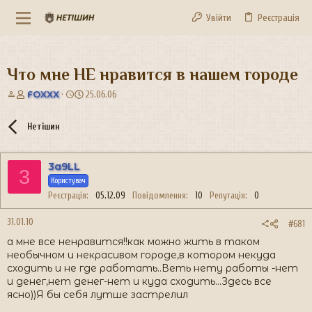
Увійти
Реєстрація
Что мне НЕ нравится в нашем городе
А
Д
FOXXX
25.06.06
в
а
т
т
Нетішин
о
а
р
с
т
т
3a9LL
е
в
3
м
о
Користувач
и
р
Реєстрація
05.12.09
Повідомлення
10
Репутація
0
е
н
31.01.10
#681
н
а мне все ненравится!!как можно жить в таком
я
необычном и некрасивом городе,в котором некуда
сходить и не где работать..Веть нету работы -нет
и денег,нет денег-нет и куда сходить...Здесь все
ясно))Я бы себя лутше застрелил