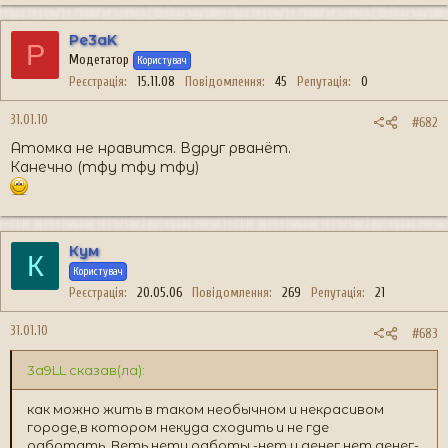
Pe3aK
P
Модетатор
Користувач
Реєстрація
15.11.08
Повідомлення
45
Репутація
0
31.01.10
#682
Атомка не нравится. Вдруг рванёт.
Канечно (тфу тфу тфу)
Кум
К
Користувач
Реєстрація
20.05.06
Повідомлення
269
Репутація
21
31.01.10
#683
3a9LL сказав(ла):
как можно жить в таком необычном и некрасивом
городе,в котором некуда сходить и не где
работать..Веть нету работы -нет и денег,нет денег-