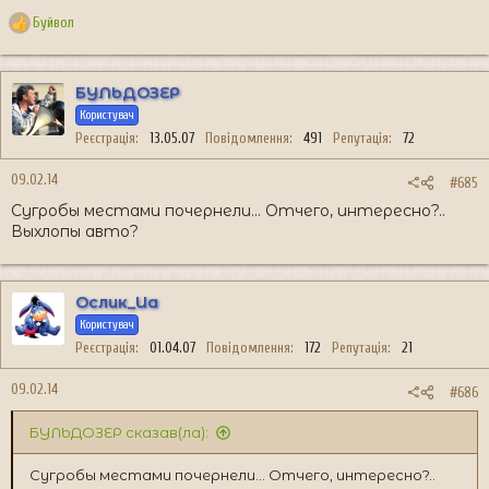
Буйвол
Р
е
а
к
БУЛЬДОЗЕР
ц
Користувач
і
Реєстрація
13.05.07
Повідомлення
491
Репутація
72
ї
:
09.02.14
#685
Сугробы местами почернели... Отчего, интересно?..
Выхлопы авто?
Ослик_Иа
Користувач
Реєстрація
01.04.07
Повідомлення
172
Репутація
21
09.02.14
#686
БУЛЬДОЗЕР сказав(ла):
Сугробы местами почернели... Отчего, интересно?..