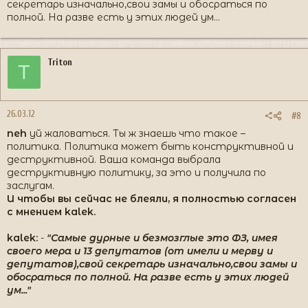
секретарь изначально,свои замы и обосраться по
полной. На разве есть у этих людей ум...
Triton
T
26.03.12
#8
neh
уй жаловаться. Ты ж знаешь что такое –
политика. Политика может быть конструктивной и
деструктивной. Ваша команда выбрала
деструктивную политику, за это и получила по
заслугам.
И чтобы вы сейчас не блеяли, я полностью согласен
с мнением kalek.
kalek:
-
"Самые дурные и безмозглые это ФЗ, имея
своего мера и 13 депутатов (от имели и мерву и
депутатов),свой секретарь изначально,свои замы и
обосраться по полной. На разве есть у этих людей
ум..."