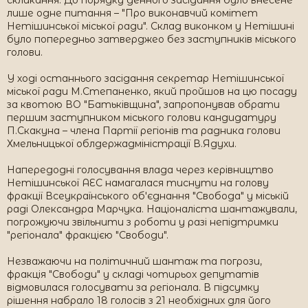
скликання. До порядку денного засідання було внесене
лише одне питання – "Про виконавчий комітет
Нетішинської міської ради". Склад виконком у Нетішині
було попередньо затверджео без заступників міського
голови.
У ході останнього засідання секретар Нетішинської
міської ради М.Степаненко, який пройшов на цю посаду
за квотою ВО "Батьківщина", запропонував обрати
першим заступником міського голови кандидатуру
П.Скакуна – члена Партії регіонів та радника голови
Хмельницької облдержадміністрації В.Ядухи.
Напередодні голосування влада через керівництво
Нетішинської АЕС намагалася тиснути на голову
фракції Всеукраїнського об'єднання "Свобода" у міській
раді Олександра Марчука. Націоналіста шантажували,
погрожуючи звільнити з роботи у разі непідтримки
"регіонала" фракцією "Свободи".
Незважаючи на політичний шантаж та погрози,
фракція "Свободи" у складі чотирьох депутатів
відмовилася голосувати за регіонала. В підсумку
рішення набрало 18 голосів з 21 необхідних для його