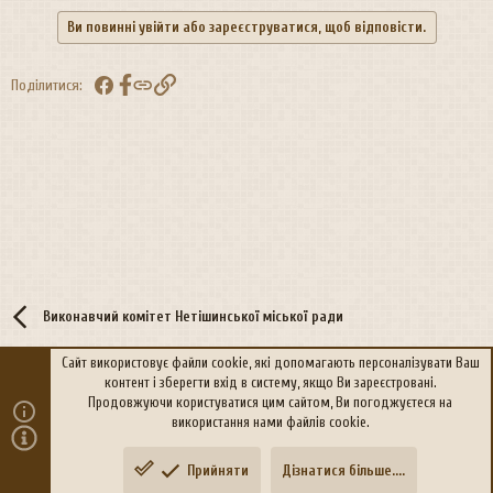
Ви повинні увійти або зареєструватися, щоб відповісти.
Facebook
Посилання
Поділитися:
Виконавчий комітет Нетішинської міської ради
Сайт використовує файли cookie, які допомагають персоналізувати Ваш
контент і зберегти вхід в систему, якщо Ви зареєстровані.
R
Політика конфіденційності
Дoпoмoга
Продовжуючи користуватися цим сайтом, Ви погоджуєтеся на
S
використання нами файлів cookie.
S
®
Community platform by XenForo
© 2010-2026 XenForo Ltd.
Прийняти
Дізнатися більше....
Переклад:
xen-foro.com.ua
Зверху
Знизу