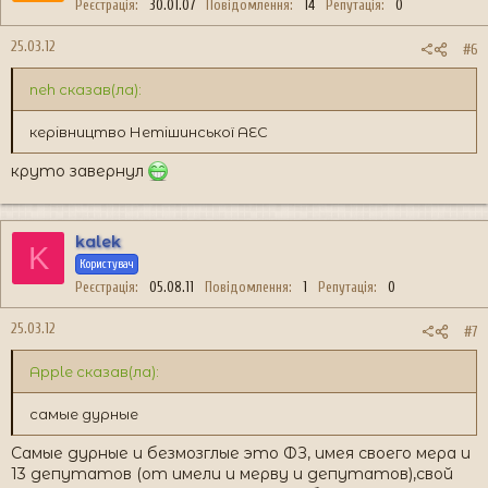
Реєстрація
30.01.07
Повідомлення
14
Репутація
0
25.03.12
#6
neh сказав(ла):
керівництво Нетішинської АЕС
круто завернул
kalek
K
Користувач
Реєстрація
05.08.11
Повідомлення
1
Репутація
0
25.03.12
#7
Apple сказав(ла):
самые дурные
Самые дурные и безмозглые это ФЗ, имея своего мера и
13 депутатов (от имели и мерву и депутатов),свой