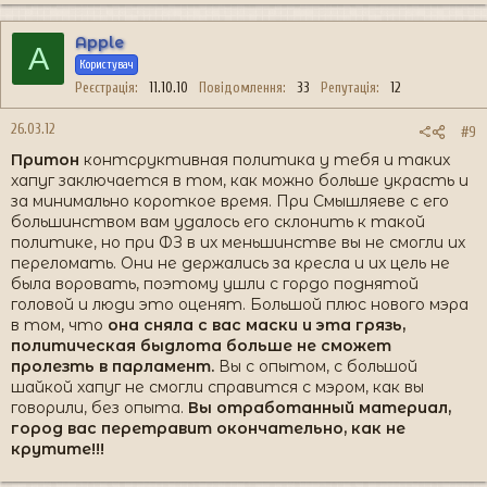
Apple
A
Користувач
Реєстрація
11.10.10
Повідомлення
33
Репутація
12
26.03.12
#9
Притон
контсруктивная политика у тебя и таких
хапуг заключается в том, как можно больше украсть и
за минимально короткое время. При Смышляеве с его
большинством вам удалось его склонить к такой
политике, но при ФЗ в их меньшинстве вы не смогли их
переломать. Они не держались за кресла и их цель не
была воровать, поэтому ушли с гордо поднятой
головой и люди это оценят. Большой плюс нового мэра
в том, что
она сняла с вас маски и эта грязь,
политическая быдлота больше не сможет
пролезть в парламент.
Вы с опытом, с большой
шайкой хапуг не смогли справится с мэром, как вы
говорили, без опыта.
Вы отработанный материал,
город вас перетравит окончательно, как не
крутите!!!