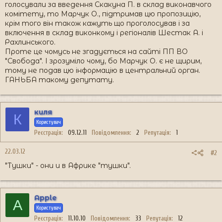
голосували за введення Скакуна П. в склад виконавчого
комітету, то Марчук О., підтримав цю пропозицію,
крім того він також кажуть що проголосував і за
включення в склад виконкому і регіоналів Шестак А. і
Рахлинського.
Проте це чомусь не згадується на сайті ПП ВО
"Свобода". І зрозуміло чому, бо Марчук О. є не щирим,
тому не подав цю інформацію в центральний орган.
ГАНЬБА такому депутату.
киля
К
Користувач
Реєстрація
09.12.11
Повідомлення
2
Репутація
1
22.03.12
#2
"Тушки" - они и в Африке "тушки".
Apple
A
Користувач
Реєстрація
11.10.10
Повідомлення
33
Репутація
12