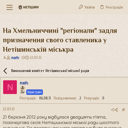
Увійти
Реєстрація
На Хмельниччині "регіонали" задля
призначення свого ставленика у
Нетішинській міськра
А
Д
neh
22.03.12
в
а
т
т
Виконавчий комітет Нетішинської міської ради
о
а
р
с
neh
т
т
N
е
в
Користувач
м
о
и
р
Реєстрація
06.08.11
Повідомлення
2
Репутація
0
е
н
22.03.12
#1
н
21 березня 2012 року відбулася двадцять п'ята,
я
позачергова сесія Нетішинської міської ради шостого