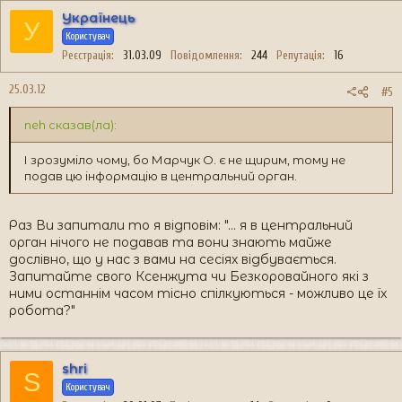
Українець
У
Користувач
Реєстрація
31.03.09
Повідомлення
244
Репутація
16
25.03.12
#5
neh сказав(ла):
І зрозуміло чому, бо Марчук О. є не щирим, тому не
подав цю інформацію в центральний орган.
Раз Ви запитали то я відповім: "... я в центральний
орган нічого не подавав та вони знають майже
дослівно, що у нас з вами на сесіях відбувається.
Запитайте свого Ксенжута чи Безкоровайного які з
ними останнім часом тісно спілкуються - можливо це їх
робота?"
shri
S
Користувач