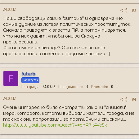
24.03.12
#3
Наши свободовцы самые "хитрые" и одновременно
самые дурные из лагеря политических проституток.
Сначало приводят к власти ПР, а потом пиарятся,
что на них давят, чтобы они за Скакуна
проголосовали.
А что имеем на выходе? Они всё же за него
проголосовали в пакете с другими членами :-|
futurb
F
Користувач
Реєстрація
24.03.12
Повідомлення
3
Репутація
0
24.03.12
#4
Очень интересно было смотреть как они "снимали"
мера, которого, кстати выбирали жители города, а не
так как они попролазили за партийными списками...
http://www.youtube.com/watch?v=ohR7it4VcSk