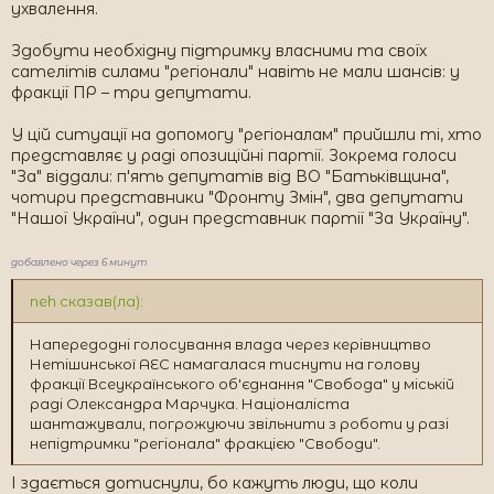
ухвалення.
Здобути необхідну підтримку власними та своїх
сателітів силами "регіонали" навіть не мали шансів: у
фракції ПР – три депутати.
У цій ситуації на допомогу "регіоналам" прийшли ті, хто
представляє у раді опозиційні партії. Зокрема голоси
"За" віддали: п'ять депутатів від ВО "Батьківщина",
чотири представники "Фронту Змін", два депутати
"Нашої України", один представник партії "За Україну".
добавлено через 6 минут
neh сказав(ла):
Напередодні голосування влада через керівництво
Нетішинської АЕС намагалася тиснути на голову
фракції Всеукраїнського об'єднання "Свобода" у міській
раді Олександра Марчука. Націоналіста
шантажували, погрожуючи звільнити з роботи у разі
непідтримки "регіонала" фракцією "Свободи".
І здається дотиснули, бо кажуть люди, що коли