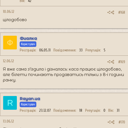
Вік
42
10.06.12
#168
цілодобово
Фиалка
Ф
Користувач
Реєстрація
06.05.11
Повідомлення
33
Репутація
5
12.06.12
#169
Я вже сама з'їздила і дізналась: каса працює цілодобово,
але білети починають продаватись тільки з 8-ї години
ранку.
Rayan.ua
R
Користувач
Реєстрація
23.12.07
Повідомлення
18
Репутація
0
Вік
31
13.06.12
#170