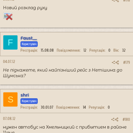
#178
Новий розклад руху
Faust__
F
Користувач
Реєстрація
15.08.08
Повідомлення
12
Репутація
0
Вік
32
04.07.12
#179
Не підкажете, який найпізніший рейс з Нетішина до
Шумська?
shri
S
Користувач
Реєстрація
30.01.07
Повідомлення
14
Репутація
0
07.08.12
#180
нужен автобус на Хмельницкий с прибытием в районе
11дня.