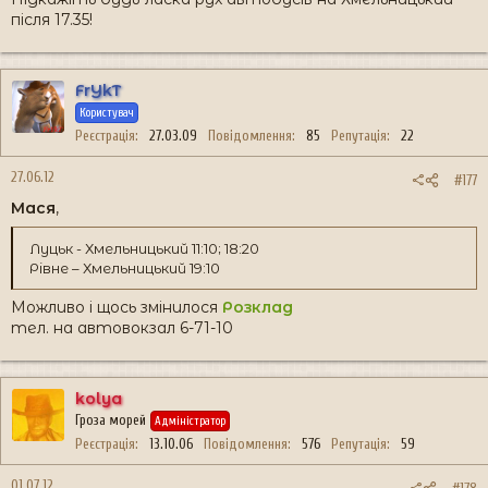
після 17.35!
FrYkT
Користувач
Реєстрація
27.03.09
Повідомлення
85
Репутація
22
27.06.12
#177
Мася
,
Луцьк - Хмельницький 11:10; 18:20
Рівне – Хмельницький 19:10
Можливо і щось змінилося
Розклад
тел. на автовокзал 6-71-10
kolya
Гроза морей
Адміністратор
Реєстрація
13.10.06
Повідомлення
576
Репутація
59
01.07.12