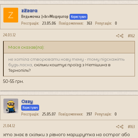
zZzara
Z
Ведьмочка :)<br>Модератор
Користувач
Реєстрація
23.05.06
Повідомлення
363
Репутація
0
24.03.12
#162
Мася сказав(ла):
не хотіла створювати нову тему
- тому підскажіть
будь ласка,
скільки коштує проїзд з Нетішина в
Тернопіль?
50-55 грн.
Ozzy
Користувач
Реєстрація
25.05.07
Повідомлення
397
Репутація
0
21.04.12
#163
хто знає в скільки з рівного маршрутка на острог або