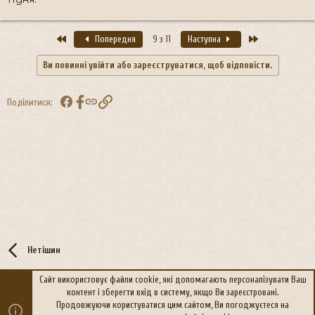
Перший
Останній
Попередня
9 з 11
Наступна
Ви повинні увійти або зареєструватися, щоб відповісти.
Facebook
Посилання
Поділитися:
Нетішин
Сайт використовує файли cookie, які допомагають персоналізувати Ваш
контент і зберегти вхід в систему, якщо Ви зареєстровані.
R
Політика конфіденційності
Дoпoмoга
Продовжуючи користуватися цим сайтом, Ви погоджуєтеся на
S