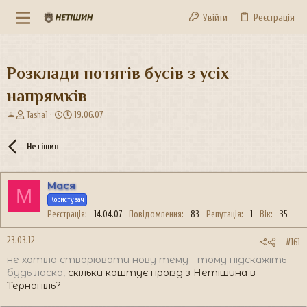
Увійти
Реєстрація
Розклади потягів бусів з усіх
напрямків
А
Д
Tasha1
19.06.07
в
а
т
т
Нетішин
о
а
р
с
т
т
Мася
е
в
М
м
Користувач
о
и
р
Реєстрація
14.04.07
Повідомлення
83
Репутація
1
Вік
35
е
н
23.03.12
#161
н
не хотіла створювати нову тему
- тому підскажіть
я
будь ласка,
скільки коштує проїзд з Нетішина в
Тернопіль?