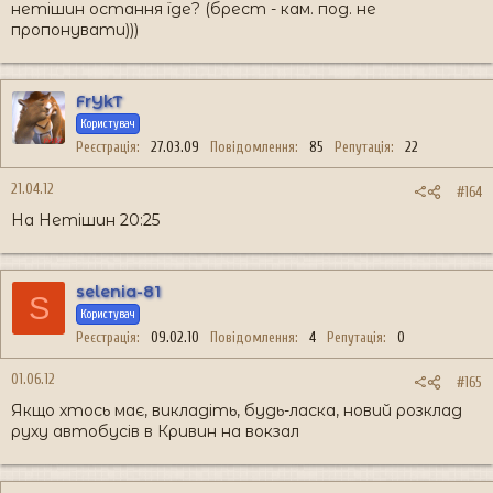
нетішин остання їде? (брест - кам. под. не
пропонувати)))
FrYkT
Користувач
Реєстрація
27.03.09
Повідомлення
85
Репутація
22
21.04.12
#164
На Нетішин 20:25
selenia-81
S
Користувач
Реєстрація
09.02.10
Повідомлення
4
Репутація
0
01.06.12
#165
Якщо хтось має, викладіть, будь-ласка, новий розклад
руху автобусів в Кривин на вокзал