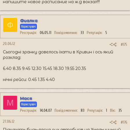
напишите новое расписание на ж.д вокзал!!!
Фиалка
Ф
Користувач
Реєстрація
06.05.11
Повідомлення
33
Репутація
5
20.06.12
#175
Сьогодні зранку довелось їхати в Кривин і ось який
розклад:
6.40 8.35 9.45 12.30 15.45 18.30 19.55 20.35
нічні рейси: 0.45 1.35 4.40
Мася
М
Користувач
Реєстрація
14.04.07
Повідомлення
83
Репутація
1
Вік
35
27.06.12
#176
Підкажіть будь-ласка рух автобусів на Хмельницький