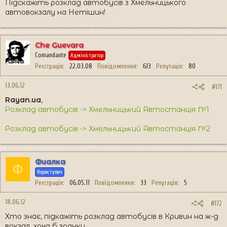
Підскажіть розклад автобусів з Хмельницького
автовокзалу на Нетішин!
Che Guevara
Comandante
Адміністратор
Реєстрація
22.03.08
Повідомлення
613
Репутація
80
13.06.12
#171
Rayan.ua
,
Розклад автобусів -> Хмельницький Автостанція №1
Розклад автобусів -> Хмельницький Автостанція №2
Фиалка
Ф
Користувач
Реєстрація
06.05.11
Повідомлення
33
Репутація
5
18.06.12
#172
Хто знає, підкажіть розклад автобусів в Кривин на ж-д
вокзал, хоча б зранку.