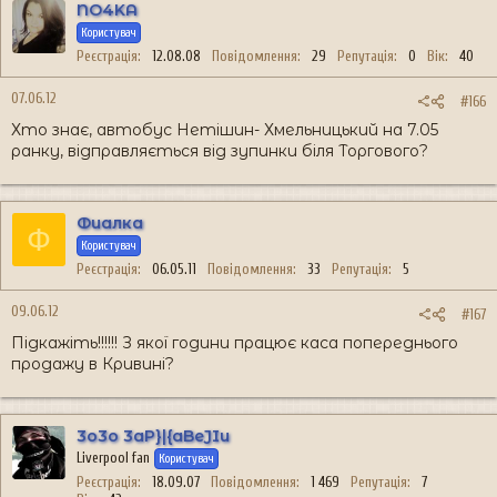
NO4KA
Користувач
Реєстрація
12.08.08
Повідомлення
29
Репутація
0
Вік
40
07.06.12
#166
Хто знає, автобус Нетішин- Хмельницький на 7.05
ранку, відправляється від зупинки біля Торгового?
Фиалка
Ф
Користувач
Реєстрація
06.05.11
Повідомлення
33
Репутація
5
09.06.12
#167
Підкажіть!!!!!! З якої години працює каса попереднього
продажу в Кривині?
3o3o 3aP}|{aBeJIu
Liverpool fan
Користувач
Реєстрація
18.09.07
Повідомлення
1 469
Репутація
7