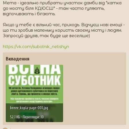
Мета - ідеально прибрати участок дамби від "катка
до мосту біля КДЮСШ" - там часто гуляють,
відпочивають і бігають.
Якщо у тебе є вільний час, приходь. Відчуєш нові емоції -
що ти зробив маленьку користь своєму місту і людям.
Запросуй друзів, так буде ще веселіше)
https://vk.com/subotnik_netishyn
Вкладення
beeee_kopia-page-001.jpg
52.1 КБ · Перегляди: 10