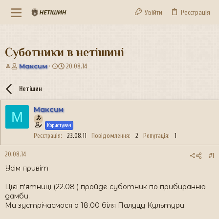
Увійти
Реєстрація
Суботники в нетішині
А
Д
Максим
20.08.14
в
а
т
т
Нетішин
о
а
р
с
Максим
т
т
М
е
в
Користувач
м
о
и
р
Реєстрація
23.08.11
Повідомлення
2
Репутація
1
е
н
20.08.14
#1
н
Усім привіт
я
Цієї п'ятниці (22.08 ) пройде суботник по прибиранню
дамби.
Ми зустрічаємося о 18.00 біля Палуцу Культури.