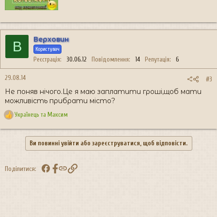
Верховин
В
Користувач
Реєстрація
30.06.12
Повідомлення
14
Репутація
6
29.08.14
#3
Не поняв нічого.Це я маю заплатити гроші,щоб мати
можливість прибрати місто?
Українець
та
Максим
Р
е
а
Ви повинні увійти або зареєструватися, щоб відповісти.
к
ц
і
Facebook
Посилання
Поділитися:
ї
: