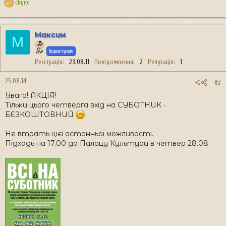
ckync
Р
е
а
к
Максим
М
ц
і
Користувач
ї
Реєстрація
23.08.11
Повідомлення
2
Репутація
1
:
25.08.14
#2
Увага! АКЦІЯ!
Тільки цього четверга вхід на СУБОТНИК -
БЕЗКОШТОВНИЙ
Не втрать цієї останньої можливості.
Підходь на 17.00 до Палацу Культури в четвер 28.08.