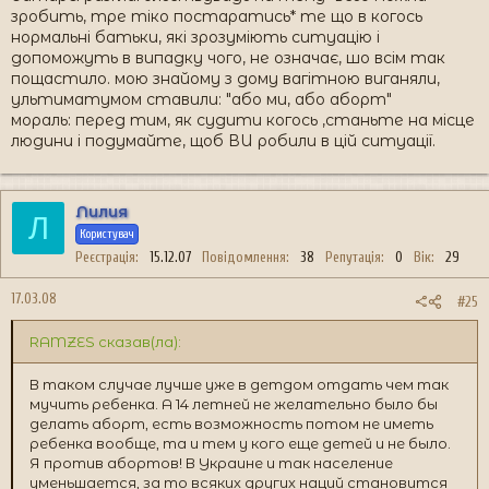
зробить, тре тіко постаратись* те що в когось
нормальні батьки, які зрозуміють ситуацію і
допоможуть в випадку чого, не означає, шо всім так
пощастило. мою знайому з дому вагітною виганяли,
ультиматумом ставили: "або ми, або аборт"
мораль: перед тим, як судити когось ,станьте на місце
людини і подумайте, щоб ВИ робили в цій ситуації.
Лилия
Л
Користувач
Реєстрація
15.12.07
Повідомлення
38
Репутація
0
Вік
29
17.03.08
#25
RAMZES сказав(ла):
В таком случае лучше уже в детдом отдать чем так
мучить ребенка. А 14 летней не желательно было бы
делать аборт, есть возможность потом не иметь
ребенка вообще, та и тем у кого еще детей и не было.
Я против абортов! В Украине и так население
уменьшается, за то всяких других наций становится