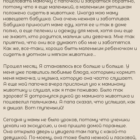
поцеловать мамочку с папочкой и забраться обратно,
потому что я еще маленький, а маленьким детишкам
положено сидеть в животике. Иногда мою маму
навещает бабушка. Она очень нежная и заботливая.
Бабушка приносит маме еду, хотя ее и так в доме
полно, а еще пеленки и одежду для меня, хотя они еще
не знают, кто родится, мальчик или девочка. Мне так
приятно, что они все думают обо мне и заботятся.
Как же, все-таки, хорошо быть маленьким ребеночком и
сидеть в уютном и мягком животике…
Прошел месяц. Я становлюсь все больше и больше. У
меня уже появились любимые блюда, которыми кормит
меня мамочка, и музыка, которую она часто слушает.
А еще мой папочка вчера прислонил ухо к маминому
животику и слушал, как я там поживаю. Было так
здорово! Я дотронулся рукой до маминого животика и
пошевелил пальчиками. А папа сказал, что услышал, как
я дышал. Вот глупенький!
Сегодня у мамы не было уроков, потому что ученики
уехали на экскурсию, и она пришла домой пораньше.
Она открыла дверь и увидела там папу с какой-то
девушкой. По-моему, она тоже была нежной и ласковой,