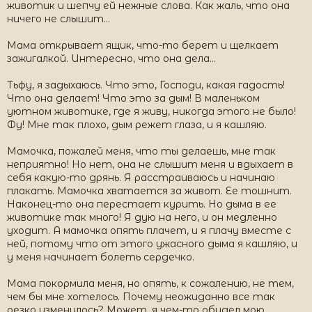
животик и шепчу ей нежные слова. Как жаль, что она
ничего не слышит…
Мама открывает ящик, что-то берет и щелкает
зажигалкой. Интересно, что она дела…
Тьфу, я задыхаюсь. Что это, Господи, какая гадость!
Что она делает! Что это за дым! В маленьком
уютном животике, где я живу, никогда этого не было!
Фу! Мне так плохо, дым режет глаза, и я кашляю.
Мамочка, пожалей меня, что ты делаешь, мне так
неприятно! Но нет, она не слышит меня и вдыхает в
себя какую-то дрянь. Я расстраиваюсь и начинаю
плакать. Мамочка хватается за живот. Ее тошнит.
Наконец-то она перестает курить. Но дыма в ее
животике так много! Я дую на него, и он медленно
уходит. А мамочка опять плачет, и я плачу вместе с
ней, потому что от этого ужасного дыма я кашляю, и
у меня начинает болеть сердечко.
Мама покормила меня, но опять, к сожалению, не тем,
чем бы мне хотелось. Почему неожиданно все так
резко изменилось? Может, я чем-то обидел мою