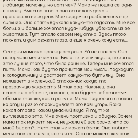
любимую мамочку, но вот чем? Мама не пошла сегодня
в школу. Вместо этого она осталась дома и
проплакала весь день. Мое сердечко разболелось еще
сильнее. Она опять вдыхала какую-то гадость. Мне все
больше и больше хочется куда-нибудь убежать из ее
животика. Тут стало совсем неуютно. Здесь плохо
пахнет, и дым режет глаза, а еще я очень хочу есть…
Сегодня мамочка проснулась рано. Ей не спалось. Она
покормила меня чем-то. Было не очень вкусно, но зато
это лучше того, что было раньше. Теперь мне хочется
пить. Мама, как будто прочитав мои мысли, подходит
к холодильнику и достает какую-то бутылку. Она
наливает в маленький стаканчик какую-то
прозрачную жидкость. Я так рад. Наконец, она
вспомнила обо мне, наконец, она будет заботиться
обо мне так же, как и раньше. Мама подносит стакан
ко рту и резко опрокидывает его вовнутрь. Боже,
какая отрава, какой ужасный вкус! Я тут же
выплевываю это. Мне очень противно и обидно. Зачем
мама так мучает меня, неужели ей все равно, что со
мной будет?.. Нет, так не может быть. Она любит
меня так же сильно, как и я ее. Она не может желать