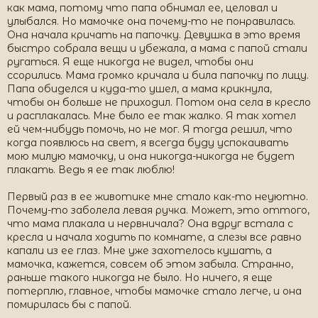
как мама, потому что папа обнимал ее, целовал и
улыбался. Но мамочке она почему-то не понравилась.
Она начала кричать на папочку. Девушка в это время
быстро собрала вещи и убежала, а мама с папой стали
ругаться. Я еще никогда не видел, чтобы они
ссорились. Мама громко кричала и била папочку по лицу.
Папа обиделся и куда-то ушел, а мама крикнула,
чтобы он больше не приходил. Потом она села в кресло
и расплакалась. Мне было ее так жалко. Я так хотел
ей чем-нибудь помочь, но не мог. Я тогда решил, что
когда появлюсь на свет, я всегда буду успокаивать
мою милую мамочку, и она никогда-никогда не будет
плакать. Ведь я ее так люблю!
Первый раз в ее животике мне стало как-то неуютно.
Почему-то заболела левая ручка. Может, это оттого,
что мама плакала и нервничала? Она вдруг встала с
кресла и начала ходить по комнате, а слезы все равно
капали из ее глаз. Мне уже захотелось кушать, а
мамочка, кажется, совсем об этом забыла. Странно,
раньше такого никогда не было. Но ничего, я еще
потерплю, главное, чтобы мамочке стало легче, и она
помирилась бы с папой.