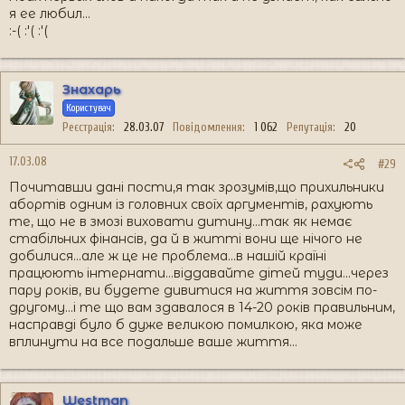
я ее любил…
:-( :'( :'(
Знахарь
Користувач
Реєстрація
28.03.07
Повідомлення
1 062
Репутація
20
17.03.08
#29
Почитавши дані пости,я так зрозумів,що прихильники
абортів одним із головних своїх аргументів, рахують
те, що не в змозі виховати дитину...так як немає
стабільних фінансів, да й в житті вони ще нічого не
добилися...але ж це не проблема...в нашій країні
працюють інтернати...віддавайте дітей туди...через
пару років, ви будете дивитися на життя зовсім по-
другому...і те що вам здавалося в 14-20 років правильним,
насправді було б дуже великою помилкою, яка може
вплинути на все подальше ваше життя...
Westman