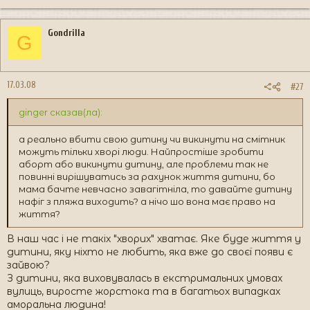
Gondrilla
G
17.03.08
#27
ginger сказав(ла):
а реально вбити свою дитину чи викинути на смітник
можуть тільки хворі люди. Найпростіше зробити
аборт або викинути дитину, але проблеми так не
повинні вирішуватись за рахунок життя дитини, бо
мама бачте невчасно завагітніла, то давайте дитину
нафіг з пляжа виходить? а нічо шо вона має право на
життя?
В наш час і не такіх "хворих" хватає. Яке буде життя у
дитини, яку ніхто не любить, яка вже до своєї появи є
зайвою?
З дитини, яка виховувалась в екстримальних умовах
вулиць, виросте жорстока та в багатьох випадках
аморальна людина!