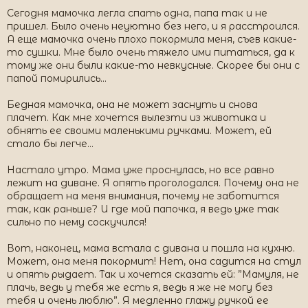
Сегодня мамочка легла спать одна, папа так и не
пришел. Было очень неуютно без него, и я расстроился.
А еще мамочка очень плохо покормила меня, съев какие-
то сушки. Мне было очень тяжело ими питаться, да к
тому же они были какие-то невкусные. Скорее бы они с
папой помирились…
Бедная мамочка, она не может заснуть и снова
плачет. Как мне хочется вылезти из животика и
обнять ее своими маленькими ручками. Может, ей
стало бы легче…
Настало утро. Мама уже проснулась, но все равно
лежит на диване. Я опять проголодался. Почему она не
обращает на меня внимания, почему не заботится
так, как раньше? И где мой папочка, я ведь уже так
сильно по нему соскучился!
Вот, наконец, мама встала с дивана и пошла на кухню.
Может, она меня покормит! Нет, она садится на стул
и опять рыдает. Так и хочется сказать ей: ”Мамуля, не
плачь, ведь у тебя же есть я, ведь я же не могу без
тебя и очень люблю”. Я медленно глажу ручкой ее