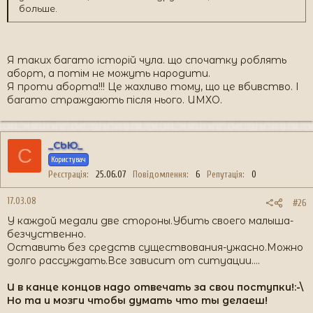
больше.
Я таких багато історій чула. що спочатку роблять
аборт, а потім не можуть народити.
Я проти аборта!!! Це жахливо тому, що це вбивство. І
багато страждають після нього. ИМХО.
_СЬЮ_
С
Користувач
Реєстрація
25.06.07
Повідомлення
6
Репутація
0
17.03.08
#26
У каждой медали две стороны.Убить своего малыша-
безчуственно.
Оставить без средств существования-ужасно.Можно
долго рассуждать.Все зависит от ситуации....
И в канце концов надо отвечать за свои поступки!:-\
Но та и мозги чтобы думать что ты делаеш!