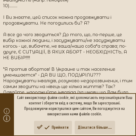
інвалідність (напр. гемофілія)
10).........
І Ви знаєте, цей список можна продовжувати і
продовжувати. Не погодились би? А?
А все до чого зводиться? До того, що, по-перше, це
вибір кожної людини, і засуджувати/не засуджувати
когось - це, вибачте, не ваша/наша соба*а справа; по-
друге, Є СИТУАЦІЇ, В ЯКИХ АБОРТ - НЕОБХІДНІСТЬ, А
НЕ ВИБІР!!!!!
"Я против абортов! В Украине и так население
уменьшается" - ДА ВИ ЩО, ПОДУРІЛИ???
Народжувати інвалідів, розумово недорозвинених, і тим
самим зводити на нівець ще кілька життів? Так?
Давайте, народжуйте інваліда (за умови що Вам було
Сайт використовує файли cookie, які допомагають персоналізувати Ваш
відомо про ймовірність цього), і поганьте життя собі,
контент і зберегти вхід в систему, якщо Ви зареєстровані.
рідним, вкорочуйте собі життя, або здавайте в
Продовжуючи користуватися цим сайтом, Ви погоджуєтеся на
інтернат, от чудово йому там буде!!! Але ж то Ви
використання нами файлів cookie.
покращите демографічну ситуацію!! Атас просто! Я з
Вас "фігєю".
Прийняти
Дізнатися більше....
Зверху
Знизу
А взагалі, тема себе вже минулого разу вичерпала,