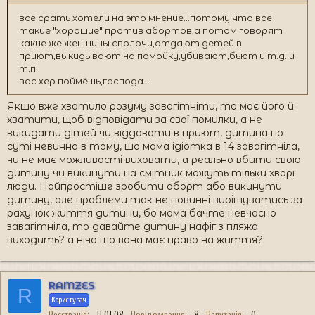
все срать хотели на это мнение...потому что все
такие "хорошие" против абортов,а потом говорят
какие же женщины сволочи,отдают детей в
приют,выкидывают на помойку,убивают,бьют и т.д. и
т.п.
вас хер поймёшь,господа...
Якшо вже хватило розуму завагітніти, то має його й
хватити, щоб відповідати за свої помилки, а не
викидати дітей чи віддавати в приют, дитина по
суті невинна в тому, шо мама ідіотка в 14 завагітніла,
чи не має можливості виховати, а реально вбити свою
дитину чи викинути на смітник можуть тільки хворі
люди. Найпростіше зробити аборт або викинути
дитину, але проблеми так не повинні вирішуватись за
рахунок життя дитини, бо мама бачте невчасно
завагітніла, то давайте дитину нафіг з пляжа
виходить? а нічо шо вона має право на життя?
RAMZES
R
Користувач
Реєстрація
11.01.08
Повідомлення
8
Репутація
0