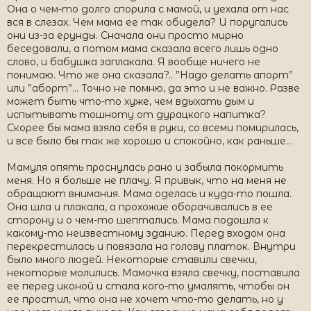
Она о чем-то долго спорила с мамой, и уехала от нас
вся в слезах. Чем мама ее так обидела? И поругались
они из-за ерунды. Сначала они просто мирно
беседовали, а потом мама сказала всего лишь одно
слово, и бабушка заплакала. Я вообще ничего не
понимаю. Что же она сказала?.. ”Надо делать апорт”
или ”аборт”… Точно не помню, да это и не важно. Разве
может быть что-то хуже, чем вдыхать дым и
испытывать тошноту от дурацкого напитка?
Скорее бы мама взяла себя в руки, со всеми помирилась,
и все было бы так же хорошо и спокойно, как раньше…
Мамуля опять проснулась рано и забыла покормить
меня. Но я больше не плачу. Я привык, что на меня не
обращают внимания. Мама оделась и куда-то пошла.
Она шла и плакала, а прохожие оборачивались в ее
сторону и о чем-то шептались. Мама подошла к
какому-то неизвестному зданию. Перед входом она
перекрестилась и повязала на голову платок. Внутри
было много людей. Некоторые ставили свечки,
некоторые молились. Мамочка взяла свечку, поставила
ее перед иконой и стала кого-то умалять, чтобы он
ее простил, что она не хочет что-то делать, но у