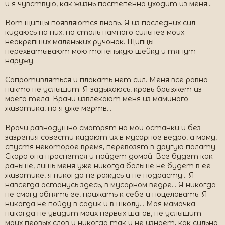
и я чувствую, как жизнь постепенно уходит из меня…
Вот щипцы появляются вновь. Я из последних сил
кидаюсь на них, но сталь намного сильнее моих
неокрепших маленьких ручонок. Щипцы
перехватывают мою тоненькую шейку и тянут
наружу.
Сопротивляться и плакать нет сил. Меня все равно
никто не услышит. Я задыхаюсь, кровь брызжет из
моего тела. Врачи извлекают меня из маминого
животика, но я уже мертв…
Врачи равнодушно смотрят на мои останки и без
зазрения совести кидают их в мусорное ведро, а маму,
спустя некоторое время, перевозят в другую палату.
Скоро она проснется и пойдет домой. Все будет как
раньше, лишь меня уже никогда больше не будет в ее
животике, я никогда не рожусь и не подрасту… Я
навсегда останусь здесь, в мусорном ведре… Я никогда
не смогу обнять ее, прижать к себе и поцеловать. Я
никогда не пойду в садик и в школу… Моя мамочка
никогда не увидит моих первых шагов, не услышит
моих первых слов и никогда так и не узнает, как сильно