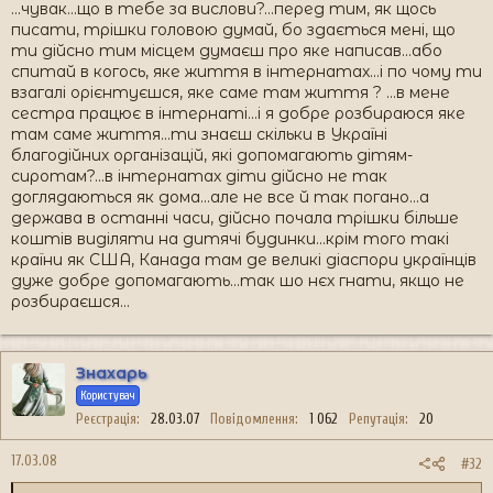
...чувак...що в тебе за вислови?...перед тим, як щось
писати, трішки головою думай, бо здається мені, що
ти дійсно тим місцем думаєш про яке написав...або
спитай в когось, яке життя в інтернатах...і по чому ти
взагалі орієнтуєшся, яке саме там життя ? ...в мене
сестра працює в інтернаті...і я добре розбираюся яке
там саме життя...ти знаєш скільки в Україні
благодійних організацій, які допомагають дітям-
сиротам?...в інтернатах діти дійсно не так
доглядаються як дома...але не все й так погано...а
держава в останні часи, дійсно почала трішки більше
коштів виділяти на дитячі будинки...крім того такі
країни як США, Канада там де великі діаспори українців
дуже добре допомагають...так шо нєх гнати, якщо не
розбираєшся...
Знахарь
Користувач
Реєстрація
28.03.07
Повідомлення
1 062
Репутація
20
17.03.08
#32