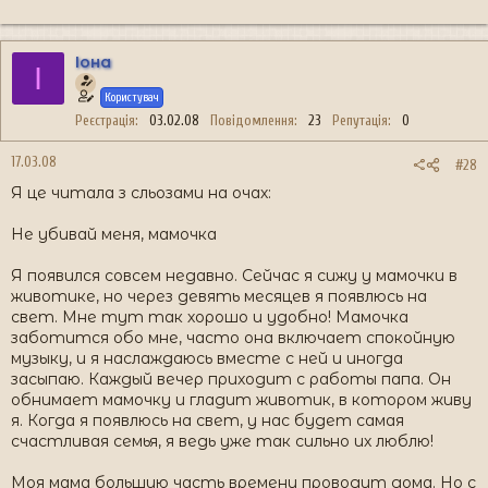
Іона
І
Користувач
Реєстрація
03.02.08
Повідомлення
23
Репутація
0
17.03.08
#28
Я це читала з сльозами на очах:
Не убивай меня, мамочка
Я появился совсем недавно. Сейчас я сижу у мамочки в
животике, но через девять месяцев я появлюсь на
свет. Мне тут так хорошо и удобно! Мамочка
заботится обо мне, часто она включает спокойную
музыку, и я наслаждаюсь вместе с ней и иногда
засыпаю. Каждый вечер приходит с работы папа. Он
обнимает мамочку и гладит животик, в котором живу
я. Когда я появлюсь на свет, у нас будет самая
счастливая семья, я ведь уже так сильно их люблю!
Моя мама большую часть времени проводит дома. Но с