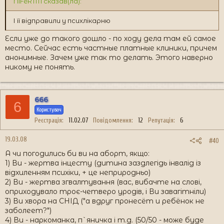
NiFeRTiTi сказав(ла):
І її відправили у психлікарню
Если уже до такого дошло - по ходу дела там ей самое
место. Сейчас есть частные платные клиники, причем
анонимные. Зачем уже так то делать. Этого наверно
никому не понять.
666
6
Користувач
Реєстрація
11.02.07
Повідомлення
12
Репутація
6
19.03.08
#40
А чи погодились би ви на аборт, якщо:
1) Ви - жертва інцесту (дитина заздлегідь інвалід із
відхиленням психіки, + це неприродньо)
2) Ви - жертва згвалтування (вас, вибачте на слові,
оприходувало троє-четверо уродів, і Ви завагітніли)
3) Ви хвора на СНІД ("а вдруг пронесёт и ребёнок не
заболеет?")
4) Ви - наркоманка, п`яничка і т.д. (50/50 - може буде