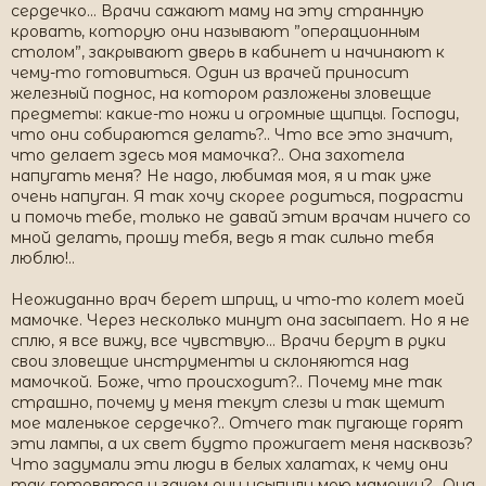
сердечко… Врачи сажают маму на эту странную
кровать, которую они называют ”операционным
столом”, закрывают дверь в кабинет и начинают к
чему-то готовиться. Один из врачей приносит
железный поднос, на котором разложены зловещие
предметы: какие-то ножи и огромные щипцы. Господи,
что они собираются делать?.. Что все это значит,
что делает здесь моя мамочка?.. Она захотела
напугать меня? Не надо, любимая моя, я и так уже
очень напуган. Я так хочу скорее родиться, подрасти
и помочь тебе, только не давай этим врачам ничего со
мной делать, прошу тебя, ведь я так сильно тебя
люблю!..
Неожиданно врач берет шприц, и что-то колет моей
мамочке. Через несколько минут она засыпает. Но я не
сплю, я все вижу, все чувствую… Врачи берут в руки
свои зловещие инструменты и склоняются над
мамочкой. Боже, что происходит?.. Почему мне так
страшно, почему у меня текут слезы и так щемит
мое маленькое сердечко?.. Отчего так пугающе горят
эти лампы, а их свет будто прожигает меня насквозь?
Что задумали эти люди в белых халатах, к чему они
так готовятся и зачем они усыпили мою мамочку?.. Она