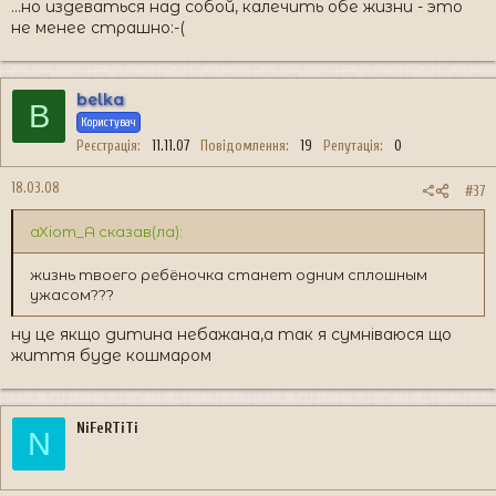
...но издеваться над собой, калечить обе жизни - это
не менее страшно:-(
belka
B
Користувач
Реєстрація
11.11.07
Повідомлення
19
Репутація
0
18.03.08
#37
aXiom_A сказав(ла):
жизнь твоего ребёночка станет одним сплошным
ужасом???
ну це якщо дитина небажана,а так я сумніваюся що
життя буде кошмаром
NiFeRTiTi
N