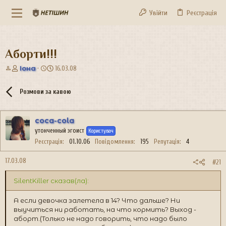
Увійти
Реєстрація
Аборти!!!
А
Д
Іона
16.03.08
в
а
т
т
Розмови за кавою
о
а
р
с
т
т
coca-cola
е
в
утонченный эгоист
м
о
Користувач
и
р
Реєстрація
01.10.06
Повідомлення
195
Репутація
4
е
н
17.03.08
#21
н
я
SilentKiller сказав(ла):
А если девочка залетела в 14? Что дальше? Ни
выучиться ни работать, на что кормить? Выход -
аборт.(Только не надо говорить, что надо было