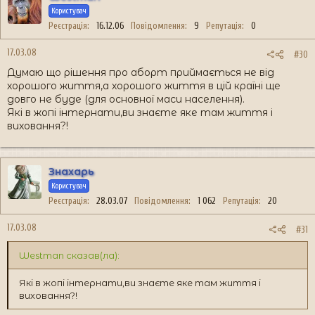
Користувач
Реєстрація
16.12.06
Повідомлення
9
Репутація
0
17.03.08
#30
Думаю що рішення про аборт приймається не від
хорошого життя,а хорошого життя в цій країні ще
довго не буде (для основної маси населення).
Які в жопі інтернати,ви знаєте яке там життя і
виховання?!
Знахарь
Користувач
Реєстрація
28.03.07
Повідомлення
1 062
Репутація
20
17.03.08
#31
Westman сказав(ла):
Які в жопі інтернати,ви знаєте яке там життя і
виховання?!