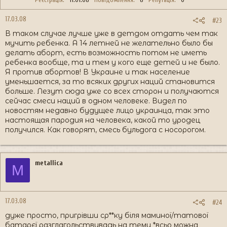
17.03.08
#23
В таком случае лучше уже в детдом отдать чем так
мучить ребенка. А 14 летней не желательно было бы
делать аборт, есть возможность потом не иметь
ребенка вообще, та и тем у кого еще детей и не было.
Я против абортов! В Украине и так население
уменьшается, за то всяких других наций становится
больше. Лезут сюда уже со всех сторон и получаются
сейчас смеси наций в одном человеке. Видел по
новостям недавно будущее лицо украинца, так это
настоящая пародия на человека, какой то уродец
получился. Как говорят, смесь бульдога с носорогом.
metallica
M
17.03.08
#24
дуже просто, пригрівши ср**ку біля маминої/татової
батарєї разглагольствувадь на тему *всьо можна