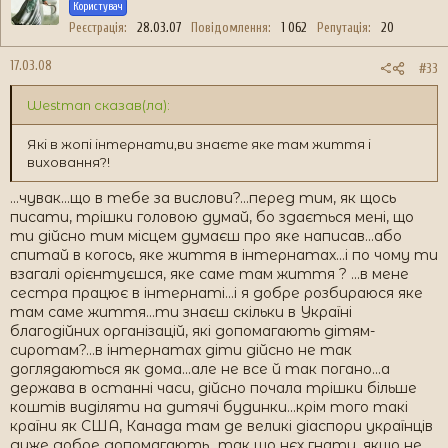
Користувач
Реєстрація
28.03.07
Повідомлення
1 062
Репутація
20
17.03.08
#33
Westman сказав(ла):
Які в жопі інтернати,ви знаєте яке там життя і
виховання?!
...чувак...що в тебе за вислови?...перед тим, як щось
писати, трішки головою думай, бо здається мені, що
ти дійсно тим місцем думаєш про яке написав...або
спитай в когось, яке життя в інтернатах...і по чому ти
взагалі орієнтуєшся, яке саме там життя ? ...в мене
сестра працює в інтернаті...і я добре розбираюся яке
там саме життя...ти знаєш скільки в Україні
благодійних організацій, які допомагають дітям-
сиротам?...в інтернатах діти дійсно не так
доглядаються як дома...але не все й так погано...а
держава в останні часи, дійсно почала трішки більше
коштів виділяти на дитячі будинки...крім того такі
країни як США, Канада там де великі діаспори українців
дуже добре допомагають...так шо нєх гнати, якщо не