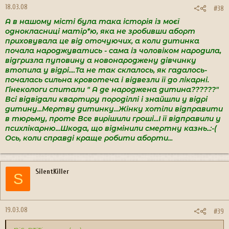
18.03.08
#38
А в нашому місті була така історія із моєї
однокласниці матір*ю, яка не зробивши аборт
приховувала це від оточуючих, а коли дитинка
почала народжуватись - сама із чоловіком народила,
відгризла пуповину а новонароджену дівчинку
втопила у відрі....Та не так склалось, як гадалось-
почалась сильна кровотеча і відвезли її до лікарні.
Гінекологи спитали " А де народжена дитина??????"
Всі відвідали квартиру породіллі і знайшли у відрі
дитину...Мертву дитинку...Жінку хотіли відправити
в тюрьму, проте Все вирішили гроші...І її відправили у
психлікарню...Шкода, що відмінили смертну казнь..:-(
Ось, коли справді краще робити аборти...
SilentKiller
S
19.03.08
#39