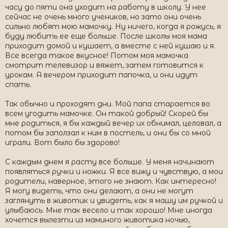
часу до пяти она уходит на работу в школу. У нее
сейчас не очень много учеников, но зато они очень
сильно любят мою мамочку. Ну ничего, когда я рожусь, я
буду любить ее еще больше. После школы моя мама
приходит домой и кушает, а вместе с ней кушаю и я.
Все всегда такое вкусное! Потом моя мамочка
смотрит телевизор и вяжет, затем готовится к
урокам. А вечером приходит папочка, и они идут
спать.
Так обычно и проходят дни. Мой папа старается во
всем угодить мамочке. Он такой добрый! Скорей бы
мне родиться, я бы каждый вечер их обнимал, целовал, а
потом бы заползал к ним в постель, и они бы со мной
играли. Вот было бы здорово!
С каждым днем я расту все больше. У меня начинают
появляться ручки и ножки. Я все вижу и чувствую, а мои
родители, наверное, этого не знают. Как интересно!
Я могу видеть, что они делают, а они не могут
заглянуть в животик и увидеть, как я машу им ручкой и
улыбаюсь. Мне так весело и так хорошо! Мне иногда
хочется вылезти из маминого животика ночью,