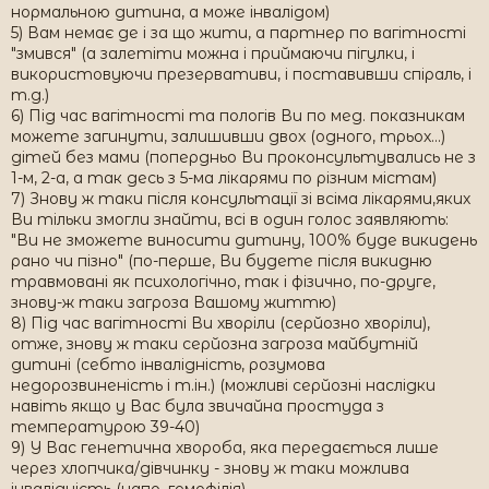
нормальною дитина, а може інвалідом)
5) Вам немає де і за що жити, а партнер по вагітності
"змився" (а залетіти можна і приймаючи пігулки, і
використовуючи презервативи, і поставивши спіраль, і
т.д.)
6) Під час вагітності та пологів Ви по мед. показникам
можете загинути, залишивши двох (одного, трьох...)
дітей без мами (попердньо Ви проконсультувались не з
1-м, 2-а, а так десь з 5-ма лікарями по різним містам)
7) Знову ж таки після консультації зі всіма лікарями,яких
Ви тільки змогли знайти, всі в один голос заявляють:
"Ви не зможете виносити дитину, 100% буде викидень
рано чи пізно" (по-перше, Ви будете після викидню
травмовані як психологічно, так і фізично, по-друге,
знову-ж таки загроза Вашому життю)
8) Під час вагітності Ви хворіли (серйозно хворіли),
отже, знову ж таки серйозна загроза майбутній
дитині (себто інвалідність, розумова
недорозвиненість і т.ін.) (можливі серйозні наслідки
навіть якщо у Вас була звичайна простуда з
температурою 39-40)
9) У Вас генетична хвороба, яка передається лише
через хлопчика/дівчинку - знову ж таки можлива