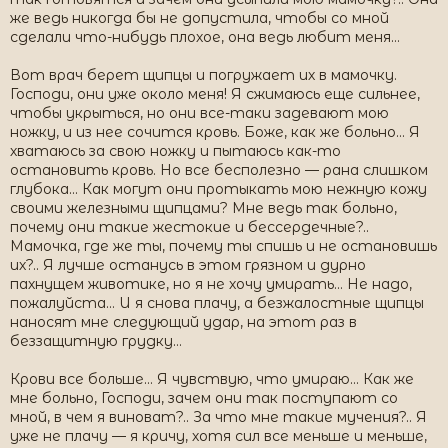
же ведь никогда бы не допустила, чтобы со мной
сделали что-нибудь плохое, она ведь любит меня…
Вот врач берет щипцы и погружает их в мамочку.
Господи, они уже около меня! Я сжимаюсь еще сильнее,
чтобы укрыться, но они все-таки задевают мою
ножку, и из нее сочится кровь. Боже, как же больно… Я
хватаюсь за свою ножку и пытаюсь как-то
остановить кровь. Но все бесполезно — рана слишком
глубока… Как могут они протыкать мою нежную кожу
своими железными щипцами? Мне ведь так больно,
почему они такие жестокие и бессердечные?..
Мамочка, где же ты, почему ты спишь и не остановишь
их?.. Я лучше останусь в этом грязном и дурно
пахнущем животике, но я не хочу умирать… Не надо,
пожалуйста… И я снова плачу, а безжалостные щипцы
наносят мне следующий удар, на этот раз в
беззащитную грудку…
Крови все больше… Я чувствую, что умираю… Как же
мне больно, Господи, зачем они так поступают со
мной, в чем я виноват?.. За что мне такие мучения?.. Я
уже не плачу — я кричу, хотя сил все меньше и меньше,