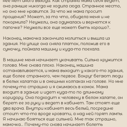
нее нет иного выхода. Как странно мама себя ведет,
она раньше никогда не ходила сюда. Странное место,
но оно мне нравится. За что же мама просит
прощения? Может, за то что, обидела меня и не
покормила? Неужели, она одумалась и вернется к
папочке? Неужели все еще может быть хорошо?..
Наконец, мамочка закончила молиться и вышла из
здания. На улице она сняла платок, положив его в
сумочку, поймала машину и куда-то поехала.
В машине меня начинает укачивать. Сильно кружится
голова. Мне снова плохо. Наконец, машина
останавливается, и мама выходит у какого-то здания,
еще более странного, чем первое. Вокруг бегают люди
в белых халатах и в смешных колпаках на голове. Но мне
почему-то страшно и я сжимаюсь в комок. Мама
входит в здание и идет куда-то по длинному
коридору. Она подходит к человеку в белом халате, он
берет ее за руку и ведет в кабинет. Там стоят еще
два врача. Внутри кабинет весь белый, посредине
стоит что-то вроде кровати, а над ней горят лампы.
Я начинаю бояться еще сильней. Мне так страшно,
мамочка… Почему-то снова начинает болеть