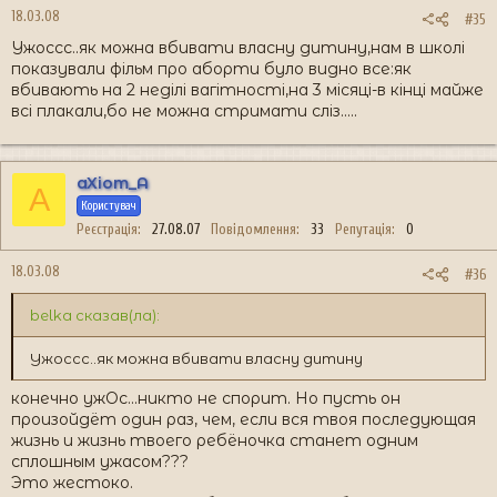
18.03.08
#35
Ужоссс..як можна вбивати власну дитину,нам в школі
показували фільм про аборти було видно все:як
вбивають на 2 неділі вагітності,на 3 місяці-в кінці майже
всі плакали,бо не можна стримати сліз.....
aXiom_A
A
Користувач
Реєстрація
27.08.07
Повідомлення
33
Репутація
0
18.03.08
#36
belka сказав(ла):
Ужоссс..як можна вбивати власну дитину
конечно ужОс...никто не спорит. Но пусть он
произойдёт один раз, чем, если вся твоя последующая
жизнь и жизнь твоего ребёночка станет одним
сплошным ужасом???
Это жестоко.