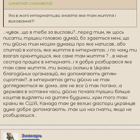
Westman сказав(ла):
Які в жопі інтернати,ви знаєте яке там життя і
виховання?!
...чувак...що в тебе за вислови?...перед тим, як щось
писати, трішки головою думай, бо здається мені, що
ти дійсно тим місцем думаєш про яке написав...або
спитай в когось, яке життя в інтернатах...і по чому ти
взагалі орієнтуєшся, яке саме там життя ? ...в мене
сестра працює в інтернаті...і я добре розбираюся яке
там саме життя...ти знаєш скільки в Україні
благодійних організацій, які допомагають дітям-
сиротам?...в інтернатах діти дійсно не так
доглядаються як дома...але не все й так погано...а
держава в останні часи, дійсно почала трішки більше
коштів виділяти на дитячі будинки...крім того такі
країни як США, Канада там де великі діаспори українців
дуже добре допомагають...так шо нєх гнати, якщо не
розбираєшся...
Знахарь