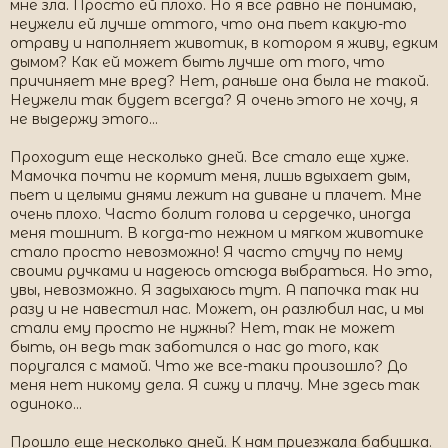
мне зла. Просто ей плохо. Но я все равно не понимаю,
неужели ей лучше оттого, что она пьет какую-то
отраву и наполняет животик, в котором я живу, едким
дымом? Как ей может быть лучше от того, что
причиняет мне вред? Нет, раньше она была не такой.
Неужели так будет всегда? Я очень этого не хочу, я
не выдержу этого…
Проходит еще несколько дней. Все стало еще хуже.
Мамочка почти не кормит меня, лишь вдыхает дым,
пьет и целыми днями лежит на диване и плачет. Мне
очень плохо. Часто болит голова и сердечко, иногда
меня тошнит. В когда-то нежном и мягком животике
стало просто невозможно! Я часто стучу по нему
своими ручками и надеюсь отсюда выбраться. Но это,
увы, невозможно. Я задыхаюсь тут. А папочка так ни
разу и не навестил нас. Может, он разлюбил нас, и мы
стали ему просто не нужны? Нет, так не может
быть, он ведь так заботился о нас до того, как
поругался с мамой. Что же все-таки произошло? До
меня нет никому дела. Я сижу и плачу. Мне здесь так
одиноко…
Прошло еще несколько дней. К нам приезжала бабушка.