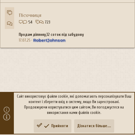
Пісочниця
54
723
Продам дiлянку,12 соток під забудову
RobertJohnson
17.07.25
Сайт використовує файли cookie, які допомагають персоналізувати Ваш
контент і зберегти вхід в систему, якщо Ви зареєстровані.
R
Політика конфіденційності
Дoпoмoга
Продовжуючи користуватися цим сайтом, Ви погоджуєтеся на
S
використання нами файлів cookie.
S
®
Community platform by XenForo
© 2010-2026 XenForo Ltd.
Прийняти
Дізнатися більше....
Переклад:
xen-foro.com.ua
Зверху
Знизу