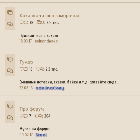
Кохання та інші заморочки
38
3.5 тис.
Признайтеся в кохані
18.03.17
andrushchenko
Гумор
13
2.3 тис.
Смешные истории, сказки, байки и т.д. сливайте сюда...
adelinaCozy
22.08.16
Про форум
7
264
Мусор на форумі.
Steel
09.02.17