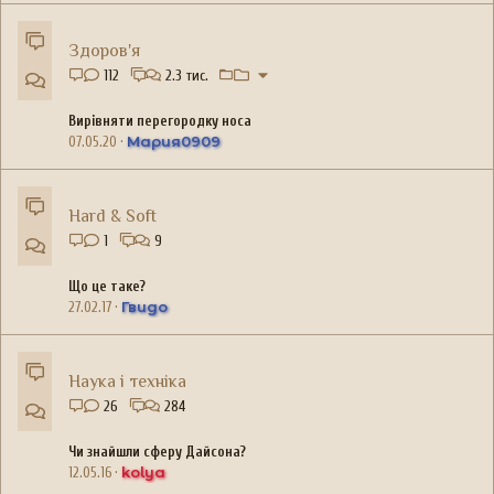
Здоров'я
112
2.3 тис.
Вирівняти перегородку носа
Мария0909
07.05.20
Hard & Soft
1
9
Що це таке?
Гвидо
27.02.17
Наука і техніка
26
284
Чи знайшли сферу Дайсона?
kolya
12.05.16