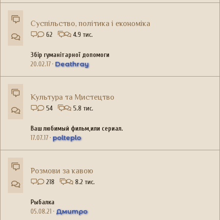
Суспільство, політика і економіка
62
4.9 тис.
Збір гуманітарної допомоги
Deathray
20.02.17
Культура та Мистецтво
54
5.8 тис.
Ваш любимый фильм,или сериал.
polteplo
17.07.17
Розмови за кавою
218
8.2 тис.
Рыбалка
Дмитро
05.08.21