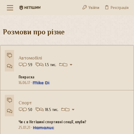
Увійти
Реєстрація
Розмови про різне
Автомобілі
59
1.5 тис.
Покраска
Mike Di
16.06.17
Спорт
50
18.5 тис.
Чи є в Нетішині спортивні секції, клуби?
Наталис
25.01.21