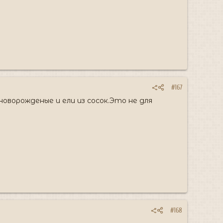
#167
оворожденые и ели из сосок.Это не для
#168