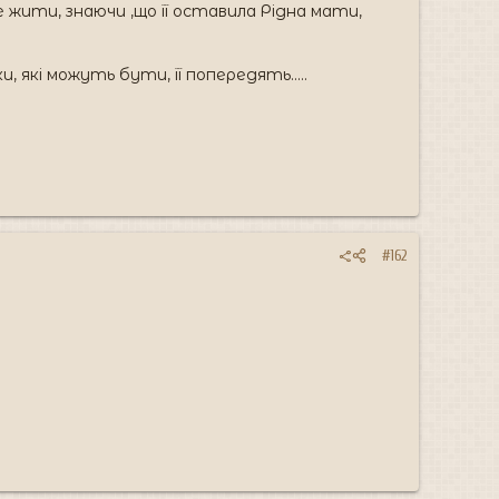
жити, знаючи ,що її оставила Рідна мати,
 які можуть бути, її попередять.....
#162