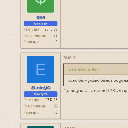
фея
Користувач
Реєстрація
20.10.09
Повідомлення
39
Репутація
0
28.03.10
E
фея сказав(ла):
если бы мужики были продол
El-ninYO
Да ладно........... есть ЯРК
Користувач
Реєстрація
17.12.08
Повідомлення
96
Репутація
0