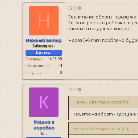
02.01.10
Н
Тех, кто на аборт - сразу ж
Те, кто родил и ребенка в д
таких в трудовые лагеря...
Нежный ветер
Через 5-6 лет проблема буд
Заблокирован
Користувач
Реєстрація
14.08.08
Повідомлення
111
Репутація
0
02.01.10
К
Нежный ветер сказав(ла):
Тех, кто на аборт - сразу ж
Кошка в
коробке
Нежный ветер сказав(ла):
Злая