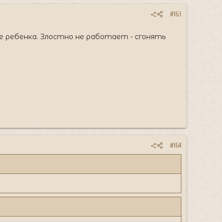
#163
ие ребенка. Злостно не работает - сгонять
#164