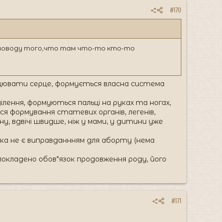
#170
о поводу того,что там что-то кто-то
рацювати серце, формується власна система
дділення, формуються пальці на руках та ногах,
ся формування статевих органів, легенів,
у, вдвічі швидше, ніж у мами, у дитини уже
ка не є виправданнням для аборту (нема
 покладено обов"язок продовження роду, його
#171