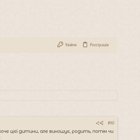
Увійти
Реєстрація
#161
хоче цієї дитини, але виношує, родить, потім чи
.