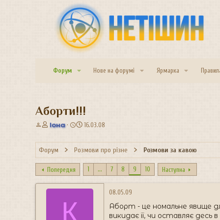
Форум
Нове на форумі
Ярмарка
Правил
Аборти!!!
А
Д
Іона
16.03.08
в
а
т
т
Форум
Розмови про різне
Розмови за кавою
о
а
р
с
т
т
1
...
7
8
9
10
Попередня
Наступна
е
в
м
о
08.05.09
и
р
К
е
Аборт - це номальне явище для
н
викидає її, чи оставляє десь 