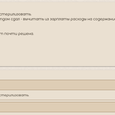
е стерилизовать.
етдом сдал - вычитать из зарплаты расходы на содержан
ет почти решена.
е стерилизовать.