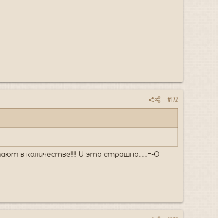
#172
ют в количестве!!!! И это страшно......=-O