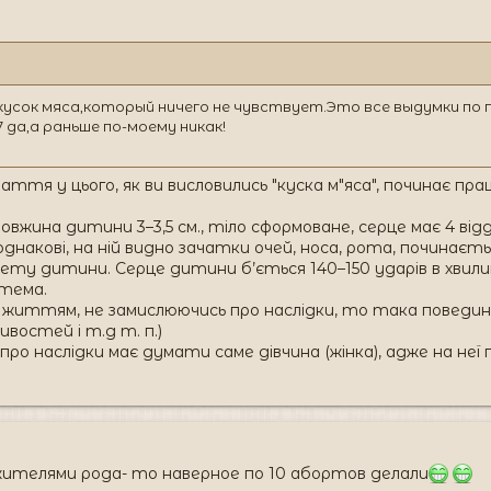
кусок мяса,который ничего не чувствует.Это все выдумки п
 да,а раньше по-моему никак!
аття у цього, як ви висловились "куска м"яса", починає п
) довжина дитини 3–3,5 см., тіло сформоване, серце має 4 ві
днакові, на ній видно зачатки очей, носа, рота, починаєть
елету дитини. Серце дитини б’ється 140–150 ударів в хвилин
стема.
життям, не замислюючись про наслідки, то така поведин
востей і т.д т. п.)
 про наслідки має думати саме дівчина (жінка), адже на неї
жителями рода- то наверное по 10 абортов делали