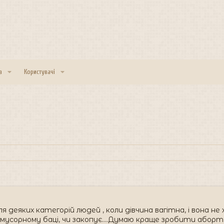
а
Користувачі
 деяких категорій людей , коли дівчина вагітна, і вона не 
в мусорному баці, чи закопує....Думаю краще зробити аборт