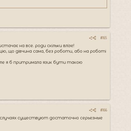
#165
стачає на все. роди скільки влізе!
ію, що дівчина сама, без роботи, або на роботі
, але я б притримала язик бути такою
#166
х случаях существуют достаточно серьезные