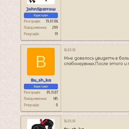
JohnSparrow
Користувач
Реєстрація
19.07.06
Повідомлення
299
Репутація
19
16.03.10
B
Мне довелось увидеть в бол
слабонервных.После этого и
Bu_sh_ka
Користувач
Реєстрація
05.11.07
Повідомлення
145
Репутація
0
16.03.10