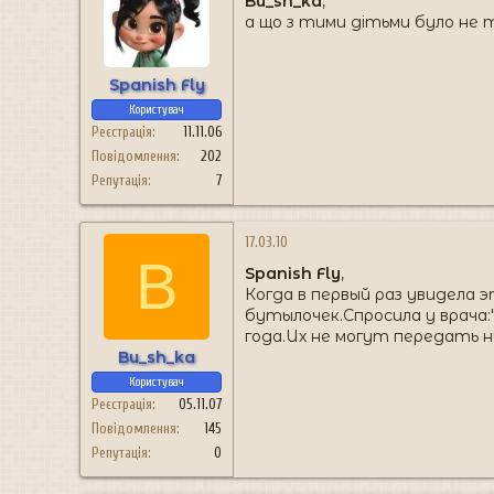
Bu_sh_ka
,
а що з тими дітьми було не 
Spanish Fly
Користувач
Реєстрація
11.11.06
Повідомлення
202
Репутація
7
17.03.10
B
Spanish Fly
,
Когда в первый раз увидела
бутылочек.Спросила у врача
года.Их не могут передать н
Bu_sh_ka
Користувач
Реєстрація
05.11.07
Повідомлення
145
Репутація
0