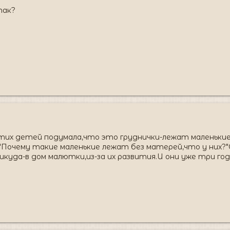
так?
 этих детей подумала,что это груднички-лежат маленькие
:"Почему такие маленькие лежат без матерей,что у них?
икуда-в дом малютки,из-за их развития.И они уже три года