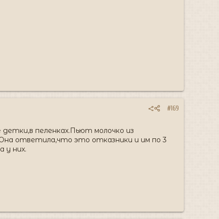
#169
 детки,в пеленках.Пьют молочко из
"Она ответила,что это отказники и им по 3
 у них.