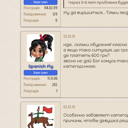
Через 5-6 лет проблема буд
Користувач
Реєстрація
04.02.09
Ну да вирішиться....Тільки л
Повідомлення
129
Репутація
0
02.01.10
нда.. скільки обурення! класно
а якщо така ситуація, що гро
де платять 600 грн?
звісно не дай Бог комусь так
Spanish Fly
категоричною.
Користувач
Реєстрація
11.11.06
Повідомлення
202
Репутація
7
02.01.10
Особенно забавляет категор
причины, чтобы девушка реш