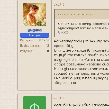
25.03.10
coca-cola сказав(ла):
И там ничего нету,простой 
чувствует!Вот на месяце 6-7
Ундина
ИМХО
Користувач
Реєстрація
31.05.06
на четвертому тижні від зач
кровообігу.
Повідомлення
12
В кінці 2–го місяця (8 тижнів
Репутація
0
тулуб та голівка приблизно о
шлунку, печінки м’язів та ск
добре розвинена нервова си
Коли дівчина живе статевим 
грошей, не готова, нема можли
І на мою думку в першу чергу
збереження.
26.03.10
Ф
если бы мужики были продол