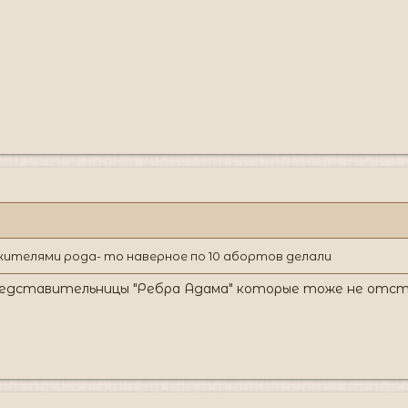
жителями рода- то наверное по 10 абортов делали
ИЕ представительницы "Ребра Адама" которые тоже не отста