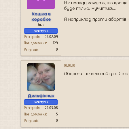
н
Не правду кажуть, що краще 
я
буде тільки мучитись....
Кошка в
коробке
Я наприклад проти абортів, ал
Злая
Користувач
Реєстрація
04.02.09
Повідомлення
129
Репутація
0
01.01.10
Аборти- це великий гріх. Як 
Дельфінчик
Користувач
Реєстрація
22.03.08
Повідомлення
5
Репутація
0