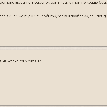
дитину віддати в будинок дитячий; їй там не краще буде 
е якщо уже вирішили робити, то їхні проблеми, за наслідки,
же не жалко тих дітей?