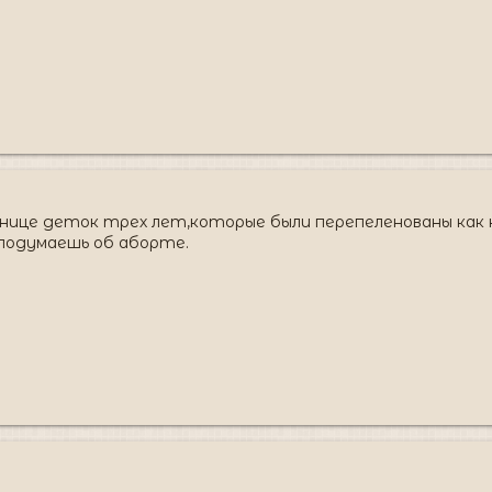
ьнице деток трех лет,которые были перепеленованы как н
 подумаешь об аборте.