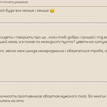
ет почти решена.
юдей буде все менше і менше
 сидіти і говорити про це , коли тобі добре і грошей і тд ви
шей нема, а в голові по молодості пусто? уявіть-ка ситуац
ого. звісно мені шкода ненароджених і оберігатися треба
ичность противников абортов мужского пола. Во многи
илась на это.