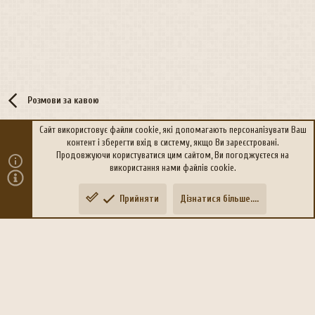
Розмови за кавою
Сайт використовує файли cookie, які допомагають персоналізувати Ваш
контент і зберегти вхід в систему, якщо Ви зареєстровані.
R
Політика конфіденційності
Дoпoмoга
Продовжуючи користуватися цим сайтом, Ви погоджуєтеся на
S
використання нами файлів cookie.
S
®
Community platform by XenForo
© 2010-2026 XenForo Ltd.
Прийняти
Дізнатися більше....
Переклад:
xen-foro.com.ua
Зверху
Знизу