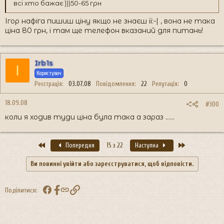
всі хто бажає )))50-65 грн
Ігор нафіга пишиш ціну якщо не знаєш її:-| , вона не така
ціна 80 грн, і там ще телефон вказаний для питань!
Irb1s
I
Користувач
Реєстрація
03.07.08
Повідомлення
22
Репутація
0
18.09.08
#300
коли я ходив туди ціна була така а зараз ......
Перший
Останній
Попередня
15 з 22
Наступна
Ви повинні увійти або зареєструватися, щоб відповісти.
Facebook
Посилання
Поділитися: