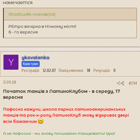
намечается
Shadow84 сказав(ла):
РЕтро вечірка в Нічному місті!
6 - го вересня
ykovalenko
Y
Користувач
Реєстрація
12.02.07
Повідомлення
18
Репутація
0
11.09.08
#294
Початок танців з ЛатиноКлубом - в середу, 17
вересня
Пафосно кажучи, школа парних латиноамериканських
танців та рок-н-ролу ЛатиноКлуб знову відкриває двері
всім бажаючим
А не пафосно - ми знову починаємо танцювати! Ура!