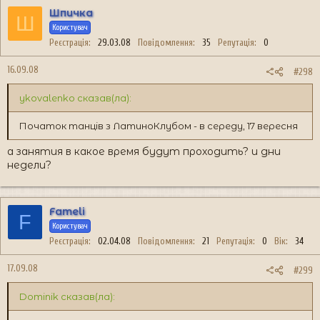
Шпичка
Ш
Користувач
Реєстрація
29.03.08
Повідомлення
35
Репутація
0
16.09.08
#298
ykovalenko сказав(ла):
Початок танців з ЛатиноКлубом - в середу, 17 вересня
а занятия в какое время будут проходить? и дни
недели?
Fameli
F
Користувач
Реєстрація
02.04.08
Повідомлення
21
Репутація
0
Вік
34
17.09.08
#299
Dominik сказав(ла):