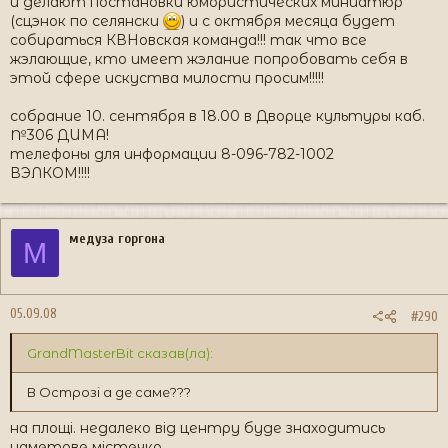
и делают постановки юмористических миниатюр
(сцэнок по селянски
) и с октября месяца будет
собираться КВНовская команда!!! так что все
жэлающие, кто имеет жэлание попробовать себя в
этой сфере искуства милости просим!!!!!
собрание 10. сентября в 18.00 в Дворце культуры каб.
№306 ДИМА!
телефоны для информации 8-096-782-1002
ВЭЛКОМ!!!!
медуза горгона
М
05.09.08
#290
GrandMasterBit сказав(ла):
В Острозі а де саме???
на площі. недалеко від центру буде знаходитись
наметове містечко.