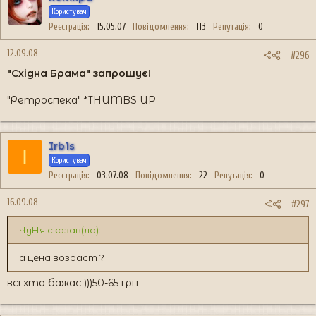
Користувач
Реєстрація
15.05.07
Повідомлення
113
Репутація
0
12.09.08
#296
"Східна Брама" запрошує!
"Ретроспека" *THUMBS UP
Irb1s
I
Користувач
Реєстрація
03.07.08
Повідомлення
22
Репутація
0
16.09.08
#297
ЧуНя сказав(ла):
а цена возраст ?
всі хто бажає )))50-65 грн