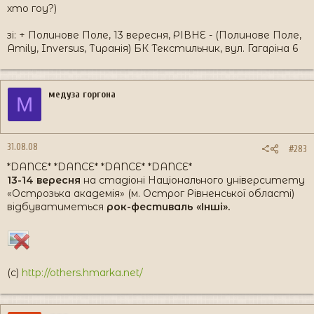
хто гоу?)
зі: + Полинове Поле, 13 вересня, РІВНЕ - (Полинове Поле,
Amily, Inversus, Тиранія) БК Текстильник, вул. Гагаріна 6
медуза горгона
М
31.08.08
#283
*DANCE* *DANCE* *DANCE* *DANCE*
13-14 вересня
на стадіоні Національного університету
«Острозька академія» (м. Острог Рівненської області)
відбуватиметься
рок-фестиваль «Інші».
(c)
http://others.hmarka.net/