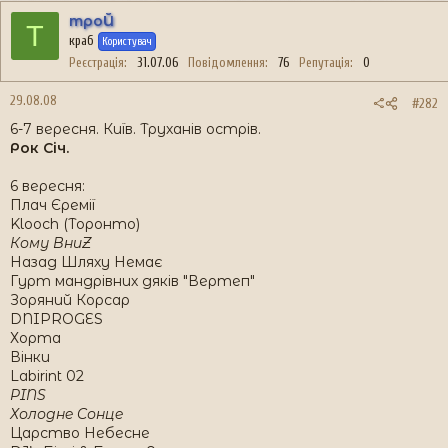
троЙ
Т
краб
Користувач
Реєстрація
31.07.06
Повідомлення
76
Репутація
0
29.08.08
#282
6-7 вересня. Київ. Труханів острів.
Рок Січ.
6 вересня:
Плач Єремії
Klooch (Торонто)
Кому ВниZ
Назад Шляху Немає
Гурт мандрівних дяків "Вертеп"
Зоряний Корсар
DNIPROGES
Хорта
Вінки
Labirint 02
PINS
Холодне Cонце
Царство Небесне