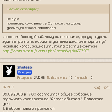
Heaven сказав(ла):
не вірю...
полинове, кому вниз... в Острозі... на шару...
десь тут є якась паццтава...
концерт благодійний. чому ви не вірите, що укр. гурти
здатні грати на користь дитячої школи-інтернату?
можливо когось зацікавить група фесту вконтакі
http://vkontakte.ru/events.php?act=s&gid=4313563
zhelezo
Користувач
Реєстрація
24.12.06
Повідомлення
10
Репутація
0
06.09.08
#291
09.09.2008 в 17.00 состоится общее собрание
гаражного кооператива "Автолюбитель". Повестка
дня:
1. Выборы нового правления