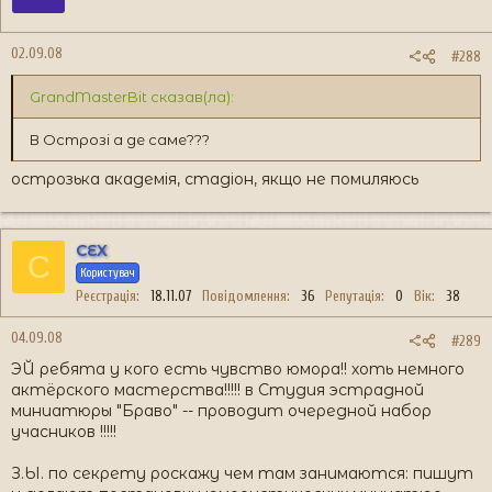
02.09.08
#288
GrandMasterBit сказав(ла):
В Острозі а де саме???
острозька академія, стадіон, якщо не помиляюсь
CEX
C
Користувач
Реєстрація
18.11.07
Повідомлення
36
Репутація
0
Вік
38
04.09.08
#289
ЭЙ ребята у кого есть чувство юмора!! хоть немного
актёрского мастерства!!!!! в Студия эстрадной
миниатюры "Браво" -- проводит очередной набор
учасников !!!!!
З.Ы. по секрету роскажу чем там занимаются: пишут