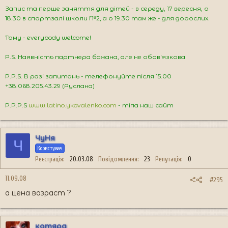
Запис та перше заняття для дітей - в середу, 17 вересня, о
18.30 в спортзалі школи №2, а о 19.30 там же - для дорослих.
Тому - everybody welcome!
P.S. Наявність партнера бажана, але не обов'язкова
P.P.S. В разі запитань - телефонуйте після 15.00
+38.068.205.43.29 (Руслана)
P.P.P.S
www.latino.ykovalenko.com
- тіпа наш сайт
ЧуНя
Ч
Користувач
Реєстрація
20.03.08
Повідомлення
23
Репутація
0
11.09.08
#295
а цена возраст ?
котяра