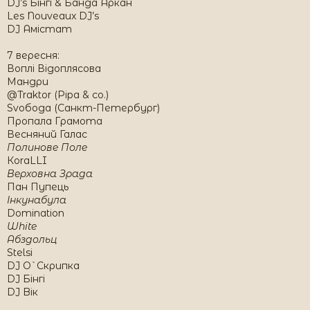
DJ’s Бінгі & Банда Аркан
Les Nouveaux DJ’s
DJ Амістат
7 вересня:
Воплі Відоплясова
Мандри
@Traktor (Pipa & co.)
Svобода (Санкт-Петербург)
Пропала Грамота
Весняний Галас
Полинове Поле
КоraLLI
Верховна Зрада
Пан Пупець
Інкунабула
Domination
White
Абздольц
Stelsi
DJ O`Скрипка
DJ Бінгі
DJ Biк