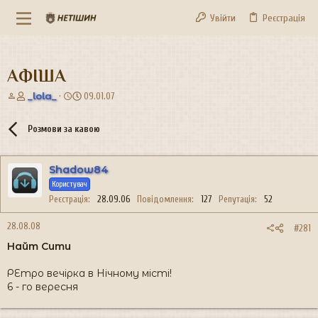
Увійти
Реєстрація
АФІША
А
Д
_lola_
09.01.07
в
а
т
т
Розмови за кавою
о
а
р
с
т
т
Shadow84
е
в
м
о
Користувач
и
р
Реєстрація
28.09.06
Повідомлення
127
Репутація
52
е
н
28.08.08
#281
н
Найт Сити
я
РЕтро вечірка в Нічному місті!
6 - го вересня