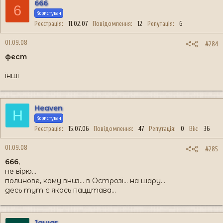
666
6
Користувач
Реєстрація
11.02.07
Повідомлення
12
Репутація
6
01.09.08
#284
фест
інші
Heaven
H
Користувач
Реєстрація
15.07.06
Повідомлення
47
Репутація
0
Вік
36
01.09.08
#285
666
,
не вірю...
полинове, кому вниз... в Острозі... на шару...
десь тут є якась паццтава...
Igwar