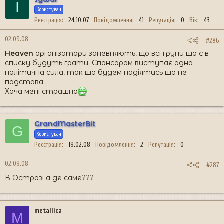
I
Користувач
Реєстрація
24.10.07
Повідомлення
41
Репутація
0
Вік
43
02.09.08
#286
Heaven
організатори запевняють, що всі групи шо є в
списку будуть грати. Спонсором виступає одна
політична сила, так шо будем надіятись шо не
подстава
Хоча мені страшно
GrandMasterBit
G
Користувач
Реєстрація
19.02.08
Повідомлення
2
Репутація
0
02.09.08
#287
В Острозі а де саме???
metallica
M