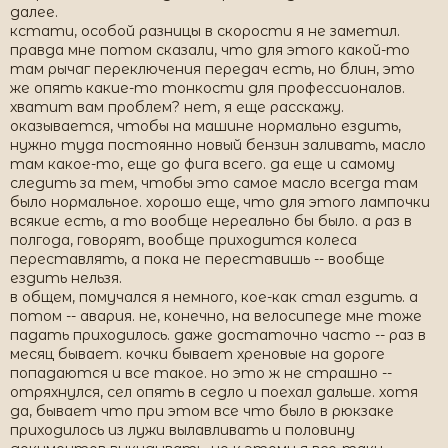
далее.
кстати, особой разницы в скорости я не заметил.
правда мне потом сказали, что для этого какой-то
там рычаг переключения передач есть, но блин, это
же опять какие-то тонкости для профессионалов.
хватит вам проблем? нет, я еще расскажу.
оказывается, чтобы на машине нормально ездить,
нужно туда постоянно новый бензин заливать, масло
там какое-то, еще до фига всего. да еще и самому
следить за тем, чтобы это самое масло всегда там
было нормальное. хорошо еще, что для этого лампочки
всякие есть, а то вообще нереально бы было. а раз в
полгода, говорят, вообще приходится колеса
переставлять, а пока не переставишь -- вообще
ездить нельзя.
в общем, помучался я немного, кое-как стал ездить. а
потом -- авария. не, конечно, на велосипеде мне тоже
падать приходилось. даже достаточно часто -- раз в
месяц бывает. кочки бывает хреновые на дороге
попадаются и все такое. но это ж не страшно --
отряхнулся, сел опять в седло и поехал дальше. хотя
да, бывает что при этом все что было в рюкзаке
приходилось из лужи вылавливать и половину