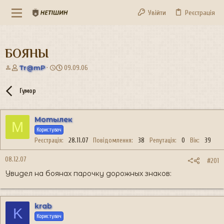
Увійти
Реєстрація
БОЯНЫ
А
Д
Tr@mP
09.09.06
в
а
т
т
Гумор
о
а
р
с
т
т
Мотылек
е
в
М
м
о
Користувач
и
р
Реєстрація
28.11.07
Повідомлення
38
Репутація
0
Вік
39
е
н
08.12.07
#201
н
Увидел на боянах парочку дорожных знаков:
я
krab
K
Користувач