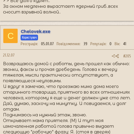
> > Все долго курят..
За окном медленно вырастает ядерный гриб..всех
сносит взрывной волной..
Chelovek.exe
C
Користувач
Реєстрація
05.01.07
Повідомлення
39
Репутація
0
Вік
41
21.12.07
#205
Возвращаюсь домой с работы, день прошел как обычно:
звонки, факсы и прочая дребедень. Голова к вечеру
тяжелая, мысли практически отсутствуют, а
появляющиеся неуловимы.
И вдруг я замечаю, что проезжаю мимо дома моего
старинного товарища, приятного во всех отношениях
человека, которому я еще и денег должен уже сто лет.
Дай, думаю, заскочу на минутку. И повидаемся, и долг
отдам.
Поднимаюсь на нужный этаж, звоню.
Открывает мама приятеля. (М) И тут моя
измочаленная работой голова привычно выдает
следующую "рабочую" фразу: Я. (стоя в дверях)