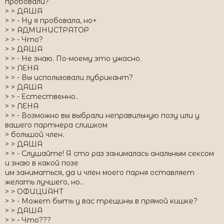
пробовали?
> > ДАША
> > - Ну я пробовала, но+
> > АДМИНИСТРАТОР
> > - Что?
> > ДАША
> > - Не знаю. По-моему это ужасно.
> > ЛЕНА
> > - Вы использовали лубрикант?
> > ДАША
> > - Естественно..
> > ЛЕНА
> > - Возможно вы выбрали неправильную позу или у
вашего партнера слишком
> большой член.
> > ДАША
> > - Слушайте! Я сто раз занималась анальным сексом
и знаю в какой позе
им заниматься, да и член моего парня оставляет
желать лучшего, но..
> > ОФИЦИАНТ
> > - Может быть у вас трещины в прямой кишке?
> > ДАША
> > - Что???