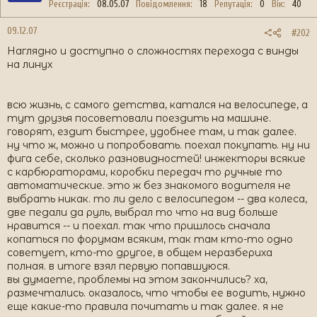
Реєстрація
08.05.07
Повідомлення
18
Репутація
0
Вік
40
09.12.07
#202
Наглядно и доступно o сложностях перехода с винды
на линух
всю жизнь, с самого детства, катался на велосипеде, а
тут друзья посоветовали поездить на машине.
говорят, ездит быстрее, удобнее там, и так далее.
ну что ж, можно и попробовать. поехал покупать. ну ни
фига себе, сколько разновидностей! инжекторы всякие
с карбюраторами, коробки передач то ручные то
автоматические. это ж без знакомого водителя не
выбрать никак. то ли дело с велосипедом -- два колеса,
две педали да руль, выбрал то что на вид больше
нравится -- и поехал. так что пришлось сначала
копаться по форумам всяким, так там кто-то одно
советует, кто-то другое, в общем неразбериха
полная. в итоге взял первую попавшуюся.
вы думаете, проблемы на этом закончились? ха,
размечтались. оказалось, что чтобы ее водить, нужно
еще какие-то правила почитать и так далее. я не