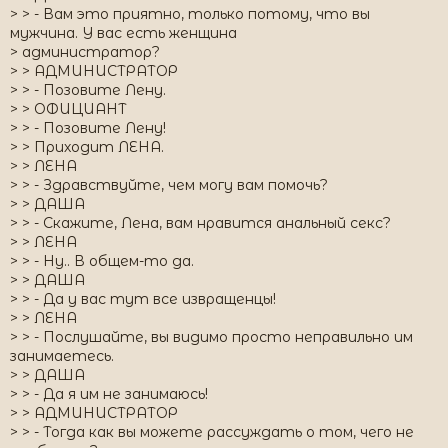
> > - Вам это приятно, только потому, что вы
мужчина. У вас есть женщина
> администратор?
> > АДМИНИСТРАТОР
> > - Позовите Лену.
> > ОФИЦИАНТ
> > - Позовите Лену!
> > Приходит ЛЕНА.
> > ЛЕНА
> > - Здравствуйте, чем могу вам помочь?
> > ДАША
> > - Скажите, Лена, вам нравится анальный секс?
> > ЛЕНА
> > - Ну.. В общем-то да.
> > ДАША
> > - Да у вас тут все извращенцы!
> > ЛЕНА
> > - Послушайте, вы видимо просто неправильно им
занимаетесь.
> > ДАША
> > - Да я им не занимаюсь!
> > АДМИНИСТРАТОР
> > - Тогда как вы можете рассуждать о том, чего не