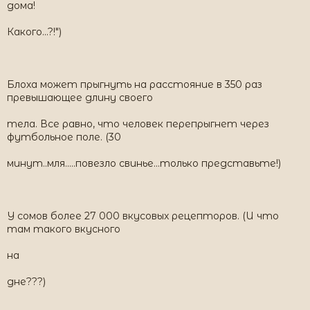
дома!
Какого...?!")
Блоха может прыгнуть на расстояние в 350 раз
превышающее длину своего
тела. Все равно, что человек перепрыгнет через
футбольное поле. (30
минут..мля.....повезло свинье...только представьте!)
У сомов более 27 000 вкусовых рецепторов. (И что
там такого вкусного
на
дне???)