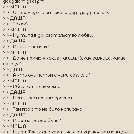
доедают десерт.
> > МАША
> > - И, короче, они отгрызли друг другу пальцы.
> > ДАША
> > - Зачем?
> > МАША
> > - Ну типа в доказательство любви.
> > ДАША
> > - А какие пальцы?
> > МАША
> > - Да не помню я какие пальцы. Какая разница, какие
пальцы?
> > ДАША
> > - А что они потом с ними сделали?
> > МАША
> > - Абсолютно неважно.
> > ДАША
> > - Нет, просто интересно+
> > МАША
> > - Там про это не было написано.
> > ДАША
> > - А фотографии были?
> > МАША
> > - Ну да. Такие два кретина с откусанными пальцами.