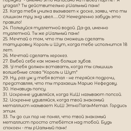
порядка" - именно это написано на твоей парте? Я
угадал? Ты действительно рИальный панк!
23. Когда тебя училка вызывает к доске, заяви, что ты
слишком тру энд ивел......Ой! Немедленно забудь это
правило!
24. Пользуйся туалетной водой. Да-да, именно
туалетной. Ты же рИальный панк!
25. Мечтай о том, что ты сможешь сделать
татуировку Король и Шут, когда тебе исполнится 18
лет.
26. Мечтай сделать херокез.
27. Выбей себе как можно больше зубов.
28. У тебя должен вставать, когда ты слышишь
волшебные слова "Король и Шут"
29. Ну, раз уж у тебя встал - не теряйся подрочи,
представляя, что ты трахаешь Марию Нефедову.
30. Ненавидь попсу.
31. Искренне удивляйся, когда КиШ называют попсой.
32. Искренне удивляйся, когда твой знакомый
металлист называет КиШ ЭтноПаганМетал. Гордись
этим.
33. Ты до сих пор не понял, что твой знакомый
металлист просто стебётся над тобой. Будь
спокоен - ты рИальный панк!