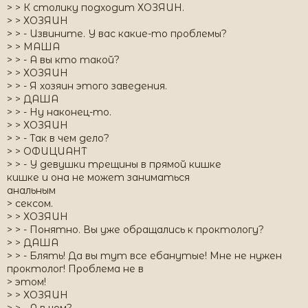
> > К столику подходит ХОЗЯИН.
> > ХОЗЯИН
> > - Извините. У вас какие-то проблемы?
> > МАША
> > - А вы кто такой?
> > ХОЗЯИН
> > - Я хозяин этого заведения.
> > ДАША
> > - Ну наконец-то.
> > ХОЗЯИН
> > - Так в чем дело?
> > ОФИЦИАНТ
> > - У девушки трещины в прямой кишке
кишке и она не может заниматься
анальным
> сексом.
> > ХОЗЯИН
> > - Понятно. Вы уже обращались к проктологу?
> > ДАША
> > - Блять! Да вы тут все ебанутые! Мне не нужен
проктолог! Проблема не в
> этом!
> > ХОЗЯИН