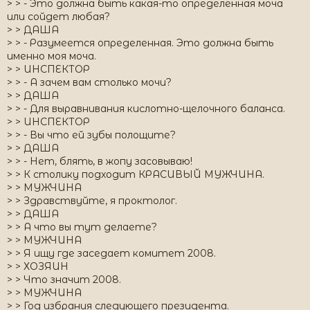
> > - Это должна быть какая-то определенная моча
или сойдет любая?
> > ДАША
> > - Разумеется определенная. Это должна быть
именно моя моча.
> > ИНСПЕКТОР
> > - А зачем вам столько мочи?
> > ДАША
> > - Для выравнивания кислотно-щелочного баланса.
> > ИНСПЕКТОР
> > - Вы что ей зубы полощите?
> > ДАША
> > - Нет, блять, в жопу засовываю!
> > К столику подходит КРАСИВЫЙ МУЖЧИНА.
> > МУЖЧИНА
> > Здравствуйте, я проктолог.
> > ДАША
> > А что вы тут делаете?
> > МУЖЧИНА
> > Я ищу где заседает комитет 2008.
> > ХОЗЯИН
> > Что значит 2008.
> > МУЖЧИНА
> > Год избрания следующего президента.