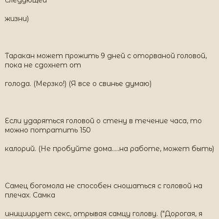
следующей
жизни)
Таракан может прожить 9 дней с оторваной головой,
пока не сдохнет от
голода. (Мерзко!) (Я все о свинье думаю)
Если ударяться головой о стену в течение часа, то
можно потратить 150
калорий. (Не пробуйте дома.....на работе, может быть)
Самец богомола не способен сношаться с головой на
плечах. Самка
инициирует секс, отрывая самцу голову. ("Дорогая, я