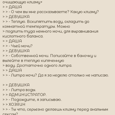
очищающую клизму+
> > ДАША
> > - О чем вы мне рассказываете? Какую клизму?
> > ДЕВУШКА
> > - Теплую. Вскипятить воду, охладить до
комнатной температуры. Можно
> подлить туда немного мочи, для выравнивания
кислотного баланса.
> > ДАША
> > - Чьей мочи?
> > ДЕВУШКА
> > - Собственной мочи. Пописайте в баночку и
вылейте в теплую кипяченную
> воду. Достаточно одного литра.
> > ДАША
> > - Литра мочи? Да я за неделю столько не написаю.
> > ДЕВУШКА
> > - Литра воды.
> > АДМИНИСТРАТОР.
> > - Подождите, я записываю.
> > ХОЗЯИН
> > - Ты что, серьезно делаешь клизму перед анальным
сексом?