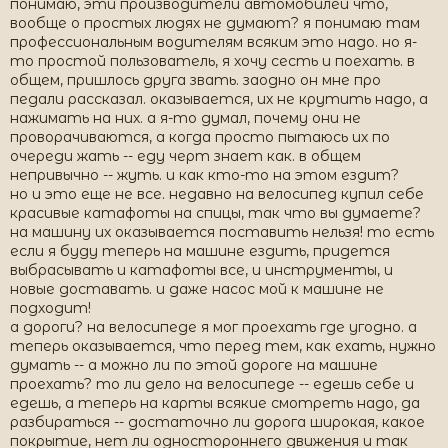
понимаю, эти производители автомобилей что,
вообще о простых людях не думают? я понимаю там
профессиональным водителям всяким это надо. но я-
то простой пользователь, я хочу сесть и поехать. в
общем, пришлось друга звать. заодно он мне про
педали рассказал. оказывается, их не крутить надо, а
нажимать на них. а я-то думал, почему они не
проворачиваются, а когда просто пытаюсь их по
очереди жать -- еду черт знает как. в общем
непривычно -- жуть. и как кто-то на этом ездит?
но и это еще не все. недавно на велосипед купил себе
красивые катафоты на спицы, так что вы думаете?
на машину их оказывается поставить нельзя! то есть
если я буду теперь на машине ездить, придется
выбрасывать и катафоты все, и инструменты, и
новые доставать. и даже насос мой к машине не
подходит!
а дороги? на велосипеде я мог проехать где угодно. а
теперь оказывается, что перед тем, как ехать, нужно
думать -- а можно ли по этой дороге на машине
проехать? то ли дело на велосипеде -- едешь себе и
едешь, а теперь на карты всякие смотреть надо, да
разбираться -- достаточно ли дорога широкая, какое
покрытие, нет ли одностороннего движения и так