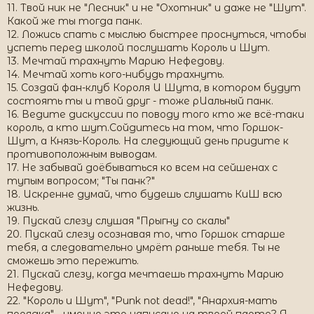
11. Твой ник не "Лесник" и не "Охотник" и даже не "Шут".
Какой же ты тогда панк.
12. Ложись спать с мыслью быстрее проснуться, чтобы
успеть перед школой послушать Король и Шут.
13. Мечтай трахнуть Марию Нефедову.
14. Мечтай хоть кого-нибудь трахнуть.
15. Создай фан-клуб Короля И Шута, в котором будут
состоять ты и твой друг - тоже рИальный панк.
16. Ведите дискуссии по поводу того кто же всё-таки
король, а кто шут.Сойдитесь на том, что Горшок-
Шут, а Князь-Король. На следующий день придите к
противоположным выводам.
17. Не забывай доёбываться ко всем на сейшенах с
тупым вопросом; "Ты панк?"
18. Искренне думай, что будешь слушать КиШ всю
жизнь.
19. Пускай слезу слушая "Прыгну со скалы"
20. Пускай слезу осознавая то, что Горшок старше
тебя, а следовательно умрёт раньше тебя. Ты не
сможешь это пережить.
21. Пускай слезу, когда мечтаешь трахнуть Марию
Нефедову.
22. "Король и Шут", "Punk not dead!", "Анархия-мать