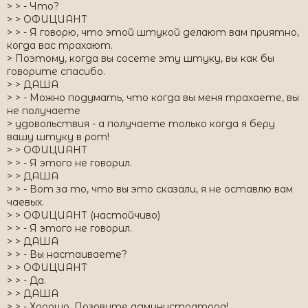
> > - Что?
> > ОФИЦИАНТ
> > - Я говорю, что этой штукой делают вам приятно,
когда вас трахают.
> Поэтому, когда вы сосете эту штуку, вы как бы
говорите спасибо.
> > ДАША
> > - Можно подумать, что когда вы меня трахаете, вы
не получаете
> удовольствия - а получаете только когда я беру
вашу штуку в рот!
> > ОФИЦИАНТ
> > - Я этого не говорил.
> > ДАША
> > - Вот за то, что вы это сказали, я не оставлю вам
чаевых.
> > ОФИЦИАНТ (настойчиво)
> > - Я этого не говорил.
> > ДАША
> > - Вы настаиваете?
> > ОФИЦИАНТ
> > - Да.
> > ДАША
> > - Хорошо. Позовите администратора!