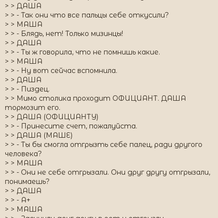
> > ДАША
> > - Так они что все пальцы себе откусили?
> > МАША
> > - Блядь, нет! Только мизинцы!
> > ДАША
> > - Ты ж говорила, что не помнишь какие.
> > МАША
> > - Ну вот сейчас вспомнила.
> > ДАША
> > - Пиздец.
> > Мимо столика проходит ОФИЦИАНТ. ДАША
тормозит его.
> > ДАША (ОФИЦИАНТУ)
> > - Принесите счет, пожалуйста.
> > ДАША (МАШЕ)
> > - Ты бы смогла отгрызть себе палец, ради другого
человека?
> > МАША
> > - Они не себе отгрызали. Они друг другу отгрызали,
понимаешь?
> > ДАША
> > - А+
> > МАША