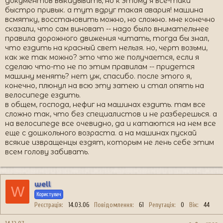
документов выкидывать, но к этому я все-таки
быстро привык. а тут вдруг такая авария! машина
всмятку, восстановить можно, но сложно. мне конечно
сказали, что сам виноват -- надо было внимательнее
правила дорожного движения читать, тогда бы знал,
что ездить на красный свет нельзя. но, черт возьми,
как же так можно? это что же получается, если я
сделаю что-то не по этим правилам -- придется
машину менять? нет уж, спасибо. после этого я,
конечно, плюнул на всю эту затею и стал опять на
велосипеде ездить.
в общем, господа, нефиг на машинах ездить. там все
сложно так, что без специалистов и не разберешься. а
на велосипеде все очевидно, да и катаются на нем все
еще с дошкольного возраста. а на машинах пускай
всякие извращенцы ездят, которым не лень себе этим
всем голову забивать.
well
W
Користувач
Реєстрація
14.03.06
Повідомлення
61
Репутація
0
Вік
44