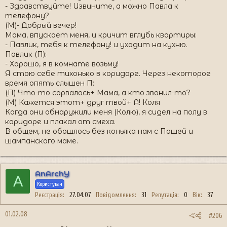
- Здравствуйте! Извините, а можно Павла к
телефону?
(М)- Добрый вечер!
Мама, впускает меня, и кричит вглубь квартиры:
- Павлик, тебя к телефону! и уходит на кухню.
Павлик (П):
- Хорошо, я в комнате возьму!
Я стою себе тихонько в коридоре. Через некоторое
время опять слышен П:
(П) Что-то сорвалось+ Мама, а кто звонил-то?
(М) Кажется этот+ друг твой+ А! Коля
Когда они обнаружили меня (Колю), я сидел на полу в
коридоре и плакал от смеха.
В общем, не обошлось без коньяка нам с Пашей и
шампанского маме.
AnArchY
A
Користувач
Реєстрація
27.04.07
Повідомлення
31
Репутація
0
Вік
37
01.02.08
#206