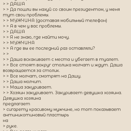
> > ДАША
> > Да пошли вы нахуй со своим президентом, у меня
тут свои проблемы.
> > МУЖЧИНА (доставая мобильный телефон)
> > А в чем у вас проблемы.
> > ДАША
> > Я не знаю, где найти мочу.
> > МУЖЧИНА
> > А где вы ее последний раз оставляли?
> >
> > Даша вскакивает с места и убегает в туалет.
> > Все стоят вокруг столика молчат и ждут. Даша
возвращается за столик.
> > Все молчат, смотрят на Дашу.
> > Даша молчит.
> > Маша закуривает.
> > Хозяин закуривает. Закуривает девушка хозяина.
Девушка хозяина
предлагает
> сигарету красивому мужчине, но тот показывает
антиникотиновый пластырь
на
> руке.