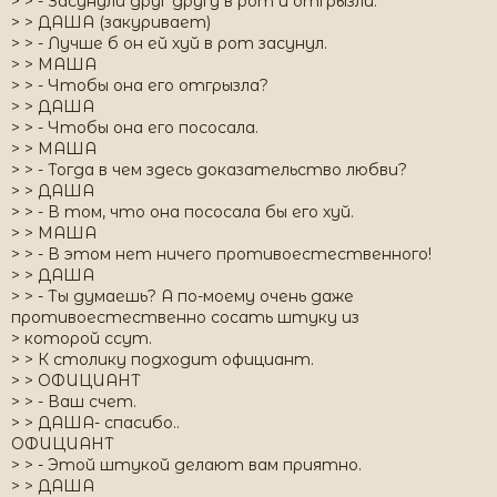
> > - Засунули друг другу в рот и отгрызли.
> > ДАША (закуривает)
> > - Лучше б он ей хуй в рот засунул.
> > МАША
> > - Чтобы она его отгрызла?
> > ДАША
> > - Чтобы она его пососала.
> > МАША
> > - Тогда в чем здесь доказательство любви?
> > ДАША
> > - В том, что она пососала бы его хуй.
> > МАША
> > - В этом нет ничего противоестественного!
> > ДАША
> > - Ты думаешь? А по-моему очень даже
противоестественно сосать штуку из
> которой ссут.
> > К столику подходит официант.
> > ОФИЦИАНТ
> > - Ваш счет.
> > ДАША- спасибо..
ОФИЦИАНТ
> > - Этой штукой делают вам приятно.
> > ДАША