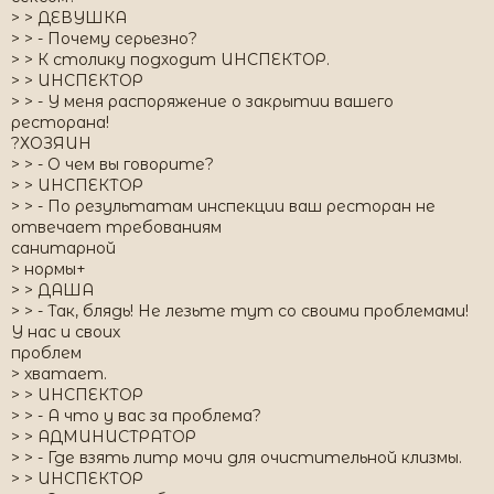
> > ДЕВУШКА
> > - Почему серьезно?
> > К столику подходит ИНСПЕКТОР.
> > ИНСПЕКТОР
> > - У меня распоряжение о закрытии вашего
ресторана!
?ХОЗЯИН
> > - О чем вы говорите?
> > ИНСПЕКТОР
> > - По результатам инспекции ваш ресторан не
отвечает требованиям
санитарной
> нормы+
> > ДАША
> > - Так, блядь! Не лезьте тут со своими проблемами!
У нас и своих
проблем
> хватает.
> > ИНСПЕКТОР
> > - А что у вас за проблема?
> > АДМИНИСТРАТОР
> > - Где взять литр мочи для очистительной клизмы.
> > ИНСПЕКТОР