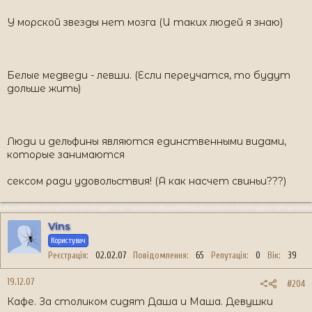
У морской звезды нет мозга (И таких людей я знаю)
Белые медведи - левши. (Если переучатся, то будут
дольше жить)
Люди и дельфины являются единственными видами,
которые занимаются
сексом ради удовольствия! (А как насчет свиньи???)
Vins
Користувач
Реєстрація
02.02.07
Повідомлення
65
Репутація
0
Вік
39
19.12.07
#204
Кафе. За столиком сидят Даша и Маша. Девушки