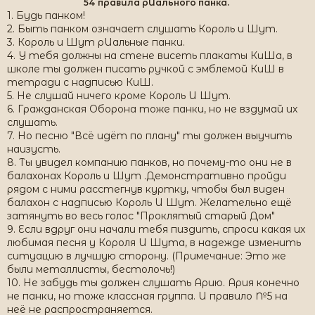
54 правила рИального панка.
1. Будь панком!
2. Быть панком означает слушать Король и Шут.
3. Король и Шут рИальные панки.
4. У тебя должны на стене висеть плакаты КиШа, в
школе ты должен писать ручкой с эмблемой КиШ в
тетради с надписью КиШ.
5. Не слушай ничего кроме Король И Шут.
6. Гражданская Оборона тоже панки, но не вздумай их
слушать.
7. Но песню "Всё идёт по плану" ты должен выучить
наизусть.
8. Ты увидел компанию панков, но почему-то они не в
балахонах Король и Шут .Демонстративно пройди
рядом с ними расстегнув куртку, чтобы был виден
балахон с надписью Король И Шут. Желательно ещё
затянуть во весь голос "Проклятый старый Дом"
9. Если вдруг они начали тебя пиздить, спроси какая их
любимая песня у Короля И Шута, в надежде изменить
ситуацию в лучшую сторону. (Примечание: Это же
были металлисты, бестолочь!)
10. Не забудь ты должен слушать Арию. Ария конечно
не панки, но тоже классная группа. И правило №5 на
неё не распространяется.