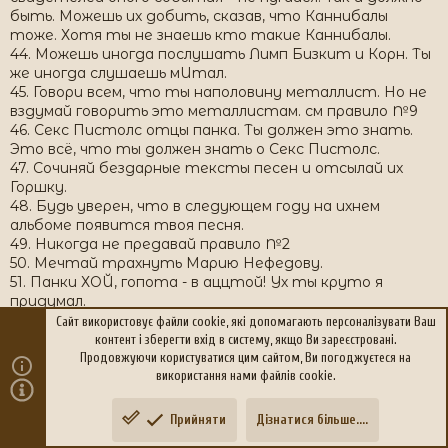
быть. Можешь их добить, сказав, что Каннибалы
тоже. Хотя ты не знаешь кто такие Каннибалы.
44. Можешь иногда послушать Лимп Бизкит и Корн. Ты
же иногда слушаешь мИтал.
45. Говори всем, что ты наполовину металлист. Но не
вздумай говорить это металлистам. см правило №9
46. Секс Пистолс отцы панка. Ты должен это знать.
Это всё, что ты должен знать о Секс Пистолс.
47. Сочиняй бездарные тексты песен и отсылай их
Горшку.
48. Будь уверен, что в следующем году на ихнем
альбоме появится твоя песня.
49. Никогда не предавай правило №2
50. Мечтай трахнуть Марию Нефедову.
51. Панки ХОЙ, гопота - в аццтой! Ух ты круто я
придумал.
52. Наслушавшись Короля и Шута ты почувствовал
Сайт використовує файли cookie, які допомагають персоналізувати Ваш
себя вурдалаком и тебе захотелось со своими
контент і зберегти вхід в систему, якщо Ви зареєстровані.
друзьями-рИальными панками провести ночь на
Продовжуючи користуватися цим сайтом, Ви погоджуєтеся на
кладбище. Сделай это.
використання нами файлів cookie.
53. Не расстраивайся, если зависающие там
сатанисты принесут вас в жертву, все равно вы не
Прийняти
Дізнатися більше....
Зверху
Знизу
станете ощутимой потерей для общества.