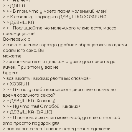
> > - А в чем?
> > ДАША
> > - В том, что у моего парня маленький член!
> > К столику подходит ДЕВУШКА ХОЗЯИНА.
> > ДЕВУШКА
> > - Послушайте, но маленького члена есть масса
преимуществ!
Во-первых: с
> таким членом гораздо удобнее обращаться во время
орального секс. Вы
можете
> заглатывать его целиком и даже доставать до
яичек. При этом у вас не
будет
> возникать никаких рвотных спазмов+
> > ХОЗЯИН
> > - А что, у тебя возникают рвотные спазмы во
время орального секса?
> > ДЕВУШКА (Хозяину)
> > - Ну что ты! С тобой никаких+
> > ДЕВУШКА (ДАШЕ)
> > - И потом, если член маленький, да еще и тонкий
это просто подарок для
> анального секса. Главное перед этим сделать