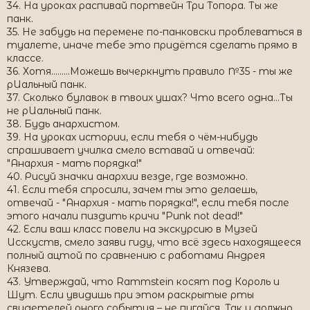
34. На уроках распивай портвейн Три Топора. Ты же
панк.
35. Не забудь на перемене по-панковски проблеваться в
туалете, иначе тебе это придётся сделать прямо в
классе.
36. Хотя.........Можешь вычеркнуть правило №35 - ты же
рИальный панк.
37. Сколько булавок в твоих ушах? Что всего одна...Ты
не рИальный панк.
38. Будь анархистом.
39. На уроках истории, если тебя о чём-нибудь
спрашивает училка смело вставай и отвечай:
"Анархия - мать порядка!"
40. Рисуй значки анархии везде, где возможно.
41. Если тебя спросили, зачем ты это делаешь,
отвечай - "Анархия - мать порядка!", если тебя после
этого начали пиздить кричи "Punk not dead!"
42. Если ваш класс повели на экскурсию в Музей
Исскуств, смело заяви гиду, что всё здесь находящееся
полный ацтой по сравнению с работами Андрея
Князева.
43. Утверждай, что Rammstein косят под Король и
Шут. Если увидишь при этом раскрытые рты
свидетелей оного события – не пугайся. Так и должно