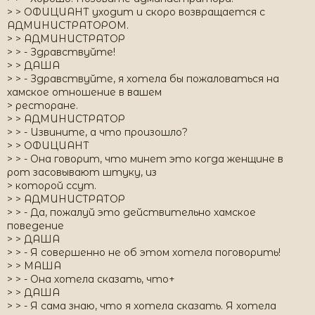
> > ОФИЦИАНТ уходит и скоро возвращается с
АДМИНИСТРАТОРОМ.
> > АДМИНИСТРАТОР
> > - Здравствуйте!
> > ДАША
> > - Здравствуйте, я хотела бы пожаловаться на
хамское отношение в вашем
> ресторане.
> > АДМИНИСТРАТОР
> > - Извините, а что произошло?
> > ОФИЦИАНТ
> > - Она говорит, что минет это когда женщине в
рот засовывают штуку, из
> которой ссут.
> > АДМИНИСТРАТОР
> > - Да, пожалуй это действительно хамское
поведение
> > ДАША
> > - Я совершенно не об этом хотела поговорить!
> > МАША
> > - Она хотела сказать, что+
> > ДАША
> > - Я сама знаю, что я хотела сказать. Я хотела