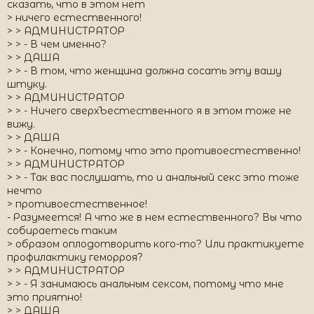
сказать, что в этом нет
> ничего естественного!
> > АДМИНИСТРАТОР
> > - В чем именно?
> > ДАША
> > - В том, что женщина должна сосать эту вашу
штуку.
> > АДМИНИСТРАТОР
> > - Ничего сверхЪестественного я в этом тоже не
вижу.
> > ДАША
> > - Конечно, потому что это противоестественно!
> > АДМИНИСТРАТОР
> > - Так вас послушать, то и анальный секс это тоже
нечто
> противоестественное!
- Разумеется! А что же в нем естественного? Вы что
собираетесь таким
> образом оплодотворить кого-то? Или практикуете
профилактику геморроя?
> > АДМИНИСТРАТОР
> > - Я занимаюсь анальным сексом, потому что мне
это приятно!
> > ДАША