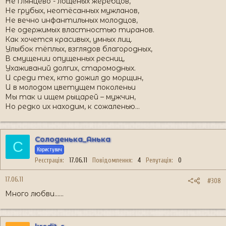
Не глянцево - лощёных жеребцов,
Не грубых, неотёсанных мужланов,
Не вечно инфантильных молодцов,
Не одержимых властностью тиранов.
Как хочется красивых, умных лиц.
Улыбок тёплых, взглядов благородных,
В смущении опущенных ресниц,
Ухаживаний долгих, старомодных.
И среди тех, кто дожил до морщин,
И в молодом цветущем поколеньи
Мы так и ищем рыцарей – мужчин,
Но редко их находим, к сожаленью...
Солоденька_Анька
С
Користувач
Реєстрація
17.06.11
Повідомлення
4
Репутація
0
17.06.11
#308
Много любви......