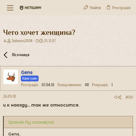
Увійти
Реєстрація
Чего хочет женщина?
А
Д
Tuthmos2008
25.11.07
в
а
т
т
Пісочниця
о
а
р
с
т
т
Gens
е
в
м
Користувач
о
и
р
Реєстрація
07.04.10
Повідомлення
141
Репутація
1
е
н
26.09.10
#301
н
и к наезду... так же относится.
я
Spanish Fly сказав(ла):
Gens
,