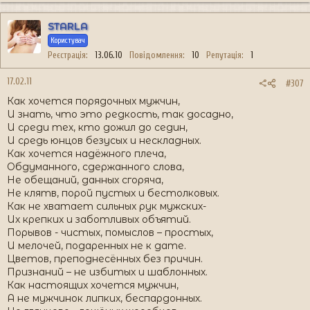
STARLA
Користувач
Реєстрація
13.06.10
Повідомлення
10
Репутація
1
17.02.11
#307
Как хочется порядочных мужчин,
И знать, что это редкость, так досадно,
И среди тех, кто дожил до седин,
И средь юнцов безусых и нескладных.
Как хочется надёжного плеча,
Обдуманного, сдержанного слова,
Не обещаний, данных сгоряча,
Не клятв, порой пустых и бестолковых.
Как не хватает сильных рук мужских-
Их крепких и заботливых объятий.
Порывов - чистых, помыслов – простых,
И мелочей, подаренных не к дате.
Цветов, преподнесённых без причин.
Признаний – не избитых и шаблонных.
Как настоящих хочется мужчин,
А не мужчинок липких, беспардонных.