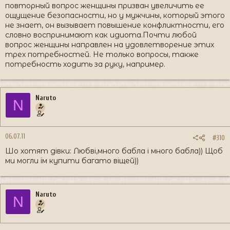
повторный вопрос женщины призван увеличить ее
ощущение безопасности, но у мужчины, который этого
не знает, он вызывает повышение конфликтности, его
словно воспринимают как идиота.Почти любой
вопрос женщины направлен на удовлетворение этих
трех потребностей. Не только вопросы, также
потребность ходить за руку, например.
Naruto
N
06.07.11
#310
Шо хотят дівки: Любві,много бабла і много бабла)) Щоб
ми могли їм купити багато віщей))
Naruto
N