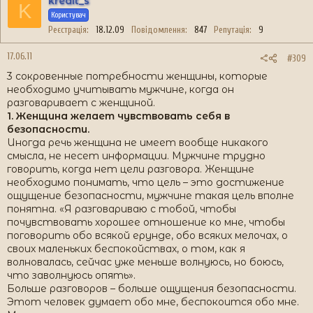
kredit_s
K
Користувач
Реєстрація
18.12.09
Повідомлення
847
Репутація
9
17.06.11
#309
3 сокровенные потребности женщины, которые
необходимо учитывать мужчине, когда он
разговаривает с женщиной.
1. Женщина желает чувствовать себя в
безопасности.
Иногда речь женщина не имеет вообще никакого
смысла, не несет информации. Мужчине трудно
говорить, когда нет цели разговора. Женщине
необходимо понимать, что цель – это достижение
ощущение безопасности, мужчине такая цель вполне
понятна. «Я разговариваю с тобой, чтобы
почувствовать хорошее отношение ко мне, чтобы
поговорить обо всякой ерунде, обо всяких мелочах, о
своих маленьких беспокойствах, о том, как я
волновалась, сейчас уже меньше волнуюсь, но боюсь,
что заволнуюсь опять».
Больше разговоров – больше ощущения безопасности.
Этот человек думает обо мне, беспокоится обо мне.