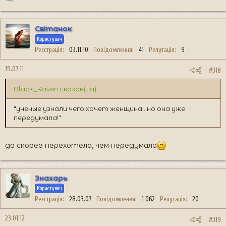
Світанок
Користувач
Реєстрація
03.11.10
Повідомлення
41
Репутація
9
19.07.11
#318
Black_Raven сказав(ла):
"ученые узнали чего хочет женщина...но она уже
передумала!"
да скорее перехотела, чем передумала
Знахарь
Користувач
Реєстрація
28.03.07
Повідомлення
1 062
Репутація
20
23.01.12
#319