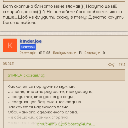
Вот скотина блін хто мене зламав((( Наруто це мій
старий профіль((( :'( Не читайте його сообщенія які він
пише....Щоб не флудити скажу в тему: Дівчата хочуть
багато любові....
k1nder.joe
K
Користувач
Реєстрація
01.11.08
Повідомлення
13
Репутація
0
08.07.11
#314
STARLA сказав(ла):
Как хочется порядочных мужчин,
И знать, что это редкость, так досадно,
И среди тех, кто дожил до седин,
И средь юнцов безусых и нескладных.
Как хочется надёжного плеча,
Обдуманного, сдержанного слова,
Не обещаний, данных сгоряча,
Не клятв, порой пустых и бестолковых.
Натисніть, щоб розгорнути...
Как не хватает сильных рук мужских-