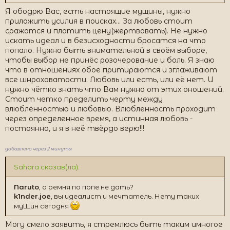
Их крепких и заботливых объятий.
Я ободрю Вас, есть настоящие мущины, нужно
Порывов - чистых, помыслов – простых,
приложить усилия в поисках... За любовь стоит
И мелочей, подаренных не к дате.
сражатся и платить цену(жертвовать). Не нужно
Цветов, преподнесённых без причин.
искать идеал и в безисходности бросатся на что
Признаний – не избитых и шаблонных.
попало. Нужно быть внимательной в своём выборе,
Как настоящих хочется мужчин,
чтобы выбор не принёс розочерование и боль. Я знаю
А не мужчинок липких, беспардонных.
что в отношениях обое притираются и зглаживают
Не глянцево - лощёных жеребцов,
все шнроховатости. Любовь или есть, или её нет. И
Не грубых, неотёсанных мужланов,
нужно чётко знать что Вам нужно от этих оношений.
Не вечно инфантильных молодцов,
Стоит четко пределить черту между
Не одержимых властностью тиранов.
влюблённостью и любовью. Влюбленность проходит
Как хочется красивых, умных лиц.
через определенное время, а истинная любовь -
Улыбок тёплых, взглядов благородных,
постоянна, и я в неё твёрдо верю!!!
В смущении опущенных ресниц,
Ухаживаний долгих, старомодных.
И среди тех, кто дожил до морщин,
добавлено через 2 минуты
И в молодом цветущем поколеньи
Мы так и ищем рыцарей – мужчин,
Sahara сказав(ла):
Но редко их находим, к сожаленью...
Naruto
, а ремня по попе не дать?
k1nder.joe
, вы идеалист и мечтатель. Нету таких
муЩин сегодня
Могу смело заявить, я стремлюсь быть таким имногое