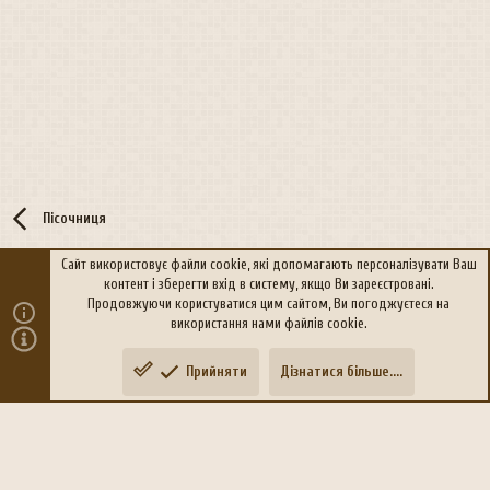
Пісочниця
Сайт використовує файли cookie, які допомагають персоналізувати Ваш
контент і зберегти вхід в систему, якщо Ви зареєстровані.
R
Політика конфіденційності
Дoпoмoга
Продовжуючи користуватися цим сайтом, Ви погоджуєтеся на
S
використання нами файлів cookie.
S
®
Community platform by XenForo
© 2010-2026 XenForo Ltd.
Прийняти
Дізнатися більше....
Переклад:
xen-foro.com.ua
Зверху
Знизу