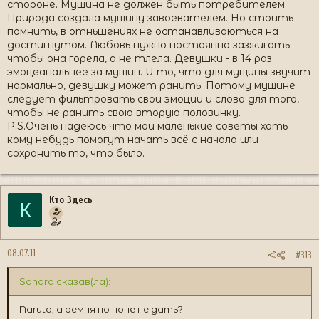
стороне. Мущина не должен быть потребителем.
Природа создала мущину завоевателем. Но стоить
помнить, в отньшениях не останавливаються на
достигнутом. Любовь нужно постоянно зазжигать
чтобы она горела, а не тлела. Девушки - в 14 раз
эмоцеанальнее за мущин. И то, что для мущины звучит
нормально, девушку может ранить. Потому мущине
следует фильтровать свои эмоции и слова для того,
чтобы не ранить свою вторую половинку.
P.S.Очень надеюсь что мои маленькие советы хоть
кому небудь помогут начать всё с начала или
сохранить то, что было.
Кто Здесь
К
08.07.11
#313
Sahara сказав(ла):
Naruto, а ремня по попе не дать?