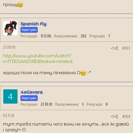
прошу
Spanish Fly
Користувач
Реєстрація
11.11.06
Повідомлення
202
Репутація
7
27.09.10
#303
http://www.youtube.com/watch?
v=M3lSaVaDXfE&feature=related
хороша пісня на тему пігмаліона O
:-*
4eGevara
4
Користувач
Реєстрація
27.10.10
Повідомлення
3
Репутація
0
03.11.10
#304
тут треба питати чого вони не хочуть....всё їм давай
і сразу!=-O