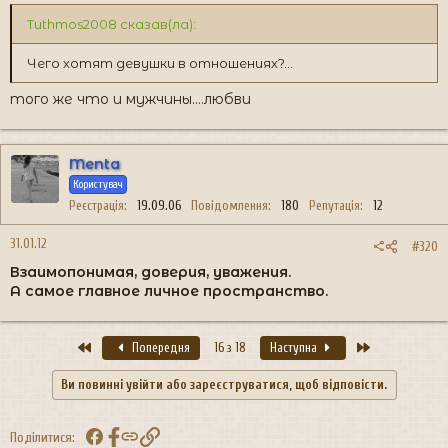
Tuthmos2008 сказав(ла):
Чего хотят девушки в отношениях?...
того же что и мужчины....любви
Menta
Користувач
Реєстрація
19.09.06
Повідомлення
180
Репутація
12
31.01.12
#320
Взаимопонимая, доверия, уважения.
А самое главное личное пространство.
Перший
Останній
Попередня
16 з 18
Наступна
Ви повинні увійти або зареєструватися, щоб відповісти.
Facebook
Посилання
Поділитися: