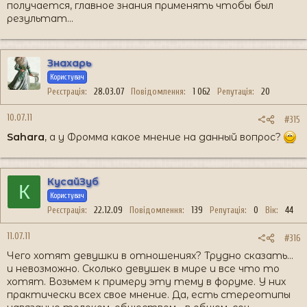
получается, главное знания применять чтобы был
результат...
Знахарь
Користувач
Реєстрація
28.03.07
Повідомлення
1 062
Репутація
20
10.07.11
#315
Sahara
, а у Фромма какое мнение на данный вопрос?
КусайЗуб
К
Користувач
Реєстрація
22.12.09
Повідомлення
139
Репутація
0
Вік
44
11.07.11
#316
Чего хотят девушки в отношениях? Трудно сказать...
и невозможно. Сколько девушек в мире и все что то
хотят. Возьмем к примеру эту тему в форуме. У них
практически всех свое мнение. Да, есть стереотипы