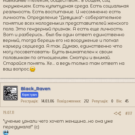
навязаные телеком, обществом... в общем, соц
окружением. Есть культурная среда. Есть социальная
реальность. Есть воспитание. И несомненно есть
личность. Определение "Девушка"- соберательное
понятие всех молоденьких представителей женского
пола. Это гендерный признак. А есть еще личность.
Вот и разберись... был бы один ответ единственно
верный, тогда берешь его на вооружение и погнал
карьеру серцееда. А так. Думаю, единственно что
могу посоветовать- Буть внимателен к своим
половинкам по отношениям. Смотри и внимай.
Старайся понять. Хе... а ведь только там ответ на
ваш вопрос.
Black_Raven
Користувач
Реєстрація
14.03.06
Повідомлення
212
Репутація
0
Вік
45
19.07.11
#317
"ученые узнали чего хочет женщина...но она уже
передумала!" (с)