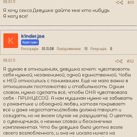
08.07.11
#311
Я хочу секса.Девушке дайте мне кто нибудь.
Я могу все!
k1nder.joe
K
Користувач
Реєстрація
01.11.08
Повідомлення
13
Репутація
0
08.07.11
#312
Я думаю в отношениях, девушка хочет: чувствовоть
себя нужной; незаменимой; одной единственной. Чобы
к НЕЙ относились с пониманием. Ещё не мало важно в
отношениях постоянство и стабильность. Одним
словом, нужно сделать всё, чтобы ОНА чувствовала
себя - ПРИНЦЕСОЙ. А нам мущинам нужно не забывать
о романтике и обоюдной любви, котоая покрывает
всё и даже недостатки(любовь должна творит и
созидать, но не вкоем случае не разрушать). О цветах,
о сувенирчиках, о нежных словах и бесконечных
комплементах. Что бы девушке было уютно возле
своего возлюбленного, и она не искала ничего на