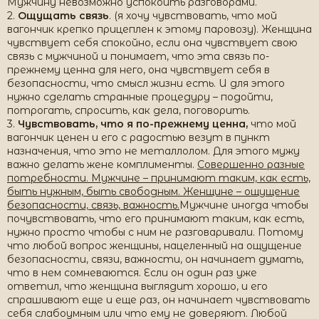
Мужчину невозможно успокоить разговорами.
2.
Ощущать связь
. (я хочу чувствовать, что мой
вагончик крепко прицеплен к этому паровозу). Женщина
чувствует себя спокойно, если она чувствует свою
связь с мужчиной и понимает, что эта связь по-
прежнему ценна для него, она чувствует себя в
безопасности, что смысл жизни есть. И для этого
нужно сделать странные процедуру – подойти,
потрогать, спросить, как дела, поговорить.
3.
Чувствовать, что я по-прежнему ценна,
что мой
вагончик ценен и его с радостью везут в пункт
назначения, что это не металлолом. Для этого мужу
важно делать жене комплименты.
Совершенно разные
потребности. Мужчине – принимают таким, как есть,
быть нужным, быть свободным. Женщине – ощущение
безопасности, связь, важность.
Мужчине иногда чтобы
почувствовать, что его принимают таким, как есть,
нужно просто чтобы с ним не разговаривали. Потому
что любой вопрос женщины, нацеленный на ощущение
безопасности, связи, важности, он начинает думать,
что в нем сомневаются. Если он один раз уже
ответил, что женщина выглядит хорошо, и его
спрашивают еще и еще раз, он начинает чувствовать
себя слабоумным или что ему не доверяют. Любой