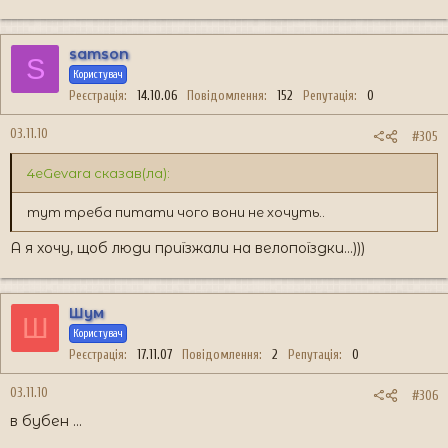
samson
S
Користувач
Реєстрація
14.10.06
Повідомлення
152
Репутація
0
03.11.10
#305
4eGevara сказав(ла):
тут треба питати чого вони не хочуть..
А я хочу, щоб люди приїзжали на велопоїздки...)))
Шум
Ш
Користувач
Реєстрація
17.11.07
Повідомлення
2
Репутація
0
03.11.10
#306
в бубен ...