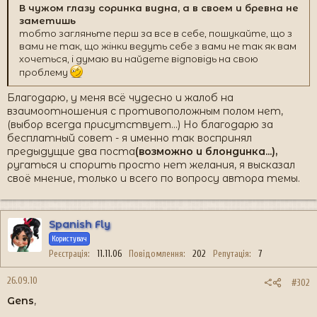
В чужом глазу соринка видна, а в своем и бревна не
заметишь
тобто загляньте перш за все в себе, пошукайте, що з
вами не так, що жінки ведуть себе з вами не так як вам
хочеться, і думаю ви найдете відповідь на свою
проблему
Благодарю, у меня всё чудесно и жалоб на
взаимоотношения с противоположным полом нет,
(выбор всегда присутствует...) Но благодарю за
бесплатный совет - я именно так воспринял
предыдущие два поста
(возможно и блондинка...),
ругаться и спорить просто нет желания, я высказал
своё мнение, только и всего по вопросу автора темы.
Spanish Fly
Користувач
Реєстрація
11.11.06
Повідомлення
202
Репутація
7
26.09.10
#302
Gens
,