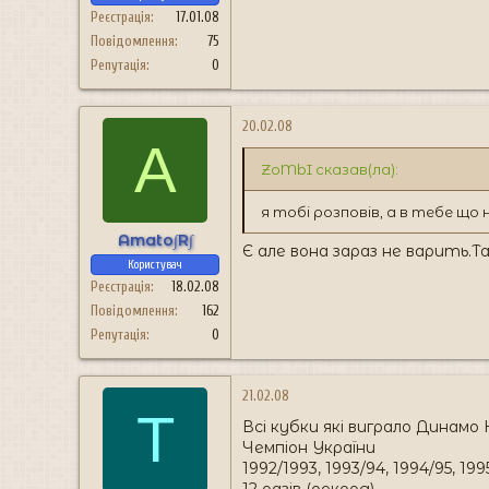
Реєстрація
17.01.08
Повідомлення
75
Репутація
0
20.02.08
A
ZoMbI сказав(ла):
я тобі розповів, а в тебе що 
Amato∫R∫
Є але вона зараз не варить.Та
Користувач
Реєстрація
18.02.08
Повідомлення
162
Репутація
0
21.02.08
T
Всі кубки які виграло Динамо 
Чемпіон України
1992/1993, 1993/94, 1994/95, 1
12 разів (рекорд)