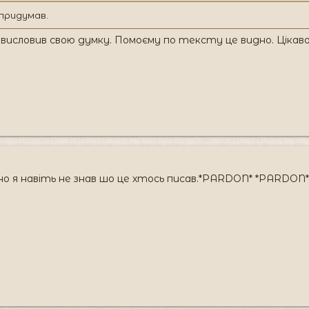
 придумав.
а висловив свою думку. Помоєму по тексту це видно. Цікав
есно я навіть не знав шо це хтось писав.*PARDON* *PARDO