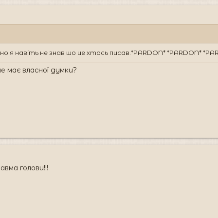
есно я навіть не знав шо це хтось писав.*PARDON* *PARDON* *P
не має власної думки?
ма голови!!!