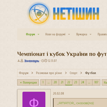
Форум
Нове на форумі
Ярмарка
Правил
Чемпіонат і кубок України по фу
А
Д
Знахарь
12.11.07
в
а
т
т
Форум
Розмови про різне
Спорт
Футбол
о
а
р
с
т
т
1
...
20
21
22
23
24
...
107
Попередня
На
е
в
м
о
20.02.08
и
р
Ф
е
_AMATOR_ сказав(ла):
н