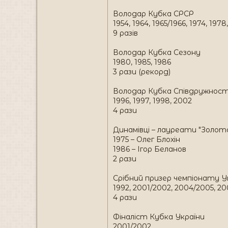
Володар Кубка СРСР
1954, 1964, 1965/1966, 1974, 197
9 разів
Володар Кубка Сезону
1980, 1985, 1986
3 рази (рекорд)
Володар Кубка Співдружнос
1996, 1997, 1998, 2002
4 рази
Динамівці – лауреати "Золото
1975 – Олег Блохін
1986 – Ігор Беланов
2 рази
Срібний призер чемпіонату У
1992, 2001/2002, 2004/2005, 2
4 рази
Фіналіст Кубка України
2001/2002