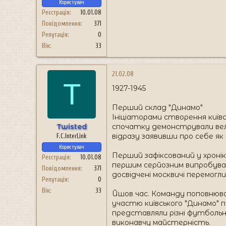
Користувач
Реєстрація
10.01.08
Повідомлення
371
Репутація
0
Вік
33
21.02.08
T
1927-1945
Перший склад "Динамо"
Ініціаторами створення київс
Twisted
спочатку демонстрували вель
відразу заявивши про себе як
F.C.InterLink
Користувач
Перший зафіксований у хроніка
Реєстрація
10.01.08
першим серйозним випробуван
Повідомлення
371
досвідчені москвичі перемогли 
Репутація
0
Вік
33
Йшов час. Команду поповнювали
участю київського "Динамо" п
представляли різні футбольн
виконавчу майстерність.