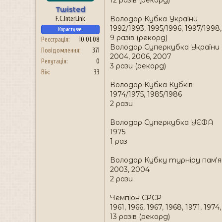
Twisted
Володар Кубка України
F.C.InterLink
1992/1993, 1995/1996, 1997/199
Користувач
9 разів (рекорд)
Реєстрація
10.01.08
Володар Суперкубка України
Повідомлення
371
2004, 2006, 2007
Репутація
0
3 рази (рекорд)
Вік
33
Володар Кубка Кубків
1974/1975, 1985/1986
2 рази
Володар Суперкубка УЄФА
1975
1 раз
Володар Кубку турніру пам'ят
2003, 2004
2 рази
Чемпіон СРСР
1961, 1966, 1967, 1968, 1971, 1974
13 разів (рекорд)