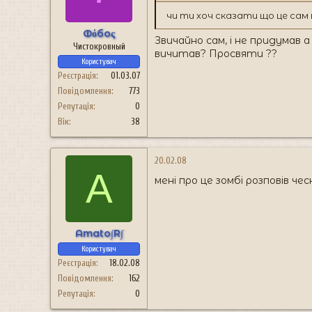
н
я
чи ти хоч сказати що це сам
Фόбоς
Звичайно сам, і не придумав 
Чистокровный
вичитав? Просвяти ??
Користувач
Реєстрація
01.03.07
Повідомлення
773
Репутація
0
Вік
38
20.02.08
A
мені про це зомбі розповів ч
Amato∫R∫
Користувач
Реєстрація
18.02.08
Повідомлення
162
Репутація
0