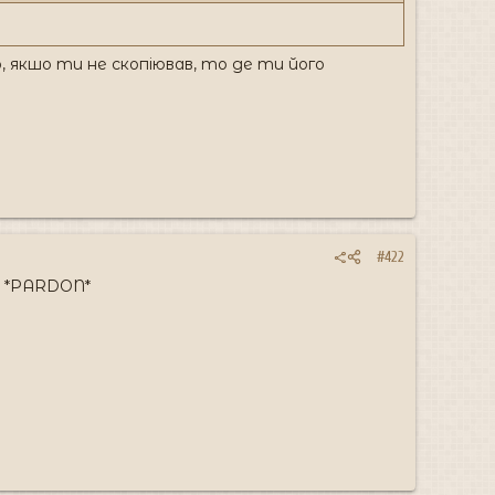
о, якшо ти не скопіював, то де ти його
#422
N* *PARDON*