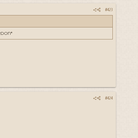
#423
ARDON*
#424