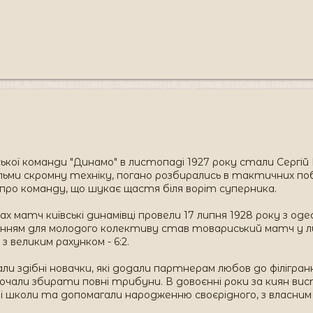
ької команди "Динамо" в листопаді 1927 року стали Сергі
ми скромну техніку, погано розбирались в тактичних побу
 про команду, що шукає щастя біля воріт суперника.
х матч київські динамівці провели 17 липня 1928 року з одес
ням для молодого колективу став товариський матч у лип
з великим рахунком - 6:2.
 здібні новачки, які додали партнерам любов до філігранно
очали збирати повні трибуни. В довоєнні роки за киян вис
і школи та допомагали народженню своєрідного, з власни