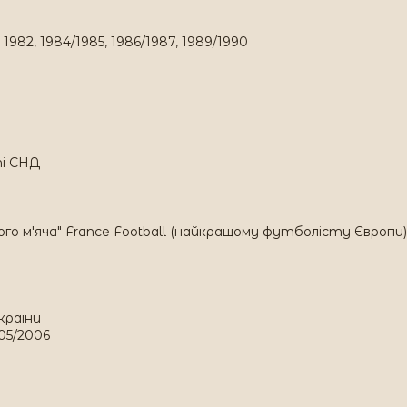
8, 1982, 1984/1985, 1986/1987, 1989/1990
ті СНД
го м'яча" France Football (найкращому футболісту Європи)
країни
005/2006