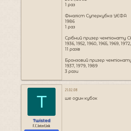
1 раз
Фіналіст Суперкубка УЄФА
1986
1 раз
Срібний призер чемпіонату 
1936, 1952, 1960, 1965, 1969, 1972
11 разів
Бронзовий призер чемпіонат
1937, 1979, 1989
3 рази
21.02.08
T
ше один кубок
Twisted
F.C.InterLink