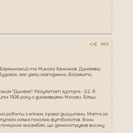
#428
й Барминський та Микола Ханников. Динамівці
довах, але діяли злагоджено, бойовито,
ьким "Динамо". Результат зустрічі - 2:2. А
ні 1928 року з динамівцями Москви. Більш
ї роботи з м'ячем, ігрової дисципліни. Матчі за
тупало кілька поколінь футболістів. Вони
м почерком ансамблю, що демонстрував високу