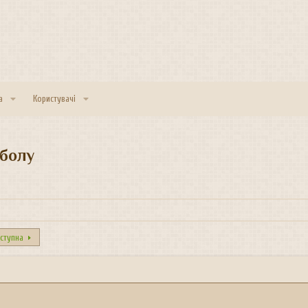
а
Користувачі
тболу
ступна