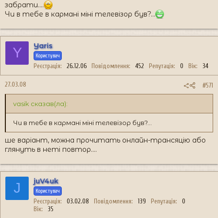
забрати....
Чи в тебе в кармані міні телевізор був?...
Yaris
Y
Користувач
Реєстрація
26.12.06
Повідомлення
452
Репутація
0
Вік
34
27.03.08
#571
vasik сказав(ла):
Чи в тебе в кармані міні телевізор був?...
ше варіант, можна прочитать онлайн-трансяцію або
глянуть в неті повтор....
juV4uk
J
Користувач
Реєстрація
03.02.08
Повідомлення
139
Репутація
0
Вік
35