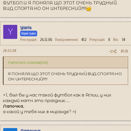
ФУТБОЛ.И Я ПОНЯЛА ЩО ЭТОТ ОЧЕНЬ ТРУДНЫЙ
ВИД СПОРТА.НО ОН ИНТЕРЕСНИЙ!!!!!
Yaris
Y
Користувач
Реєстрація
26.12.06
Повідомлення
452
Репутація
0
Вік
34
28.03.08
#578
Лапочка сказав(ла):
Я ПОНЯЛА ЩО ЭТОТ ОЧЕНЬ ТРУДНЫЙ ВИД СПОРТА.НО
ОН ИНТЕРЕСНИЙ!!!!!
+1, был бы у нас такой футбол как в Аглии, у них
каждый матч это праздник.....
Лапочка
,
а какой у тебя ник в миранде? =)
Лапочка