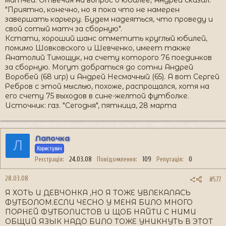
"Приятно, конечно, но я пока что не намерен
завершать карьеру. Будем надеяться, что проведу и
свой сотый матч за сборную".
Кстати, хороший шанс отметить круглый юбилей,
помимо Шовковского и Шевченко, имеет также
Анатолий Тимощук, на счету которого 76 поединков
за сборную. Могут добраться до сотни Андрей
Воробей (68 игр) и Андрей Несмачный (65). А вот Сергей
Ребров с этой мыслью, похоже, распрощался, хотя на
его счету 75 выходов в сине-желтой футболке.
Источник: газ. "Сегодня", пятница, 28 марта
Лапочка
Л
Користувач
Реєстрація
24.03.08
Повідомлення
109
Репутація
0
28.03.08
#577
Я ХОТЬ И ДЕВЧОНКА ,НО Я ТОЖЕ УВЛЕКАЛАСЬ
ФУТБОЛОМ.ЕСЛИ ЧЕСНО У МЕНЯ БИЛО МНОГО
ПОРНЕЙ ФУТБОЛИСТОВ И ЩОБ НАЙТИ С НИМИ
ОБЩИЙ ЯЗЫК НАДО БИЛО ТОЖЕ УНИКНУТЬ В ЭТОТ