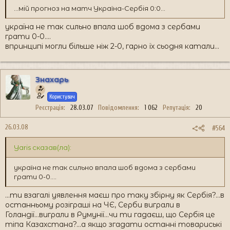
...мій прогноз на матч Україна-Сербія 0:0...
україна не так сильно впала шоб вдома з сербами
грати 0-0....
впринципі могли більше ніж 2-0, гарно їх сьодня катали...
Знахарь
Користувач
Реєстрація
28.03.07
Повідомлення
1 062
Репутація
20
26.03.08
#564
Yaris сказав(ла):
україна не так сильно впала шоб вдома з сербами
грати 0-0....
...ти взагалі уявлення маєш про таку збірну як Сербія?...в
останньому розіграші на ЧЄ, Серби виграли в
Голандії...виграли в Румунії...чи ти гадаєш, що Сербія це
тіпа Казахстана?...а якщо згадати останні товариські