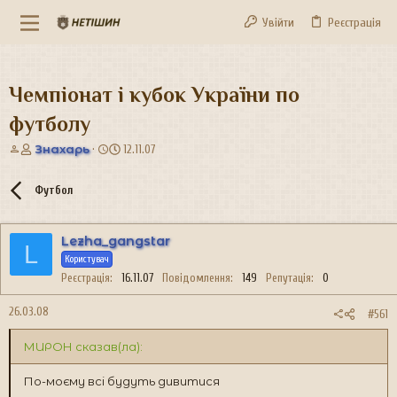
Увійти
Реєстрація
Чемпіонат і кубок України по
футболу
А
Д
Знахарь
12.11.07
в
а
т
т
Футбол
о
а
р
с
т
т
Lezha_gangstar
е
в
L
м
о
Користувач
и
р
Реєстрація
16.11.07
Повідомлення
149
Репутація
0
е
н
26.03.08
#561
н
я
МИРОН сказав(ла):
По-моєму всі будуть дивитися