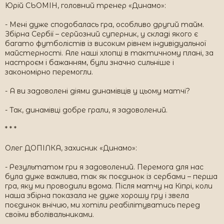
Юрій СЬОМІН, головний тренер «Динамо»:
- Мені дуже сподобалась гра, особливо другий тайм.
Збірна Сербії – серйозний суперник, у складі якого є
багато футболістів із високим рівнем індивідуальної
майстерності. Але наші хлопці в тактичному плані, за
настроєм і бажанням, були значно сильніше і
закономірно перемогли.
- А ви задоволені діями динамівців у цьому матчі?
- Так, динамівці добре грали, я задоволений.
* * *
Олег ДОПІЛКА, захисник «Динамо»:
- Результатом гри я задоволений. Перемога для нас
була дуже важлива, так як поєдинок із сербами – перша
гра, яку ми проводили вдома. Після матчу на Кіпрі, коли
наша збірна показала не дуже хорошу гру і звела
поєдинок внічию, ми хотіли реабілітуватись перед
своїми вболівальниками.