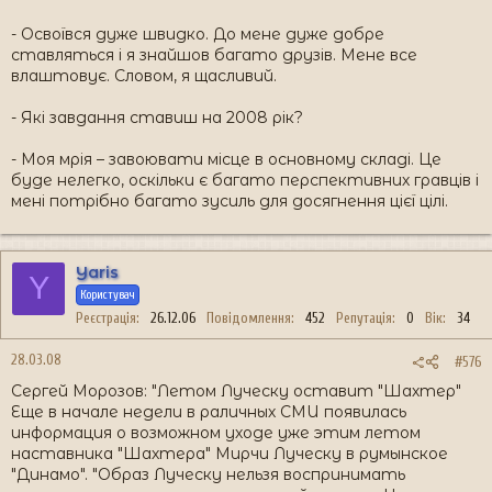
- Освоївся дуже швидко. До мене дуже добре
ставляться і я знайшов багато друзів. Мене все
влаштовує. Словом, я щасливий.
- Які завдання ставиш на 2008 рік?
- Моя мрія – завоювати місце в основному складі. Це
буде нелегко, оскільки є багато перспективних гравців і
мені потрібно багато зусиль для досягнення цієї цілі.
Yaris
Y
Користувач
Реєстрація
26.12.06
Повідомлення
452
Репутація
0
Вік
34
28.03.08
#576
Сергей Морозов: "Летом Луческу оставит "Шахтер"
Еще в начале недели в раличных СМИ появилась
информация о возможном уходе уже этим летом
наставника "Шахтера" Мирчи Луческу в румынское
"Динамо". "Образ Луческу нельзя воспринимать