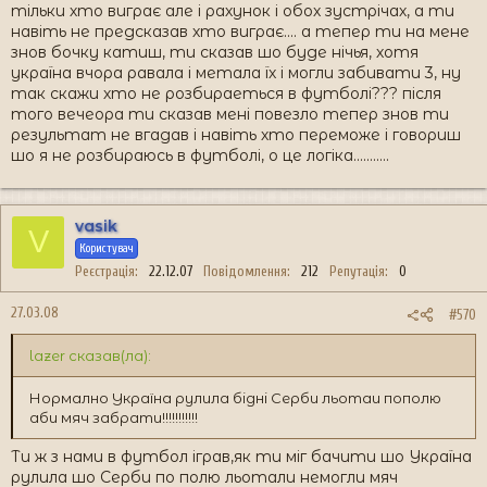
тільки хто виграє але і рахунок і обох зустрічах, а ти
навіть не предсказав хто виграє.... а тепер ти на мене
знов бочку катиш, ти сказав шо буде нічья, хотя
україна вчора равала і метала їх і могли забивати 3, ну
так скажи хто не розбираеться в футболі??? після
того вечеора ти сказав мені повезло тепер знов ти
результат не вгадав і навіть хто переможе і говориш
шо я не розбираюсь в футболі, о це логіка...........
vasik
V
Користувач
Реєстрація
22.12.07
Повідомлення
212
Репутація
0
27.03.08
#570
lazer сказав(ла):
Нормално Україна рулила бідні Серби льотаи пополю
аби мяч забрати!!!!!!!!!!!
Ти ж з нами в футбол іграв,як ти міг бачити шо Україна
рулила шо Серби по полю льотали немогли мяч