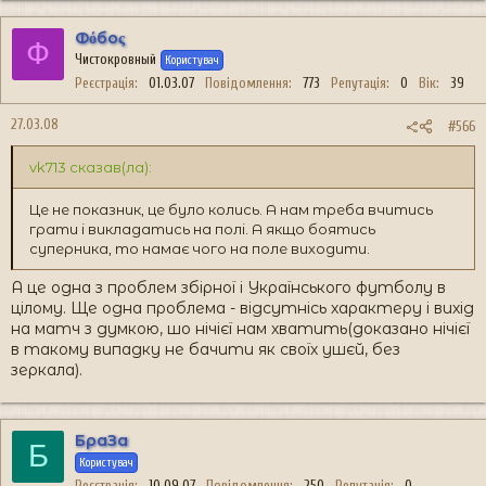
Фόбоς
Ф
Чистокровный
Користувач
Реєстрація
01.03.07
Повідомлення
773
Репутація
0
Вік
39
27.03.08
#566
vk713 сказав(ла):
Це не показник, це було колись. А нам треба вчитись
грати і викладатись на полі. А якщо боятись
суперника, то намає чого на поле виходити.
А це одна з проблем збірної і Українського футболу в
цілому. Ще одна проблема - відсутнісь характеру і вихід
на матч з думкою, шо нічієї нам хватить(доказано нічієї
в такому випадку не бачити як своїх ушєй, без
зеркала).
БраЗа
Б
Користувач
Реєстрація
10.09.07
Повідомлення
250
Репутація
0