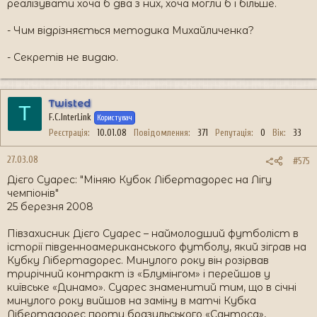
реалізувати хоча б два з них, хоча могли б і більше.
- Чим відрізняється методика Михайличенка?
- Секретів не видаю.
Twisted
T
F.C.InterLink
Користувач
Реєстрація
10.01.08
Повідомлення
371
Репутація
0
Вік
33
27.03.08
#575
Дієго Суарес: "Міняю Кубок Лібертадорес на Лігу
чемпіонів"
25 березня 2008
Півзахисник Дієго Суарес – наймолодший футболіст в
історії південноамериканського футболу, який зіграв на
Кубку Лібертадорес. Минулого року він розірвав
трирічний контракт із «Блумінгом» і перейшов у
київське «Динамо». Суарес знаменитий тим, що в січні
минулого року вийшов на заміну в матчі Кубка
Лібертадорес проти бразильського «Сантоса»,