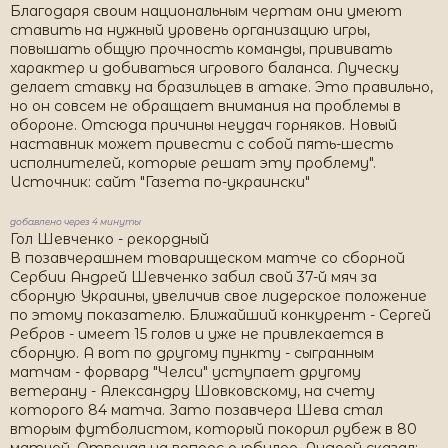
Благодаря своим национальным чертам они умеют
ставить на нужный уровень организацию игры,
повышать общую прочность команды, прививать
характер и добиваться игрового баланса. Луческу
делает ставку на бразильцев в атаке. Это правильно,
но он совсем не обращает внимания на проблемы в
обороне. Отсюда причины неудач горняков. Новый
наставник может привести с собой пять-шесть
исполнителей, которые решат эту проблему".
Источник: сайт "Газета по-украински"
добавлено через 4 минуты
Гол Шевченко - рекордный
В позавчерашнем товарищеском матче со сборной
Сербии Андрей Шевченко забил свой 37-й мяч за
сборную Украины, увеличив свое лидерское положение
по этому показателю. Ближайший конкурент - Сергей
Ребров - имеет 15 голов и уже не привлекается в
сборную. А вот по другому пункту - сыгранным
матчам - форвард "Челси" уступает другому
ветерану - Александру Шовковскому, на счету
которого 84 матча. Зато позавчера Шева стал
вторым футболистом, который покорил рубеж в 80
матчей. Отвечая на вопрос о юбилее, Андрей сказал: