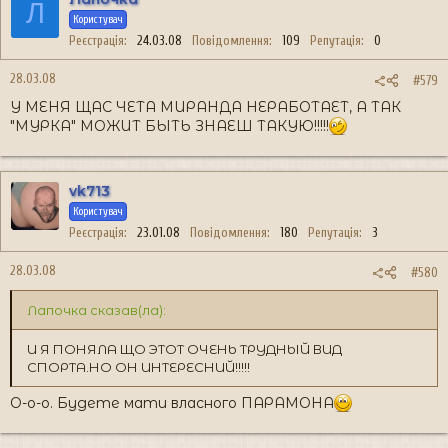
Л
Користувач
Реєстрація
24.03.08
Повідомлення
109
Репутація
0
28.03.08
#579
У МЕНЯ ЩАС ЧЕТА МИРАНДА НЕРАБОТАЕТ, А ТАК
"МУРКА" МОЖИТ БЫТЬ ЗНАЕШ ТАКУЮ!!!!!
vk713
Користувач
Реєстрація
23.01.08
Повідомлення
180
Репутація
3
28.03.08
#580
Лапочка сказав(ла):
И Я ПОНЯЛА ЩО ЭТОТ ОЧЕНЬ ТРУДНЫЙ ВИД
СПОРТА.НО ОН ИНТЕРЕСНИЙ!!!!!
О-о-о. Будете мати власного ПАРАМОНА