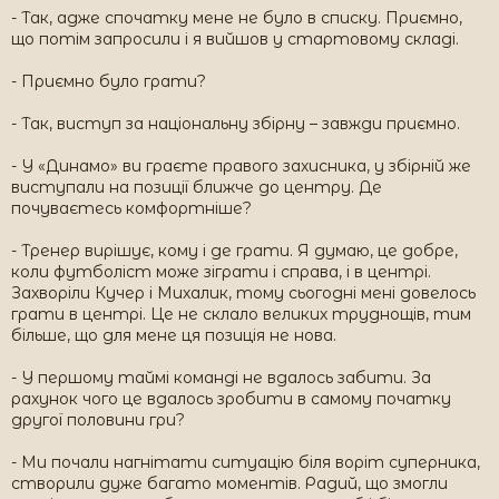
- Так, адже спочатку мене не було в списку. Приємно,
що потім запросили і я вийшов у стартовому складі.
- Приємно було грати?
- Так, виступ за національну збірну – завжди приємно.
- У «Динамо» ви граєте правого захисника, у збірній же
виступали на позиції ближче до центру. Де
почуваєтесь комфортніше?
- Тренер вирішує, кому і де грати. Я думаю, це добре,
коли футболіст може зіграти і справа, і в центрі.
Захворіли Кучер і Михалик, тому сьогодні мені довелось
грати в центрі. Це не склало великих труднощів, тим
більше, що для мене ця позиція не нова.
- У першому таймі команді не вдалось забити. За
рахунок чого це вдалось зробити в самому початку
другої половини гри?
- Ми почали нагнітати ситуацію біля воріт суперника,
створили дуже багато моментів. Радий, що змогли