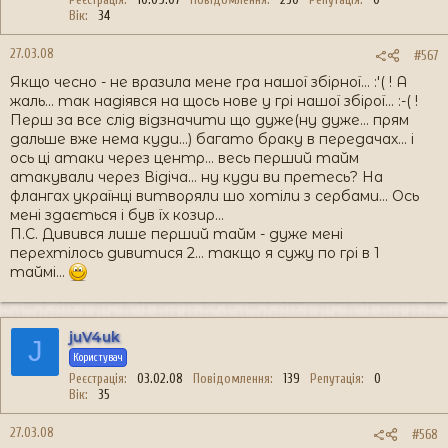
Вік
34
27.03.08
#567
Якщо чесно - не вразила мене гра нашої збірної... :'( ! А
жаль... так надіявся на щось нове у грі нашої збірої... :-( !
Перш за все слід відзначити що дуже(ну дуже... прям
дальше вже нема куди...) багато браку в передачах... і
ось ці атаки через центр... весь перший тайм
атакували через Відіча... ну куди ви претесь? На
флангах українці витворяли шо хотіли з сербами... Ось
мені здається і був їх козир...
П.С. Дивився лише перший тайм - дуже мені
перехтілось дивитися 2... такщо я сужу по грі в 1
таймі...
juV4uk
J
Користувач
Реєстрація
03.02.08
Повідомлення
139
Репутація
0
Вік
35
27.03.08
#568