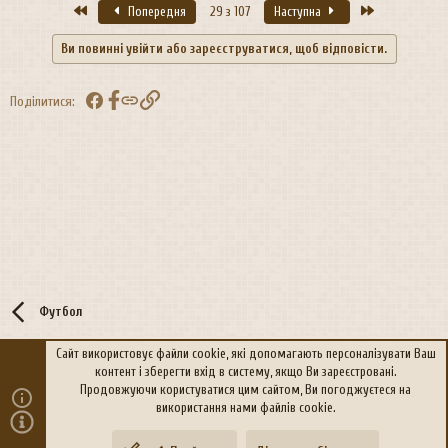
Перший
Останній
Попередня
29 з 107
Наступна
Ви повинні увійти або зареєструватися, щоб відповісти.
Facebook
Посилання
Поділитися:
Футбол
Сайт використовує файли cookie, які допомагають персоналізувати Ваш
контент і зберегти вхід в систему, якщо Ви зареєстровані.
R
Політика конфіденційності
Дoпoмoга
Продовжуючи користуватися цим сайтом, Ви погоджуєтеся на
S
використання нами файлів cookie.
S
®
Community platform by XenForo
© 2010-2026 XenForo Ltd.