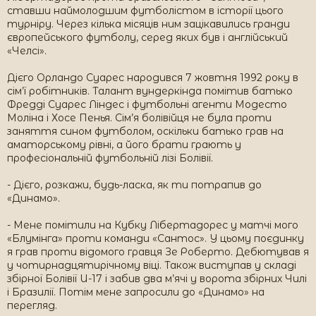
ставши наймолодшим футболістом в історії цього
турніру. Через кілька місяців ним зацікавились гранди
європейського футболу, серед яких був і англійський
«Челсі».
Дієго Орландо Суарес народився 7 жовтня 1992 року в
сім’ї робітників. Талант вундеркінда помітив батько
Фредді Суарес Ліндес і футбольні агенти Модесто
Моліна і Хосе Пенья. Сім’я болівійця не була проти
заняття сином футболом, оскільки батько грав на
аматорському рівні, а його брати грають у
професіональній футбольній лізі Болівії.
- Дієго, розкажи, будь-ласка, як ти потрапив до
«Динамо».
- Мене помітили на Кубку Лібертадорес у матчі мого
«Блумінга» проти команди «Сантос». У цьому поєдинку
я грав проти відомого гравця Зе Роберто. Дебютував я
у чотирнадцятирічному віці. Також виступав у складі
збірної Болівії U-17 і забив два м’ячі у ворота збірних Чилі
і Бразилії. Потім мене запросили до «Динамо» на
перегляд.