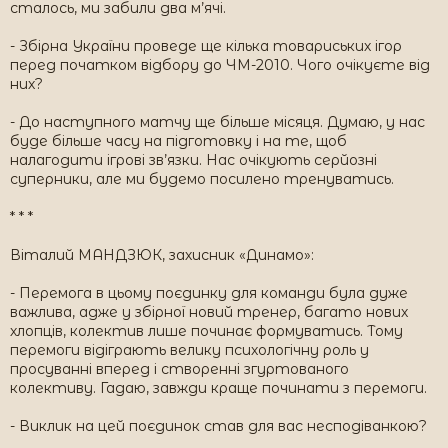
сталось, ми забили два м’ячі.
- Збірна України проведе ще кілька товариських ігор
перед початком відбору до ЧМ-2010. Чого очікуєте від
них?
- До наступного матчу ще більше місяця. Думаю, у нас
буде більше часу на підготовку і на те, щоб
налагодити ігрові зв’язки. Нас очікують серйозні
суперники, але ми будемо посилено тренуватись.
* * *
Віталий МАНДЗЮК, захисник «Динамо»:
- Перемога в цьому поєдинку для команди була дуже
важлива, адже у збірної новий тренер, багато нових
хлопців, колектив лише починає формуватись. Тому
перемоги відіграють велику психологічну роль у
просуванні вперед і створенні згуртованого
колективу. Гадаю, завжди краще починати з перемоги.
- Виклик на цей поєдинок став для вас несподіванкою?