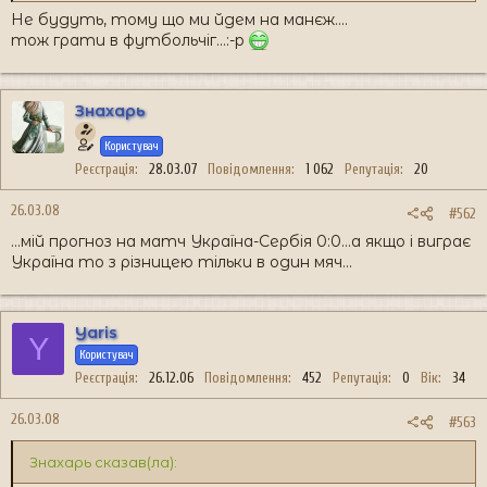
Не будуть, тому що ми йдем на манєж....
тож грати в футбольчіг...:-p
Знахарь
Користувач
Реєстрація
28.03.07
Повідомлення
1 062
Репутація
20
26.03.08
#562
...мій прогноз на матч Україна-Сербія 0:0...а якщо і виграє
Україна то з різницею тільки в один мяч...
Yaris
Y
Користувач
Реєстрація
26.12.06
Повідомлення
452
Репутація
0
Вік
34
26.03.08
#563
Знахарь сказав(ла):