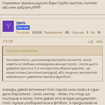
Нормално Україна рулила бідні Серби льотаи пополю
аби мяч забрати!!!!!!!!!!!
Yaris
Y
Користувач
Реєстрація
26.12.06
Повідомлення
452
Репутація
0
Вік
34
27.03.08
#569
Знахарь сказав(ла):
то мало того, що команда виграти не могла...вона
навіть зі слабими командами внічию грала...і після цього
давати прогноз 3-0 на користь збірної України...це
може тільки [жостка цензура], або людина, яка взагалі
найменшого уявлення немає в футболі...
зназарь, давай вспомним той случай коли грали в один
день барселона - реал, интер - мілан, ти тоді ше
поспорив зі мною, тіпа давай хто вгадає результат
той і лучше розбирається в фтболі , я предсказав не