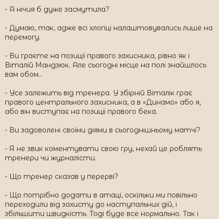
- А нічия б дуже засмутила?
- Думаю, так, адже всі хлопці налаштовувались лише на
перемогу.
- Ви граєте на позиції правого захисника, рівно як і
Віталій Мандзюк. Але сьогодні місце на полі знайшлось
вам обом…
- Усе залежить від тренера. У збірній Віталік грає
правого центрального захисника, а в «Динамо» або я,
або він виступає на позиції правого бека.
- Ви задоволені своїми діями в сьогоднішньому матчі?
- Я не звик коментувати свою гру, нехай це роблять
тренери чи журналісти.
- Що тренер сказав у перерві?
- Що потрібно додати в атаці, оскільки ми повільно
переходили від захисту до наступальних дій, і
збільшити швидкість. Тоді буде все нормально. Так і