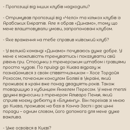
- Пропозиції від інших клубів надходили?
- Отримував пропозиції від «Челсі» та кількох клубів із
Арабських Еміратів. Але я обрав «Динамо», тому що
мене влаштовували умови, запропоновані клубом.
- Яке враження на тебе справив київський клуб?
- У великій команді «Динамо» почуваюсь дуже добре. У
мене є можливість тренуватись і показувати свій
рівень гри. Стосунки з тренерським штабом і гравцями
просто чудові. По приїзді до Києва відразу ж
познайомився з своїм співвітчизником – Хосе Тордойя
Рохосом, почесним консулом Болівії в Україні, який
проживає в країні вже понад двадцять років. Також
товаришую з кубинцем Анхелем Пересом. У мене теплі
дружні відносини з тренером Альваро Пенья, який
сприяв моєму дебюту в «Блумінгу». Він переїхав зі мною
до Києва, проживає на базі в Конча-Заспі і дає цінні
поради – одним словом, його допомога для мене дуже
важлива.
- Уже освоївся в Києві?