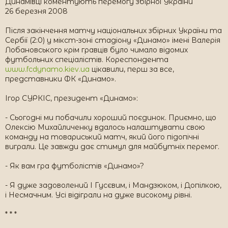
Динамівці коментують перемогу збірної України
26 березня 2008
Після закінчення матчу національних збірних України та
Сербії (2:0) у мікст-зоні стадіону «Динамо» імені Валерія
Лобановського крім гравців було чимало відомих
футбольних спеціалістів. Кореспондента
www.fcdynamo.kiev.ua
цікавили, перш за все,
представники ФК «Динамо».
Ігор СУРКІС, президент «Динамо»:
- Сьогодні ми побачили хороший поєдинок. Приємно, що
Олексію Михайличенку вдалось налаштувати свою
команду на товариський матч, який його підопічні
виграли. Це завжди дає стимул для майбутніх перемог.
- Як вам гра футболістів «Динамо»?
- Я дуже задоволений І Гусєвим, і Мандзюком, і Допілкою,
і Несмачним. Усі відіграли на дуже високому рівні.
* * *