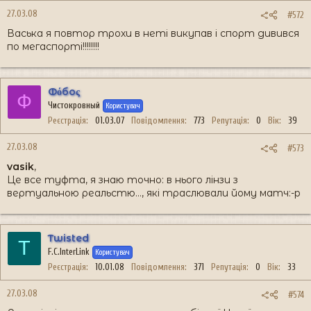
27.03.08
#572
Васька я повтор трохи в неті викупав і спорт дивився
по мегаспорті!!!!!!!!
Фόбоς
Ф
Чистокровный
Користувач
Реєстрація
01.03.07
Повідомлення
773
Репутація
0
Вік
39
27.03.08
#573
vasik
,
Це все туфта, я знаю точно: в нього лінзи з
вертуальною реальстю..., які траслювали йому матч:-p
Twisted
T
F.C.InterLink
Користувач
Реєстрація
10.01.08
Повідомлення
371
Репутація
0
Вік
33
27.03.08
#574