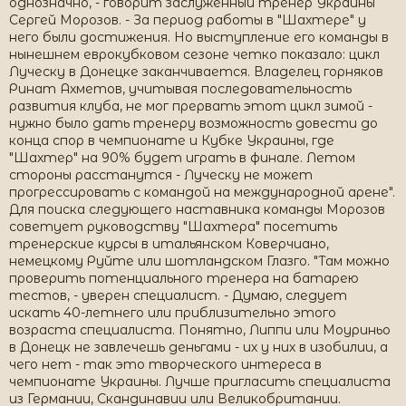
однозначно, - говорит заслуженный тренер Украины
Сергей Морозов. - За период работы в "Шахтере" у
него были достижения. Но выступление его команды в
нынешнем еврокубковом сезоне четко показало: цикл
Луческу в Донецке заканчивается. Владелец горняков
Ринат Ахметов, учитывая последовательность
развития клуба, не мог прервать этот цикл зимой -
нужно было дать тренеру возможность довести до
конца спор в чемпионате и Кубке Украины, где
"Шахтер" на 90% будет играть в финале. Летом
стороны расстанутся - Луческу не может
прогрессировать с командой на международной арене".
Для поиска следующего наставника команды Морозов
советует руководству "Шахтера" посетить
тренерские курсы в итальянском Коверчиано,
немецкому Руйте или шотландском Глазго. "Там можно
проверить потенциального тренера на батарею
тестов, - уверен специалист. - Думаю, следует
искать 40-летнего или приблизительно этого
возраста специалиста. Понятно, Липпи или Моуриньо
в Донецк не завлечешь деньгами - их у них в изобилии, а
чего нет - так это творческого интереса в
чемпионате Украины. Лучше пригласить специалиста
из Германии, Скандинавии или Великобритании.