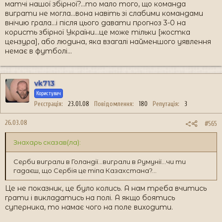
матчі нашої збірної?...то мало того, що команда
виграти не могла...вона навіть зі слабими командами
внічию грала...і після цього давати прогноз 3-0 на
користь збірної України...це може тільки [жостка
цензура], або людина, яка взагалі найменшого уявлення
немає в футболі...
vk713
Користувач
Реєстрація
23.01.08
Повідомлення
180
Репутація
3
26.03.08
#565
Знахарь сказав(ла):
Серби виграли в Голандії...виграли в Румунії...чи ти
гадаєш, що Сербія це тіпа Казахстана?...
Це не показник, це було колись. А нам треба вчитись
грати і викладатись на полі. А якщо боятись
суперника, то намає чого на поле виходити.