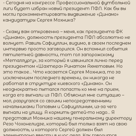
- Сегодня на конгрессе Профессиональной футбольной
лиги будет избран новый президент ПФЛ. Как бы вы
могли прокомментировать выдвижение «Динамо»
кандидатуры Сергея Мохника?
- Скажу вам откровенно – меня, как президента ФК
«Динамо», должность президента ПФЛ абсолютно не
волнует. Равиль Сафиуллин, видимо, в своем последнем
интервью просто заговорился. Он вспомнил события
пятилетней давности, тот гол запорожскому
«Металлургу», за который я извинился лично перед
президентом «Шахтера» Ринатом Ахметовым. Но
это такое… Что касается Сергея Мохника, то за
исключением последнего времени, он никогда не
работал в структуре киевского «Динамо». Он
неоднократно пытался попасть ко мне на прием,
когда его выгнали из ПФЛ. Объяснил мне ситуацию –
мол, разругался со своими непосредственными
начальниками Поповым и Сафиуллиным, из-за чего
выгнали на улицу. А кормить детей-то надо… Я
представил Мохника нашему генеральному директору
Резо Чохонелидзе, который был только взят на свою
должность, и которого Сергей должен был
элементарно ввести в курс дела. Как говорится,