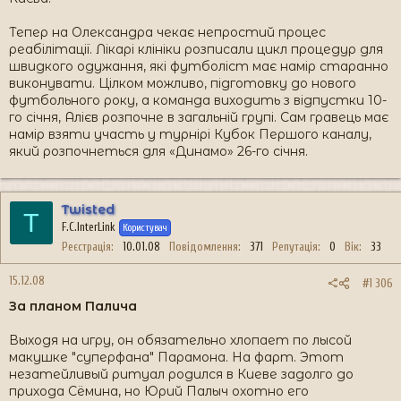
Тепер на Олександра чекає непростий процес
реабілітації. Лікарі клініки розписали цикл процедур для
швидкого одужання, які футболіст має намір старанно
виконувати. Цілком можливо, підготовку до нового
футбольного року, а команда виходить з відпустки 10-
го січня, Алієв розпочне в загальній групі. Сам гравець має
намір взяти участь у турнірі Кубок Першого каналу,
який розпочнеться для «Динамо» 26-го січня.
Twisted
T
F.C.InterLink
Користувач
Реєстрація
10.01.08
Повідомлення
371
Репутація
0
Вік
33
15.12.08
#1 306
За планом Палича
Выходя на игру, он обязательно хлопает по лысой
макушке "суперфана" Парамона. На фарт. Этот
незатейливый ритуал родился в Киеве задолго до
прихода Сёмина, но Юрий Палыч охотно его