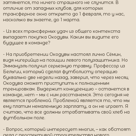
затянется, то ничего страшного не случится. В
отличие от западных клубов, для которых
трансферное окно открыто до 1 февраля, то у нас,
насколько вы знаете, до 1 марта.
- Из всех трансферных удач из общего контекста
выпадает покупка Окодувы. Каким вы видите его
будущее в команде?
- На приобретении Окодувы настоял лично Сёмин,
видя нигерийца на позиции левого полузащитника. Но
Эммануэль получил серьезную травму. Профессор из
Бельгии, который сделал футболисту операцию
буквально две недели назад, заверил, что через месяц
Окодува сможет приступить к полноценным
тренировкам. Выдержит конкуренцию – останется в
команде, нет – мы с ним расстанемся. Это сегодня не
является проблемой. Проблемой является то, что мы
ему платим немаленькую зарплату, а он не играет. Я
считаю, что все должны отрабатывать свой хлеб на
футбольном поле.
- Вопрос, который интересует многих, – как обстоят
дела с перспективой строительства нового