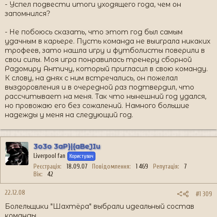
- Успел подвести итоги уходящего года, чем он
запомнился?
- Не побоюсь сказать, что этот год был самым
удачным в карьере. Пусть команда не выиграла никаких
трофеев, зато нашла игру и футболисты поверили в
свои силы. Моя игра понравилась тренеру сборной
Радомиру Античу, который пригласил в свою команду.
К слову, на днях с ним встречались, он пожелал
выздоровления и в очередной раз подтвердил, что
рассчитывает на меня. Так что нынешний год удался,
но провожаю его без сожалений. Намного большие
надежды у меня на следующий год.
3o3o 3aP}|{aBeJIu
Liverpool fan
Користувач
Реєстрація
18.09.07
Повідомлення
1 469
Репутація
7
Вік
42
22.12.08
#1 309
Болельщики "Шахтёра" выбрали идеальный состав
команды