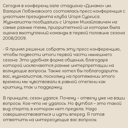
Сегодня в конференц-зале стадиона «Динамо» им.
Валерия Лобановского состоялась пресс-конференция с
участием президента клуба Игоря Суркиса.
Журналисты пообщались с Игорем Михайловичем на
самые разные темы, приоритетной из которых была
оценка выступлений команды в первой половине сезона
2008/2009.
- Я принял решение собрать эту пресс-конференцию,
чтобы подвести итоги первой части нынешнего
сезона. Это удобная форма общения, благодаря
которой исключаются разные интерпретации на
волнующие вопросы. Также хотел бы поблагодарить
вас, журналистов, поскольку на протяжении этого
времени мы чувствовали в равной степени как
критику, так и поддержку.
В принципе, сезон удался. Почему – отвечу уже на ваши
вопросы. Кое-что не удалось. Но футбол – это такой
вид спорта, в котором нет предела. Надо
совершенствоваться и идти вперед. Я готов
ответить на интересующие вас вопросы.