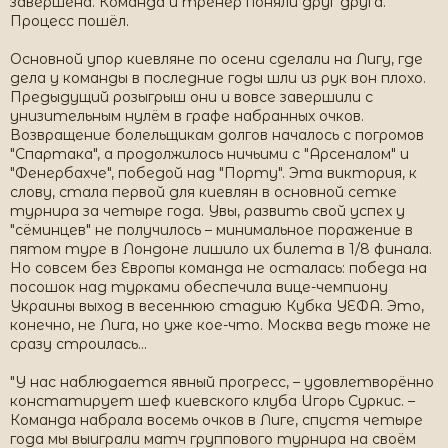
завершена. Команда и тренер поняли друг друга.
Процесс пошёл.
Основной упор киевляне по осени сделали на Лигу, где
дела у команды в последние годы шли из рук вон плохо.
Предыдущий розыгрыш они и вовсе завершили с
унизительным нулём в графе набранных очков.
Возвращение болельщикам долгов началось с погромов
"Спартака", а продолжилось ничьими с "Арсеналом" и
"Фенербахче", победой над "Порту". Эта виктория, к
слову, стала первой для киевлян в основной сетке
турнира за четыре года. Увы, развить свой успех у
"сёминцев" не получилось – минимальное поражение в
пятом туре в Лондоне лишило их билета в 1/8 финала.
Но совсем без Европы команда не осталась: победа на
посошок над турками обеспечила вице-чемпиону
Украины выход в весеннюю стадию Кубка УЕФА. Это,
конечно, не Лига, но уже кое-что. Москва ведь тоже не
сразу строилась...
"У нас наблюдается явный прогресс, – удовлетворённо
констатирует шеф киевского клуба Игорь Суркис. –
Команда набрала восемь очков в Лиге, спустя четыре
года мы выиграли матч группового турнира на своём