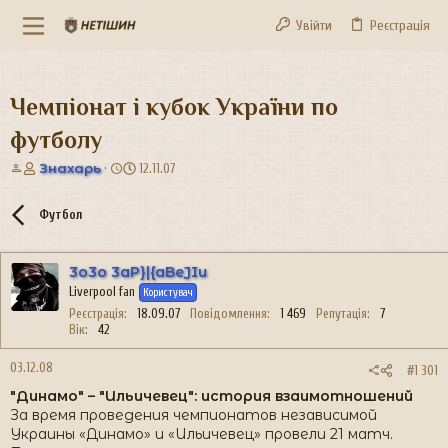
Увійти
Реєстрація
Чемпіонат і кубок України по
футболу
А
Д
Знахарь
12.11.07
в
а
т
т
Футбол
о
а
р
с
т
т
3o3o 3aP}|{aBeJIu
е
в
Liverpool fan
м
о
Користувач
и
р
Реєстрація
18.09.07
Повідомлення
1 469
Репутація
7
е
Вік
42
н
н
03.12.08
#1 301
я
"Динамо" – "Ильичевец": история взаимотношений
За время проведения чемпионатов независимой
Украины «Динамо» и «Ильичевец» провели 21 матч.