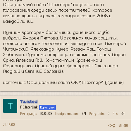
Официальный сайт "Шахтёра" подвел итоги
голосования среди своих посетителей, которое
выявило лучших игроков команды в сезоне-2008 в
каждой линии.
Лучшим вратарём болельщики донецкого клуба
выбрали Андрея Пятова. Идеальная линия защиты,
согласно итогам голосования, выглядит так: Дмитрий
Чигринский, Александр Кучер, Рэзван Рац, Томаш
Хюбшман. Лучшими полузащитниками признаны Дарио
Срна, Алексей Гай, Константин Кравченко и
Фернандиньо. Лучший дуэт форвардов - Александр
Гладкий и Евгений Селезнёв.
источник: Официальный сайт ФК \"Шахтер\" (Донецк)
Twisted
T
F.C.InterLink
Користувач
Реєстрація
10.01.08
Повідомлення
371
Репутація
0
Вік
33
22.12.08
#1 310