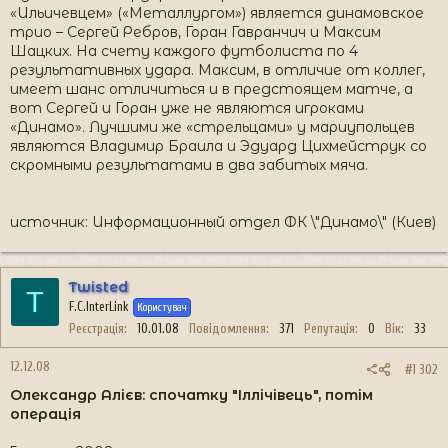
«Ильичевцем» («Металлургом») является динамовское
трио – Сергей Ребров, Горан Гавранчич и Максим
Шацких. На счету каждого футболиста по 4
результативных удара. Максим, в отличие от коллег,
имеет шанс отличиться и в предстоящем матче, а
вот Сергей и Горан уже не являются игроками
«Динамо». Лучшими же «стрельцами» у мариупольцев
являются Владимир Браила и Эдуард Цихмейструк со
скромными результатами в два забитых мяча.
источник: Информационный отдел ФК \"Динамо\" (Киев)
Twisted
T
F.C.InterLink
Користувач
Реєстрація
10.01.08
Повідомлення
371
Репутація
0
Вік
33
12.12.08
#1 302
Олександр Алієв: спочатку "Іллічівець", потім
операція