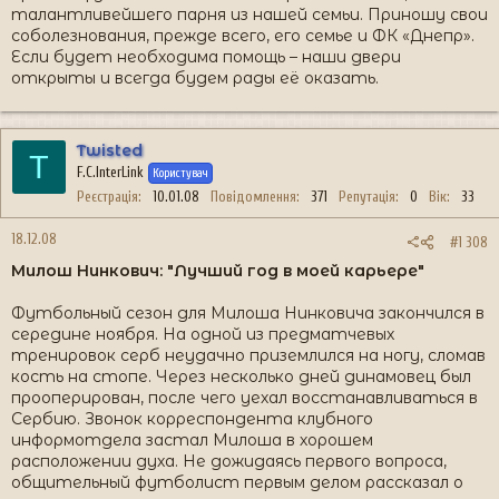
талантливейшего парня из нашей семьи. Приношу свои
соболезнования, прежде всего, его семье и ФК «Днепр».
Если будет необходима помощь – наши двери
открыты и всегда будем рады её оказать.
Twisted
T
F.C.InterLink
Користувач
Реєстрація
10.01.08
Повідомлення
371
Репутація
0
Вік
33
18.12.08
#1 308
Милош Нинкович: "Лучший год в моей карьере"
Футбольный сезон для Милоша Нинковича закончился в
середине ноября. На одной из предматчевых
тренировок серб неудачно приземлился на ногу, сломав
кость на стопе. Через несколько дней динамовец был
прооперирован, после чего уехал восстанавливаться в
Сербию. Звонок корреспондента клубного
информотдела застал Милоша в хорошем
расположении духа. Не дожидаясь первого вопроса,
общительный футболист первым делом рассказал о