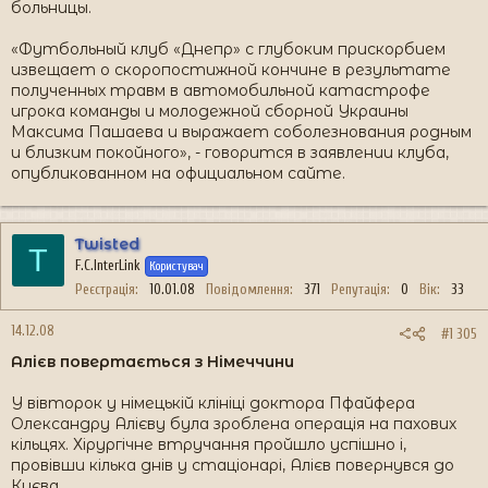
больницы.
«Футбольный клуб «Днепр» с глубоким прискорбием
извещает о скоропостижной кончине в результате
полученных травм в автомобильной катастрофе
игрока команды и молодежной сборной Украины
Максима Пашаева и выражает соболезнования родным
и близким покойного», - говорится в заявлении клуба,
опубликованном на официальном сайте.
Twisted
T
F.C.InterLink
Користувач
Реєстрація
10.01.08
Повідомлення
371
Репутація
0
Вік
33
14.12.08
#1 305
Алієв повертається з Німеччини
У вівторок у німецькій клініці доктора Пфайфера
Олександру Алієву була зроблена операція на пахових
кільцях. Хірургічне втручання пройшло успішно і,
провівши кілька днів у стаціонарі, Алієв повернувся до
Києва.