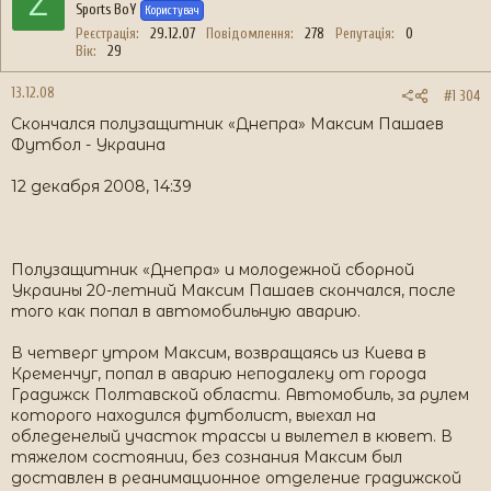
Z
Sports BoY
Користувач
Реєстрація
29.12.07
Повідомлення
278
Репутація
0
Вік
29
13.12.08
#1 304
Скончался полузащитник «Днепра» Максим Пашаев
Футбол - Украина
12 декабря 2008, 14:39
Полузащитник «Днепра» и молодежной сборной
Украины 20-летний Максим Пашаев скончался, после
того как попал в автомобильную аварию.
В четверг утром Максим, возвращаясь из Киева в
Кременчуг, попал в аварию неподалеку от города
Градижск Полтавской области. Автомобиль, за рулем
которого находился футболист, выехал на
обледенелый участок трассы и вылетел в кювет. В
тяжелом состоянии, без сознания Максим был
доставлен в реанимационное отделение градижской