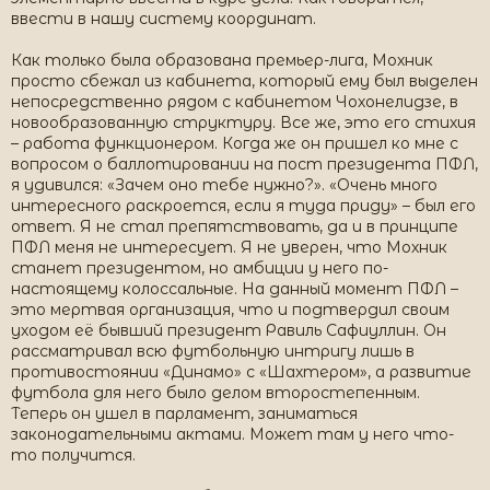
ввести в нашу систему координат.
Как только была образована премьер-лига, Мохник
просто сбежал из кабинета, который ему был выделен
непосредственно рядом с кабинетом Чохонелидзе, в
новообразованную структуру. Все же, это его стихия
– работа функционером. Когда же он пришел ко мне с
вопросом о баллотировании на пост президента ПФЛ,
я удивился: «Зачем оно тебе нужно?». «Очень много
интересного раскроется, если я туда приду» – был его
ответ. Я не стал препятствовать, да и в принципе
ПФЛ меня не интересует. Я не уверен, что Мохник
станет президентом, но амбиции у него по-
настоящему колоссальные. На данный момент ПФЛ –
это мертвая организация, что и подтвердил своим
уходом её бывший президент Равиль Сафиуллин. Он
рассматривал всю футбольную интригу лишь в
противостоянии «Динамо» с «Шахтером», а развитие
футбола для него было делом второстепенным.
Теперь он ушел в парламент, заниматься
законодательными актами. Может там у него что-
то получится.