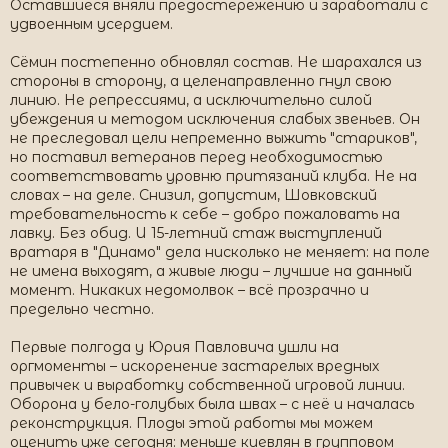
Оставшиеся вняли предостережению и заработали с
удвоенным усердием.
Сёмин постепенно обновлял состав. Не шарахался из
стороны в сторону, а целенаправленно гнул свою
линию. Не репрессиями, а исключительно силой
убеждения и методом исключения слабых звеньев. Он
не преследовал цели непременно выжить "стариков",
но поставил ветеранов перед необходимостью
соответствовать уровню притязаний клуба. Не на
словах – на деле. Снизил, допустим, Шовковский
требовательность к себе – добро пожаловать на
лавку. Без обид. И 15-летний стаж выступлений
вратаря в "Динамо" дела нисколько не меняет: на поле
не имена выходят, а живые люди – лучшие на данный
момент. Никаких недомолвок – всё прозрачно и
предельно честно.
Первые полгода у Юрия Павловича ушли на
оргмоменты – искоренение застарелых вредных
привычек и выработку собственной игровой линии.
Оборона у бело-голубых была швах – с неё и началась
реконструкция. Плоды этой работы мы можем
оценить уже сегодня: меньше киевлян в групповом