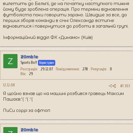
вилетить до Бельгії, де на початку наступного тижня
йому буде зроблена операція. Про терміни відновлення
футболіста поки говорити зарано. Швидше за все, до
перших зборів команди в січні Олександр встигне
відновитися і повернутися до роботи в загальній групі.
Інформаційний відділ ФК «Динамо» (Київ)
Z0mb1e
Z
Sports BoY
Користувач
Реєстрація
29.12.07
Повідомлення
278
Репутація
0
Вік
29
12.12.08
#1 303
Я щойно взнав що на машині розбився гравець Максим
Пашаєв:'( :'( :'(
ПиСи соррі за офтоп
Z0mb1e