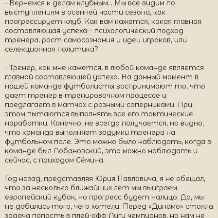
- Вернемся к делам клубным… Мы все видим по
выступлениям в осенней части сезона, как
прогрессирует клуб. Как вам кажется, какая главная
составляющая успеха – психологический подход
тренера, рост самосознания и идеи игроков, или
селекционная политика?
- Тренер, как мне кажется, в любой команде является
главной составляющей успеха. На данный момент в
нашей команде футболисты воспринимают то, что
дает тренер в тренировочном процессе и
предлагает в матчах с разными соперниками. При
этом пытаются выполнять все его тактические
наработки. Конечно, не всегда получается, но видно,
что команда выполняет задумки тренера на
футбольном поле. Это можно было наблюдать, когда в
команде был Лобановский, это можно наблюдать и
сейчас, с приходом Сёмина.
Год назад, представляя Юрия Павловича, я не обещал,
что за несколько ближайших лет мы выиграем
европейский кубок, но прогресс будет налицо. Да, мы
не добились того, чего хотели. Перед «Динамо» стояла
задача попасть в плей-офф Лиги чемпионов, но нам не