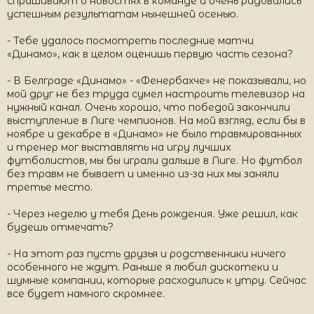
спрашивают о новостях в команде и очень радовались
успешным результатам нынешней осенью.
- Тебе удалось посмотреть последние матчи
«Динамо», как в целом оценишь первую часть сезона?
- В Белграде «Динамо» - «Фенербахче» не показывали, но
мой друг не без труда сумел настроить телевизор на
нужный канал. Очень хорошо, что победой закончили
выступление в Лиге чемпионов. На мой взгляд, если бы в
ноябре и декабре в «Динамо» не было травмированных
и тренер мог выставлять на игру лучших
футболистов, мы бы играли дальше в Лиге. Но футбол
без травм не бывает и именно из-за них мы заняли
третье место.
- Через неделю у тебя День рождения. Уже решил, как
будешь отмечать?
- На этот раз пусть друзья и родственники ничего
особенного не ждут. Раньше я любил дискотеки и
шумные компании, которые расходились к утру. Сейчас
все будет намного скромнее.