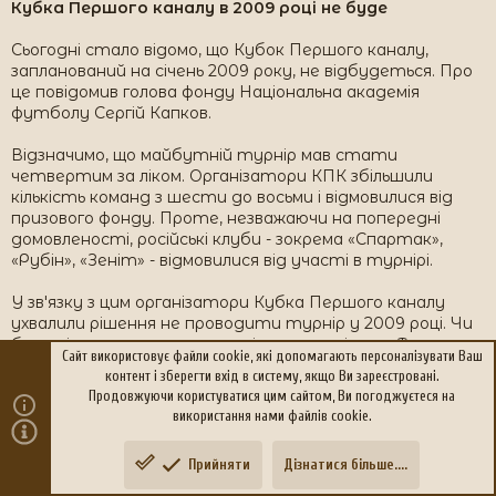
Кубка Першого каналу в 2009 році не буде
Сьогодні стало відомо, що Кубок Першого каналу,
запланований на січень 2009 року, не відбудеться. Про
це повідомив голова фонду Національна академія
футболу Сергій Капков.
Відзначимо, що майбутній турнір мав стати
четвертим за ліком. Організатори КПК збільшили
кількість команд з шести до восьми і відмовилися від
призового фонду. Проте, незважаючи на попередні
домовленості, російські клуби - зокрема «Спартак»,
«Рубін», «Зеніт» - відмовилися від участі в турнірі.
У зв'язку з цим організатори Кубка Першого каналу
ухвалили рішення не проводити турнір у 2009 році. Чи
буде він проводитися надалі – поки невідомо. Таким
Сайт використовує файли cookie, які допомагають персоналізувати Ваш
чином, київське «Динамо», яке виграло КПК в 2008 році,
контент і зберегти вхід в систему, якщо Ви зареєстровані.
залишається чинним володарем головного призу
Продовжуючи користуватися цим сайтом, Ви погоджуєтеся на
турніру ще як мінімум на рік.
використання нами файлів cookie.
Прийняти
Дізнатися більше....
Зверху
Знизу
Twisted
T