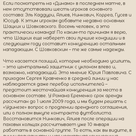
Если посмотреть на «Динамо» в последнем матче, в
нем отсутствовали шесть игроков основного
состава: Эль Каддури, Алиев, Нинкович, Корреа, Гусев и
Юссуф. К этим игрокам добавьте недавно основных
Шацких и Шовковского. Восемь человек, а это
практически команда! По каким-то причинам я верю,
что Шацких еще наберет свои лучшие кондиции и в
следующем году составит конкуренцию остальным
нападающим. С Шовковским – те же самые надежды.
Что касается позиций, которые необходимо усилить,
– это центральный защитник с уклоном влево и,
возможно, нападающий. Это мнение Юрия Павловича. С
приходом Сергея Кравченко в средней линии у нас
наблюдается даже перебор исполнителей –
предстоит жесточайшая конкуренция за место в
основном составе. У Романа Еременко срок аренды
рассчитан до 1 июля 2009 года, и мы будем решать с
«Удинезе» вопрос о продлении арендного соглашения,
или о полном выкупе контракта футболиста.
Восстановится Нинкович, Алиев после операции на
паховых кольцах рассчитывает уже 10 января
работать в основной группе. То есть, как вы видите, в