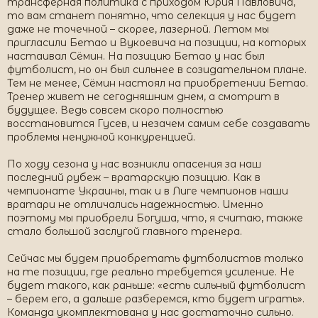
трансферная политика с приходом Юрия Павловича,
то вам станет понятно, что селекция у нас будет
даже не точечной – скорее, лазерной. Летом мы
пригласили Бетао и Вукоевича на позиции, на которых
настаивал Сёмин. На позицию Бетао у нас был
футболист, но он был сильнее в созидательном плане.
Тем не менее, Сёмин настоял на приобретении Бетао.
Тренер живет не сегодняшним днем, а смотрит в
будущее. Ведь совсем скоро полностью
восстановится Гусев, и незачем самим себе создавать
проблемы ненужной конкуренцией.
По ходу сезона у нас возникли опасения за наш
последний рубеж – вратарскую позицию. Как в
чемпионате Украины, так и в Лиге чемпионов наши
вратари не отличались надежностью. Именно
поэтому мы приобрели Богуша, что, я считаю, также
стало большой заслугой главного тренера.
Сейчас мы будем приобретать футболистов только
на те позиции, где реально требуется усиление. Не
будет такого, как раньше: «есть сильный футболист
– берем его, а дальше разберемся, кто будет играть».
Команда укомплектована у нас достаточно сильно.