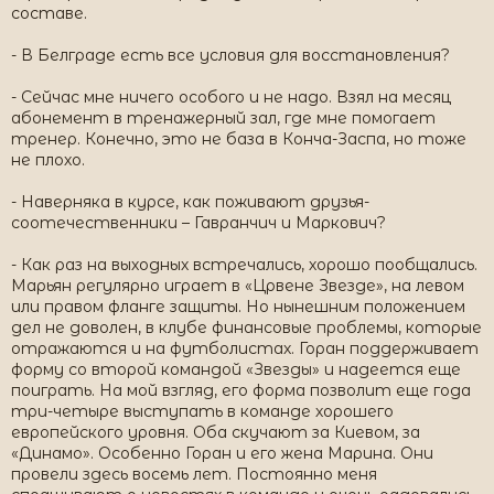
составе.
- В Белграде есть все условия для восстановления?
- Сейчас мне ничего особого и не надо. Взял на месяц
абонемент в тренажерный зал, где мне помогает
тренер. Конечно, это не база в Конча-Заспа, но тоже
не плохо.
- Наверняка в курсе, как поживают друзья-
соотечественники – Гавранчич и Маркович?
- Как раз на выходных встречались, хорошо пообщались.
Марьян регулярно играет в «Црвене Звезде», на левом
или правом фланге защиты. Но нынешним положением
дел не доволен, в клубе финансовые проблемы, которые
отражаются и на футболистах. Горан поддерживает
форму со второй командой «Звезды» и надеется еще
поиграть. На мой взгляд, его форма позволит еще года
три-четыре выступать в команде хорошего
европейского уровня. Оба скучают за Киевом, за
«Динамо». Особенно Горан и его жена Марина. Они
провели здесь восемь лет. Постоянно меня