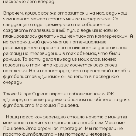
несколько лет вперед.
Впрочем, кризис все же отразится и на нас, ведь наш
чемпионат может стать менее интересным. Со
следующего года премьер-лига не собирается
создавать телевизионный пул, а ведь изначально
планировалось делать наш чемпионат коммерческим. А
на сегодняшний день многие потенциальные
рекламодатели просто отказываются давать свою
рекламу на телевидении в тех объемах, что были
раньше. То есть, делая вывод из моих слов, можно
говорить о том, что кризис коснется всех слоев
населения. Но я гарантирую, что тренерский штаб и
футболистов «Динамо» он зацепит в последнюю
очередь.
Также Игорь Суркис выразил соболезнования ФК
«Днепр», а также родным и близким погибшего на днях
футболиста Максима Пашаева.
- Нашу пресс-конференцию стоило начать с минуты
молчания в память о трагически погибшем Максиме
Пашаеве. Это огромная трагедия. Мы потеряли не
просто футболиста – мы потеряли человека,