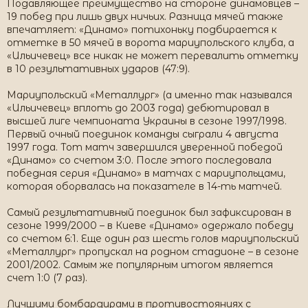
Подавляющее преимущество на стороне динамовцев –
19 побед при лишь двух ничьих. Разница мячей также
впечатляет: «Динамо» потихоньку подбирается к
отметке в 50 мячей в ворота мариупольского клуба, а
«Ильичевец» все никак не может перевалить отметку
в 10 результативных ударов (47:9).
Мариупольский «Металлург» (а именно так назывался
«Ильичевец» вплоть до 2003 года) дебютировал в
высшей лиге чемпионата Украины в сезоне 1997/1998.
Первый очный поединок команды сыграли 4 августа
1997 года. Тот матч завершился уверенной победой
«Динамо» со счетом 3:0. После этого последовала
победная серия «Динамо» в матчах с мариупольцами,
которая оборвалась на показателе в 14-ть матчей.
Самый результативный поединок был зафиксирован в
сезоне 1999/2000 – в Киеве «Динамо» одержало победу
со счетом 6:1. Еще один раз шесть голов мариупольский
«Металлург» пропускал на родном стадионе – в сезоне
2001/2002. Самым же популярным итогом является
счет 1:0 (7 раз).
Лучшими бомбардирами в противостояниях с