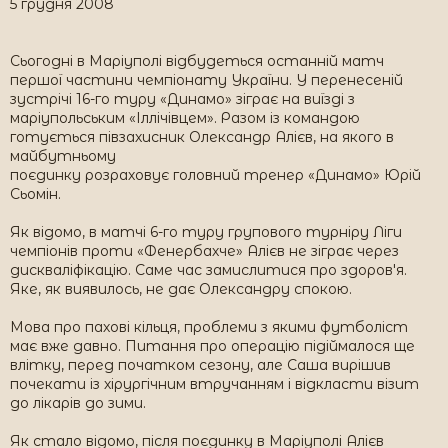
5 грудня 2008
Сьогодні в Маріуполі відбудеться останній матч
першої частини чемпіонату України. У перенесеній
зустрічі 16-го туру «Динамо» зіграє на виїзді з
маріупольським «Іллічівцем». Разом із командою
готується півзахисник Олександр Алієв, на якого в
майбутньому
поєдинку розраховує головний тренер «Динамо» Юрій
Сьомін.
Як відомо, в матчі 6-го туру групового турніру Ліги
чемпіонів проти «Фенербахче» Алієв не зіграє через
дискваліфікацію. Саме час замислитися про здоров'я.
Яке, як виявилось, не дає Олександру спокою.
Мова про пахові кільця, проблеми з якими футболіст
має вже давно. Питання про операцію підіймалося ще
влітку, перед початком сезону, але Саша вирішив
почекати із хірургічним втручанням і відкласти візит
до лікарів до зими.
Як стало відомо, після поєдинку в Маріуполі Алієв