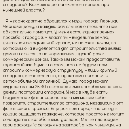
стадиона? Возможно решить этот вопрос при
нынешней власти?
- Я неоднократно обращался к мэру города Леониду
Черновецкому, и каждый раз слышал о том, что нам
обязательно помогут. У меня есть единственная
просьба к городским властям – выделить землю,
учитывая сегодняшний кризис, не по тем ценам, по
которым она выделяется для строительства жилых
домов и офисов, а по нормальным, пускай даже
коммерческим ценам. Также мы можем предоставить
гарантийные бумаги о том, что не будем там
строить коммерческую структуру – лишь крытый
стадион, естественно, с пунктами питания и
автомобильной стоянкой. Думаю, город может
выделить нам 25-30 гектаров земли, чтобы мы за свои
деньги построили стадион. У нас в клубе есть
бюджетное финансирование, и мы можем себе
позволить строительство стадиона, независимо от
финансового кризиса. Еще раз повторю, что сегодня
кризис ощущают граждане, которые просто не могут
совладать с колебаниями доллара. Мы не планируем
свои расходы "с сегодня на завтра", а, как минимум, на