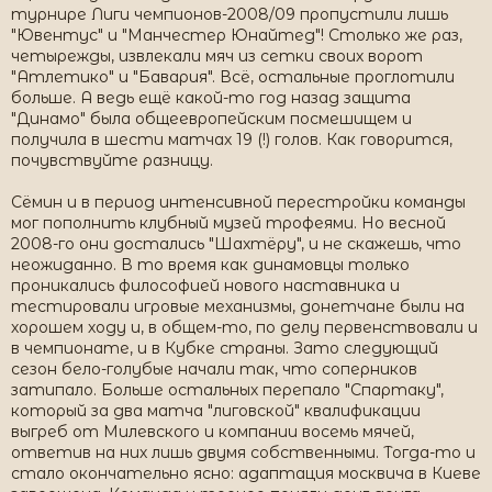
турнире Лиги чемпионов-2008/09 пропустили лишь
"Ювентус" и "Манчестер Юнайтед"! Столько же раз,
четырежды, извлекали мяч из сетки своих ворот
"Атлетико" и "Бавария". Всё, остальные проглотили
больше. А ведь ещё какой-то год назад защита
"Динамо" была общеевропейским посмешищем и
получила в шести матчах 19 (!) голов. Как говорится,
почувствуйте разницу.
Сёмин и в период интенсивной перестройки команды
мог пополнить клубный музей трофеями. Но весной
2008-го они достались "Шахтёру", и не скажешь, что
неожиданно. В то время как динамовцы только
проникались философией нового наставника и
тестировали игровые механизмы, донетчане были на
хорошем ходу и, в общем-то, по делу первенствовали и
в чемпионате, и в Кубке страны. Зато следующий
сезон бело-голубые начали так, что соперников
затипало. Больше остальных перепало "Спартаку",
который за два матча "лиговской" квалификации
выгреб от Милевского и компании восемь мячей,
ответив на них лишь двумя собственными. Тогда-то и
стало окончательно ясно: адаптация москвича в Киеве