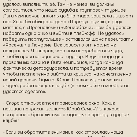
удалось выполнить её. Тем не менее, вы должны
согласиться, что наша судьба в групповом турнире
Лиги чемпионов, вплоть до 5-го тура, зависела лишь от
нас. Если бы обыграли дома «Порту», думаю, в двух
матчах, с «Арсеналом» и «Фенербахче», нам бы удалось
набрать одно очко и выйти в плей-офф. Не удалось
победить португальцев – оставался шанс переиграть
«Арсенал» в Лондоне. Все зависело от нас, но не
получилось. Я говорил, что нам потребуется чудо,
чтобы пройти групповой турнир. Ведь позади два
провальных сезона в Лиге чемпионов, когда команда
фактически деградировала, и потребуется время,
чтобы постепенно выйти из кризиса, на качественно
новый уровень. Думаю, Юрию Павловичу с помощью
людей, работающих в клубе (в том числе и моей), это
удастся сделать.
- Скоро открывается трансферное окно. Какие
позиции попросил усилить Юрий Сёмин? И какова
ситуация с бразильцами, отданных в аренду в другие
клубы?
- Если вы обратите внимание, как строилась наша