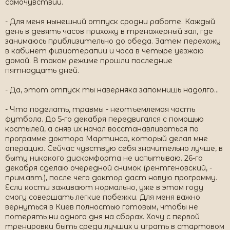
самочувствии.
- Для меня нынешний отпуск сродни работе. Каждый
день в девять часов прихожу в тренажерный зал, где
занимаюсь приблизительно до обеда. Затем перехожу
в кабинет физиотерапии и часа в четыре уезжаю
домой. В таком режиме прошли последние
пятнадцать дней.
- Да, этот отпуск ты наверняка запомнишь надолго…
- Что поделать, травмы - неотъемлемая часть
футбола. До 5-го декабря передвигался с помощью
костылей, а сняв их начал восстанавливаться по
программе доктора Мартинса, который делал мне
операцию. Сейчас чувствую себя значительно лучше, в
быту никакого дискомфорта не испытываю. 26-го
декабря сделаю очередной снимок (рентгеновский, -
прим.авт.), после чего доктор даст новую программу.
Если кости заживают нормально, уже в этом году
смогу совершать легкие побежки. Для меня важно
вернуться в Киев полностью готовым, чтобы не
потерять ни одного дня на сборах. Хочу с первой
тренировки быть среди лучших и играть в стартовом