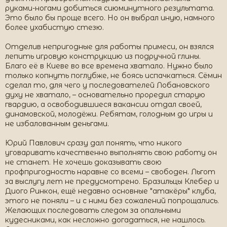
руками-ногами добиться сиюминутного результата.
Это было бы проще всего. Но он выбрал иную, намного
более ухабистую стезю.
Отделив непригодные для работы примеси, он взялся
лепить игровую конструкцию из подручной глины.
Благо её в Киеве во все времена хватало. Нужно было
только копнуть поглубже, не боясь испачкаться. Сёмин
сделал то, для чего у последователей Лобановского
духу не хватало, – основательно проредил старую
гвардию, а освободившиеся вакансии отдал своей,
динамовской, молодёжи. Ребятам, голодным до игры и
не избалованным деньгами.
Юрий Павлович сразу дал понять, что никого
уговаривать качественно выполнять свою работу он
не станет. Не хочешь доказывать свою
профпригодность наравне со всеми – свободен. Льгот
за выслугу лет не предусмотрено. Бразильцы Клебер и
Диого Ринкон, ещё недавно основные "атакёры" клуба,
этого не поняли – и с ними без сожалений попрощались.
Желающих последовать следом за опальными
кудесниками, как несложно догадаться, не нашлось.