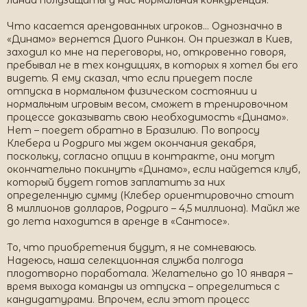
линии полузащиты у нас нормальная конкуренция.
Что касается арендованных игроков… Однозначно в
«Динамо» вернется Диого Ринкон. Он приезжал в Киев,
заходил ко мне на переговоры, но, откровенно говоря,
пребывал не в тех кондициях, в которых я хотел бы его
видеть. Я ему сказал, что если приедет после
отпуска в нормальном физическом состоянии и
нормальным игровым весом, сможет в тренировочном
процессе доказывать свою необходимость «Динамо».
Нет – поедет обратно в Бразилию. По вопросу
Клебера и Родриго мы ждем окончания декабря,
поскольку, согласно опции в контракте, они могут
окончательно покинуть «Динамо», если найдется клуб,
который будет готов заплатить за них
определенную сумму (Клебер ориентировочно стоит
8 миллионов долларов, Родриго – 4,5 миллиона). Майкл же
до лета находится в аренде в «Сантосе».
То, что приобретения будут, я не сомневаюсь.
Надеюсь, наша селекционная служба полгода
плодотворно поработала. Желательно до 10 января –
время выхода команды из отпуска – определиться с
кандидатурами. Впрочем, если этот процесс