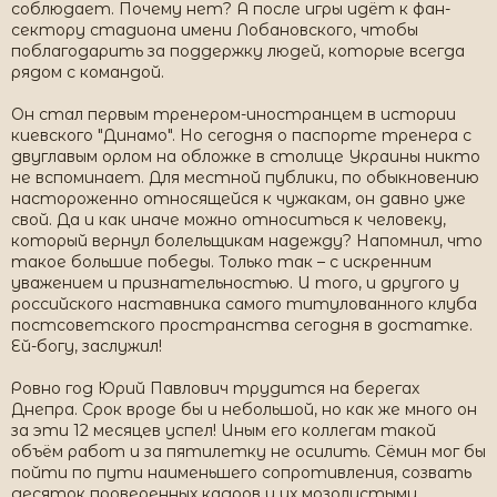
соблюдает. Почему нет? А после игры идёт к фан-
сектору стадиона имени Лобановского, чтобы
поблагодарить за поддержку людей, которые всегда
рядом с командой.
Он стал первым тренером-иностранцем в истории
киевского "Динамо". Но сегодня о паспорте тренера с
двуглавым орлом на обложке в столице Украины никто
не вспоминает. Для местной публики, по обыкновению
настороженно относящейся к чужакам, он давно уже
свой. Да и как иначе можно относиться к человеку,
который вернул болельщикам надежду? Напомнил, что
такое большие победы. Только так – с искренним
уважением и признательностью. И того, и другого у
российского наставника самого титулованного клуба
постсоветского пространства сегодня в достатке.
Ей-богу, заслужил!
Ровно год Юрий Павлович трудится на берегах
Днепра. Срок вроде бы и небольшой, но как же много он
за эти 12 месяцев успел! Иным его коллегам такой
объём работ и за пятилетку не осилить. Сёмин мог бы
пойти по пути наименьшего сопротивления, созвать
десяток проверенных кадров и их мозолистыми