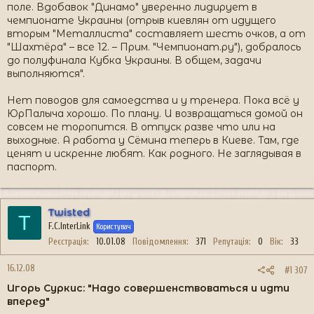
поле. Вдобавок "Динамо" уверенно лидирует в
чемпионате Украины (отрыв киевлян от идущего
вторым "Металлиста" составляет шесть очков, а от
"Шахтёра" – все 12. – Прим. "Чемпионат.ру"), добралось
до полуфинала Кубка Украины. В общем, задачи
выполняются".
Нет поводов для самоедства и у тренера. Пока всё у
ЮрПалыча хорошо. По плану. И возвращаться домой он
совсем не торопится. В отпуск разве что или на
выходные. А работа у Сёмина теперь в Киеве. Там, где
ценят и искренне любят. Как родного. Не заглядывая в
паспорт.
Twisted
T
F.C.InterLink
Користувач
Реєстрація
10.01.08
Повідомлення
371
Репутація
0
Вік
33
16.12.08
#1 307
Игорь Суркис: "Надо совершенствоваться и идти
вперед"