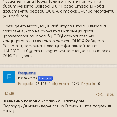
Ассистентами Паоло Тальявенто в этом матче
будут Ренато Фаверани и Андреа Стефани - оба
ассистенты рефери ФИФА, а также Эмилио Морганти
(4-й арбитр).
Президент Ассоциации арбитров Италии выразил
сожаление, что не сможет в указанную дату
удовлетворить просьбу ФФУ относительно
кандидатуры известного рефери ФИФА Роберто
Розетти, поскольку накануне финальной части
ЧМ-2010 он будет находиться на специальных курсах
ФИФА в Цюрихе.
frequenz
F
In vino veritas
Користувач
Реєстрація
07.11.08
Повідомлення
1 243
Репутація
0
04.05.10
#1 627
Шевченко готов сыграть с Шахтером
Форвард «Динамо» вернулся из Германии, где подлечил
спину