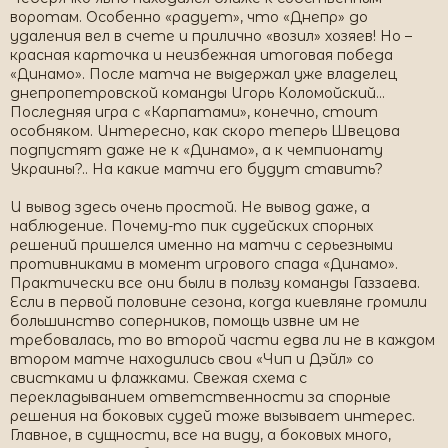
воротам. Особенно «радует», что «Днепр» до
удаления вел в счете и прилично «возил» хозяев! Но –
красная карточка и неизбежная итоговая победа
«Динамо». После матча не выдержал уже владелец
днепропетровской команды Игорь Коломойский…
Последняя игра с «Карпатами», конечно, стоит
особняком. Интересно, как скоро теперь Швецова
подпустят даже не к «Динамо», а к чемпионату
Украины?.. На какие матчи его будут ставить?
И вывод здесь очень простой. Не вывод даже, а
наблюдение. Почему-то пик судейских спорных
решений пришелся именно на матчи с серьезными
противниками в момент игрового спада «Динамо».
Практически все они были в пользу команды Газзаева.
Если в первой половине сезона, когда киевляне громили
большинство соперников, помощь извне им не
требовалась, то во второй части едва ли не в каждом
втором матче находились свои «Чип и Дэйл» со
свистками и флажками. Свежая схема с
перекладыванием ответственности за спорные
решения на боковых судей тоже вызывает интерес.
Главное, в сущности, все на виду, а боковых много,