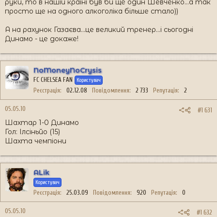
руки, то в нашій країні був би ще один Шевченко...а так
просто ще на одного алкоголіка більше стало))
А на рахунок Газаєва...це великий тренер...і сьогодні
Динамо - це докаже!
NoMoneyNoCrysis
FC CHELSEA FAN
Користувач
Реєстрація
02.12.08
Повідомлення
2 733
Репутація
2
05.05.10
#1 631
Шахтар 1-0 Динамо
Гол: Ілсіньйо (15)
Шахта чемпіони
ALik
Користувач
Реєстрація
25.03.09
Повідомлення
920
Репутація
0
05.05.10
#1 632