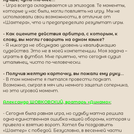
- Игра всегда складывается из эпизодов. Те моменты,
которые у нас были, могли повлиять на игру. Мы не
использовали свои возможности, в отличие от
«Шахтера», что и предопределило результат игры.
- Как оцените действия арбитра, с которым, к
слову, вы могли говорить на одном языке?
- Я никогда не обсуждаю уровень и квалификацию
судейства. Это не в моей компетенции. Моя задача –
играть в футбол. Мне приятно, что сегодня судил
итальянец, чисто по-человечески.
- Получив желтую карточку, вы пожали ему руку…
- В том моменте я пытался провести подкат.
Возможно, сыграл в мяч или немного зацепил соперника,
но это игровой момент.
Александр ШОВКОВСКИЙ, вратарь «Динамо»:
- Сегодня была равная игра, но судьбу матча решила
одна-единственная ошибка нашей обороны, которая и
привела к взятию ворот. Хотел бы поздравить
«Шахтер» с победой. Безусловно, в весенней части