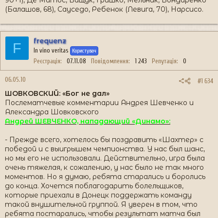
90+1), Де Матос, Ващук, Гришко, Мельник, Бондаренко
(Балашов, 68), Сауседо, Ребенок (Левига, 70), Нарсисо.
frequenz
F
In vino veritas
Користувач
Реєстрація
07.11.08
Повідомлення
1 243
Репутація
0
06.05.10
#1 634
ШОВКОВСКИЙ: «Бог не дал»
Послематчевые комментарии Андрея Шевченко и
Александра Шовковского
Андрей ШЕВЧЕНКО, нападающий «Динамо»:
- Прежде всего, хотелось бы поздравить «Шахтер» с
победой и с выигрышем чемпионства. У нас был шанс,
но мы его не использовали. Действительно, игра была
очень тяжелая, к сожалению, у нас было не так много
моментов. Но я думаю, ребята старались и боролись
до конца. Хочется поблагодарить болельщиков,
которые приехали в Донецк поддержать команду
такой внушительной группой. Я уверен в том, что
ребята постарались, чтобы результат матча был