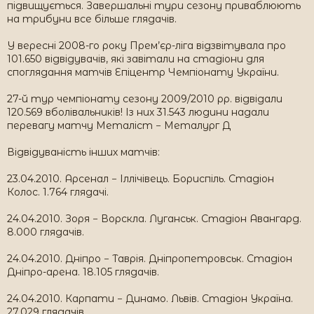
підвищується. Завершальні тури сезону приваблюють
на трибуни все більше глядачів.
У вересні 2008-го року Прем’єр-ліга відзвітувала про
101.650 відвідувачів, які завітали на стадіони для
споглядання матчів Епіцентр Чемпіонату України.
27-й тур чемпіонату сезону 2009/2010 рр. відвідали
120.569 вболівальників! Із них 31.543 людини надали
перевагу матчу Металіст − Металург Д
Відвідуваність інших матчів:
23.04.2010. Арсенал − Іллічівець. Бориспіль. Стадіон
Колос. 1.764 глядачі.
24.04.2010. Зоря − Ворскла. Луганськ. Стадіон Авангард.
8.000 глядачів.
24.04.2010. Дніпро − Таврія. Дніпропетровськ. Стадіон
Дніпро-арена. 18.105 глядачів.
24.04.2010. Карпати − Динамо. Львів. Стадіон Україна.
27.029 глядачів.