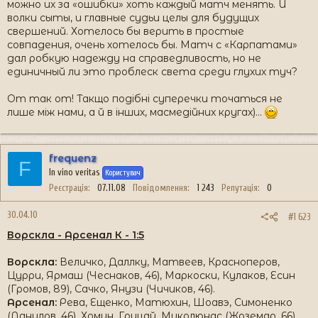
можно их за «ошибки» хоть каждый матч менять. И
волки сыты, и главные судьи целы для будущих
свершений. Хотелось бы верить в простые
совпадения, очень хотелось бы. Матч с «Карпатами»
дал робкую надежду на справедливость, но не
единичный ли это проблеск света среди глухих туч?
От так от! Такщо подібні суперечки точаться не
лише між нами, а й в інших, масмедійних кругах)...
frequenz
F
In vino veritas
Користувач
Реєстрація
07.11.08
Повідомлення
1 243
Репутація
0
30.04.10
#1 623
Ворскла - Арсенал К - 1:5
Ворскла:
Величко, Даллку, Матвеев, Красноперов,
Цурри, Ярмаш (Чеснаков, 46), Маркоски, Кулаков, Есин
(Громов, 89), Сачко, Янузи (Чичиков, 46).
Арсенал:
Рева, Ещенко, Матюхин, Шоавэ, Симоненко
(Данилов, 46), Хомин, Грицай, Миколюнас (Жоземар, 66),