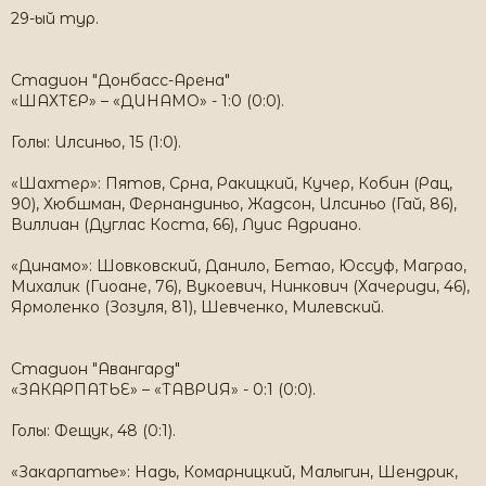
29-ый тур.
Стадион "Донбасс-Арена"
«ШАХТЕР» – «ДИНАМО» - 1:0 (0:0).
Голы: Илсиньо, 15 (1:0).
«Шахтер»: Пятов, Срна, Ракицкий, Кучер, Кобин (Рац,
90), Хюбшман, Фернандиньо, Жадсон, Илсиньо (Гай, 86),
Виллиан (Дуглас Коста, 66), Луис Адриано.
«Динамо»: Шовковский, Данило, Бетао, Юссуф, Маграо,
Михалик (Гиоане, 76), Вукоевич, Нинкович (Хачериди, 46),
Ярмоленко (Зозуля, 81), Шевченко, Милевский.
Стадион "Авангард"
«ЗАКАРПАТЬЕ» – «ТАВРИЯ» - 0:1 (0:0).
Голы: Фещук, 48 (0:1).
«Закарпатье»: Надь, Комарницкий, Малыгин, Шендрик,