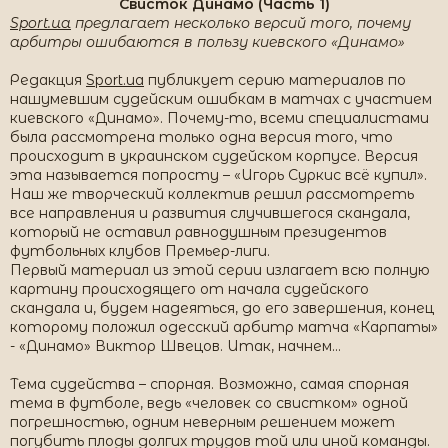
Свисток Динамо (Часть 1)
Sport.ua
предлагает несколько версий того, почему
арбитры ошибаются в пользу киевского «Динамо»
Редакция
Sport.ua
публикует серию материалов по
нашумевшим судейским ошибкам в матчах с участием
киевского «Динамо». Почему-то, всеми специалистами
была рассмотрена только одна версия того, что
происходит в украинском судейском корпусе. Версия
эта называется попросту – «Игорь Суркис всё купил».
Наш же творческий коллектив решил рассмотреть
все направления и развития случившегося скандала,
который не оставил равнодушным президентов
футбольных клубов Премьер-лиги.
Первый материал из этой серии излагает всю полную
картину происходящего от начала судейского
скандала и, будем надеяться, до его завершения, конец
которому положил одесский арбитр матча «Карпаты»
- «Динамо» Виктор Швецов. Итак, начнем…
Тема судейства – спорная. Возможно, самая спорная
тема в футболе, ведь «человек со свистком» одной
погрешностью, одним неверным решением может
погубить плоды долгих трудов той или иной команды.