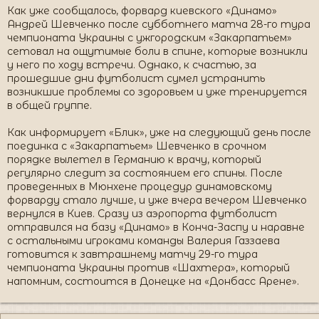
Как уже сообщалось, форвард киевского «Динамо»
Андрей Шевченко после субботнего матча 28-го тура
чемпионата Украины с ужгородским «Закарпатьем»
сетовал на ощутимые боли в спине, которые возникли
у него по ходу встречи. Однако, к счастью, за
прошедшие дни футболист сумел устранить
возникшие проблемы со здоровьем и уже тренируется
в общей группе.
Как информирует «Блик», уже на следующий день после
поединка с «Закарпатьем» Шевченко в срочном
порядке вылетел в Германию к врачу, который
регулярно следит за состоянием его спины. После
проведенных в Мюнхене процедур динамовскому
форварду стало лучше, и уже вчера вечером Шевченко
вернулся в Киев. Сразу из аэропорта футболист
отправился на базу «Динамо» в Конча-Заспу и наравне
с остальными игроками команды Валерия Газзаева
готовится к завтрашнему матчу 29-го тура
чемпионата Украины против «Шахтера», который
напомним, состоится в Донецке на «Донбасс Арене».