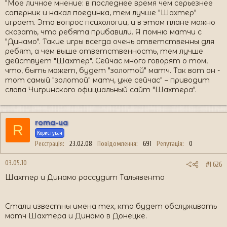
"Мое личное мнение: в последнее время чем серьезнее
соперник и накал поединка, тем лучше "Шахтер"
играет. Это вопрос психологии, и в этом плане можно
сказать, что ребята прибавили. Я помню матчи с
"Динамо". Такие игры всегда очень ответственны для
ребят, а чем выше ответственность, тем лучше
действует "Шахтер". Сейчас много говорят о том,
что, быть может, будет "золотой" матч. Так вот он -
тот самый "золотой" матч, уже сейчас" – приводит
слова Чигринского официальный сайт "Шахтера".
roma-ua
R
Користувач
Реєстрація
23.02.08
Повідомлення
691
Репутація
0
03.05.10
#1 626
Шахтер и Динамо рассудит Тальявенто
Стали известны имена тех, кто будет обслуживать
матч Шахтера и Динамо в Донецке.