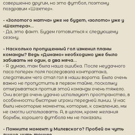
совершенно другим, но это футбол, поэтому
поздравим «Шахтер».
- «Золотого матча» уже не будет, «золото» уже у
«Шахтера»…
- Да, это факт. Будем готовиться к следующему
сезону.
- Насколько пропущенный гол изменил планы
команды? Ведь «Динамо» необходимо уже было
забивать не один, а два мяча…
- Я думаю, там была наша ошибка. После неудачного
паса поперек поля последовала контратака,
следствием чего стал гол в наши ворота. Было очень
важно не пропустить в первом тайме, поскольку
отыгрываться против этой команды очень тяжело.
Они всегда очень удачно используют пространство, в
особенности быстрые игроки передней линии. У нас
были некоторые моменты, которые, к сожалению, мы
не смогли использовать. А, в целом, кроме желания
борьбы, хорошего футбола мы не показали.
- Помните момент у Милевского? Пробей он чуть
лучше, чуть точнее…