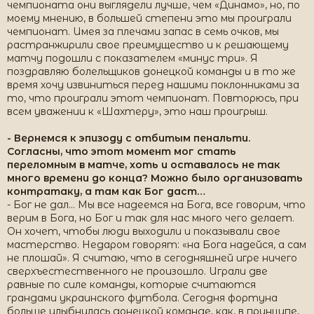
чемпионата они выглядели лучше, чем «Динамо», но, по
моему мнению, в большей степени это мы проиграли
чемпионат. Имея за плечами запас в семь очков, мы
растранжирили свое преимущество и к решающему
матчу подошли с показателем «минус три». Я
поздравляю болельщиков донецкой команды и в то же
время хочу извиниться перед нашими поклонниками за
то, что проиграли этот чемпионат. Повторюсь, при
всем уважении к «Шахтеру», это наш проигрыш.
- Вернемся к эпизоду с отбитым пенальти.
Согласны, что этот момент мог стать
переломным в матче, хоть и оставалось не так
много времени до конца? Можно было организовать
контратаку, а там как Бог даст…
- Бог не дал… Мы все надеемся на Бога, все говорим, что
верим в Бога, но Бог и так для нас много чего делает.
Он хочет, чтобы люди выходили и показывали свое
мастерство. Недаром говорят: «на Бога надейся, а сам
не плошай». Я считаю, что в сегодняшней игре ничего
сверхъестественного не произошло. Играли две
равные по силе команды, которые считаются
грандами украинского футбола. Сегодня фортуна
больше улыбнулась донецкой команде, как, в принципе,