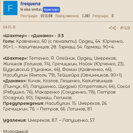
frequenz
F
In vino veritas
Користувач
Реєстрація
07.11.08
Повідомлення
1 243
Репутація
0
04.05.10
#1 628
«Шахтер» - «Динамо» - 3:3
Голы:
Кравченко, 60 (с пенальти). Ордец, 64. Юрченко,
90+1. – Калитвинцев, 28. Гармаш, 54. Гармаш, 90+4.
«Шахтер»:
Тетенко, Я. Олейник, Ордец, Имереков,
Жичиков (Голиков, 74), Гречишкин, Нойок (Юрченко, 23),
Будкивский (Луканюк, 46), Фомин (Кравченко, 46),
Насибулин (Ямполь, 79), Тейшейра (Овчинников, 90+1).
«Динамо»:
Кичак, Козлов, Лещенко, Калитвинцев
(Пинчук, 61), Лапушенко, Щедрый (Стретович, 64), Сокол
(Рябушко, 76), Макаренко (Сокуренко, 78), Петров
(Осадчий, 90), Гармаш, Логинов.
Предупреждения:
Насибулин, 15. Имереков, 26.
Гречишкин, 76. – Петров, 66. Логинов, 81.
Удаления:
Имереков, 87. – Лапушенко, 57.
Молодіжка)