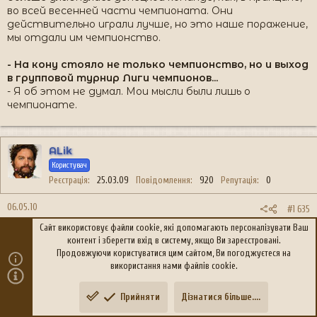
во всей весенней части чемпионата. Они
действительно играли лучше, но это наше поражение,
мы отдали им чемпионство.
- На кону стояло не только чемпионство, но и выход
в групповой турнир Лиги чемпионов...
- Я об этом не думал. Мои мысли были лишь о
чемпионате.
ALik
Користувач
Реєстрація
25.03.09
Повідомлення
920
Репутація
0
06.05.10
#1 635
Сайт використовує файли cookie, які допомагають персоналізувати Ваш
frequenz сказав(ла):
контент і зберегти вхід в систему, якщо Ви зареєстровані.
Продовжуючи користуватися цим сайтом, Ви погоджуєтеся на
Безусловно, в весенней части чемпионата они
використання нами файлів cookie.
выглядели лучше, чем «Динамо», но, по моему мнению, в
большей степени это мы проиграли чемпионат.
Прийняти
Дізнатися більше....
Зверху
Знизу
шо я і казав...самі все зробили для Шахтаря! тим тільки