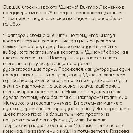
Бывший игрок киевского "Динамо" Виктор Леоненко в
преддверии матча 29-го тура чемпионата Украины с
"Шахтёром" поделился свои взглядом на линии бело-
голубых.
"Вратарей сложно оценить. Потому что иногда
вратари стоят хорошо, иногда у них случаются
срывы. Тем более, перед Газзаевым будет стоять
выбор, кого поставить в ворота. У "Динамо" оборона в
плохом состоянии. "Шахтёр" выигрывает за счёт
того, что у Луческу в защите играют
русскоговорящие парни. Поражался, как ужгородцы один
на один выходили. В полузащите у "Динамо" хватает
глупостей. Ерёменко знал, что на нём уже висит одна
жёлтая карточка. Но всё равно получил ещё одну и
теперь пропускает матч. Может, специально так
сделал, потому что боится с "Шахтёром" играть? За
Милевского и говорить нечего. В последнем матче с
аутсайдерами нанёс три удара за игру. Это проблема.
Шева тоже пока не блещет. У него просто не
получается набрать форму. Думаю, Валерию
Георгиевичу недолго осталось. "Динамо" – это не его
команда. Не везёт ему с ней. Не получается у Газзаева