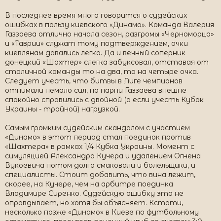
В последнее время много говорится о судейских
ошибках в пользу киевского «Динамо». Команда Валерия
Газзаева отлично начала сезон, разгромы «Черноморца»
и «Таврии» служат тому подтверждением, очки
киевлянам давались легко. Да и вечный соперник
донецкий «Шахтер» слегка забуксовал, отставая от
столичной команды то на два, то на четыре очка.
Следует учесть, что битвы в Лиге чемпионов
отнимали немало сил, но парни Газзаева внешне
спокойно справились с двойной (а если учесть Кубок
Украины - тройной) нагрузкой.
Самым громким судейским скандалом с участием
«Динамо» в этот период стал поединок против
«Шахтера» в рамках 1/4 Кубка Украины. Момент с
симуляцией Александра Кучера и удалением Огнена
Вукоевича потом долго смаковали и болельщики, и
специалисты. Стоит добавить, что вина лежит,
скорее, на Кучере, чем на арбитре поединка
Владимире Сиренко. Судейскую ошибку это не
оправдывает, но хотя бы объясняет. Кстати,
несколько позже «Динамо» в Киеве по футбольному