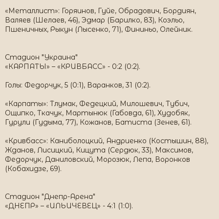
«Металлист»: Горяинов, Гуйе, Обрадович, Бордиян,
Валяев (Шелаев, 46), Эдмар (Барилко, 83), Коэльо,
Пшеничных, Рыкун (Лысенко, 71), Фининьо, Олейник.
Стадион "Украина"
«КАРПАТЫ» – «КРИВБАСС» - 0:2 (0:2).
Голы: Федорчук, 5 (0:1), Варанков, 31 (0:2).
«Карпаты»: Тлумак, Федецкий, Милошевич, Тубич,
Ощипко, Ткачук, Мартынюк (Габовда, 61), Худобяк,
Гурули (Гудыма, 77), Кожанов, Батиста (Зенев, 61).
«Кривбасс»: Каниболоцкий, Андриенко (Костышин, 88),
Жданов, Лисицкий, Кицута (Сердюк, 33), Максимов,
Федорчук, Даниловский, Морозюк, Лепа, Воронков
(Кобахидзе, 69).
Стадион "Днепр-Арена"
«ДНЕПР» – «ИЛЬИЧЕВЕЦ» - 4:1 (1:0).