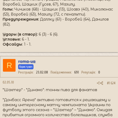
Воробей, Шацких (Гусев, 67), Мазилу.
Голы:
Чичиков (68) - Шацких (13), Шоавэ (40), Миколюнас
(53), Воробей (63), Мазилу (72, с пенальти).
Предупреждения:
Даллку (61) - Воробей (64), Данилов
(82).
Удары (в створ):
6 (3) - 6 (6).
Угловые:
6 - 1.
Офсайды
: 1 - 1.
roma-ua
R
Користувач
Реєстрація
23.02.08
Повідомлення
691
Репутація
0
02.05.10
#1 624
"Шахтер" - "Динамо": тонны пива для фанатов
"Донбасс Арена" активно готовится к решающему и
самому интересному матчу чемпионата Украины по
футболу этого сезона – "Шахтер" – "Динамо". Ожидая
прибытия огромного количества болельщиков, служба