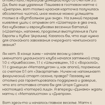
отомстило, переиграв донецкий клуб со счетом 3:0.
Да, было еще удаление Пашаева в гостевом матче с
«Днепром», вот только красная карточка получилась
абсолютно чистой, иное мнение можно услышать
только в «Футбольном уик-энде». На зимний перерыв
киевляне ушли с отрывом от «Шахтера» в два очка,
без кубковых и еврокубковых весенних баталий
(«Шахтер», напомню, продолжил выступления в Лиге
Европы и Кубке Украины). Казалось бы, что еще нужно
для спокойного завоевания очередного чемпионского
звания?
Ан нет. В конце зимы – начале весны у самого
именитого украинского клуба начался затяжной спад.
1:0 с «Кривбассом», 1:1 с «Ильичевцем», 1:0 с «Ворсклой»,
1:1 с донецким «Металлургом» и, как апогей, поражение
со счетом 0:1 от «Закарпатья». Ничем не напоминает
феерический старт сезона, правда? Газзаеву же
столько раз гарантировалась поддержка и доверие,
что его отставка стала бы для Игоря Суркиса
настоящей «потерей лица». А впереди «Динамо» ждали
матчи с «Металлистом» и «Днепром».
Вот здесь-то и началось главное веселье. Матч с