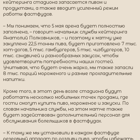
кейтеринга стадиона запасается пивом и
продуктами, а также вводит усиленный режим
работы фастфудов.
– Мы понимаем, что 5 мая арена будет полностью
заполнена, – говорит начальник службы кейтеринга
Анатолий Полковников, – и поэтому к матчу уже
закуплено 22,5 тонны пива, будет приготовлено 7 тыс.
хот-догов, 5 тыс. гамбургеров, 5 тыс. чизбургеров, 10
тыс. сэндвичей и разнообразных закусок, чтобы
удовлетворить потребности наших гостей.
Учитывая, что будет очень жарко, мы также запасли
8 тыс. порций мороженого и разные прохладительные
напитки.
Кроме того, в этот день возле стадиона будут
работать несколько мобильных точек продажи, где
гости смогут купить пиво, мороженое и закуски. По
словам начальника службы, на этом матче также
будет задействован дополнительный персонал для
обслуживания болельщиков в фастфудах.
– К тому же мы установили в каждом фастфуде
резервный аппарат по розливу пива, чтобы избежать