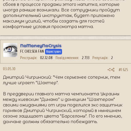
сбоев в процессе продажи этого напитка, которые
иногда раньше возникали. Все сотрудники пройдут
дополнительный инструктаж, будет приложено
максимум усилий, чтобы создать для гостей
комфортные условия просмотра матча.
NoMoneyNoCrysis
FC CHELSEA FAN
Користувач
Реєстрація
02.12.08
Повідомлення
2 733
Репутація
2
03.05.10
#1 625
Дмитрий Чигринский: "Чем серьезнее соперник, тем
лучше играет "Шахтер".
В преддверии главного матча чемпионата Украины
между киевским "Динамо" и донецким "Шахтером"
своими ожиданиями от игры поделился экс-защитник
горняков Дмитрий Чигринский, который в нынешнем
сезоне защищает цвета "Барселоны". По его мнению,
дончане должны обязательно побеждать.