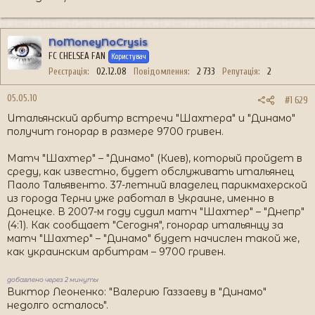
NoMoneyNoCrysis
FC CHELSEA FAN
Користувач
Реєстрація
02.12.08
Повідомлення
2 733
Репутація
2
05.05.10
#1 629
Итальянский арбитр встречи "Шахтера" и "Динамо"
получит гонорар в размере 9700 гривен.
Матч "Шахтер" – "Динамо" (Киев), который пройдет в
среду, как известно, будет обслуживать итальянец
Паоло Тальявенто. 37-летний владелец парикмахерской
из города Терни уже работал в Украине, именно в
Донецке. В 2007-м году судил матч "Шахтер" – "Днепр"
(4:1). Как сообщает "Сегодня", гонорар итальянцу за
матч "Шахтер" – "Динамо" будет начислен такой же,
как украинским арбитрам – 9700 гривен.
добавлено через 2 минуты
Виктор Леоненко: "Валерию Газзаеву в "Динамо"
недолго осталось".