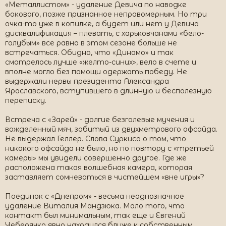
«Металлистом» - удаление Девича по наводке
бокового, позже признанное неправомерным. Но три
очка-то уже в копилке, а будет или нет у Девича
дисквалификация – плевать, с харьковчанами «бело-
голубым» все равно в этом сезоне больше не
встречаться. Обидно, что «Динамо» и так
смотрелось лучше «желто-синих», вело в счете и
вполне могло без помощи одержать победу. Не
выдержали нервы президента Александра
Ярославского, вступившего в длинную и бесполезную
переписку.
Встреча с «Зарей» - долгие безголевые мучения и
вожделенный мяч, забитый из двухметрового офсайда.
Не выдержал Геллер. Слова Суркиса о том, что
никакого офсайда не было, но по повтору с «третьей
камеры» мы увидели совершенно другое. Где же
расположена такая волшебная камера, которая
заставляет сомневаться в чистейшем «вне игры»?
Поединок с «Днепром» - весьма неоднозначное
удаление Виталия Мандзюка. Мало того, что
контакт был минимальным, так еще и Евгений
Чеберячко явно находился ближе к собственным