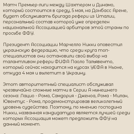
Матч Премьер-лиги между Шахтером и Динамо,
который состоится в среду, 5 мая, на Донбасс Арене,
будет обслуживать бригада рефери из Италии,
персональный состав которой уже определен
национальной Ассоциацией арбитров этой страны по
просьбе ФФУ.
Президент Ассоциации Марчелло Никки оповестил
украинскую федерацию, что среди круга топ-
специалистов они остановили свой выбор на
талантливом рефери ФИФА Паоло Тальявенто,
который сейчас находится на курсах УЕФА в Ньоне,
откуда 4 мая и вылетит в Украину.
Этот авторитетный специалист обслуживал
чрезвычайно сложные матчи в Серии А нынешнего
сезона: Лацио - Рома, Самдория - Дженоа, Рома - Милан,
Ювентус - Рома, продемонстрировав великолепный
уровень судейства. Поэтому, по мнению господина
Никки, названная кандидатура является лучшей среди
которых Ассоциация может предложить ФФУ на
данный момент.