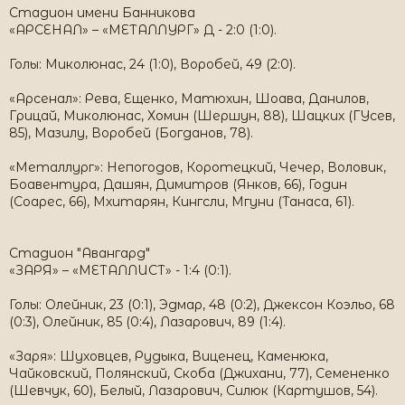
Стадион имени Банникова
«АРСЕНАЛ» – «МЕТАЛЛУРГ» Д - 2:0 (1:0).
Голы: Миколюнас, 24 (1:0), Воробей, 49 (2:0).
«Арсенал»: Рева, Ещенко, Матюхин, Шоава, Данилов,
Грицай, Миколюнас, Хомин (Шершун, 88), Шацких (ГУсев,
85), Мазилу, Воробей (Богданов, 78).
«Металлург»: Непогодов, Коротецкий, Чечер, Воловик,
Боавентура, Дашян, Димитров (Янков, 66), Годин
(Соарес, 66), Мхитарян, Кингсли, Мгуни (Танаса, 61).
Стадион "Авангард"
«ЗАРЯ» – «МЕТАЛЛИСТ» - 1:4 (0:1).
Голы: Олейник, 23 (0:1), Эдмар, 48 (0:2), Джексон Коэльо, 68
(0:3), Олейник, 85 (0:4), Лазарович, 89 (1:4).
«Заря»: Шуховцев, Рудыка, Виценец, Каменюка,
Чайковский, Полянский, Скоба (Джихани, 77), Семененко
(Шевчук, 60), Белый, Лазарович, Силюк (Картушов, 54).