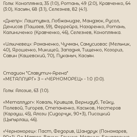
Голы: Коноплянка, 35 (1:0), Ротань, 49 (2:0), Кравченко, 64
(3:0), Касьян, 68 (3:1), Селезнев, 82 (4:1).
«Днепр»: Лаштувка, Лобжанидзе, Мандзюк, Русол,
Денисов (Пашаев, 59), Феррейра, Назаренко, Ротань,
Калиниченко (Кравченко, 46), Селезнев, Коноплянка.
«Ильичевец»: Романенко, Чучман, Самусиовас (Мельник,
40), Ярошенко, Микицей, Западня, Тищенко, Козориз,
Савин (Кашевский, 70), Пуканыч, Касьян.
Стадион "Славутич-Арена"
«МЕТАЛЛУРГ» З – «ЧЕРНОМОРЕЦ» - 1:0 (0:0).
Голы: Алозие, 63 (1:0).
«Металлург»: Коваль, Кривцов, Вернидуб, Тейку,
Полевой, Тигорев, Степаненко, Каськов, Нестеров
(Карауш, 45), Алози (Сидорчук, 90+3), Писоцкий
(Цыгырлаш, 46).
«Черноморец»: Паст, Федорив, Шандрук (Пономарев,