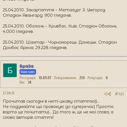
25.04.2010. Закарпаття − Металург З. Ужгород.
Стадіон Авангард. 900 глядачів.
25.04.2010. Оболонь − Кривбас. Київ. Стадіон Оболонь.
4.000 глядачів.
25.04.2010. Шахтар - Чорноморець. Донецьк. Стадіон
Донбас Арена. 29.228 глядачів.
БраЗа
Б
Користувач
Реєстрація
10.09.07
Повідомлення
250
Репутація
0
Вік
34
27.04.10
#1 622
Прочитав сьогодні в неті цікаву статтю))...
Не подумайте що провокую до суперечок) Просто
варто це почитати)... До того ж, це не мої слова, а
слова авторів статті!