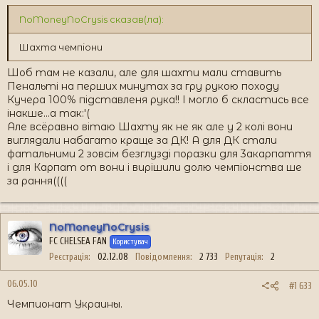
NoMoneyNoCrysis сказав(ла):
Шахта чемпіони
Шоб там не казали, але для шахти мали ставить
Пенальті на перших минутах за гру рукою походу
Кучера 100% підставленя рука!! І могло б скластись все
інакше...а так:'(
Але всёравно вітаю Шахту як не як але у 2 колі вони
виглядали набагато краще за ДК! А для ДК стали
фатальними 2 зовсім безглузді поразки для 3акарпаття
і для Карпат от вони і вирішили долю чемпіонства ше
за рання((((
NoMoneyNoCrysis
FC CHELSEA FAN
Користувач
Реєстрація
02.12.08
Повідомлення
2 733
Репутація
2
06.05.10
#1 633
Чемпионат Украины.