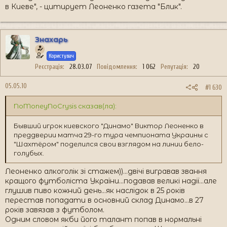
в Киеве", - цитирует Леоненко газета "Блик".
Знахарь
Користувач
Реєстрація
28.03.07
Повідомлення
1 062
Репутація
20
05.05.10
#1 630
NoMoneyNoCrysis сказав(ла):
Бывший игрок киевского "Динамо" Виктор Леоненко в
преддверии матча 29-го тура чемпионата Украины с
"Шахтёром" поделился свои взглядом на линии бело-
голубых.
Леоненко алкоголік зі стажем))...двічі вигравав звання
кращого футболіста України...подавав великі надії...але
глушив пиво кожний день...як наслідок в 25 років
перестав попадати в основний склад Динамо...в 27
років завязав з футболом.
Одним словом якби його талант попав в нормальні