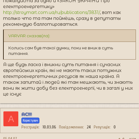
пожалуйста за одно и «ЗАКОН УКРАЇНИ Про
електроенергетику»
http://stroymart.com.ua/ru/publications/3831/
, вот как
только что та там поймёшь, сразу в депутаты
рекомендую баллотироваться.
VARVAR сказав(ла):
Колись сам був такої думки, поки не вник в суть
питання.
А ще будь ласка і вникни суть питання і сучасних
європейських країн, які не мають таких потужних
електроенергетичних ресурсів як наша країна. А
також запитай і людей які там мешкають, чи знають
вони як жити добу без електроенергії, чи в загалі у них
це існує
AC!!!
A
Користувач
Реєстрація
10.03.06
Повідомлення
24
Репутація
0
05.04.07