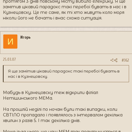
протягом 3 днів повсьому місту вибило елекрику. Я ще
замітив цікавий парадокс такі перебої бувать в нас і в
Кузнецовску. Це те саме, як ті хто живуть коло моря
ніколи його не бачать і внас схожа ситуація.
Игорь
И
25.03.07
#362
Я ще замітив цікавий парадокс такі перебої бувать в
нас і в Кузнецовску.
Мабудь в Кузнецовску теж відкрили філіал
Нетішинського МЕМа.
На прошлій неділі по ночам були такі випадки, коли
СВТІЛО пропадало і появлялось з інтервалом декілька
хвилин з разів 5. І так декілька днів.
Може із-за цього, що наш МЕМ так практикується в