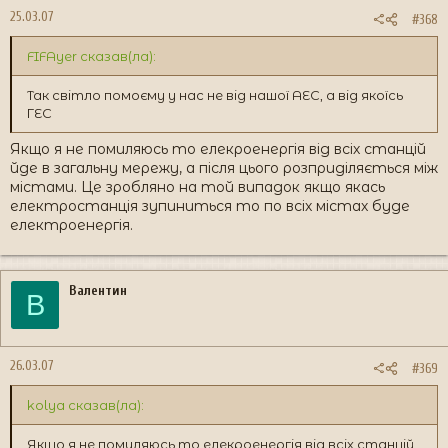
25.03.07
#368
FIFAyer сказав(ла):
Так світло помоєму у нас не від нашої АЕС, а від якоїсь
ГЕС
Якщо я не помиляюсь то елекроенергія від всіх станцій
йде в загальну мережу, а після цього розприділяється між
містами. Це зробляно на той випадок якщо якась
електростанція зупиниться то по всіх містах буде
електроенергія.
Валентин
В
26.03.07
#369
kolya сказав(ла):
Якщо я не помиляюсь то елекроенергія від всіх станцій