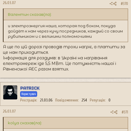
26.03.07
#370
Валентин сказав(ла):
и электроэнергия наша, которая под боком, покуда
дойдёт к нам через кучу посредников, каждый со своим
рубильником и с великими полномочиями
А ще по цій дорозі проводів трохи нагріє, а платити за
це нам приходиться.
Інформація для роздумів: в Україні на нагрівання
електромереж іде 5,5 МВт. Це потужність нашої і
Рівненської АЕС разом взятих.
PATRICK
Користувач
Реєстрація
21.03.06
Повідомлення
254
Репутація
0
26.03.07
#371
kolya сказав(ла):