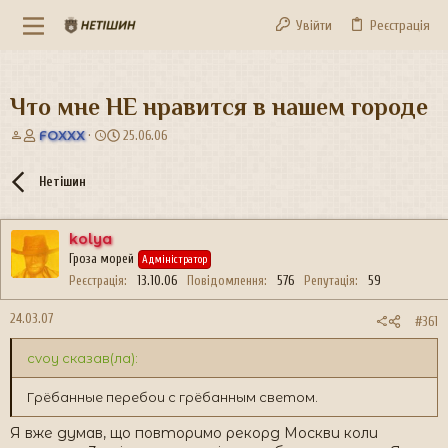
Увійти
Реєстрація
Что мне НЕ нравится в нашем городе
А
Д
FOXXX
25.06.06
в
а
т
т
Нетішин
о
а
р
с
т
т
kolya
е
в
Гроза морей
м
о
Адміністратор
и
р
Реєстрація
13.10.06
Повідомлення
576
Репутація
59
е
н
24.03.07
#361
н
я
cvoy сказав(ла):
Грёбанные перебои с грёбанным светом.
Я вже думав, що повторимо рекорд Москви коли