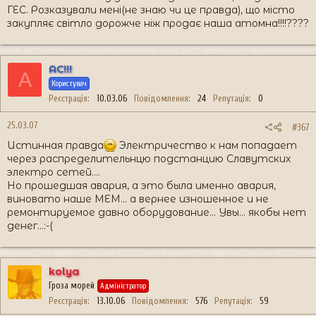
ГЕС. Розказували мені(не знаю чи це правда), що місто
закупляє світло дорожче ніж продає наша атомна!!!!????
AC!!!
A
Користувач
Реєстрація
10.03.06
Повідомлення
24
Репутація
0
25.03.07
#367
Истинная правда
Электричество к нам попадает
через распределительнцю подстанцию Славутских
электро сетей....
Но прошедшая авария, а это была именно авария,
виновато наше МЕМ... а вернее изношенное и не
ремонтируемое давно оборудование... Увы... якобы нет
денег...:-(
kolya
Гроза морей
Адміністратор
Реєстрація
13.10.06
Повідомлення
576
Репутація
59