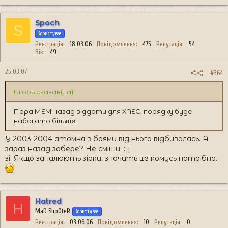
Spoch
S
Користувач
Реєстрація
18.03.06
Повідомлення
475
Репутація
54
Вік
49
25.03.07
#364
Игорь сказав(ла):
Пора МЕМ назад віддати для ХАЕС, порядку буде
набагато більше.
У 2003-2004 атомна з боями від нього відбивалась. А
зараз назад забере? Не сміши. :-|
зі: Якщо запалюють зірки, значить це комусь потрібно.
Hatred
H
MaD Sho0teR
Користувач
Реєстрація
03.06.06
Повідомлення
10
Репутація
0