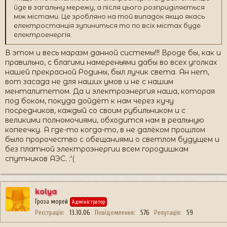
йде в загальну мережу, а після цього розприділяється
між містами. Це зробляно на той випадок якщо якась
електростанція зупиниться то по всіх містах буде
електроенергія.
В этом и весь маразм данной системы!!! Вроде бы, как и
правильно, с благими намереньями дабы во всех уголках
нашей прекрасной Родины, был лучик света. Ан нет,
вот засада не для наших умов и не с нашим
менталитетом. Да и электроэнергия наша, которая
под боком, покуда дойдёт к нам через кучу
посредников, каждый со своим рубильником и с
великими полномочиями, обходится нам в реальную
копеечку. А где-то когда-то, в не далёком прошлом
было пророчество с обещаниями о светлом будущем и
без платной электроэнергии всем городишкам
спутников АЭС. :'(
kolya
Гроза морей
Адміністратор
Реєстрація
13.10.06
Повідомлення
576
Репутація
59