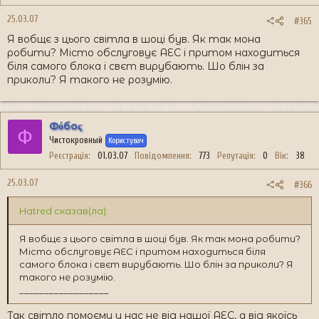
25.03.07
#365
Я вобщє з цього світла в шоці був. Як так мона
робити? Місто обслуговує АЕС і притом находиться
біля самого блока і свєт вирубають. Шо блін за
приколи? Я такого не розумію.
Фόбоς
Ф
Чистокровный
Користувач
Реєстрація
01.03.07
Повідомлення
773
Репутація
0
Вік
38
25.03.07
#366
Hatred сказав(ла):
Я вобщє з цього світла в шоці був. Як так мона робити?
Місто обслуговує АЕС і притом находиться біля
самого блока і свєт вирубають. Шо блін за приколи? Я
такого не розумію.
__________________
Так світло помоєму у нас не від нашої АЕС, а від якоїсь