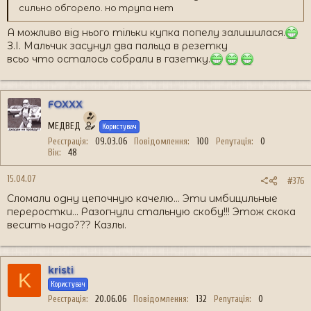
сильно обгорело. но трупа нет
А можливо від нього тільки купка попелу залишилася.
З.І. Мальчик засунул два пальца в резетку
всьо что осталось собрали в газетку.
FOXXX
МЕДВЕД
Користувач
Реєстрація
09.03.06
Повідомлення
100
Репутація
0
Вік
48
15.04.07
#376
Сломали одну цепочную качелю... Эти имбицильные
переростки... Разогнули стальную скобу!!! Этож скока
весить надо??? Казлы.
kristi
K
Користувач
Реєстрація
20.06.06
Повідомлення
132
Репутація
0