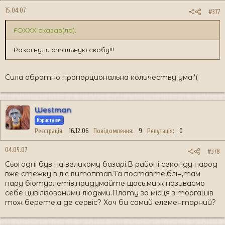
15.04.07
#377
FOXXX сказав(ла):
Разогнули стальную скобу!!!
Сила обратно пропорциональна количеству ума:'(
Westman
Користувач
Реєстрація
16.12.06
Повідомлення
9
Репутація
0
04.05.07
#378
Сьогодні був на великому базарі.В районі секонду народ
вже стежку в ліс витоптав.Та поставте,блін,там
пару біотуалетів,придумайте щось,ми ж називаємо
себе цивілізованими людьми.Плату за місця з торгашів
тож берете,а де сервіс? Хоч би самий елементарний?