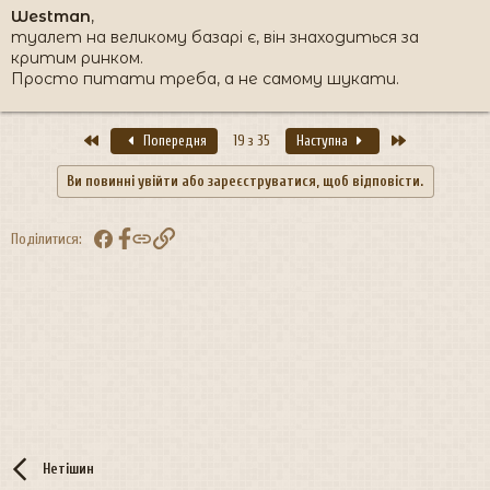
Westman
,
туалет на великому базарі є, він знаходиться за
критим ринком.
Просто питати треба, а не самому шукати.
Перший
Останній
Попередня
19 з 35
Наступна
Ви повинні увійти або зареєструватися, щоб відповісти.
Facebook
Посилання
Поділитися:
Нетішин