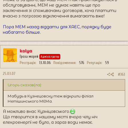
обслуговуванні, МЕМ не думає навіть ще про
заключення зі споживачами договорів, хоча платити
вчасно з погрозою відключення вимагають вже!
Пора МЕМ назад віддати для ХАЕС, порядку буде
набагато більше.
kolya
Гроза морей
Адміністратор
Реєстрація
13.10.06
Повідомлення
576
Репутація
59
25.03.07
#363
Игорь сказав(ла):
Мабудь в Кузнецовску теж відкрили філіал
Нетішинського МЕМа.
А можливо внас Кузніцовського.
Що творится в нашому місті вчора чілу ніч
елекроенергії не було, а зараз води немає.