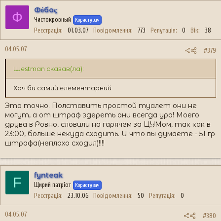
Фόбоς
Ф
Чистокровный
Користувач
Реєстрація
01.03.07
Повідомлення
773
Репутація
0
Вік
38
04.05.07
#379
Westman сказав(ла):
Хоч би самий елементарний
Это точно. Полставить простой туалет они не
могут, а от штраф здереть они всегда ура! Моего
друва в Ровно, словили на гарячем за ЦУМом, так как в
23:00, больше некуда сходить. И что вы думаете - 51 гр
штрафа(неплохо сходил)!!!!
fynteak
F
Щирий патріот
Користувач
Реєстрація
23.10.06
Повідомлення
50
Репутація
0
04.05.07
#380