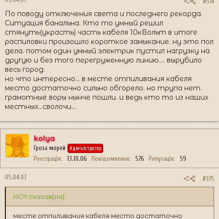
#374
По поводу отключения света и последнего рекорда.
Ситуация банальна. Кто то умный решил
стянуть(украсть) часть кабеля 10кВольт в итоге
распиловки произошло короткое замыкание. ну это пол
дела. потом один умный электрик пустил нагрузку на
другую и без того перегруженную линию.... вырубило
весь город.
но что интересно... в месте отпиливания кабеля
место достаточно сильно обгорело. но трупа нет.
грамотные воры нынче пошли. и ведь кто то из наших
местных...сволочи...
kolya
Гроза морей
Адміністратор
Реєстрація
13.10.06
Повідомлення
576
Репутація
59
05.04.07
#375
AC!!! сказав(ла):
месте отпиливания кабеля место достаточно