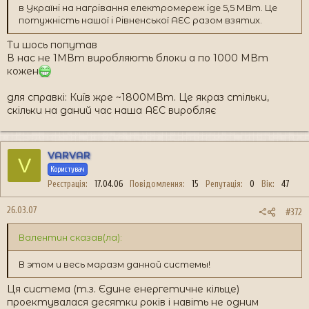
в Україні на нагрівання електромереж іде 5,5 МВт. Це
потужність нашої і Рівненської АЕС разом взятих.
Ти шось попутав
В нас не 1МВт виробляють блоки а по 1000 МВт
кожен
для справкі: Київ жре ~1800МВт. Це якраз стільки,
скільки на даний час наша АЕС виробляє
VARVAR
V
Користувач
Реєстрація
17.04.06
Повідомлення
15
Репутація
0
Вік
47
26.03.07
#372
Валентин сказав(ла):
В этом и весь маразм данной системы!
Ця система (т.з. Єдине енергетичне кільце)
проектувалася десятки років і навіть не одним