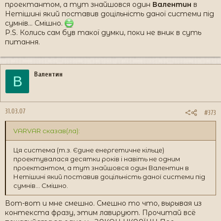
проектантом, а тут знайшовся один
Валентин
в
Нетішині який поставив доцільність даної системи під
сумнів... Смішно.
P.S. Колись сам був такої думки, поки не вник в суть
питання.
Валентин
В
31.03.07
#373
VARVAR сказав(ла):
Ця система (т.з. Єдине енергетичне кільце)
проектувалася десятки років і навіть не одним
проектантом, а тут знайшовся один Валентин в
Нетішині який поставив доцільність даної системи під
сумнів... Смішно.
Вот-вот и мне смешно. Смешно то что, вырывая из
контекста фразу, этим лавируют. Прочитай всё