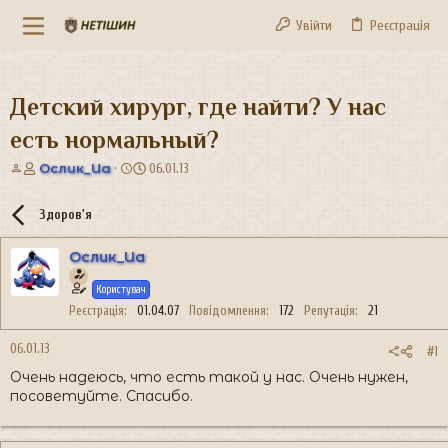
Увійти
Реєстрація
Детский хирург, где найти? У нас
есть нормальный?
А
Д
Ослик_Иа
06.01.13
в
а
т
т
Здоров'я
о
а
р
с
Ослик_Иа
т
т
е
в
Користувач
м
о
и
р
Реєстрація
01.04.07
Повідомлення
172
Репутація
21
е
н
06.01.13
#1
н
Очень надеюсь, что есть такой у нас. Очень нужен,
я
посоветуйте. Спасибо.