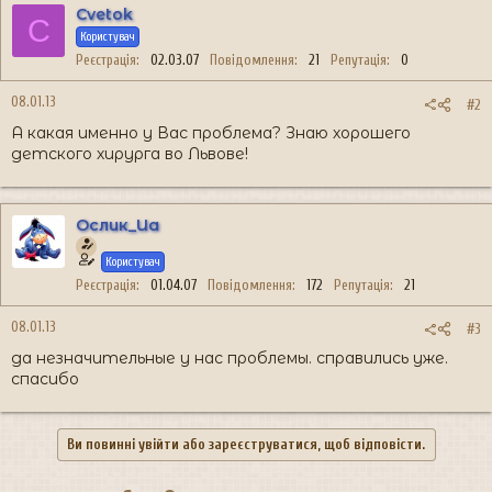
Cvetok
C
Користувач
Реєстрація
02.03.07
Повідомлення
21
Репутація
0
08.01.13
#2
А какая именно у Вас проблема? Знаю хорошего
детского хирурга во Львове!
Ослик_Иа
Користувач
Реєстрація
01.04.07
Повідомлення
172
Репутація
21
08.01.13
#3
да незначительные у нас проблемы. справились уже.
спасибо
Ви повинні увійти або зареєструватися, щоб відповісти.