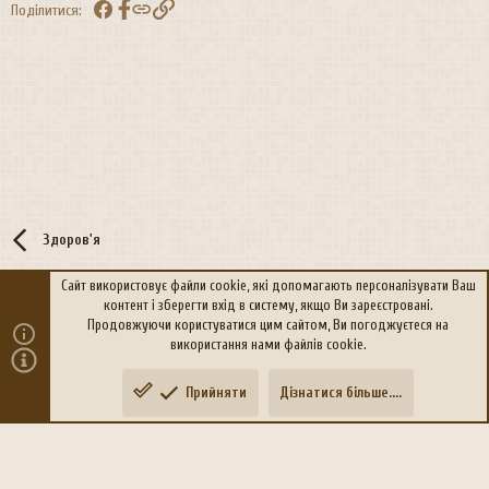
Facebook
Посилання
Поділитися:
Здоров'я
Сайт використовує файли cookie, які допомагають персоналізувати Ваш
контент і зберегти вхід в систему, якщо Ви зареєстровані.
R
Політика конфіденційності
Дoпoмoга
Продовжуючи користуватися цим сайтом, Ви погоджуєтеся на
S
використання нами файлів cookie.
S
®
Community platform by XenForo
© 2010-2026 XenForo Ltd.
Прийняти
Дізнатися більше....
Переклад:
xen-foro.com.ua
Зверху
Знизу