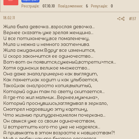
Реєстрація
07.10.10
Повідомлення
6
Репутація
0
18.02.11
#137
Жила была девочка...взрослая девочка...
Вернее сказать уже зрелая женщина...
И все потихонечку,все помаленечку,
Мила и нежна и немного застенчива.
Жила ожиданием:Вдруг все изменится,
И скоро закончится ее одиночество...
Вот-вот он появится,суженый,встрети>тся...
Хотя одиноких великое множество...
Она даже знала,примерно как выглядит,
Как пахнет,как ходит и как улыбается,
Такой,как она,просто копия,вылитый,
Который один там по свету скитается...
А где-то жил мальчик...Вернее,мужчина>,
Который проснувшись,заглядывал в зеркало,
Смотрел надоевшую эту картину,
Что жизнью припудрена,мелом почеркана...
Он свыкся уже со своим одиночеством,
И встретить кого-то уже не надеялся...
А привыкать в этом возрасте к новшествам?!
Миф о любви как-то быстро рассеялся...