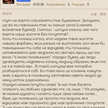
Реєстрація
07.05.08
Повідомлення
6
Репутація
0
16.02.11
#134
тут не варто сприймати так буквально. Зрозуміло,
що всі ми повноцінні так чи інакше (хоча й немало
вийнятків буває))). Скепсис - штука класна, але чого
варте наше життя без почуттів?...
Коли ти кохаєш когось, хто наділяє твоє життя
новими фарбами, яких раніше не вистачало (хоч яким би
повноцінним ти себе не відчував), ти починаєш
наповнювати цією людиною всі свої мрії, віриш, що ось
вона і "є моєю половинкою". Нерідко буває, що люди
ідеалізують, наділяючи кохану людину образом, яким та
не є в повній мірі... В такій ситуації вже потрібно
розбиратися в собі. Бо таке воно це кохання, кажуть
хімія, а вірити в половинку заставляє навіть людей до
мізку кісток раціональних.
Нерідко можна почути слова: "в нас так багато
спільного, ми любимо однаково те, се, інше..." Не розумію,
як можна шукати і кохати лише свою майже копію...
Вірю, що половинка, це просто та людина, яка
відкриває нові горизонти, дає нові прагнення і почуття.
Ти не хочеш від цієї людини нічого в замін за своє кохання,