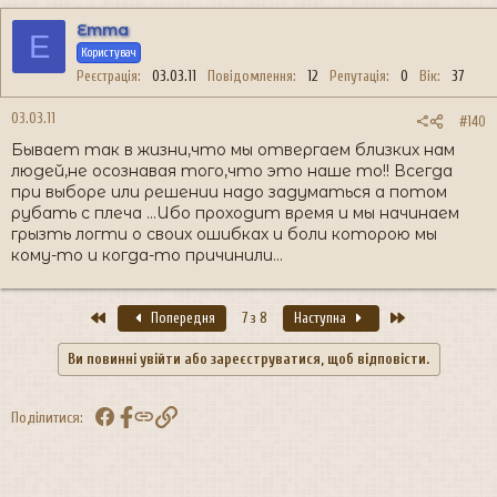
Emma
E
Користувач
Реєстрація
03.03.11
Повідомлення
12
Репутація
0
Вік
37
03.03.11
#140
Бывает так в жизни,что мы отвергаем близких нам
людей,не осознавая того,что это наше то!! Всегда
при выборе или решении надо задуматься а потом
рубать с плеча ...Ибо проходит время и мы начинаем
грызть логти о своих ошибках и боли которою мы
кому-то и когда-то причинили...
Перший
Останній
Попередня
7 з 8
Наступна
Ви повинні увійти або зареєструватися, щоб відповісти.
Facebook
Посилання
Поділитися: