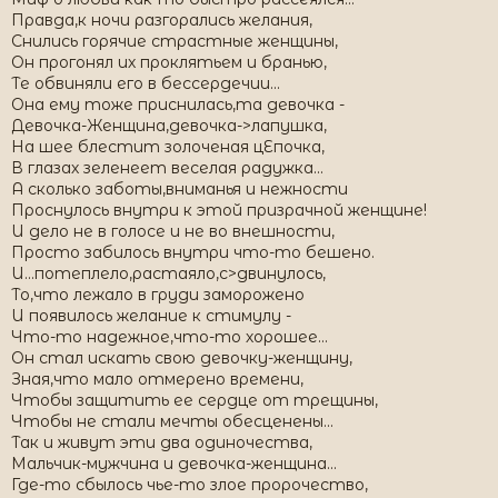
Правда,к ночи разгорались желания,
Снились горячие страстные женщины,
Он прогонял их проклятьем и бранью,
Те обвиняли его в бессердечии...
Она ему тоже приснилась,та девочка -
Девочка-Женщина,девочка->лапушка,
На шее блестит золоченая цЕпочка,
В глазах зеленеет веселая радужка...
А сколько заботы,вниманья и нежности
Проснулось внутри к этой призрачной женщине!
И дело не в голосе и не во внешности,
Просто забилось внутри что-то бешено.
И...потеплело,растаяло,с>двинулось,
То,что лежало в груди заморожено
И появилось желание к стимулу -
Что-то надежное,что-то хорошее...
Он стал искать свою девочку-женщину,
Зная,что мало отмерено времени,
Чтобы защитить ее сердце от трещины,
Чтобы не стали мечты обесценены...
Так и живут эти два одиночества,
Мальчик-мужчина и девочка-женщина...
Где-то сбылось чье-то злое пророчество,