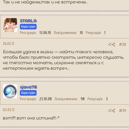
Так и не найдены,так и не встречены...
STARLA
Користувач
Реєстрація
13.06.10
Повідомлення
10
Репутація
1
26.02.11
#138
Большая удача в жизни — найти такого человека,
чтобы было приятно смотреть, интересно слушать,
не тягостно молчать, искренне смеяться и с
нетерпением ждать встреч…
sjava78
Користувач
Реєстрація
23.10.08
Повідомлення
98
Репутація
3
03.03.11
#139
вот!!!! вот она истина!!!:-*