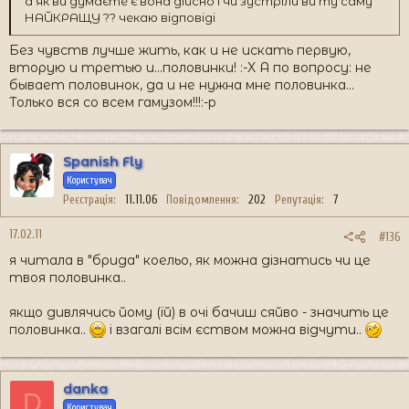
а як ви думаєте є вона дійсно і чи зустріли ви ту саму
НАЙКРАЩУ ?? чекаю відповіді
Без чувств лучше жить, как и не искать первую,
вторую и третью и...половинки! :-X А по вопросу: не
бывает половинок, да и не нужна мне половинка...
Только вся со всем гамузом!!!:-p
Spanish Fly
Користувач
Реєстрація
11.11.06
Повідомлення
202
Репутація
7
17.02.11
#136
я читала в "брида" коельо, як можна дізнатись чи це
твоя половинка..
якщо дивлячись йому (їй) в очі бачиш сяйво - значить це
половинка..
і взагалі всім єством можна відчути..
danka
D
Користувач