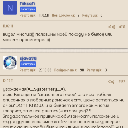
говорить о половинках.
NiksaN
N
Користувач
Реєстрація
11.02.11
Повідомлення
2
Репутація
0
11.02.11
#131
видел многих))) половины моей походу не было)) или
может просмотрел)))
sjava78
Користувач
Реєстрація
23.10.08
Повідомлення
98
Репутація
3
12.02.11
#132
уважаемая
(=__SysteMery__=)
,
если Вы ищете "сказочного героя" или всю любовь
описанная в любовных романах-есть шанс остаться ни
с чем*DONT KNOW.....не бывает этого.как многие
говорят, это все длится(настоящее)2.5-
3года,остальное:привычка,обьязанность,положение и
т.д. я думаю если иметь обычное понимание,доверие
друг к другу,чтобы был чуть лучьше друга(опорой) ну и