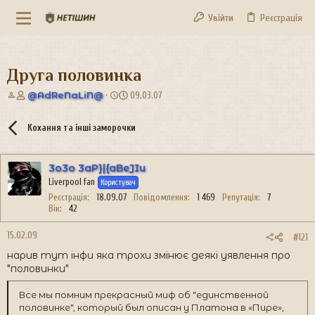
Увійти
Реєстрація
Друга половинка
А
Д
@AdReNaLiN@
09.03.07
в
а
т
т
Кохання та інші заморочки
о
а
р
с
т
т
3o3o 3aP}|{aBeJIu
е
в
Liverpool fan
м
о
Користувач
и
р
Реєстрація
18.09.07
Повідомлення
1 469
Репутація
7
е
Вік
42
н
н
15.02.09
#121
я
нарив тут інфи яка трохи змінює деякі уявлення про
"половинки"
Все мы помним прекрасный миф об "единственной
половинке", который был описан у Платона в «Пире»,