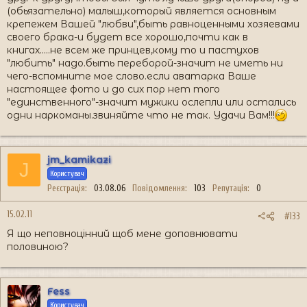
(обьязательно) малыш,который является основным
крепежем Вашей "любви",быть равноценными хозяевами
своего брака-и будет все хорошо,почти как в
книгах.....не всем же принцев,кому то и пастухов
"любить" надо.быть переборой-значит не иметь ни
чего-вспомните мое слово.если аватарка Ваше
настоящее фото и до сих пор нет того
"единственного"-значит мужики ослепли или остались
одни наркоманы.звиняйте что не так. Удачи Вам!!!
jm_kamikazi
J
Користувач
Реєстрація
03.08.06
Повідомлення
103
Репутація
0
15.02.11
#133
Я що неповноцінний щоб мене доповнювати
половиною?
Fess
Користувач