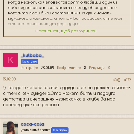
когда несколько человек говорят о любви, и один из
собеседников рассказывает легенду об андрогине:
когда-то люди были состоящими из двух начал -
мужского и женского, а потом Бог их рассек, и теперь
эти «половинки» ищут друг друга.
Натисніть, щоб розгорнути...
Но это лишь легенда. Думать о том, что есть на
свете всего один человек, который предназначен
только для тебя, это неправильно. Ведь на свете
слишком много людей. Так бы почти никто не нашел
_kulbaba_
свою 1/2.
K
Користувач
Действительно ли у каждого из нас в этом мире
Реєстрація
28.01.09
Повідомлення
8
Репутація
0
только одна половинка, которую мы должны найти?
15.02.09
#122
Такой взгляд очень рискован потому, что, если человек
У каждого человека своя судьда и ее он должен связать
будет так думать, то при первой же неудаче в
с тем с кем суждено.Это может бить и подруга
совместной жизни он может решить, что «ошибочка
детства и вчерашняя незнакомка в клубе.За нас
вышла» - «половинка не моя», и надо продолжать
наперед уже все решили
искать и искать.
Мне думается, что «браки заключаются на небесах» в
том смысле, что человек, который понимает, что его
coca-cola
жизнь - в руках Божиих, понимает и то, что брак для
утонченный эгоист
Користувач
него не случайность. То есть, если люди, подойдя к