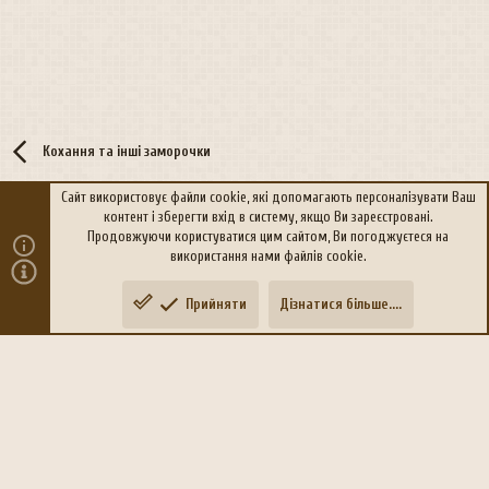
Кохання та інші заморочки
Сайт використовує файли cookie, які допомагають персоналізувати Ваш
контент і зберегти вхід в систему, якщо Ви зареєстровані.
R
Політика конфіденційності
Дoпoмoга
Продовжуючи користуватися цим сайтом, Ви погоджуєтеся на
S
використання нами файлів cookie.
S
®
Community platform by XenForo
© 2010-2026 XenForo Ltd.
Прийняти
Дізнатися більше....
Переклад:
xen-foro.com.ua
Зверху
Знизу