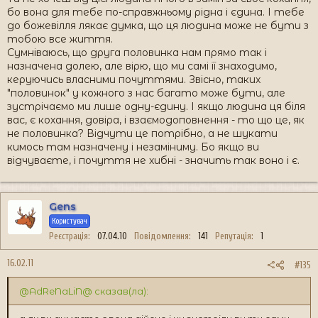
бо вона для тебе по-справжньому рідна і єдина. І тебе
до божевілля лякає думка, що ця людина може не бути з
тобою все життя.
Сумніваюсь, що друга половинка нам прямо так і
назначена долею, але вірю, що ми самі її знаходимо,
керуючись власними почуттями. Звісно, таких
"половинок" у кожного з нас багато може бути, але
зустрічаємо ми лише одну-єдину. І якщо людина ця біля
вас, є кохання, довіра, і взаємодоповнення - то що це, як
не половинка? Відчути це потрібно, а не шукати
кимось там назначену і незаміниму. Бо якщо ви
відчуваєте, і почуття не хибні - значить так воно і є.
Gens
Користувач
Реєстрація
07.04.10
Повідомлення
141
Репутація
1
16.02.11
#135
@AdReNaLiN@ сказав(ла):