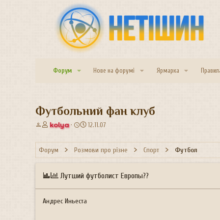
Форум
Нове на форумі
Ярмарка
Правил
Футбольний фан клуб
А
Д
kolya
12.11.07
в
а
т
т
Форум
Розмови про різне
Спорт
Футбол
о
а
р
с
т
т
Лутший футболист Европы??
е
в
м
о
и
р
Андрес Иньеста
е
н