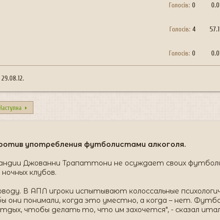
Голосів:
0
0.
Голосів:
4
57.
Голосів:
0
0.
о
29.08.12
.
Наступна
ротив употребления футболистами алкоголя.
андии Джованни Трапаттони не осуждает своих футболи
 ночных клубов.
оводу. В АПЛ игроки испытывают колоссальные психологич
обы они понимали, когда это уместно, а когда – нет. Фу
дых, чтобы делать то, что им захочется", - сказал италь