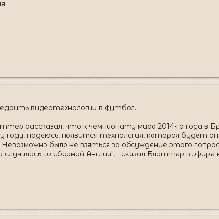
ия
дрить видеотехнологии в футбол.
ер рассказал, что к чемпионату мира 2014-го года в Бр
му году, надеюсь, появится технология, которая будет оп
. Невозможно было не взяться за обсуждение этого вопро
случилась со сборной Англии", - сказал Блаттер в эфире к