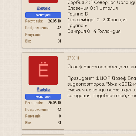
Сербия 2 : 1 Северная Ирланд
ЁжЫк
Словения 0 : 1 Италия
Группа D
Користувач
Люксембург 0 : 2 Франция
Реєстрація
26.05.10
Группа E
Повідомлення
42
Венгрия 0 : 4 Голландия
Репутація
0
Вік
31
27.03.11
Ё
Йозеф Блаттер обещает вне
Президент ФИФА Йозеф Блатт
видеоповторов. "Уже к 2012-
ЁжЫк
сможем ее запустить в дело
ситуация, подобная той, что 
Користувач
Реєстрація
26.05.10
Повідомлення
42
Репутація
0
Вік
31