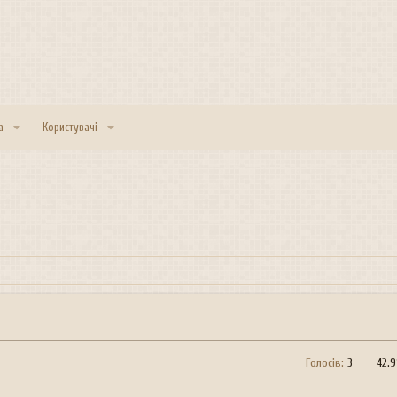
а
Користувачі
Голосів:
3
42.