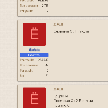
Реєстрація
02.12.08
Повідомлення
2 733
Репутація
2
25.03.11
Ё
Словенія 0 : 1 Італія
ЁжЫк
Користувач
Реєстрація
26.05.10
Повідомлення
42
Репутація
0
Вік
31
26.03.11
Ё
Група А
Австрия 0 : 2 Бельгия
Группа C