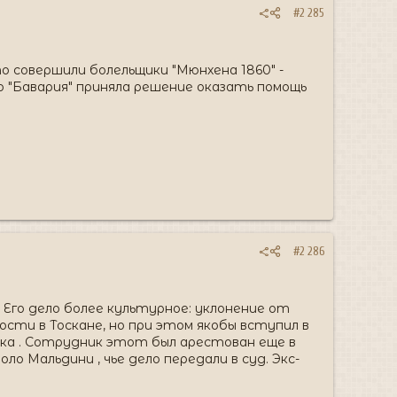
#2 285
о совершили болельщики "Мюнхена 1860" -
о "Бавария" приняла решение оказать помощь
#2 286
 Его дело более культурное: уклонение от
ости в Тоскане, но при этом якобы вступил в
века . Сотрудник этот был арестован еще в
о Мальдини , чье дело передали в суд. Экс-