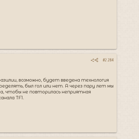
#2 284
азилии, возможно, будет введена технология
ределять, был гол или нет. А через пару лет мы
са, чтобы не повторилась неприятная
анала TF1.