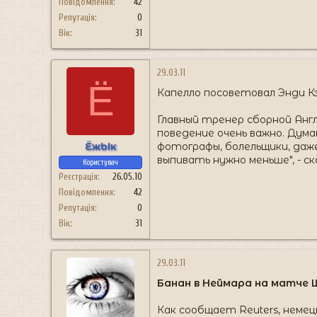
Повідомлення
42
Репутація
0
Вік
31
29.03.11
Ё
Капелло посоветовал Энди К
Главный тренер сборной Англ
поведение очень важно. Дум
ЁжЫк
фотографы, болельщики, даже
выпивать нужно меньше", - ск
Користувач
Реєстрація
26.05.10
Повідомлення
42
Репутація
0
Вік
31
29.03.11
Банан в Неймара на матче Ш
Как сообщает Reuters, немец