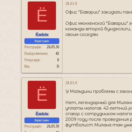
28.03.11
Ё
Офис "Баварии" закидали пак
Офис мюнхенской "Баварии" з
команды второй бундеслиги,
ЁжЫк
своим соседям.
Користувач
Реєстрація
26.05.10
Повідомлення
42
Репутація
0
Вік
31
28.03.11
Ё
У Мальдини проблемы с зако
Нет, легендарный для Милана
уплаты налогов. 42-летний р
ЁжЫк
сговор с сотрудником налого
2009 году после проведения 
Користувач
футболист Милана там уже 
Реєстрація
26.05.10