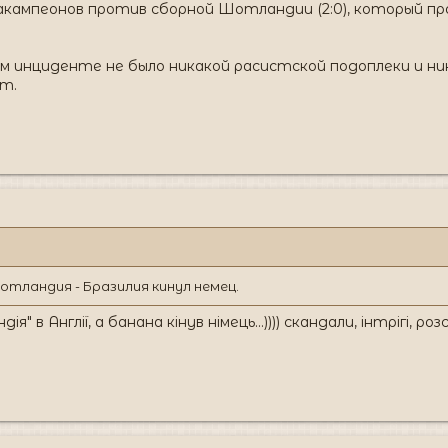
ампеонов против сборной Шотландии (2:0), который пр
ом инциденте не было никакой расистской подоплеки и н
т.
тландия - Бразилия кинул немец.
я" в Англії, а банана кінув німець...)))) скандали, інтрігі, ро