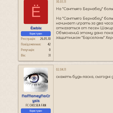
30.03.11
Ё
На "Сантьяго Бернабеу" бол
На "Сантьяго Бернабеу" боль
начинает играть за два часа
ЁжЫк
отказаться от песен Шакир
Объяснений этому дано пока 
Користувач
защитником "Барселоны" Хер
Реєстрація
26.05.10
Повідомлення
42
Репутація
0
Вік
31
02.04.11
скажіть будь-ласка, сьогодні
NoMoneyNoCr
ysis
FC CHELSEA FAN
Користувач