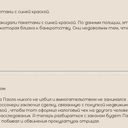
етами с синей краской.
акидали пакетами с синей краской. По данным полиции, эт
 которая близка к банкротству. Они недовольны тем, чт
ном
 Паоло никого не избил и вымогательством не занимался .
оссонери заключил сделку, связанную с покупкой недвижим
вой , чтобы тот оформил налоговый чек на другого чело
расследования. А теперь разбираться с законом будет Паол
побывал и обвинения прокуратуры отрицал.