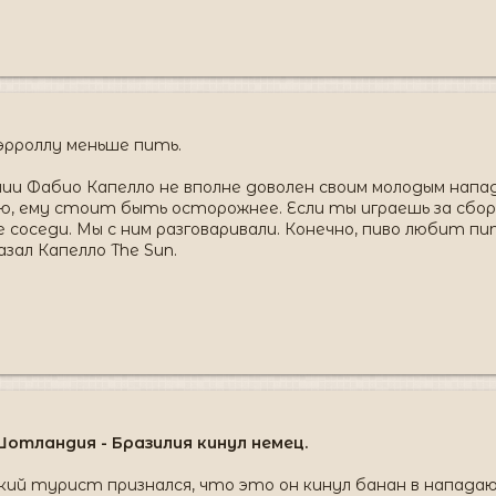
эрроллу меньше пить.
ии Фабио Капелло не вполне доволен своим молодым напад
аю, ему стоит быть осторожнее. Если ты играешь за сбор
 соседи. Мы с ним разговаривали. Конечно, пиво любит пи
азал Капелло The Sun.
отландия - Бразилия кинул немец.
кий турист признался, что это он кинул банан в напада