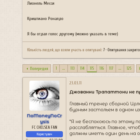
н
Лионель Месси
я
Криштиано Роналдо
Я бы отдал голос другому (можно указать в теме)
Кількість людей, що взяли участь в опитувані
7
Опитування закрит
1
...
113
114
115
116
117
...
125
Попередня
23.03.11
Джованни Трапаттони не п
Главный тренер сборной Ирл
бурным застольем в одном из
NoMoneyNoCr
ysis
"Я не беспокоюсь по этому п
расслабляться. Главное, чт
FC CHELSEA FAN
должны иметь один день на от
Користувач