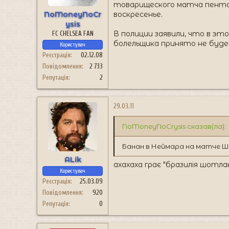
товарищеского матча пентак
NoMoneyNoCr
воскресенье.
ysis
В полиции заявили, что в эт
FC CHELSEA FAN
болельщика принято не буде
Користувач
Реєстрація
02.12.08
Повідомлення
2 733
Репутація
2
29.03.11
NoMoneyNoCrysis сказав(ла):
Банан в Неймара на матче Шо
ALik
ахахаха грає "бразилія шотланді
Користувач
Реєстрація
25.03.09
Повідомлення
920
Репутація
0