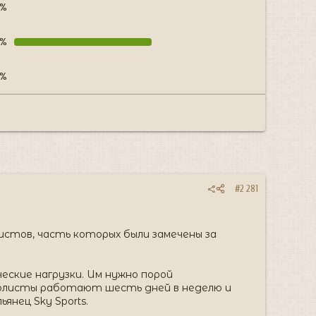
0%
1%
0%
#2 281
стов, часть которых были замечены за
еские нагрузки. Им нужно порой
тболисты работают шесть дней в неделю и
янец Sky Sports.