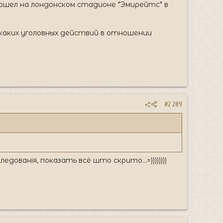
ошел на лондонском стадионе "Эмирейтс" в
икаких уголовных действий в отношении
#2 289
зследованія, показать всё што скрито...=))))))))