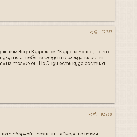
#2 287
ающим Энди Кэрроллом. "Кэрролл молод, но его
ную, то с тебя не сводят глаз журналисты,
ть не только он. Но Энди есть куда расти, а
#2 288
ющего сборной Бразилии Неймара во время