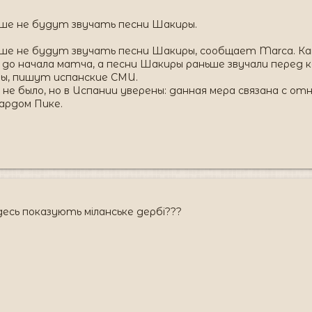
ьше не будут звучать песни Шакиры.
ше не будут звучать песни Шакиры, сообщает Marca. Как
 до начала матча, а песни Шакиры раньше звучали перед к
ы, пишут испанские СМИ.
не было, но в Испании уверены: данная мера связана с о
ардом Пике.
 десь показують міланське дербі???