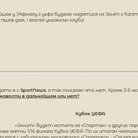
шов у 1/4фіналу з уєфа будемо надіятися на Зеніт з Капі
ов далі, І взагалі українські клуби!
дато в с
SportNews
, я так понимаю что нет. Кроме 3-5 ч
 новости в дальнейшем или нет?
Кубок УЕФА.
«Зенит» будет мстить за «Спартак» и другие пары 
ые матчи 1/16 финала Кубка УЕФА. По их итогам чемпион
ится с «обидчиком» московского «Спартака» - «Олимпико