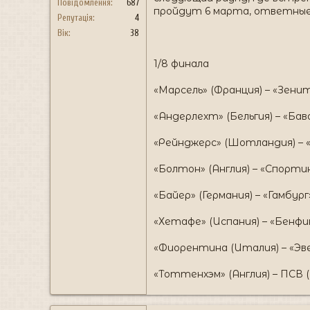
Повідомлення
687
пройдут 6 марта, ответные 
Репутація
4
Вік
38
1/8 финала
«Марсель» (Франция) – «Зенит
«Андерлехт» (Бельгия) – «Бав
«Рейнджерс» (Шотландия) – «
«Болтон» (Англия) – «Спорти
«Байер» (Германия) – «Гамбург
«Хетафе» (Испания) – «Бенфи
«Фиорентина (Италия) – «Эве
«Тоттенхэм» (Англия) – ПСВ (