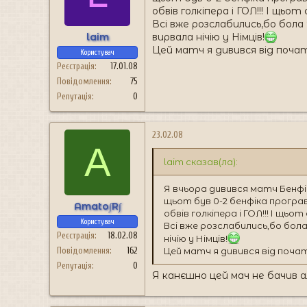
обвів голкіпера і ГОЛ!!! І щьот
Всі вже розслабились,бо бола
laim
вирвала нічію у Німців!
Цей матч я дивився від початку і
Користувач
Реєстрація
17.01.08
Повідомлення
75
Репутація
0
23.02.08
A
laim сказав(ла):
Я вчьора дивився матч Бенфі
щьот був 0-2 бенфіка програва
Amato∫R∫
обвів голкіпера і ГОЛ!!! І щьот
Користувач
Всі вже розслабились,бо бола
Реєстрація
18.02.08
нічію у Німців!
Повідомлення
162
Цей матч я дивився від початку і
Репутація
0
Я канєшно цей мач не бачив ал