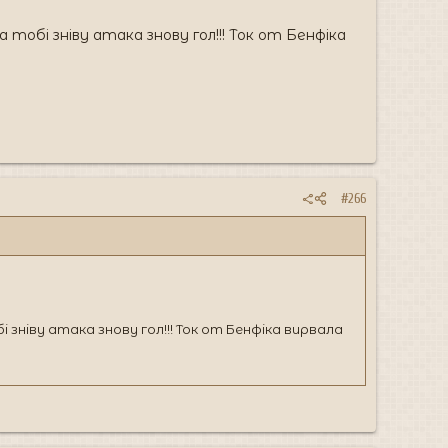
 тобі зніву атака знову гол!!! Ток от Бенфіка
#266
 зніву атака знову гол!!! Ток от Бенфіка вирвала