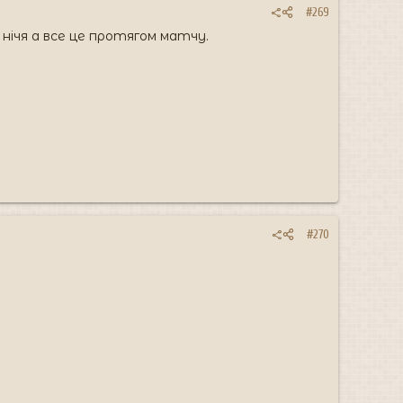
#269
нічя а все це протягом матчу.
#270