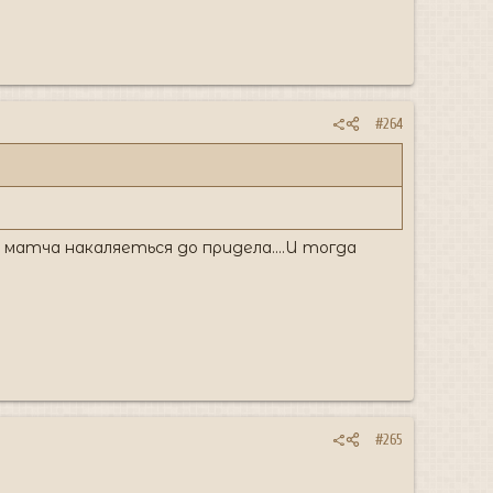
#264
матча накаляеться до придела....И тогда
#265