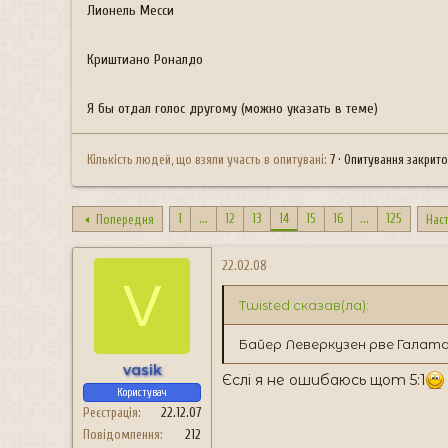
н
Лионель Месси
я
Криштиано Роналдо
Я бы отдал голос другому (можно указать в теме)
Кількість людей, що взяли участь в опитувані
7
Опитування закрит
1
...
12
13
14
15
16
...
125
Попередня
Нас
22.02.08
V
Twisted сказав(ла):
Байер Леверкузен рве Галата
vasik
Єслі я не ошибаюсь щот 5:1
Користувач
Реєстрація
22.12.07
Повідомлення
212