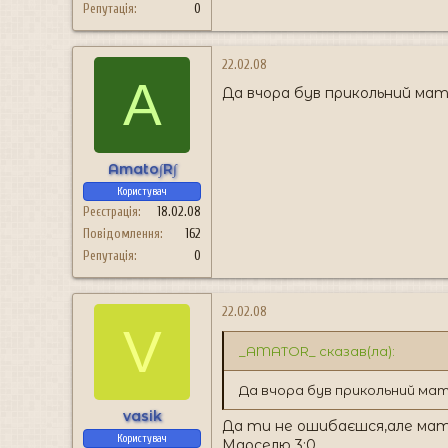
Репутація
0
22.02.08
A
Да вчора був прикольний ма
Amato∫R∫
Користувач
Реєстрація
18.02.08
Повідомлення
162
Репутація
0
22.02.08
V
_AMATOR_ сказав(ла):
Да вчора був прикольний ма
vasik
Да ти не ошибаєшся,але матч
Користувач
Марселю 3:0