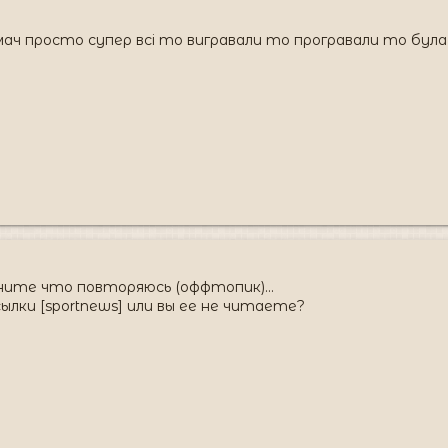
ач просто супер всі то вигравали то програвали то була 
ите что повторяюсь (оффтопик)...
ылки [sportnews] или вы ее не читаете?