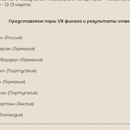
- 12-13 марта
Представляем пары 1/8 финала и результаты отв
» (Россия)
ария» (Германия)
Вердер» (Германия)
нг» (Португалия)
» (Германия)
ка» (Португалия)
ртон» (Англия)
Голландия)