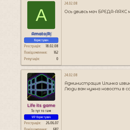
24.02.08
A
Ось двивсь мач БРЕДА-АЯКС м
Amato∫R∫
Користувач
Реєстрація
18.02.08
Повідомлення
162
Репутація
0
24.02.08
Администрация Илинка извин
Люди вам нужна новости в сс
Life its game
То тут то там
VIP Користувач
Реєстрація
26.06.07
Повідомлення
687