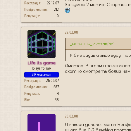
Реєстрація
22.12.07
За сумою 2 матчів Спартак ви
Повідомлення
212
Репутація
0
22.02.08
_AMATOR_ сказав(ла):
Я б не радив а якшо вдруг пр
Life its game
Аматор. В этом и заключает
То тут то там
охотно смотреть болие чем
VIP Користувач
Реєстрація
26.06.07
Повідомлення
687
Репутація
4
Вік
38
23.02.08
L
Я вчьора дивився матч Бенфі
щьот був 0-2 бенфіка програва