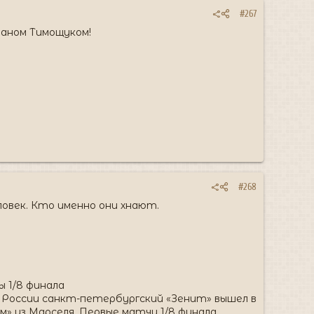
#267
таном Тимощуком!
#268
еловек. Кто именно они хнают.
1/8 финала​
 России санкт-петербургский «Зенит» вышел в
м» из Марселя. Первые матчи 1/8 финала