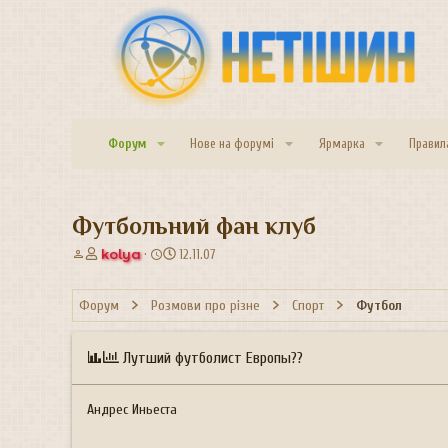
Форум
Нове на форумі
Ярмарка
Правил
Футбольний фан клуб
А
Д
kolya
12.11.07
в
а
т
т
Форум
Розмови про різне
Спорт
Футбол
о
а
р
с
т
т
Лутший футболист Европы??
е
в
м
о
и
р
Андрес Иньеста
е
н