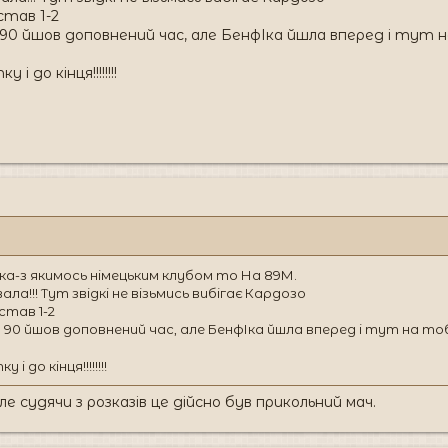
 став 1-2
 90 йшов доповнений час, але БенфІка йшла вперед і тут на
 до кінця!!!!!!!!
ка-з якимось німецьким клубом то На 89М.
ла!!! Тут звідкі не візьмись вибігає Кардозо
 став 1-2
 90 йшов доповнений час, але БенфІка йшла вперед і тут на тобі
 до кінця!!!!!!!!
е судячи з розказів це дійсно був прикольний мач.