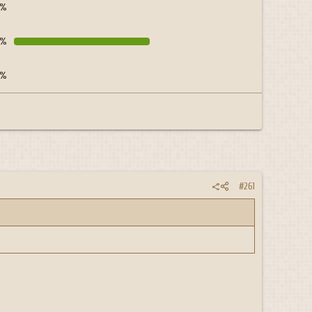
0%
1%
0%
#261