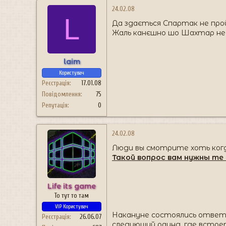
24.02.08
L
Да здається Спартак не прой
Жаль канєшно шо Шахтар не піш
laim
Користувач
Реєстрація
17.01.08
Повідомлення
75
Репутація
0
24.02.08
Люди вы смотрите хоть ког
Такой вопрос вам нужны те
Life its game
То тут то там
VIP Користувач
Накануне состоялись ответн
Реєстрація
26.06.07
следующий раунд, где встрет