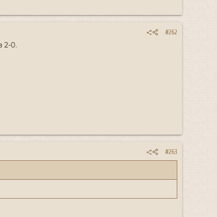
#262
 2-0.
#263