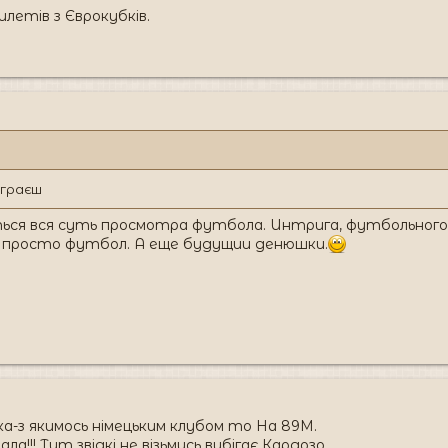
летів з Єврокубків.
ограєш
ься вся суть просмотра футбола. Интрига, футбольного 
 просто футбол. А еще будущии денюшки.
ка-з якимось німецьким клубом то На 89М.
ла!!! Тут звідкі не візьмись вибігає Кардозо