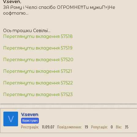
V.seven
,
ЗА Рому і Челсі спасібо ОГРОМНЕ!!!Ти мужиГ!=)Не
оофтопю...
Ось трошки Севільї...
Переглянути вкладення 57518
Переглянути вкладення 57519
Переглянути вкладення 57520
Переглянути вкладення 57521
Переглянути вкладення 57522
Переглянути вкладення 57523
V.seven
V
Користувач
Реєстрація
11.09.07
Повідомлення
19
Репутація
0
Вік
35