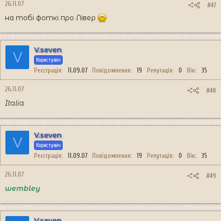
26.11.07
#47
на тобі фоткі про Лівер
V.seven
V
Користувач
Реєстрація
11.09.07
Повідомлення
19
Репутація
0
Вік
35
26.11.07
#48
Italia
V.seven
V
Користувач
Реєстрація
11.09.07
Повідомлення
19
Репутація
0
Вік
35
26.11.07
#49
wembley
V.seven