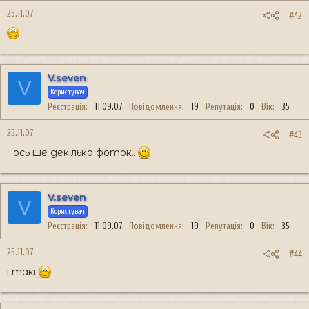
25.11.07
#42
V.seven
V
Користувач
Реєстрація
11.09.07
Повідомлення
19
Репутація
0
Вік
35
25.11.07
#43
...ось ше декілька фоток...
V.seven
V
Користувач
Реєстрація
11.09.07
Повідомлення
19
Репутація
0
Вік
35
25.11.07
#44
і такі