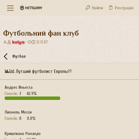
Увійти
Реєстрація
Футбольний фан клуб
А
Д
kolya
12.11.07
в
а
т
т
Футбол
о
а
р
с
т
т
Лутший футболист Европы??
е
в
м
о
и
р
Андрес Иньеста
е
Голосів:
3
42.9%
н
н
я
Лионель Месси
Голосів:
0
0.0%
Криштиано Роналдо