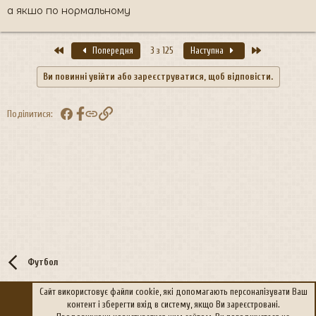
а якшо по нормальному
Перший
Останній
Попередня
3 з 125
Наступна
Ви повинні увійти або зареєструватися, щоб відповісти.
Facebook
Посилання
Поділитися:
Футбол
Сайт використовує файли cookie, які допомагають персоналізувати Ваш
контент і зберегти вхід в систему, якщо Ви зареєстровані.
R
Політика конфіденційності
Дoпoмoга