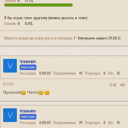
Голосів:
4
57.1%
Я бы отдал голос другому (можно указать в теме)
Голосів:
0
0.0%
Кількість людей, що взяли участь в опитувані
7
Опитування закрито
29.08.12
.
V.seven
V
Користувач
Реєстрація
11.09.07
Повідомлення
19
Репутація
0
Вік
35
25.11.07
#41
Арсенал
Челсі
V.seven
V
Користувач
Реєстрація
11.09.07
Повідомлення
19
Репутація
0
Вік
35