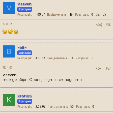
V.seven
V
Користувач
Реєстрація
11.09.07
Повідомлення
19
Репутація
0
Вік
35
27.11.07
#56
~bit~
B
Користувач
Реєстрація
14.06.07
Повідомлення
34
Репутація
0
28.11.07
#57
V.seven
,
там де збірні Франція чуток старувата
KroNoS
K
Користувач
Реєстрація
12.09.07
Повідомлення
50
Репутація
0