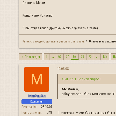
н
Лионель Месси
я
Криштиано Роналдо
Я бы отдал голос другому (можно указать в теме)
Кількість людей, що взяли участь в опитувані
7
Опитування закрит
1
...
66
67
68
69
70
...
125
Попередня
Н
19.06.08
М
GANGSTER сказав(ла):
МаРшАл
,
збираємось біля манєжа на 18.45..
МаРшАл
Користувач
Реєстрація
28.10.07
Повідомлення
348
Невстиг так би пришов би шен