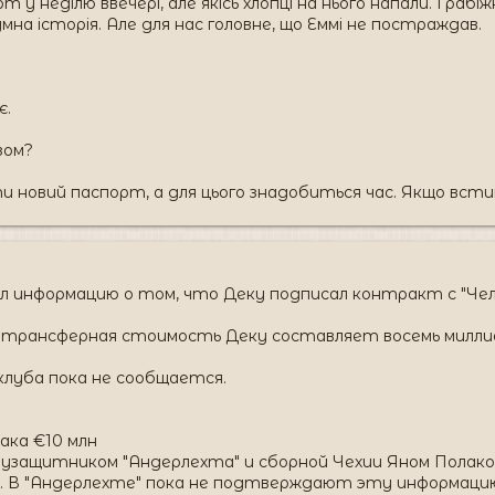
рт у неділю ввечері, але якісь хлопці на нього напали. Граб
мна історія. Але для нас головне, що Еммі не постраждав.
є.
зом?
ти новий паспорт, а для цього знадобиться час. Якщо всти
 информацию о том, что Деку подписал контракт с "Чел
о трансферная стоимость Деку составляет восемь милли
 клуба пока не сообщается.
ака €10 млн
защитником "Андерлехта" и сборной Чехии Яном Полаком
н. В "Андерлехте" пока не подтверждают эту информацию,