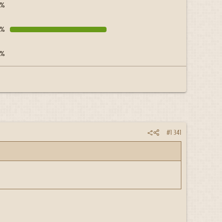
0%
1%
0%
#1 341