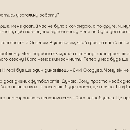
иватись у загальну роботу?
ерше, мене довгий час не було з командою, а по-друге, мину
я того, щоб повноцінно відпочити, у мене не було достатн
 контракт із Огненом Вукоєвичем, який грає на вашій позиці
облему. Мені подобається, коли в команді є конкуренція за 
го сезону і його немає ким замінити. Тепер у нас буде ще
Нігерії був ще один динамівець – Еммі Окодува. Чому він не
о досвідчених футболістів. Думаю, йому просто необхідно
ого не викликав. Із часом він буде грати, це точно. І в «Д
рії з ним трапилась неприємність – його пограбували. Це пр