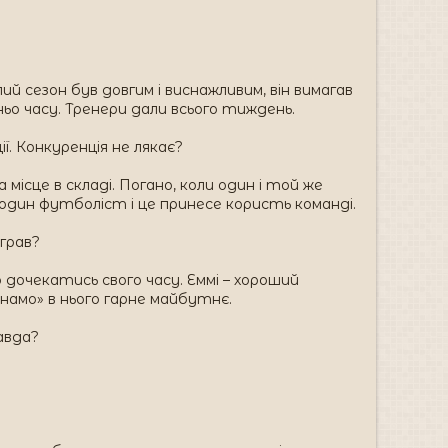
лий сезон був довгим і виснажливим, він вимагав
ьо часу. Тренери дали всього тиждень.
ї. Конкуренція не лякає?
місце в складі. Погано, коли один і той же
 один футболіст і це принесе користь команді.
 грав?
 дочекатись свого часу. Еммі – хороший
инамо» в нього гарне майбутнє.
авда?