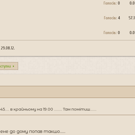
Голосів:
0
0.
Голосів:
4
57.
Голосів:
0
0.
о
29.08.12
.
аступна
... в крайньому на 19.00 ......... Там помітиш.......
е до дому попав такшо......