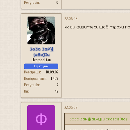
Репутація
0
22.06.08
як ви дивитесь шоб трохи по
3o3o 3aP}|
{aBeJIu
Liverpool fan
Користувач
Реєстрація
18.09.07
Повідомлення
1 469
Репутація
7
Вік
42
22.06.08
Ф
3o3o 3aP}|{aBeJIu сказав(ла):