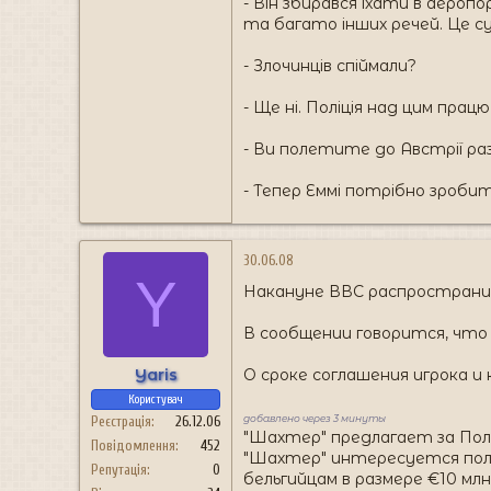
- Він збирався їхати в аеропо
та багато інших речей. Це су
- Злочинців спіймали?
- Ще ні. Поліція над цим працю
- Ви полетите до Австрії ра
- Тепер Еммі потрібно зроби
30.06.08
Y
Накануне ВВС распространил
В сообщении говорится, чт
Yaris
О сроке соглашения игрока и
Користувач
добавлено через 3 минуты
Реєстрація
26.12.06
"Шахтер" предлагает за Пол
Повідомлення
452
"Шахтер" интересуется полу
Репутація
0
бельгийцам в размере €10 мл