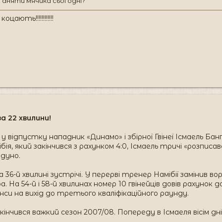
ганяти мячика сьогодні?
ають!!!!!!!!!!!!
а 22 хвилини!
 відпустку нападник «Динамо» і збірної Гвінеї Ісмаель Бан
ібія, який закінчився з рахунком 4:0, Ісмаель тричі «розпис
йдуно.
на 36-й хвилині зустрічі. У перерві тренер Намібії замінив в
. На 54-й і 58-й хвилинах номер 10 гвінейців довів рахунок д
нси на вихід до третього кваліфікаційного раунду.
акінчився важкий сезон 2007/08. Попереду в Ісмаеля вісім д