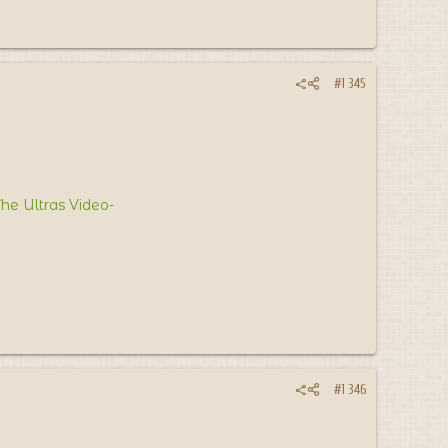
#1 345
The Ultras Video-
#1 346