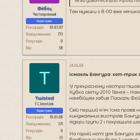
як ви дивитесь шоб трохи по
Фόбоς
Там мужики з 8-00 вже мячика коц
Чистокровный
Користувач
Реєстрація
01.03.07
Повідомлення
773
Репутація
0
Вік
38
24.06.08
T
Ісмаель Бангура: хет-трик з
У прекрасному настрої пішов у
Кубка світу-2010 Гвінея – Нам
Twisted
намібійцям забив Паскаль Фе
F.C.InterLink
Свій перший м’яч Ісма провів 
Користувач
кинджальних вистрілів Бангура
Реєстрація
10.01.08
лідери групи 2 і покращила ша
Повідомлення
371
Репутація
0
На гарній ноті для Бангура з
Вік
33
бомбардир прибуде 1 червня.