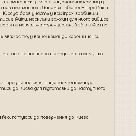
ки» змагались у складі національних команд у
ав півзахисник «Динамо» і збірної Нігерії Айїла
. Юссуф брав участь у всіх іграх, зробивши
ись в Айїли, наскільки важким для нього вийшов
оводить навчально-тренувальний збір в Австрії.
. Як вважаєте, у вашої команди хороші шанси
ь, ми так же впевнено виступимо в ньому, що
розпорядження своєї національної команди.
тись до Києва для підготовки до наступного
 сім’єю, готуюсь до повернення до Києва.