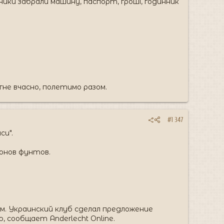
іжники забрали машину, паспорт, гроші, годинник
гне вчасно, полетимо разом.
#1 347
си".
онов фунтов.
. Украинский клуб сделал предложение
 сообщает Anderlecht Online.