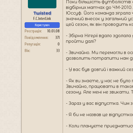
Поки більшість футболістів «
відбірних матчах до ЧМ-2010. 
Twisted
Юссуф. Його команда зіграла 
значний внесок у загальний у
F.C.InterLink
цей сезон, як він проводить 
Користувач
Реєстрація
10.01.08
- Збірна Нігерії вдало здолал
Повідомлення
371
пройти далі?
Репутація
0
Вік
33
- Звичайно. Ми перемогли в о
дозволить потрапити нам до
- У вас був довгий і важкий с
- Як ви знаєте, у нас не було
Звичайно, працювати в таком
сезону. Але мені не звикати. 
- Зараз у вас відпустка. Чим
- Я би не назвав це відпусткою
- Коли плануєте приєднатис