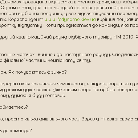
Динамо» проводила відпустку в теплих краях, наші «збірни
Одним із тих, для кого минулий сезон видався найдовшим, ст
чотири відбірних поєдинки, у всіх відсвяткувавши перемогу
спіх. Кореспондент
www.fcdynamo.kiev.ua
вирішив поцікавит
коротку відпустку і коли приєднається до команди, яка пр
а другий кваліфікаційний раунд відбірного турніру ЧМ-2010
станніх матчах і вийшли до наступного раунду. Сподіваюс
 фінальної частини чемпіонату світу.
езон. Як почуваєтесь фізично?
 перерви після закінчення чемпіонату, я відразу вирушив у 
у режимі дуже важко. Уже зовсім скоро потрібно поверта
Тому, думаю, я буду готовий.
 займаєтесь?
, просто кілька днів вільного часу. Зараз у Нігерії зі своєю
ь до команди?