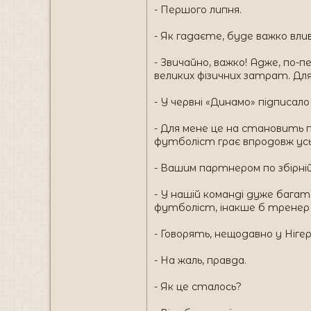
- Першого липня.
- Як гадаєте, буде важко вл
- Звичайно, важко! Адже, по-п
великих фізичних затрат. Дл
- У червні «Динамо» підписало
- Для мене це на становить пр
футболіст грає впродовж усьо
- Вашим партнером по збірній 
- У нашій команді дуже багат
футболіст, інакше б тренер й
- Говорять, нещодавно у Ніге
- На жаль, правда.
- Як це сталось?