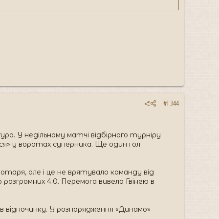
#1 344
гура. У недільному матчі відбірного турніру
ався» у воротах суперника. Ще один гол
оротаря, але і це не врятувало команду від
о розгромних 4:0. Перемога вивела Гвінею в
нів відпочинку. У розпорядження «Динамо»