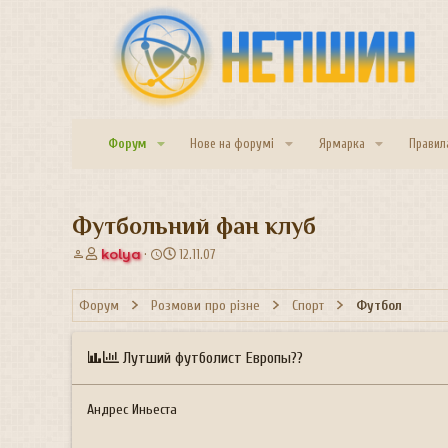
Форум
Нове на форумі
Ярмарка
Правил
Футбольний фан клуб
А
Д
kolya
12.11.07
в
а
т
т
Форум
Розмови про різне
Спорт
Футбол
о
а
р
с
т
т
Лутший футболист Европы??
е
в
м
о
и
р
Андрес Иньеста
е
н