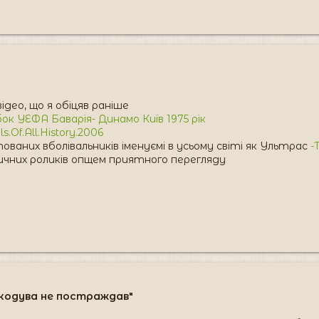
ідео, що я обіцяв раніше
ок УЕФА Баварія- Динамо Київ 1975 рік
s.Of.All.History.2006
ваних вболівальників іменуємі в усьому світі як Ультрас
-
ичних роликів опщем приятного перегляду
Окодува не постраждав"