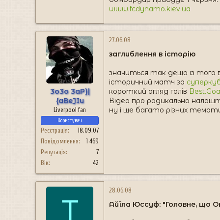
www.fcdynamo.kiev.ua
27.06.08
заглиблення в історію
значиться так дещо із того в
історичний матч за
суперкуб
3o3o 3aP}|
короткий огляд голів
Best.Goal
{aBeJIu
Відео про радикально налашто
ну і ще багато різних темат
Liverpool fan
Користувач
Реєстрація
18.09.07
Повідомлення
1 469
Репутація
7
Вік
42
28.06.08
T
Айїла Юссуф: "Головне, що 