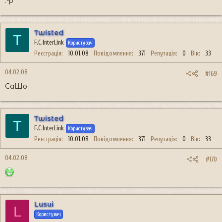
:-p
Twisted
T
F.C.InterLink
Користувач
Реєстрація
10.01.08
Повідомлення
371
Репутація
0
Вік
33
04.02.08
#169
СаШо
Twisted
T
F.C.InterLink
Користувач
Реєстрація
10.01.08
Повідомлення
371
Репутація
0
Вік
33
04.02.08
#170
Lusui
L
Користувач