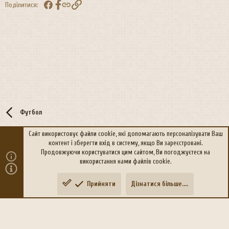
Facebook
Посилання
Поділитися:
Футбол
Сайт використовує файли cookie, які допомагають персоналізувати Ваш
контент і зберегти вхід в систему, якщо Ви зареєстровані.
R
Політика конфіденційності
Дoпoмoга
Продовжуючи користуватися цим сайтом, Ви погоджуєтеся на
S
використання нами файлів cookie.
S
®
Community platform by XenForo
© 2010-2026 XenForo Ltd.
Прийняти
Дізнатися більше....
Переклад:
xen-foro.com.ua
Зверху
Знизу