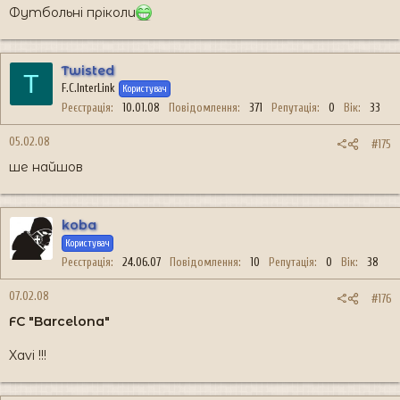
Футбольні пріколи
Twisted
T
F.C.InterLink
Користувач
Реєстрація
10.01.08
Повідомлення
371
Репутація
0
Вік
33
05.02.08
#175
ше найшов
koba
Користувач
Реєстрація
24.06.07
Повідомлення
10
Репутація
0
Вік
38
07.02.08
#176
FC "Barcelona"
Xavi !!!