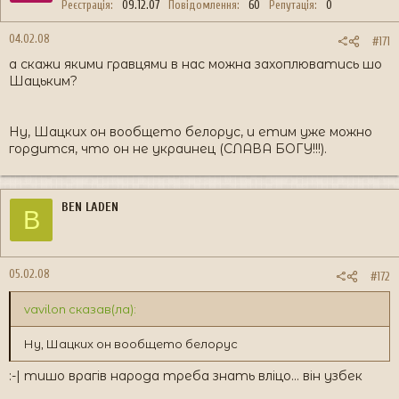
Реєстрація
09.12.07
Повідомлення
60
Репутація
0
04.02.08
#171
а скажи якими гравцями в нас можна захоплюватись шо
Шацьким?
Ну, Шацких он вообщето белорус, и етим уже можно
гордится, что он не украинец (СЛАВА БОГУ!!!).
BEN LADEN
B
05.02.08
#172
vavilon сказав(ла):
Ну, Шацких он вообщето белорус
:-| тишо врагів народа треба знать вліцо... він узбек