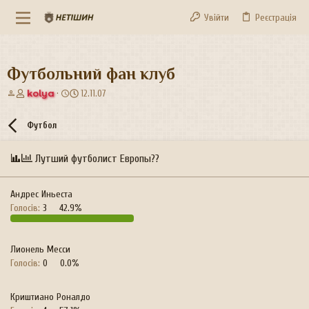
Увійти
Реєстрація
Футбольний фан клуб
А
Д
kolya
12.11.07
в
а
т
т
Футбол
о
а
р
с
т
т
Лутший футболист Европы??
е
в
м
о
и
р
Андрес Иньеста
е
Голосів:
3
42.9%
н
н
я
Лионель Месси
Голосів:
0
0.0%
Криштиано Роналдо