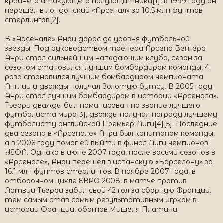
крайнего атакующего полузащитника[1], в 1999 году он
перешёл в лондонский «Арсенал» за 10.5 млн фунтов
стерлингов[2].
В «Арсенале» Анри дорос до уровня футбольной
звезды. Под руководством тренера Арсена Венгера
Анри стал сильнейшим нападающим клуба, сезон за
сезоном становился лучшим бомбардиром команды, 4
раза становился лучшим бомбардиром чемпионата
Англии и дважды получал Золотую бутсу. В 2005 году
Анри стал лучшим бомбардиром в истории «Арсенала».
Тьерри дважды был номинирован на звание лучшего
футболиста мира[3], дважды получал награду лучшему
футболисту английской Премьер-Лиги[4][5]. Последние
два сезона в «Арсенале» Анри был капитаном команды,
а в 2006 году помог ей выйти в финал Лиги чемпионов
УЕФА. Однако в июне 2007 года, после восьми сезонов в
«Арсенале», Анри перешёл в испанскую «Барселону» за
16.1 млн фунтов стерлингов. В ноябре 2007 года, в
отборочном цикле ЕВРО 2008, в матче против
Латвии Тьерри забил свой 42 гол за сборную Франции.
тем самым став самым результативным игрком в
истории Франции, обогнав Мишеля Платини.