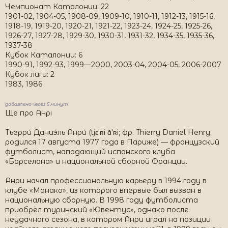
Чемпионат Каталонии: 22
1901-02, 1904-05, 1908-09, 1909-10, 1910-11, 1912-13, 1915-16,
1918-19, 1919-20, 1920-21, 1921-22, 1923-24, 1924-25, 1925-26,
1926-27, 1927-28, 1929-30, 1930-31, 1931-32, 1934-35, 1935-36,
1937-38
Кубок Каталонии: 6
1990-91, 1992-93, 1999—2000, 2003-04, 2004-05, 2006-2007
Кубок лиги: 2
1983, 1986
добавлено через 5 минут
Ще про Анрі
Тьерри́ Даниэ́ль Анри́ (tjɛ'ʀi ɑ̃'ʀi; фр. Thierry Daniel Henry;
родился 17 августа 1977 года в Париже) — французский
футболист, нападающий испанского клуба
«Барселона» и национальной сборной Франции.
Анри начал профессиональную карьеру в 1994 году в
клубе «Монако», из которого впервые был вызван в
национальную сборную. В 1998 году футболиста
приобрёл туринский «Ювентус», однако после
неудачного сезона, в котором Анри играл на позиции