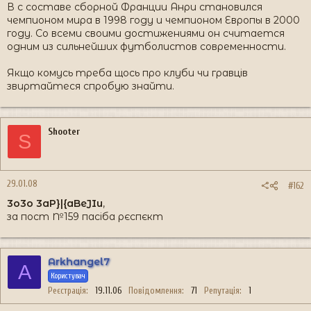
В с составе сборной Франции Анри становился
чемпионом мира в 1998 году и чемпионом Европы в 2000
году. Со всеми своими достижениями он считается
одним из сильнейших футболистов современности.
Якщо комусь треба щось про клуби чи гравців
звиртайтеся спробую знайти.
Shooter
S
29.01.08
#162
3o3o 3aP}|{aBeJIu
,
за пост №159 пасіба рєспєкт
Arkhangel7
A
Користувач
Реєстрація
19.11.06
Повідомлення
71
Репутація
1