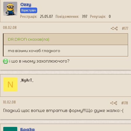
Ozzy
Користувач
Реєстрація
25.05.07
Повідомлення
397
Репутація
0
08.02.08
#177
DR.DRON сказав(ла):
та візьми хочаб гладкого
і шо в ньому захоплюючого?
_NgArT_
N
10.02.08
#178
Гладкий щас вопше втратив форму!!!Що дуже жалко:-(
БраЗа