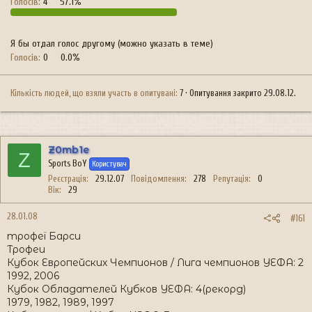
Голосів:
4
57.1%
Я бы отдал голос другому (можно указать в теме)
Голосів:
0
0.0%
Кількість людей, що взяли участь в опитувані
7
Опитування закрито
29.08.12
.
Z0mb1e
Z
Sports BoY
Користувач
Реєстрація
29.12.07
Повідомлення
278
Репутація
0
Вік
29
28.01.08
#161
трофеї Барси
Трофеи
Кубок Европейских Чемпионов / Лига чемпионов УЕФА: 2
1992, 2006
Кубок Обладателей Кубков УЕФА: 4(рекорд)
1979, 1982, 1989, 1997