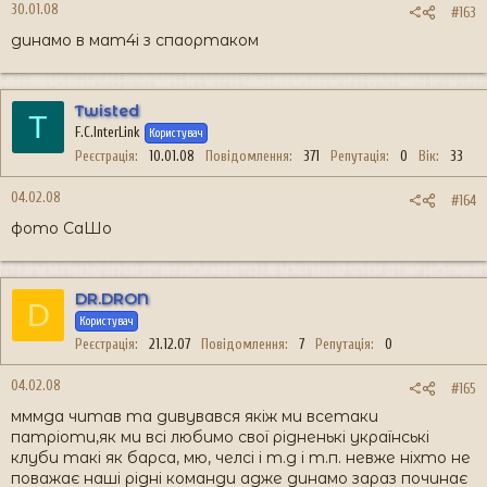
30.01.08
#163
динамо в мат4і з спаортаком
Twisted
T
F.C.InterLink
Користувач
Реєстрація
10.01.08
Повідомлення
371
Репутація
0
Вік
33
04.02.08
#164
фото СаШо
DR.DRON
D
Користувач
Реєстрація
21.12.07
Повідомлення
7
Репутація
0
04.02.08
#165
мммда читав та дивувався якіж ми всетаки
патріоти,як ми всі любимо свої рідненькі українські
клуби такі як барса, мю, челсі і т.д і т.п. невже ніхто не
поважає наші рідні команди адже динамо зараз починає