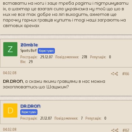
вставати на ноги і заце треба радіти і підтримувати
їх, а шахтар це взагалі сила українська ну той що шо в
них не все так добре на лігі виходить, ахметов ще
парочку гарних гравців купить і тоді наші заграють на
світових аренах
Z0mb1e
Z
Sports BoY
Користувач
Реєстрація
29.12.07
Повідомлення
278
Репутація
0
Вік
29
04.02.08
#166
DR.DRON
, а скажи якими гравцями в нас можна
захоплюватись шо Шацьким?
DR.DRON
D
Користувач
Реєстрація
21.12.07
Повідомлення
7
Репутація
0
04.02.08
#167