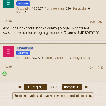
Б
Користувач
Реєстрація
10.09.07
Повідомлення
250
Репутація
0
Вік
34
12.02.08
#179
Ааа... для початку прокоментую одну картинку...
Ви бачите мініатюру під назвою
:
"I am a SUPERMAN"!
SI7AMER
S
Користувач
Реєстрація
07.02.08
Повідомлення
109
Репутація
0
13.02.08
#180
Перший
Останній
Попередня
9 з 125
Наступна
Ви повинні увійти або зареєструватися, щоб відповісти.