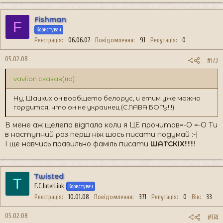
Fishman
F
Користувач
Реєстрація
06.06.07
Повідомлення
91
Репутація
0
05.02.08
#173
vavilon сказав(ла):
Ну, Шацких он вообщето белорус, и етим уже можно
гордится, что он не украинец (СЛАВА БОГУ!!!).
В мене аж щелепа відпала коли я ЦЕ прочитав=-O =-O Ти
в наступний раз перш ніж шось писати подумай :-|
І ще навчись правильно фаміль писати
ШАТСКІХ
!!!!!!!
Twisted
T
F.C.InterLink
Користувач
Реєстрація
10.01.08
Повідомлення
371
Репутація
0
Вік
33
05.02.08
#174