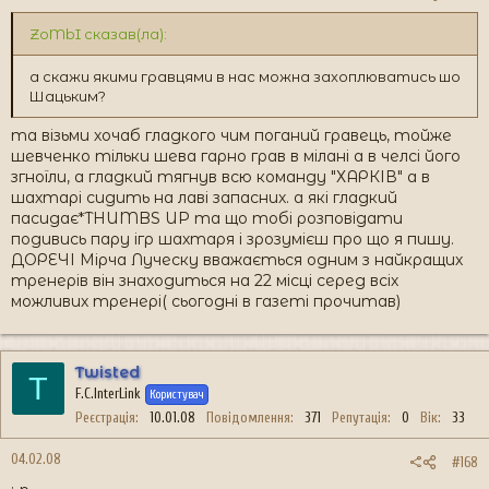
ZoMbI сказав(ла):
а скажи якими гравцями в нас можна захоплюватись шо
Шацьким?
та візьми хочаб гладкого чим поганий гравець, тойже
шевченко тільки шева гарно грав в мілані а в челсі його
згноїли, а гладкий тягнув всю команду "ХАРКІВ" а в
шахтарі сидить на лаві запасних. а які гладкий
пасидає*THUMBS UP та що тобі розповідати
подивись пару ігр шахтаря і зрозумієш про що я пишу.
ДОРЕЧІ Мірча Луческу вважається одним з найкращих
тренерів він знаходиться на 22 місці серед всіх
можливих тренері( сьогодні в газеті прочитав)
Twisted
T
F.C.InterLink
Користувач
Реєстрація
10.01.08
Повідомлення
371
Репутація
0
Вік
33
04.02.08
#168