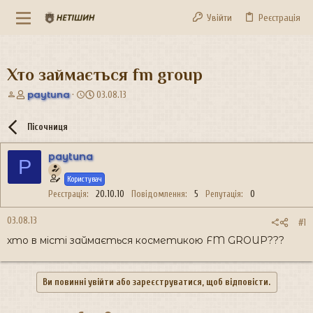
Увійти
Реєстрація
Хто займається fm group
А
Д
paytuna
03.08.13
в
а
т
т
Пісочниця
о
а
р
с
paytuna
т
т
P
е
в
Користувач
м
о
и
р
Реєстрація
20.10.10
Повідомлення
5
Репутація
0
е
н
03.08.13
#1
н
хто в місті займається косметикою FM GROUP???
я
Ви повинні увійти або зареєструватися, щоб відповісти.