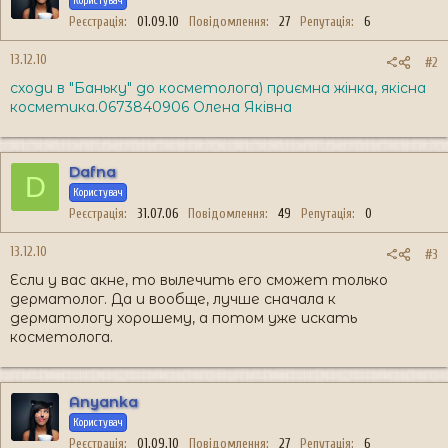
Користувач
Реєстрація
01.09.10
Повідомлення
27
Репутація
6
13.12.10
#2
сходи в "Баньку" до косметолога) приємна жінка, якісна
косметика.0673840906 Олена Яківна
Dafna
D
Користувач
Реєстрація
31.07.06
Повідомлення
49
Репутація
0
13.12.10
#3
Если у вас акне, то вылечить его сможет только
дерматолог. Да и вообще, лучше сначала к
дерматологу хорошему, а потом уже искать
косметолога.
Anyanka
Користувач
Реєстрація
01.09.10
Повідомлення
27
Репутація
6