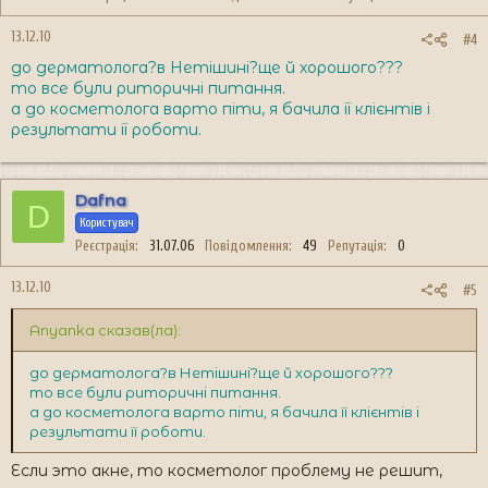
13.12.10
#4
до дерматолога?в Нетішині?ще й хорошого???
то все були риторичні питання.
а до косметолога варто піти, я бачила її клієнтів і
результати її роботи.
Dafna
D
Користувач
Реєстрація
31.07.06
Повідомлення
49
Репутація
0
13.12.10
#5
Anyanka сказав(ла):
до дерматолога?в Нетішині?ще й хорошого???
то все були риторичні питання.
а до косметолога варто піти, я бачила її клієнтів і
результати її роботи.
Если это акне, то косметолог проблему не решит,