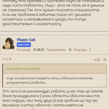
потому что кремами и чистками тут не поможешь и
надо пить таблетки. Лицо - это не попа, ее в джинсы
не спрячешь) Так что лучше поискать специалиста.
Если же проблема в забитых порах от дешевой
косметики и неправильного ухода, то тогда
действительно к косметологу.
Music Cat
Користувач
Реєстрація
02.08.07
Повідомлення
52
Репутація
1
15.12.10
#6
Anyanka сказав(ла):
а до косметолога варто піти, я бачила її клієнтів і
результати її роботи.
От чого я не рекомендую робити у неї, так це пілінгів.
Вона примудрилася 2 рази обпекти обличчя мені та
моїй подрузі, при чому другий раз зробила це під час
звичайної чистки обличчя, і потім навіть не