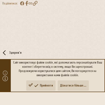
Facebook
Посилання
Поділитися:
Здоров'я
Сайт використовує файли cookie, які допомагають персоналізувати Ваш
контент і зберегти вхід в систему, якщо Ви зареєстровані.
R
Політика конфіденційності
Дoпoмoга
Продовжуючи користуватися цим сайтом, Ви погоджуєтеся на
S
використання нами файлів cookie.
S
®
Community platform by XenForo
© 2010-2026 XenForo Ltd.
Прийняти
Дізнатися більше....
Переклад:
xen-foro.com.ua
Зверху
Знизу