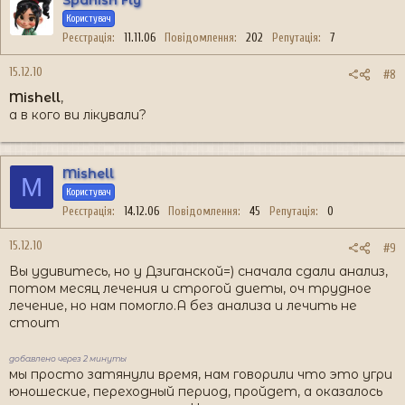
Spanish Fly
Користувач
Реєстрація
11.11.06
Повідомлення
202
Репутація
7
15.12.10
#8
Mishell
,
а в кого ви лікували?
Mishell
M
Користувач
Реєстрація
14.12.06
Повідомлення
45
Репутація
0
15.12.10
#9
Вы удивитесь, но у Дзиганской=) сначала сдали анализ,
потом месяц лечения и строгой диеты, оч трудное
лечение, но нам помогло.А без анализа и лечить не
стоит
добавлено через 2 минуты
мы просто затянули время, нам говорили что это угри
юношеские, переходный период, пройдет, а оказалось