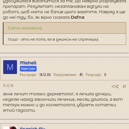
удосужилася вибачитися за те, що невірно розрахувала
препарат. Результат: незаплановані відгули на
роботі, щоб ніхто не бачив цього жахіття. Навряд я ще
до неї піду, бо, як вірно сказала
Dafna
Dafna сказав(ла):
Лицо - это не попа, ее в джинсы не спрячешь)
Mishell
M
Користувач
Реєстрація
14.12.06
Повідомлення
45
Репутація
0
15.12.10
#7
акне лечит только дерматолог, я лечила дочери,
неделю назад закончили лечение, месяц длилось, а вот
теперь можно и до косметолога, убрать остатки
этой гадости.