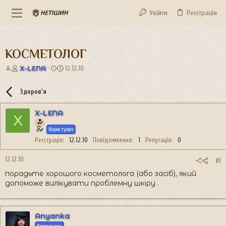
Увійти
Реєстрація
КОСМЕТОЛОГ
А
Д
X-LENA
12.12.10
в
а
т
т
Здоров'я
о
а
р
с
X-LENA
т
т
X
е
в
Користувач
м
о
и
р
Реєстрація
12.12.10
Повідомлення
1
Репутація
0
е
н
12.12.10
#1
н
порадьте хорошого косметолога (або засіб), який
я
допоможе вилікувати проблемну шкіру .
Anyanka