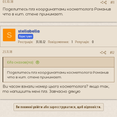
03.10.18
#11
Поделитесь плз координатами косметолога Романив
что в кит. стене принимает.
stellabella
S
Користувач
Реєстрація
31.10.12
Повідомлення
1
Репутація
0
23.11.18
#12
Eifa сказав(ла):
Поделитесь плз координатами косметолога Романив
что в кит. стене принимает.
Ви часом взнали номер цього косметолога? якщо так,
то напишить мені плз. Завчасно дякую
Ви повинні увійти або зареєструватися, щоб відповісти.