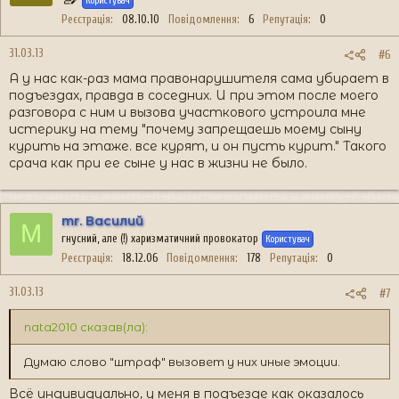
Користувач
Реєстрація
08.10.10
Повідомлення
6
Репутація
0
31.03.13
#6
А у нас как-раз мама правонарушителя сама убирает в
подъездах, правда в соседних. И при этом после моего
разговора с ним и вызова участкового устроила мне
истерику на тему "почему запрещаешь моему сыну
курить на этаже. все курят, и он пусть курит." Такого
срача как при ее сыне у нас в жизни не было.
mr. Василий
M
гнусний, але (!) харизматичний провокатор
Користувач
Реєстрація
18.12.06
Повідомлення
178
Репутація
0
31.03.13
#7
nata2010 сказав(ла):
Думаю слово "штраф" вызовет у них иные эмоции.
Всё индивидуально, у меня в подъезде как оказалось