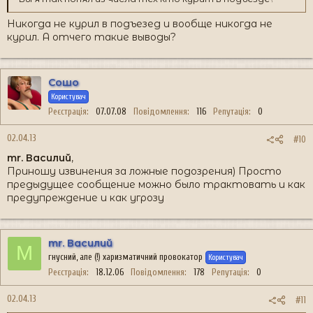
Никогда не курил в подъезед и вообще никогда не
курил. А отчего такие выводы?
Сошо
Користувач
Реєстрація
07.07.08
Повідомлення
116
Репутація
0
02.04.13
#10
mr. Василий
,
Приношу извинения за ложные подозрения) Просто
предыдущее сообщение можно было трактовать и как
предупреждение и как угрозу
mr. Василий
M
гнусний, але (!) харизматичний провокатор
Користувач
Реєстрація
18.12.06
Повідомлення
178
Репутація
0
02.04.13
#11