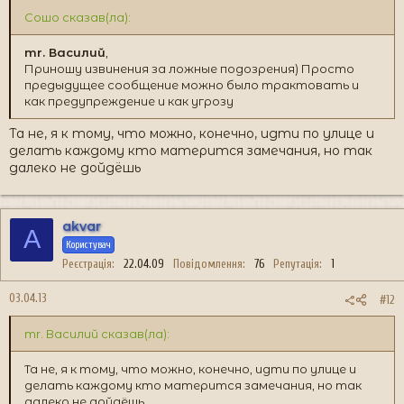
Сошо сказав(ла):
mr. Василий
,
Приношу извинения за ложные подозрения) Просто
предыдущее сообщение можно было трактовать и
как предупреждение и как угрозу
Та не, я к тому, что можно, конечно, идти по улице и
делать каждому кто матерится замечания, но так
далеко не дойдёшь
akvar
A
Користувач
Реєстрація
22.04.09
Повідомлення
76
Репутація
1
03.04.13
#12
mr. Василий сказав(ла):
Та не, я к тому, что можно, конечно, идти по улице и
делать каждому кто матерится замечания, но так
далеко не дойдёшь