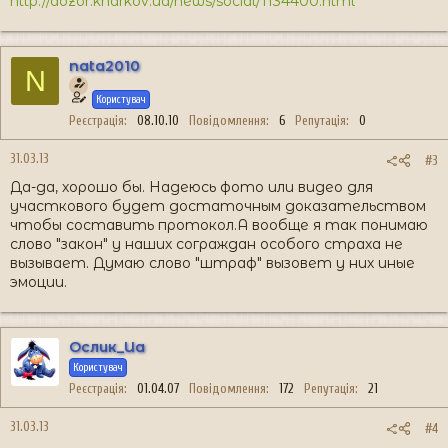
http://dozor.kharkov.ua/news/social/1134400.html
nata2010
N
Користувач
Реєстрація
08.10.10
Повідомлення
6
Репутація
0
31.03.13
#3
Да-да, хорошо бы. Надеюсь фото или видео для
участкового будет достаточным доказательством
чтобы составить протокол.А вообще я так понимаю
слово "закон" у наших сограждан особого страха не
вызывает. Думаю слово "штраф" вызовет у них иные
эмоции.
Ослик_Иа
Користувач
Реєстрація
01.04.07
Повідомлення
172
Репутація
21
31.03.13
#4