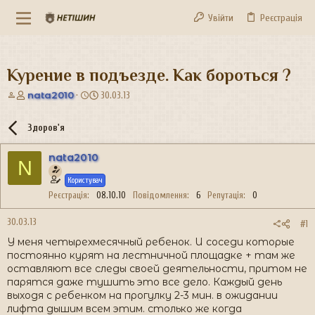
Увійти
Реєстрація
Курение в подъезде. Как бороться ?
А
Д
nata2010
30.03.13
в
а
т
т
Здоров'я
о
а
р
с
nata2010
т
т
N
е
в
Користувач
м
о
и
р
Реєстрація
08.10.10
Повідомлення
6
Репутація
0
е
н
30.03.13
#1
н
У меня четырехмесячный ребенок. И соседи которые
я
постоянно курят на лестничной площадке + там же
оставляют все следы своей деятельности, притом не
парятся даже тушить это все дело. Каждый день
выходя с ребенком на прогулку 2-3 мин. в ожидании
лифта дышим всем этим. столько же когда