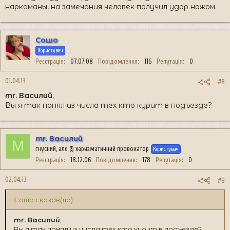
наркоманы, на замечания человек получил удар ножом.
Сошо
Користувач
Реєстрація
07.07.08
Повідомлення
116
Репутація
0
01.04.13
#8
mr. Василий
,
Вы я так понял из числа тех кто курит в подъезде?
mr. Василий
M
гнусний, але (!) харизматичний провокатор
Користувач
Реєстрація
18.12.06
Повідомлення
178
Репутація
0
02.04.13
#9
Сошо сказав(ла):
mr. Василий
,
Вы я так понял из числа тех кто курит в подъезде?