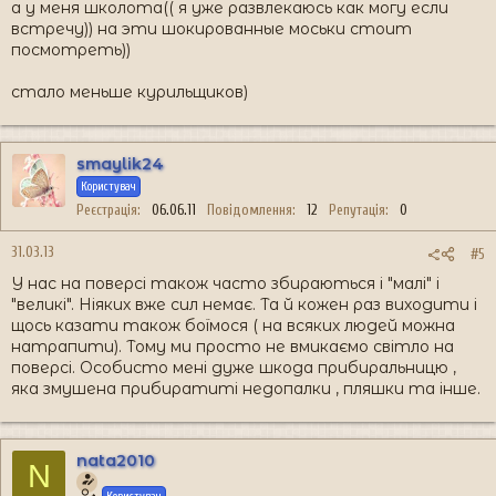
а у меня школота(( я уже развлекаюсь как могу если
встречу)) на эти шокированные моськи стоит
посмотреть))
стало меньше курильщиков)
smaylik24
Користувач
Реєстрація
06.06.11
Повідомлення
12
Репутація
0
31.03.13
#5
У нас на поверсі також часто збираються і "малі" і
"великі". Ніяких вже сил немає. Та й кожен раз виходити і
щось казати також боїмося ( на всяких людей можна
натрапити). Тому ми просто не вмикаємо світло на
поверсі. Особисто мені дуже шкода прибиральницю ,
яка змушена прибиратиті недопалки , пляшки та інше.
nata2010
N