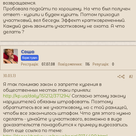
возвращаемся.
Пробовала подойти по хорошему. На что был получен
ответ - курили и будем курить. Потом приходил
участковый, вел беседы. Эффект кратковременный.
Каждый день звонить участковому не охота. А что
делать ?
Сошо
Користувач
Реєстрація
07.07.08
Повідомлення
116
Репутація
0
30.03.13
#2
Я так понимаю закон о запрете курения в
общественных местах таки приняли:
http://kp.ua/daily/151212/371294/
Согласно этому закону
нарушителей обязаны штрафовать. Поэтому
обратитесь все же участковому, но с той разницей,
чтобы все закончилось штафом. Что для этого нужно
сделать - узнайте у участкового, возможно в виде
доказательств понадобится к примеру видеозапись.
Вот еще ссылка по теме: