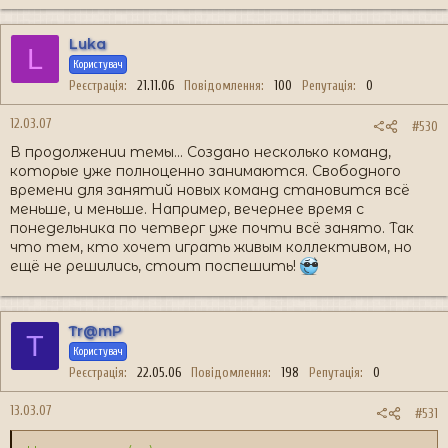
Luka
L
Користувач
Реєстрація
21.11.06
Повідомлення
100
Репутація
0
12.03.07
#530
В продолжении темы... Создано несколько команд,
которые уже полноценно занимаются. Свободного
времени для занятий новых команд становится всё
меньше, и меньше. Например, вечернее время с
понедельника по четверг уже почти всё занято. Так
что тем, кто хочет играть живым коллективом, но
ещё не решились, стоит поспешить!
Tr@mP
T
Користувач
Реєстрація
22.05.06
Повідомлення
198
Репутація
0
13.03.07
#531