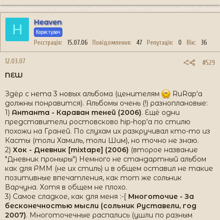
Heaven
H
Користувач
Реєстрація
15.07.06
Повідомлення
47
Репутація
0
Вік
36
12.03.07
#529
NEW
Здёр с нета 3 новых альбома (ценителям
RuRap'a
должны понравится). Альбомы очень (!) разноплановые:
1)
Антанта - Караван теней (2006)
. Ещё одни
представители ростовсково hip-hop'a по стилю
похожи на Граней. По слухам их разкручивал кто-то из
Касты (толи Хамиль, толи Шим), но точно не знаю.
2)
Хок - Дневник [mixtape] (2006)
(второе название
"Дневник проныры") Немного не стандартный альбом
как для РММ (не их стиль) и в общем оставил не такие
позитивные впечатления, как тот же сольник
Варчуна. Хотя в общем не плохо.
3) Самое сладкое, как для меня :-[
Многоточие - За
бесконечностью мысли (сольник Руставели, год
2007)
. Многоточечные распались (ушли по разным