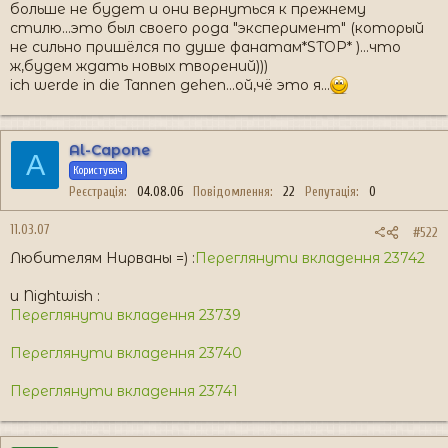
больше не будет и они вернуться к прежнему
стилю...это был своего рода "эксперимент" (который
не сильно пришёлся по душе фанатам*STOP* )...что
ж,будем ждать новых творений)))
ich werde in die Tannen gehen...ой,чё это я...
Al-Capone
A
Користувач
Реєстрація
04.08.06
Повідомлення
22
Репутація
0
11.03.07
#522
Любителям Нирваны =) :
Переглянути вкладення 23742
и Nightwish :
Переглянути вкладення 23739
Переглянути вкладення 23740
Переглянути вкладення 23741