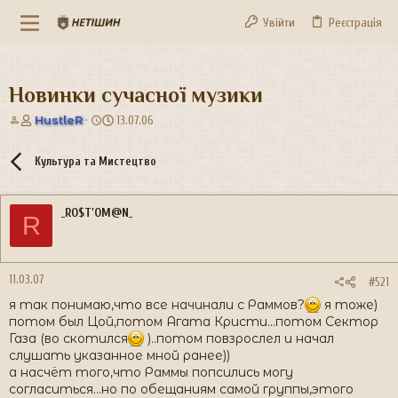
Увійти
Реєстрація
Новинки сучасної музики
А
Д
HustleR
13.07.06
в
а
т
т
Культура та Мистецтво
о
а
р
с
т
т
_RO$T'OM@N_
е
в
R
м
о
и
р
е
н
11.03.07
#521
н
я так понимаю,что все начинали с Раммов?
я тоже)
я
потом был Цой,потом Агата Кристи...потом Сектор
Газа (во скотился
)..потом повзрослел и начал
слушать указанное мной ранее))
а насчёт того,что Раммы попсились могу
согласиться...но по обещаниям самой группы,этого