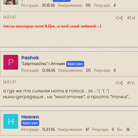
Реєстрація
01.10.06
Повідомлення
195
Репутація
4
14.03.07
#534
тексты некоторых песен В.Цоя...и моей самой любимой..:-[
Pashok
P
"ZапретнаяZона" г.Нетешин
Користувач
Реєстрація
12.06.06
Повідомлення
125
Репутація
0
14.03.07
#535
а где же та сильная нота в голосе... эх....:'( :'( :'(
мини-деградация... не "многоточье", а просто "точка"...
Heaven
H
Користувач
Реєстрація
15.07.06
Повідомлення
47
Репутація
0
Вік
36