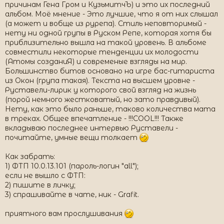
причинам Гена Гром и КузьмитчЪ) и это их последний
альбом. Моё мнение - Это лучшие, что я от них слышал
(а может и вобще из рурепа). Стиль неповторимый -
нету ни одной групы в Руском Репе, которая хотя бы
приблизительно вышла на такой уровень. В альбоме
совместили некоторые тенденции их молодости
(Атомы созданиЯ) и современые взгляды на мир.
Большинство битов основано на игре бас-гитариста
из Окон (група такая). Текста на высшем уровне -
Руставели-лирик у которого свой взгляд на жизнь
(порой немного жестковатый, но зато правдивый).
Нету, как это было раньше, таково количества мата
в треках. Общее впечатление - !!!COOL!!! Также
вкладываю последнее интервью Руставели -
почитайте, умные вещи толкает
Как забрать:
1) ФТП 10.0.13.101 (пароль-логин "all");
если не вышло с ФТП:
2) пишите в личку;
3) спрашивайте в чате, ник - Grafit.
приятного вам прослушивания