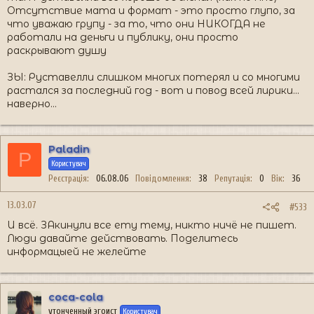
Отсутствие мата и формат - это просто глупо, за
что уважаю групу - за то, что они НИКОГДА не
работали на деньги и публику, они просто
раскрывают душу
ЗЫ: Руставелли слишком многих потерял и со многими
растался за последний год - вот и повод всей лирики...
наверно...
Paladin
P
Користувач
Реєстрація
06.08.06
Повідомлення
38
Репутація
0
Вік
36
13.03.07
#533
И всё. ЗАкинули все ету тему, никто ничё не пишет.
Люди давайте действовать. Поделитесь
информацыей не желейте
coca-cola
утонченный эгоист
Користувач