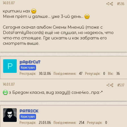
14.03.07
#536
критики нах
Меня прёт и дальше... уже 3-ий день...
Сегодня скачал альбом Смены Мнений (тоже c
DotsFamilyRecords) ещё не слушал, но надеюсь, что
что-то стоящее. Где искать и как забрать его
смотреть выше.
pApErCuT
P
Користувач
Реєстрація
30.12.06
Повідомлення
47
Репутація
0
Вік
36
14.03.07
#537
з Бредом класна, вид ззаду))) соне4ко...пра:-*
PATRICK
Користувач
Реєстрація
21.03.06
Повідомлення
254
Репутація
0