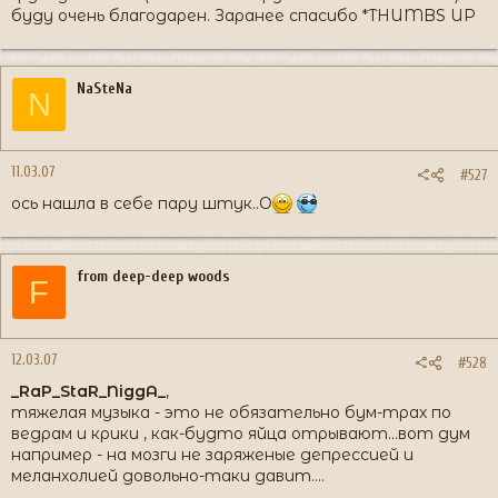
буду очень благодарен. Заранее спасибо *THUMBS UP
NaSteNa
N
11.03.07
#527
ось нашла в себе пару штук..O
from deep-deep woods
F
12.03.07
#528
_RaP_StaR_NiggA_
,
тяжелая музыка - это не обязательно бум-трах по
ведрам и крики , как-будто яйца отрывают...вот дум
например - на мозги не заряженые депрессией и
меланхолией довольно-таки давит....