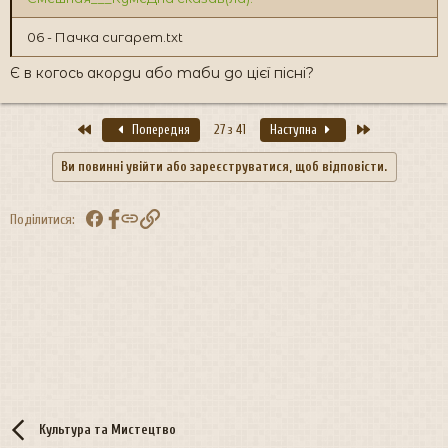
06 - Пачка сигарет.txt
Є в когось акорди або таби до цієї пісні?
Перший
Останній
Попередня
27 з 41
Наступна
Ви повинні увійти або зареєструватися, щоб відповісти.
Facebook
Посилання
Поділитися:
Культура та Мистецтво