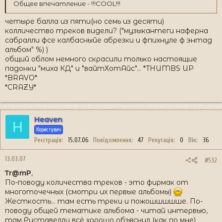
Общее впечатление - !!!COOL!!!
четыре балла из пяти(но семь из десяти)
колличество треков видели? ("музыкантеги наферна
сабралли фсе калбасныйе абрезки и фпихнуле ф энтад
альбом" %) )
общий облом немного скрасили только настоящие
падонки "миха КД" и "вайтХотАйс"... *THUMBS UP
*BRAVO*
*CRAZY*
Heaven
H
Користувач
Реєстрація
15.07.06
Повідомлення
47
Репутація
0
Вік
36
13.03.07
#532
Tr@mP
,
По-поводу количества треков - это фирмак от
многоточечных (смотри их первые альбомы)
Жесткость... там есть треки и пожошшшшше. По-
поводу общей тематике альбома - читай интервью,
там Руставелли всё хорошо объяснил (как по мне)