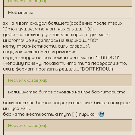
Heaven сказав(ла):
Моё мнение
эх... а я вот ожидал большего(особенно после твоих:
"Это лучшие, что я от них слышал " (с))
действительно руставелли лирик, а для меня
многоточие выделялось не лирикой... *NO*
нету той жёсткости, силы слова... :-\
пздц как нехватает кузьмитча...
пздц в квадрате, как нехватает мата! *PARDON*
(непойму почему, показать что типа переросли это,
или в формат пролезть решили... *DONT KNOW )
Heaven сказав(ла):
Большинство битов основано на игре бас-гитариста
большинство битов посредственные. были и получше
минуса Б\П...
бас - это жёсткость, а тут [...] лирика...
Heaven сказав(ла):