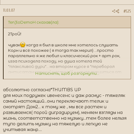
11.03.07
#525
TenJloDemoH сказав(ла):
2ТроЙ!
чувак
когда я был в школе мне хотелось слушать
Корн и всё похожее ( я тогда так мерил) ...просто
параллельно я же любил и класический рок + арт рок,
изза психодела походу, но душа хотела той
"плаксливой дури"... на втором курсе я "переборол
антисатанистский настрой" и начал тащиться от
Натисніть, щоб розгорнути...
Кредлов и прочей мистики, в итоге я просто нахожу в
них массу энергии и любимые мелодии.
когда я тащился от Корна я даже и не подозревал что
абсолютно согласна*THUMBS UP
буду слушать то что слушаю щас..
для моих подружек ивенесенс и даж расмус - тяжеляк
возможно Корн для Йогурта - самая тяжёлая музыка
самый настоящий...они переключают телик и
но это только щас, ты тоже не с Napalm Death
смотрят Дом2... к тому же , мы все растем и
начинал
развиваемся( порой диградируем), меняем взгляды на
жизнь, соответственно на музыку...тем более нельзя
и побачыш, не будешь ты всю жизнь на Эмо
тупо делить музыку на тяжелую и легкую не
учитывая жанр....