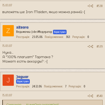
15.03.07
#538
виложіть ше Iron Maiden, якшо можна ранній:-[
zZzara
Z
Ведьмочка :)<br>Модератор
Користувач
Реєстрація
23.05.06
Повідомлення
363
Репутація
0
15.03.07
#539
Нука...
А "100% плагиат" Тартака ?
Может есть аккорды? :-[
Jaguar
J
Користувач
Реєстрація
24.12.06
Повідомлення
7
Репутація
0
15.03.07
#540
Смешная___КумеДна сказав(ла):