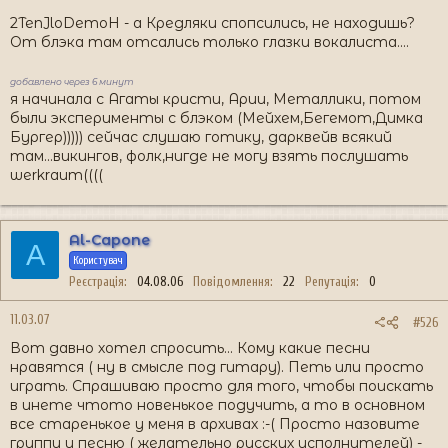
2TenJloDemoH - а Кредляки спопсились, не находишь?
От блэка там отсались только глазки вокалиста....
добавлено через 6 минут
я начинала с Агаты кристи, Арии, Металлики, потом
были эксперименты с блэком (Мейхем,Бегемот,Димка
Бургер))))) сейчас слушаю готику, дарквейв всякий
там...викингов, фолк,нигде не могу взять послушать
werkraum((((
Al-Capone
A
Користувач
Реєстрація
04.08.06
Повідомлення
22
Репутація
0
11.03.07
#526
Вот давно хотел спросить... Кому какие песни
нравятся ( ну в смысле под гитару). Петь или просто
играть. Спрашиваю просто для того, чтобы поискать
в инете чтото новенькое подучить, а то в основном
все старенькое у меня в архивах :-( Просто назовите
группу и песню ( желательно русских исполнителей) -