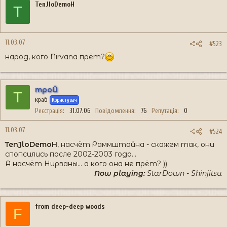
TenJloDemoH
T
11.03.07
#523
народ, кого Nirvana прёт?
троЙ
Т
краб
Користувач
Реєстрація
31.07.06
Повідомлення
76
Репутація
0
11.03.07
#524
TenJloDemoH
, насчёт Раммштайна - скажем так, они
спопсились после 2002-2003 года...
А насчёт Нирваны... а кого она не прёт? ))
Now playing:
StarDown - Shinjitsu
from deep-deep woods
F