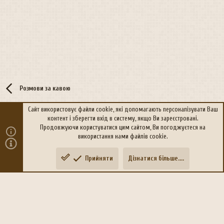
Розмови за кавою
Сайт використовує файли cookie, які допомагають персоналізувати Ваш
контент і зберегти вхід в систему, якщо Ви зареєстровані.
R
Політика конфіденційності
Дoпoмoга
Продовжуючи користуватися цим сайтом, Ви погоджуєтеся на
S
використання нами файлів cookie.
S
®
Community platform by XenForo
© 2010-2026 XenForo Ltd.
Прийняти
Дізнатися більше....
Переклад:
xen-foro.com.ua
Зверху
Знизу