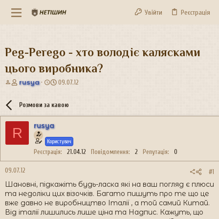
Увійти
Реєстрація
Peg-Perego - хто володіє калясками
цього виробника?
А
Д
rusya
09.07.12
в
а
т
т
Розмови за кавою
о
а
р
с
rusya
т
т
R
е
в
Користувач
м
о
и
р
Реєстрація
21.04.12
Повідомлення
2
Репутація
0
е
н
09.07.12
#1
н
Шановні, підкажіть будь-ласка які на ваш погляд є плюси
я
та недоліки цих візочків. Багато пишуть про те що це
вже давно не виробництво Італії , а той самий Китай.
Від італії лишились лише ціна та Надпис. Кажуть, що