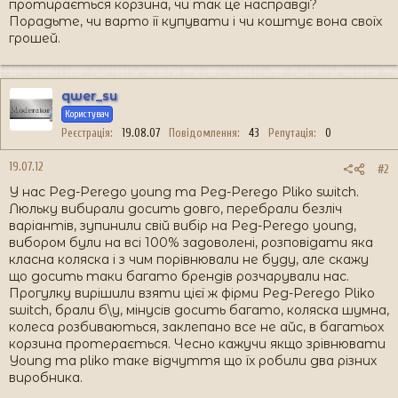
протирається корзина, чи так це насправді?
Порадьте, чи варто її купувати і чи коштує вона своїх
грошей.
qwer_su
Користувач
Реєстрація
19.08.07
Повідомлення
43
Репутація
0
19.07.12
#2
У нас Peg-Perego young та Peg-Perego Pliko switch.
Люльку вибирали досить довго, перебрали безліч
варіантів, зупинили свій вибір на Peg-Perego young,
вибором були на всі 100% задоволені, розповідати яка
класна коляска і з чим порівнювали не буду, але скажу
що досить таки багато брендів розчарували нас.
Прогулку вирішили взяти цієї ж фірми Peg-Perego Pliko
switch, брали б\у, мінусів досить багато, коляска шумна,
колеса розбиваються, заклепано все не айс, в багатьох
корзина протерається. Чесно кажучи якщо зрівнювати
Young та pliko таке відчуття що їх робили два різних
виробника.