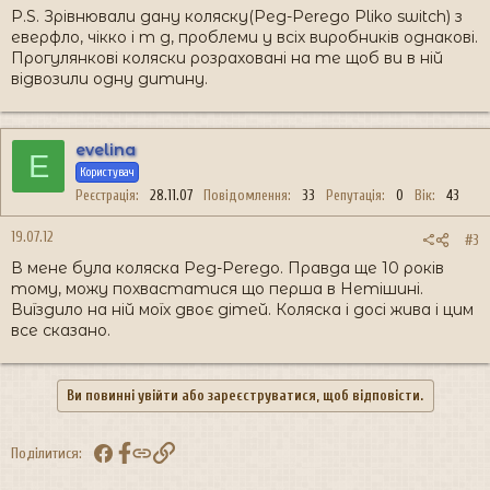
P.S. Зрівнювали дану коляску(Peg-Perego Pliko switch) з
еверфло, чікко і т д, проблеми у всіх виробників однакові.
Прогулянкові коляски розраховані на те щоб ви в ній
відвозили одну дитину.
evelina
E
Користувач
Реєстрація
28.11.07
Повідомлення
33
Репутація
0
Вік
43
19.07.12
#3
В мене була коляска Peg-Perego. Правда ще 10 років
тому, можу похвастатися що перша в Нетішині.
Виїздило на ній моїх двоє дітей. Коляска і досі жива і цим
все сказано.
Ви повинні увійти або зареєструватися, щоб відповісти.
Facebook
Посилання
Поділитися: