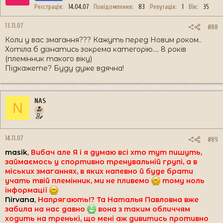
Реєстрація
14.04.07
Повідомлення
83
Репутація
1
Вік
35
13.11.07
#88
Коли у вас змагання??? Кажуть перед Новим роком..
Хотіла б дізнатись зокрема категорію.... 8 років
(племінник такого віку)
Підкажете? Буду дуже вдячна!
NAS
N
14.11.07
#89
masik
,
Вибач але Я і я думаю всі хто тут пишуть,
займаємось у спортивно тренувальній групі, а в
міських змаганнях, в яких напевно й буде брати
учать твій племінник, ми не пливемо
тому ноль
інформації
Nirvana
,
Напрягають!? Та Наталья Павловна вже
забила на нас давно
вона з таким обличчям
ходить на тренькі, що мені аж дивитись противно