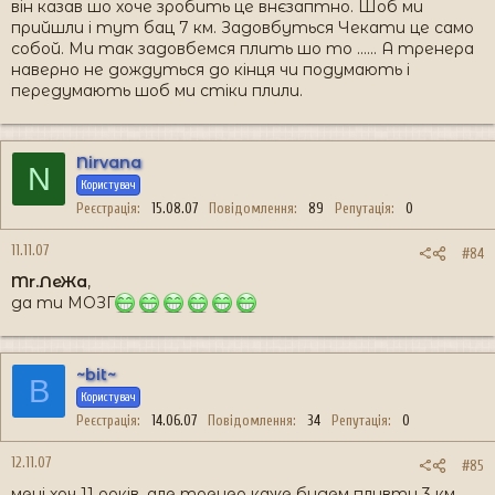
він казав шо хоче зробить це внєзаптно. Шоб ми
прийшли і тут бац 7 км. Задовбуться Чекати це само
собой. Ми так задовбемся плить шо то ...... А тренера
наверно не дождуться до кінця чи подумають і
передумають шоб ми стіки плили.
Nirvana
N
Користувач
Реєстрація
15.08.07
Повідомлення
89
Репутація
0
11.11.07
#84
Mr.ЛеЖа
,
да ти МОЗГ
~bit~
B
Користувач
Реєстрація
14.06.07
Повідомлення
34
Репутація
0
12.11.07
#85
мені хоч 11 років, але тренер каже будем пливти 3 км