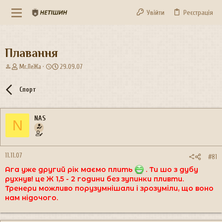
Увійти
Реєстрація
Плавання
А
Д
Mr.ЛеЖа
29.09.07
в
а
т
т
Спорт
о
а
р
с
т
т
NAS
е
в
N
м
о
и
р
е
11.11.07
н
#81
н
Ага уже другий рік маємо плить
. Ти шо з дубу
я
рухнув! це Ж 1,5 - 2 години без зупинки пливти.
Тренери можливо порузумнішали і зрозуміли, що воно
нам нідочого.