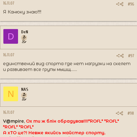
16.11.07
#96
Я Канюку знаю!!!!
DeN
D
16.11.07
#97
единствений вид спорта где нет нагрузки на скелет
и развивает все групы мышщ.......
NAS
N
16.11.07
#98
V@mpire
,
Ох ти ж блін обрадував!!!!*ROFL* *ROFL*
*ROFL* *ROFL*
А хТО це?! Невже якийсь майстер спорту,