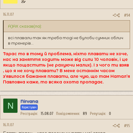
16.11.07
#94
AJAX сказав(ла):
всі плавали так як треба тоді не булоби сумних облич
в тренерів...
Тарас то в тому й проблема, ніхто плавати не хоче,
нас на заняття ходить може від сили 10 чоловік, і це
якщо пощастить (не рахуючи малих). І з чого ти взяв
, що я не хочу плавати? В мене останнім часом
з’явилося бажання плавати, але чую, що там Натал’я
Павловна каже, то всяка охота пропадає.
Nirvana
N
Користувач
Реєстрація
15.08.07
Повідомлення
89
Репутація
0
16.11.07
#95