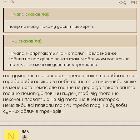
16.11.07
#93
Nirvana сказав(ла):
повір на мому гіркому досвіті це херня...
NAS сказав(ла):
Nirvana, Напрягають!? Та Наталья Павловна вже
забила на нас давно вона з таким обличчям ходить на
тренькі, що мені аж дивитись противно
ти думай шо ти говориш тренер каже шо робити то і
треба робити.який в тебе гіркий опит мовчавби може
і в мене його немає але ти ше не доріс до гіркого опита
такшо помалкуй.повний п...дец тобі від того шо
нехочеш плавати а не від того шо внеї настрою
нема.якби всі плавали так як треба тоді не булоби
сумних облич в тренерів...
NAS
N