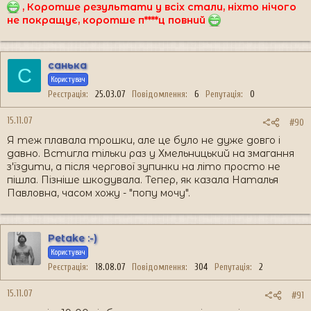
, Коротше результати у всіх стали, ніхто нічого
не покращує, коротше п****ц повний
санька
С
Користувач
Реєстрація
25.03.07
Повідомлення
6
Репутація
0
15.11.07
#90
Я теж плавала трошки, але це було не дуже довго і
давно. Встигла тільки раз у Хмельницький на змагання
з'їздити, а після чергової зупинки на літо просто не
пішла. Пізніше шкодувала. Тепер, як казала Наталья
Павловна, часом хожу - "попу мочу".
Petake :-)
Користувач
Реєстрація
18.08.07
Повідомлення
304
Репутація
2
15.11.07
#91