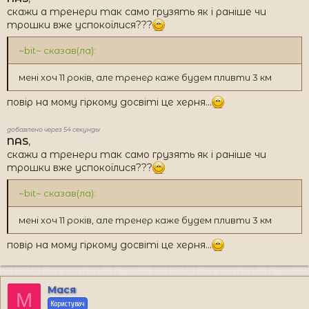
скажи а тренери так само грузять як і раніше чи
трошки вже успокоїлися???
~bit~ сказав(ла):
мені хоч 11 років, але тренер каже будем пливти 3 км
повір на мому гіркому досвіті це херня...
добавлено через 54 секунды
NAS
,
скажи а тренери так само грузять як і раніше чи
трошки вже успокоїлися???
~bit~ сказав(ла):
мені хоч 11 років, але тренер каже будем пливти 3 км
повір на мому гіркому досвіті це херня...
Мася
М
Користувач