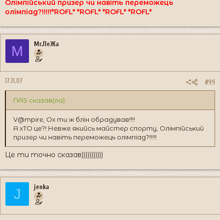
Олімпійський призер чи навіть переможець
олімпіад?!!!!!*ROFL* *ROFL* *ROFL* *ROFL*
Mr.ЛеЖа
M
17.11.07
#99
NAS сказав(ла):
V@mpire, Ох ти ж блін обрадував!!!!
А хТО це?! Невже якийсь майстер спорту, Олімпійський
призер чи навіть переможець олімпіад?!!!!!
Це ти точно сказав)))))))))))
jenka
J