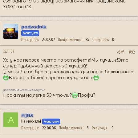
сьогодні о 19-00 відбулись змагання між працівниками
ХАЕС та СК .
podvodnik
Користувач
Реєстрація
21.02.07
Повідомлення
87
Репутація
0
15.11.07
#92
Ха у нас первое место по эстафете!Мы лучшие!Это
супер!Турбинный цех самый лучший!
У меня 3-е по брассу неплохо как для после больничного!
В красно-белой справа сверху это я
добавлено через 52 минуты
Нас а ты на легке 50 что-ли?
Профи?
AJAX
A
Не москаль!
Користувач
Реєстрація
22.06.06
Повідомлення
8
Репутація
0