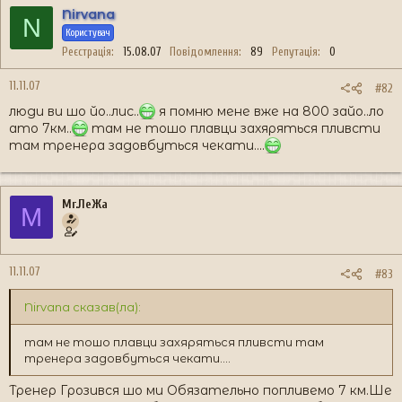
Nirvana
N
Користувач
Реєстрація
15.08.07
Повідомлення
89
Репутація
0
11.11.07
#82
люди ви шо йо..лис..
я помню мене вже на 800 зайо..ло
ато 7км..
там не тошо плавци захяряться пливсти
там тренера задовбуться чекати....
Mr.ЛеЖа
M
11.11.07
#83
Nirvana сказав(ла):
там не тошо плавци захяряться пливсти там
тренера задовбуться чекати....
Тренер Грозився шо ми Обязательно попливемо 7 км.Ше