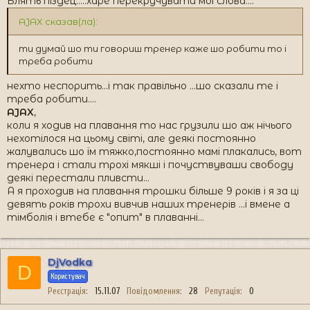
Блять піздец.....харе перекручувати мої слова....
AJAX сказав(ла):
ти думай шо ти говориш тренер каже шо робити то і
треба робити
нехто неспорить...і так правільно ...шо сказали те і
треба робити....
AJAX
,
коли я ходив на плавання то нас грузили шо аж нічього
нехотілося на цьому світі, але деякі постоянно
жалувались шо їм тяжко,постоянно мамі плакались, вот
тренера і стали трохі мякші і почуствуваши свободу
деякі перестали пливсти...
А я проходив на плавання трошки більше 9 років і я за ці
девять років трохи вивчив наших тренерів ...і вмене а
тімболія і втебе є "опит" в плаванні...
DjVodka
D
Користувач
Реєстрація
15.11.07
Повідомлення
28
Репутація
0