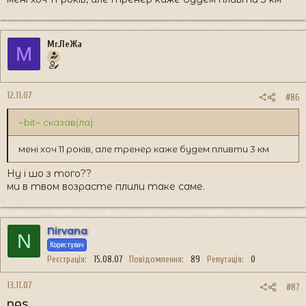
Mr.ЛеЖа
M
12.11.07
#86
~bit~ сказав(ла):
мені хоч 11 років, але тренер каже будем пливти 3 км
Ну і шо з того??
ми в твом возрасте плили таке саме.
Nirvana
N
Користувач
Реєстрація
15.08.07
Повідомлення
89
Репутація
0
13.11.07
#87
NAS
,