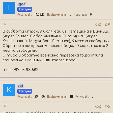
igor`
I
Користувач
Реєстрація
14.03.10
Повідомлення
3
Репутація
0
06.07.11
#273
В субботу утром, 9 июля, еду из Нетешина в Винницу
(через Грицев-Любар-Хмельник-Литин) или (через
Хмельницкий- Меджибош-Летичев), 4 места свободных.
Обратно в воскресенье после обеда, 10 июля, только 2
места свободных.
И туда и обратно возможна перевозка груза (типа
стиральной машинки или телевизора).
тел. 097-93-98-582
kill
K
Користувач
Реєстрація
29.11.06
Повідомлення
111
Репутація
0
06.07.11
#274