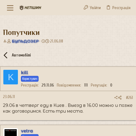
Увійти
Реєстрація
Попутчики
А
Д
БУЛЬДОЗЕР
21.06.08
в
а
т
т
Автомобілі
о
а
р
с
т
т
kill
е
в
K
м
о
Користувач
и
р
Реєстрація
29.11.06
Повідомлення
111
Репутація
0
е
н
23.06.11
#261
н
29.06 в четверг еду в Киев . Выезд в 16.00 можно и позже
я
как договоримся. Есть три места.
vetra