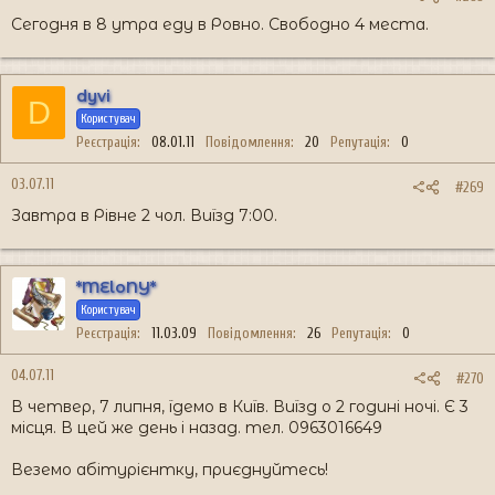
Сегодня в 8 утра еду в Ровно. Свободно 4 места.
dyvi
D
Користувач
Реєстрація
08.01.11
Повідомлення
20
Репутація
0
03.07.11
#269
Завтра в Рівне 2 чол. Виїзд 7:00.
*MEloNY*
Користувач
Реєстрація
11.03.09
Повідомлення
26
Репутація
0
04.07.11
#270
В четвер, 7 липня, їдемо в Київ. Виїзд о 2 годині ночі. Є 3
місця. В цей же день і назад. тел. 0963016649
Веземо абітурієнтку, приєднуйтесь!