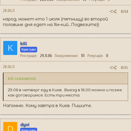
28.06.11
#264
народ, может кто 1 июля (пятницу) во второй
половине дня едет на Хм-кий...Подвезите))
kill
K
Користувач
Реєстрація
29.11.06
Повідомлення
111
Репутація
0
28.06.11
#265
kill сказав(ла):
29.06 в четверг еду в Киев . Выезд в 16.00 можно и позже
как договоримся. Есть три места.
Напомню. Кому завтра в Киев. Пишите.
dyvi
D
Користувач