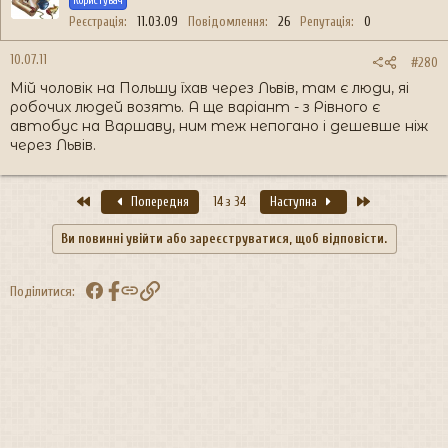
Користувач
Реєстрація
11.03.09
Повідомлення
26
Репутація
0
10.07.11
#280
Мій чоловік на Польшу їхав через Львів, там є люди, яі
робочих людей возять. А ще варіант - з Рівного є
автобус на Варшаву, ним теж непогано і дешевше ніж
через Львів.
Перший
Останній
Попередня
14 з 34
Наступна
Ви повинні увійти або зареєструватися, щоб відповісти.
Facebook
Посилання
Поділитися: