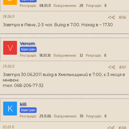
Реєстрація
08.01.11
Повідомлення
20
Репутація
0
28.06.11
#266
Завтра в Рівне, 2-3 чол. Виїзд в 7.00. Назад в ~ 17.30
Venom
V
Користувач
Реєстрація
18.01.10
Повідомлення
32
Репутація
0
29.06.11
#267
Завтра 30.06.2011 виїзд в Хмельницький в 7:00, є 3 місця в
мінівені.
тел. 068-206-77-32
kill
K
Користувач
Реєстрація
29.11.06
Повідомлення
111
Репутація
0
03.07.11
#268