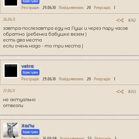
Користувач
Реєстрація
29.06.10
Повідомлення
20
Репутація
1
26.06.11
#262
завтра-послезавтра еду на Луцк и через пару часов
обратно (ребенка бабушке везем )
есть два места
если очень надо - то три места )
vetra
Користувач
Реєстрація
29.06.10
Повідомлення
20
Репутація
1
27.06.11
#263
не актуально
отвезли
ХаЛи
Користувач
Реєстрація
26.09.08
Повідомлення
53
Репутація
3