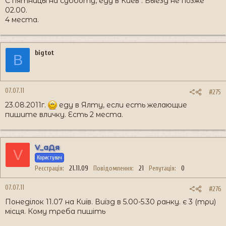
С пятницы на субботу, еду в Киев . Выезд не позже
02.00.
4 места.
bigtot
B
07.07.11
#275
23.08.2011г.
еду в Ялту, если есть желающие
пишите вличку. Есть 2 места.
V_аДя
V
Користувач
Реєстрація
21.11.09
Повідомлення
21
Репутація
0
07.07.11
#276
Понеділок 11.07 на Київ. Виїзд в 5.00-5.30 ранку. є 3 (три)
місця. Кому треба пишіть