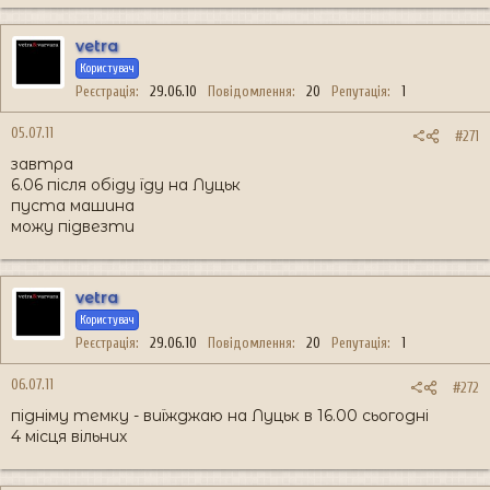
vetra
Користувач
Реєстрація
29.06.10
Повідомлення
20
Репутація
1
05.07.11
#271
завтра
6.06 після обіду їду на Луцьк
пуста машина
можу підвезти
vetra
Користувач
Реєстрація
29.06.10
Повідомлення
20
Репутація
1
06.07.11
#272
підніму темку - виїжджаю на Луцьк в 16.00 сьогодні
4 місця вільних