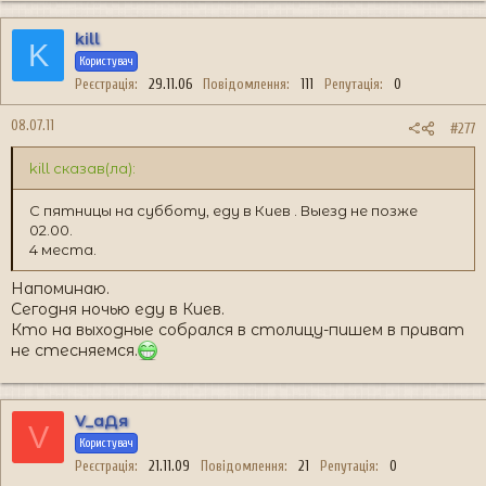
kill
K
Користувач
Реєстрація
29.11.06
Повідомлення
111
Репутація
0
08.07.11
#277
kill сказав(ла):
С пятницы на субботу, еду в Киев . Выезд не позже
02.00.
4 места.
Напоминаю.
Сегодня ночью еду в Киев.
Кто на выходные собрался в столицу-пишем в приват
не стесняемся.
V_аДя
V
Користувач
Реєстрація
21.11.09
Повідомлення
21
Репутація
0