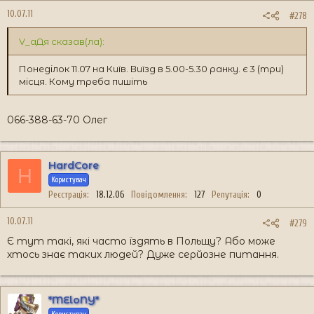
10.07.11
#278
V_аДя сказав(ла):
Понеділок 11.07 на Київ. Виїзд в 5.00-5.30 ранку. є 3 (три)
місця. Кому треба пишіть
066-388-63-70 Олег
HardCore
H
Користувач
Реєстрація
18.12.06
Повідомлення
127
Репутація
0
10.07.11
#279
Є тут такі, які часто їздять в Польщу? Або може
хтось знає таких людей? Дуже серйозне питання.
*MEloNY*