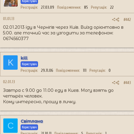
Користувач
Реєстрація
27.03.09
Повідомлення
85
Репутація
22
01.01.13
#442
02.01.2013 їду в Чернігів через Київ. Виїзд орієнтовно в
5:00. але точний час за узгодити за телефоном:
0674560377
kill
K
Користувач
Реєстрація
29.11.06
Повідомлення
111
Репутація
0
02.01.13
#443
Завтра с 9.00 до 11.00 еду в Киев. Могу взять до
четырёх человек.
Кому интересно, прошу в личку.
Світлана
С
Користувач
Реєстрація
21.10.11
Повідомлення
5
Репутація
1