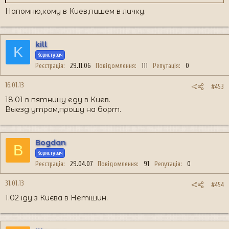
Напомню,кому в Киев,пишем в личку.
kill
K
Користувач
Реєстрація
29.11.06
Повідомлення
111
Репутація
0
16.01.13
#453
18.01 в пятницу еду в Киев.
Выезд утром,прошу на борт.
Bogdan
B
Користувач
Реєстрація
29.04.07
Повідомлення
91
Репутація
0
31.01.13
#454
1.02 їду з Києва в Нетішин.