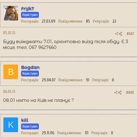
FrYkT
Користувач
Реєстрація
27.03.09
Повідомлення
85
Репутація
22
05.01.13
#447
Буду виїжджати 7.01, орієнтовно виїзд після обіду. Є 3
місця. тел. 067 9627660
Bogdan
B
Користувач
Реєстрація
29.04.07
Повідомлення
91
Репутація
0
06.01.13
#448
08.01 ніхто на Київ не планує ?
kill
K
Користувач
Реєстрація
29.11.06
Повідомлення
111
Репутація
0