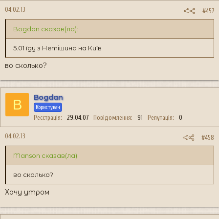
04.02.13
#457
Bogdan сказав(ла):
5.01 їду з Нетішина на Київ
во сколько?
Bogdan
B
Користувач
Реєстрація
29.04.07
Повідомлення
91
Репутація
0
04.02.13
#458
Manson сказав(ла):
во сколько?
Хочу утром