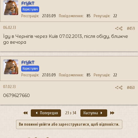
FrYkT
Користувач
Реєстрація
27.03.09
Повідомлення
85
Репутація
22
06.02.13
#459
Їду в Чернігів через Київ 07.02.2013, після обіду, ближче
до вечора
FrYkT
Користувач
Реєстрація
27.03.09
Повідомлення
85
Репутація
22
07.02.13
#460
0679627660
Перший
Останній
Попередня
23 з 34
Наступна
Ви повинні увійти або зареєструватися, щоб відповісти.