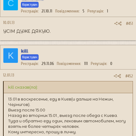
С
Користувач
Реєстрація
21.10.11
Повідомлення
5
Репутація
1
10.01.13
#451
УСІМ ДУЖЕ ДЯКУЮ.
kill
K
Користувач
Реєстрація
29.11.06
Повідомлення
111
Репутація
0
12.01.13
#452
kill сказав(ла):
13.01 в воскресенье, еду в Киев(и дальше на Нежин,
Чернигов).
Выезд после 15.00
Назад во вторник 15.01 , выезд после обеда с Киева.
Туда и обратно еду один, лековым автомобилем, могу
взять не более четырёх человек.
Кому интересно, прошу в личку.