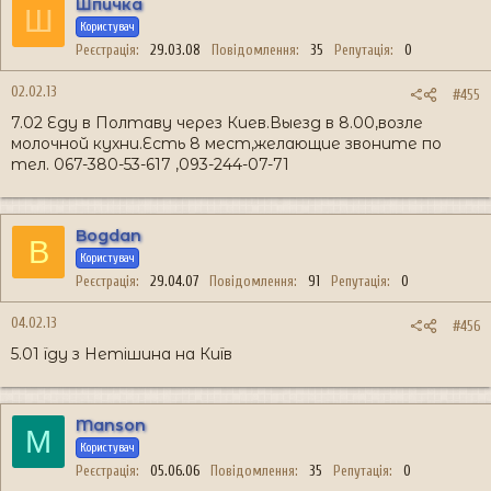
Шпичка
Ш
Користувач
Реєстрація
29.03.08
Повідомлення
35
Репутація
0
02.02.13
#455
7.02 Еду в Полтаву через Киев.Выезд в 8.00,возле
молочной кухни.Есть 8 мест,желающие звоните по
тел. 067-380-53-617 ,093-244-07-71
Bogdan
B
Користувач
Реєстрація
29.04.07
Повідомлення
91
Репутація
0
04.02.13
#456
5.01 їду з Нетішина на Київ
Manson
M
Користувач
Реєстрація
05.06.06
Повідомлення
35
Репутація
0