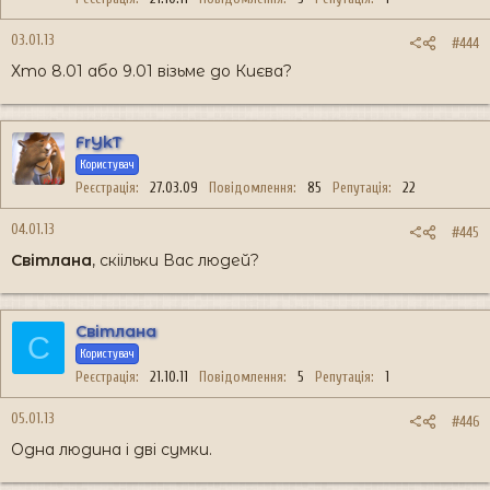
03.01.13
#444
Хто 8.01 або 9.01 візьме до Києва?
FrYkT
Користувач
Реєстрація
27.03.09
Повідомлення
85
Репутація
22
04.01.13
#445
Світлана
, скіільки Вас людей?
Світлана
С
Користувач
Реєстрація
21.10.11
Повідомлення
5
Репутація
1
05.01.13
#446
Одна людина і дві сумки.