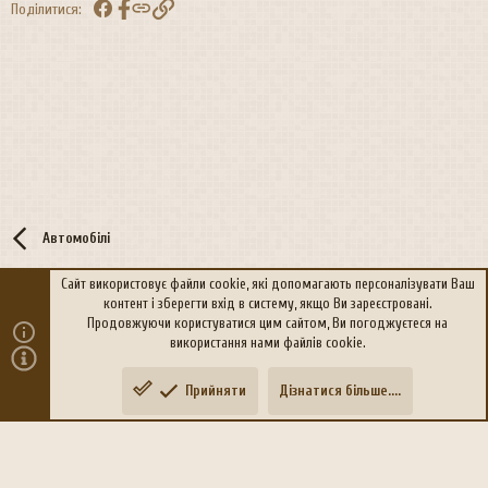
Facebook
Посилання
Поділитися:
Автомобілі
Сайт використовує файли cookie, які допомагають персоналізувати Ваш
контент і зберегти вхід в систему, якщо Ви зареєстровані.
R
Політика конфіденційності
Дoпoмoга
Продовжуючи користуватися цим сайтом, Ви погоджуєтеся на
S
використання нами файлів cookie.
S
®
Community platform by XenForo
© 2010-2026 XenForo Ltd.
Прийняти
Дізнатися більше....
Переклад:
xen-foro.com.ua
Зверху
Знизу