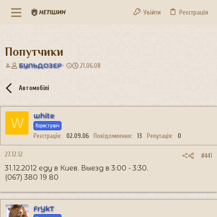
Увійти
Реєстрація
Попутчики
А
Д
БУЛЬДОЗЕР
21.06.08
в
а
т
т
Автомобілі
о
а
р
с
т
т
white
е
в
W
м
о
Користувач
и
р
Реєстрація
02.09.06
Повідомлення
13
Репутація
0
е
н
27.12.12
#441
н
31.12.2012 еду в Киев. Выезд в 3:00 - 3:30.
я
(067) 380 19 80
FrYkT