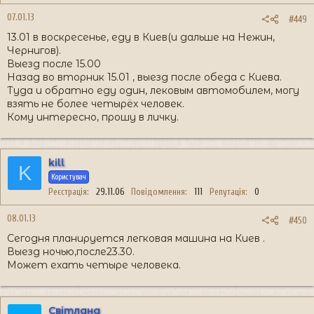
07.01.13
#449
13.01 в воскресенье, еду в Киев(и дальше на Нежин,
Чернигов).
Выезд после 15.00
Назад во вторник 15.01 , выезд после обеда с Киева.
Туда и обратно еду один, лековым автомобилем, могу
взять не более четырёх человек.
Кому интересно, прошу в личку.
kill
K
Користувач
Реєстрація
29.11.06
Повідомлення
111
Репутація
0
08.01.13
#450
Сегодня планируется легковая машина на Киев .
Выезд ночью,после23.30.
Может ехать четыре человека.
Світлана