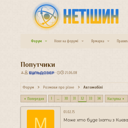
Форум
Нове на форумі
Ярмарка
Правил
Попутчики
А
Д
БУЛЬДОЗЕР
21.06.08
в
а
т
т
Форум
Розмови про різне
Автомобілі
о
а
р
с
т
т
1
...
30
31
32
33
34
Попередня
Наступна
е
в
м
о
01.02.15
и
р
М
е
Може хто буде lхати з Києва
н