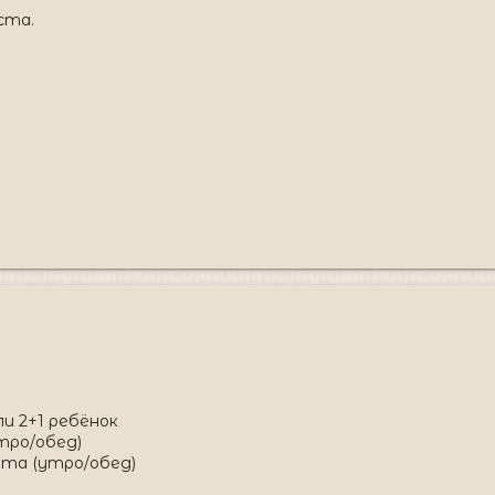
ста.
ли 2+1 ребёнок
тро/обед)
рта (утро/обед)