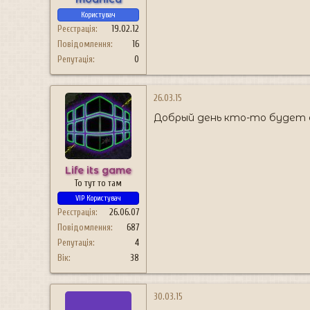
Користувач
Реєстрація
19.02.12
Повідомлення
16
Репутація
0
26.03.15
Добрый день кто-то будет е
Life its game
То тут то там
VIP Користувач
Реєстрація
26.06.07
Повідомлення
687
Репутація
4
Вік
38
30.03.15