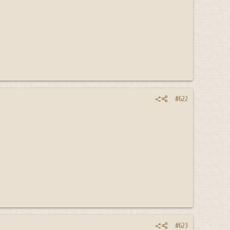
#622
#623