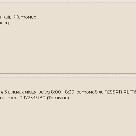
ез Київ, Житомир.
ранку
, є 3 вільних місця, виїзд 8:00 - 8:30, автомобіль NISSAN A
рону, тел: 0972333180 (Татьяна)