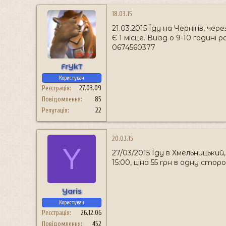
18.03.15
21.03.2015 Їду на Чернігів, чер
Є 1 місце. Виїзд о 9-10 годині 
0674560377
FrYkT
Користувач
Реєстрація
27.03.09
Повідомлення
85
Репутація
22
20.03.15
Y
27/03/2015 Їду в Хмельницький
15:00, ціна 55 грн в одну сто
Yaris
Користувач
Реєстрація
26.12.06
Повідомлення
452