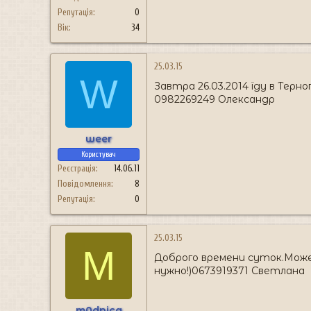
Репутація
0
Вік
34
25.03.15
W
Завтра 26.03.2014 їду в Тернопі
0982269249 Олександр
weer
Користувач
Реєстрація
14.06.11
Повідомлення
8
Репутація
0
25.03.15
M
Доброго времени суток.Може
нужно!)0673919371 Светлана
m0dnica