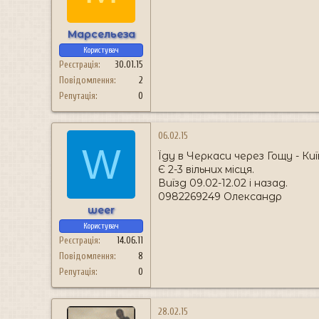
н
я
Марсельеза
Користувач
Реєстрація
30.01.15
Повідомлення
2
Репутація
0
06.02.15
W
Їду в Черкаси через Гощу - Киї
Є 2-3 вільних місця.
Виїзд 09.02-12.02 і назад.
0982269249 Олександр
weer
Користувач
Реєстрація
14.06.11
Повідомлення
8
Репутація
0
28.02.15