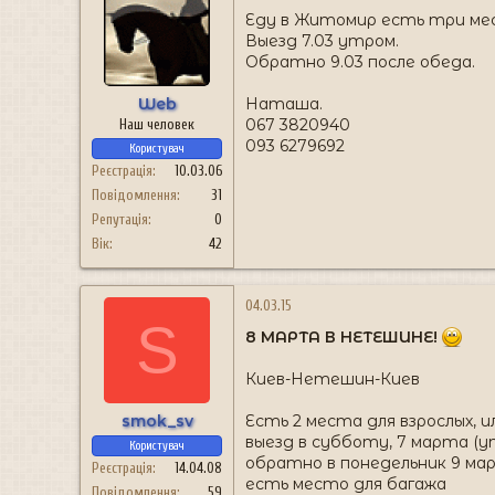
Еду в Житомир есть три ме
Выезд 7.03 утром.
Обратно 9.03 после обеда.
Web
Наташа.
067 3820940
Наш человек
093 6279692
Користувач
Реєстрація
10.03.06
Повідомлення
31
Репутація
0
Вік
42
04.03.15
S
8 МАРТА В НЕТЕШИНЕ!
Киев-Нетешин-Киев
smok_sv
Есть 2 места для взрослых, и
выезд в субботу, 7 марта (у
Користувач
обратно в понедельник 9 ма
Реєстрація
14.04.08
есть место для багажа
Повідомлення
59