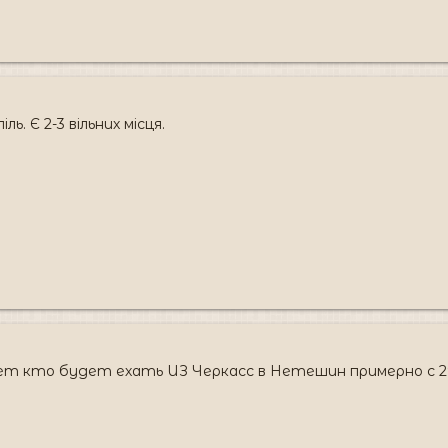
ль. Є 2-3 вільних місця.
т кто будет ехать ИЗ Черкасс в Нетешин примерно с 29