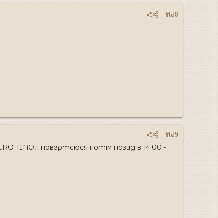
#628
#629
LMERO TINO, i повертаюся потім назад в 14:00 -