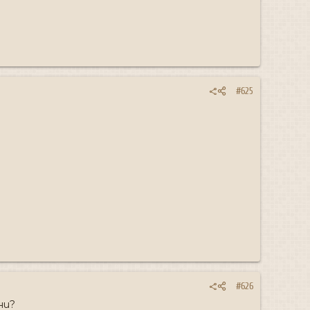
#625
#626
ни?