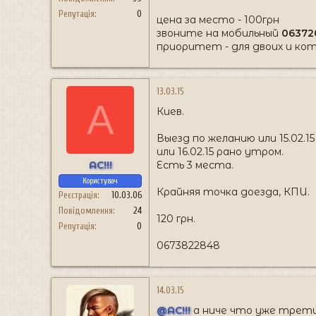
Репутація
0
цена за место - 100грн
звоните на мобильный
06372
приоритет - для двоих и ко
13.03.15
A
Киев.
Выезд по желанию или 15.02.1
или 16.02.15 рано утром.
AC!!!
Есть 3 места.
Користувач
Крайняя точка доезда, КПИ.
Реєстрація
10.03.06
Повідомлення
24
120 грн.
Репутація
0
0673822848
14.03.15
@AC!!!
а ниче что уже третий