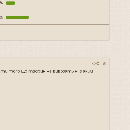
5%
2%
#1
ти того що тварин не вивозять ні в який