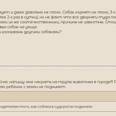
 и даже довольно не плохо. Собак кормят не плохо, 3-х
ее 2-х раз в сутки), но не факт что все дворняги туда п
ывали их же соотечественники, причины не известны. Сто
ых собак на улице:
и розорваны другими собаками?
ейчас напишу: мне насрать на трупы животных в городе!!!
ю ребёнок с земли не поднимет.
идетелем того, как собака в судорогах подыхала