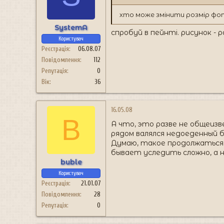
хто може змінити розмір фото
SystemA
спробуй в пейнті. рисунок -
Користувач
Реєстрація
06.08.07
Повідомлення
112
Репутація
0
Вік
36
16.05.08
B
А что, это разве не общеизв
рядом валялся недоеденный б
Думаю, такое продолжаться 
бывает уследить сложно, а н
buble
Користувач
Реєстрація
21.01.07
Повідомлення
28
Репутація
0