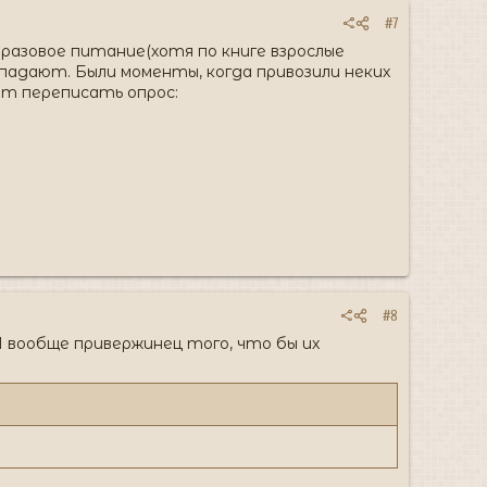
#7
 разовое питание(хотя по книге взрослые
опадают. Были моменты, когда привозили неких
ит переписать опрос:
#8
 Я вообще привержинец того, что бы их