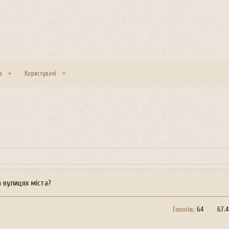
а
Користувачі
а вулицях міста?
Голосів:
64
67.