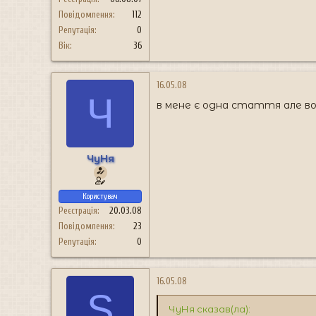
Повідомлення
112
Репутація
0
Вік
36
16.05.08
Ч
в мене є одна стаття але вон
ЧуНя
Користувач
Реєстрація
20.03.08
Повідомлення
23
Репутація
0
16.05.08
S
ЧуНя сказав(ла):