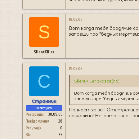
18.05.08
S
Вот когда тебя бродячие со
запоешь про "бедных мертвы
SilentKiller
19.05.08
С
SilentKiller сказав(ла):
Вот когда тебя бродячие со
запоешь про "бедных мертвы
Странник
Користувач
Полностью за!!! Отстреливат
Реєстрація
30.09.06
прикольно! Незачто пива попи
Повідомлення
28
Репутація
0
Вік
35