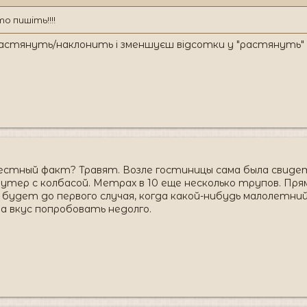
 пишіть!!!!
 растянуть/наклонить і зменшуєш відсотки у "растянуть"
естный факт? Травят. Возле гостиницы сама была свидете
утер с колбасой. Метрах в 10 еще несколько трупов. Прям
будет до первого случая, когда какой-нибудь малолетний
а вкус попробовать недолго.