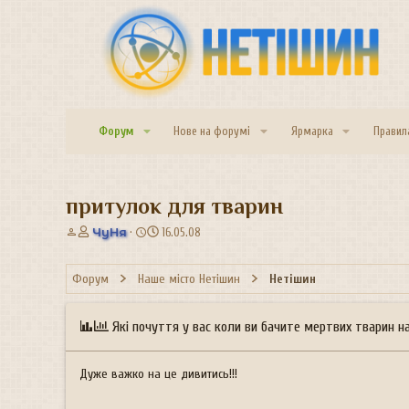
Форум
Нове на форумі
Ярмарка
Правил
притулок для тварин
А
Д
ЧуНя
16.05.08
в
а
т
т
Форум
Наше місто Нетішин
Нетішин
о
а
р
с
т
т
Які почуття у вас коли ви бачите мертвих тварин н
е
в
м
о
и
р
Дуже важко на це дивитись!!!
е
н