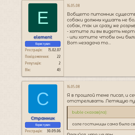
16.05.08
E
Вобщето питомник существует
собаки должны кушать не бол
собак, так их сразу же розр
- хотите ли вы видеть мертв
element
- или хотите чтобы они был
Вот незадача то...
Користувач
Реєстрація
15.02.07
Повідомлення
22
Репутація
2
Вік
43
16.05.08
С
Я в прошлой теме писал, и с
отстреливать. Летящую пул
buble сказав(ла):
Странник
озле гостиницы сама была св
Користувач
Реєстрація
30.09.06
Радуйся, что не ты.