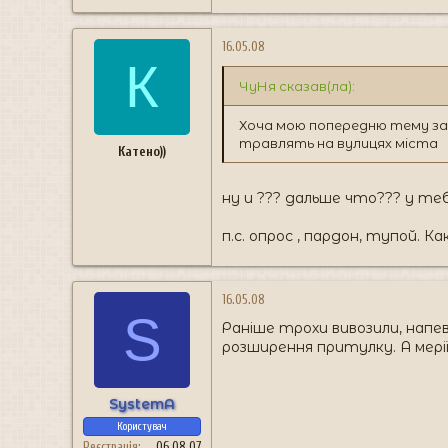
16.05.08
К
ЧуНя сказав(ла):
Хоча мою попередню тему зак
травлять на вулицях міста
Катено))
ну и ??? дальше что??? у теб
п.с. опрос , пардон, тупой. Ка
16.05.08
S
Раніше трохи вивозили, напев
розширення притулку. А мерії д
SystemA
Користувач
Реєстрація
06.08.07