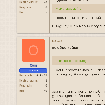
Повідомлення
28
Репутація
0
ЧуНя сказав(ла):
Вік
35
варин не вивозять ні в який
Выйди лучше к мерии с тран
16.05.08
О
не ображайся
Airishka сказав(ла):
Оля
Раніше трохи вивозили, напев
Користувач
притулку. А мерії до одного мі
Реєстрація
05.05.08
Повідомлення
3
Репутація
0
Вік
40
але ти наівна. кому потрібні
де ти чула, чи бачила, щоб в 
пустять, чим притулки ств
звичайно це моя думка, можлив