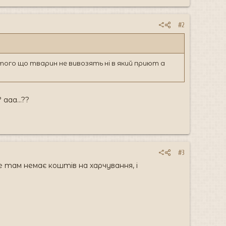
#2
ого що тварин не вивозять ні в який приют а
ааа...??
#3
е там немає коштів на харчування, і