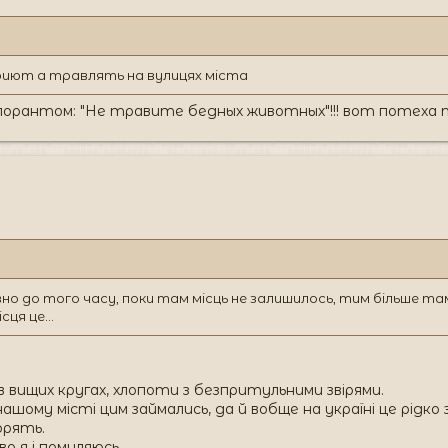
 приют а травлять на вулицях міста
порантом: "Не травите бедных животных"!!! вот потеха т
но до того часу, поки там місць не залишилось, тим більше та
сця це...
 в вищих кругах, хлопоти з безпритульними звірями.
нашому місті цим займались, да й вобще на україні це рідко
орять.
о я і помиляюсь.