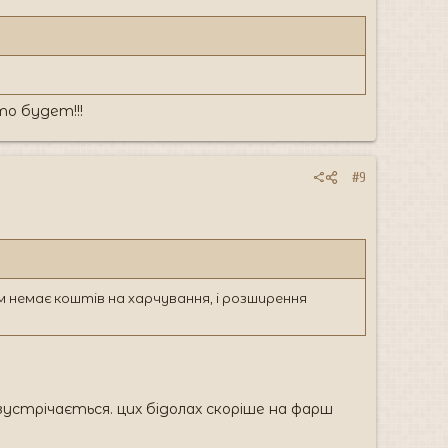
о будет!!!
#9
м немає коштів на харчування, і розширення
 зустрічається. цих бідолах скоріше на фарш