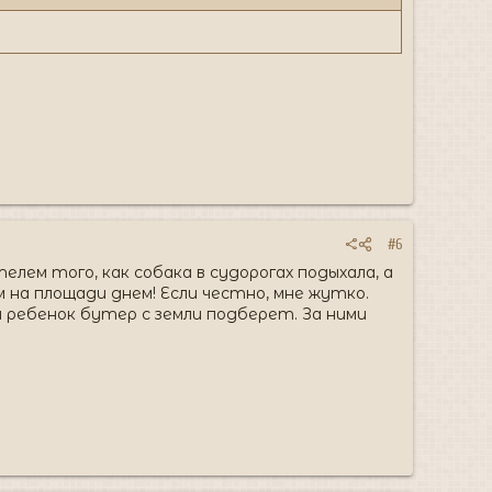
#6
лем того, как собака в судорогах подыхала, а
 на площади днем! Если честно, мне жутко.
 ребенок бутер с земли подберет. За ними