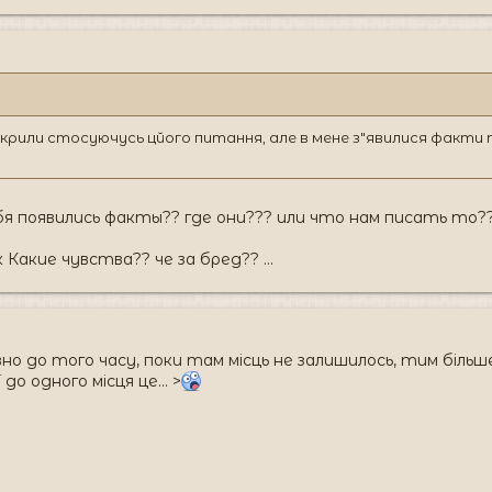
рили стосуючусь цйого питання, але в мене з"явилися факти т
я появились факты?? где они??? или что нам писать то?? 
к Какие чувства?? че за бред?? ...
но до того часу, поки там місць не залишилось, тим більш
о одного місця це... >