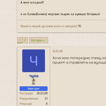
н
А мені всеодно!!!
я
я не бачив(бачила) мертвих тварин на вулицях Нетішина!
Кількість людей, що взяли участь в опитувані
95
1
2
Наступна
16.05.08
Ч
Хоча мою попередню тему зак
приют а травлять на вулиця
ЧуНя
Користувач
Реєстрація
20.03.08
Повідомлення
23
Репутація
0