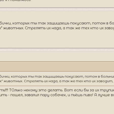
бички, которых ты так защищаешь покусают, потом в бо
х" животных. Стрелять их нада, а так же тех кто их зав
бички, которых ты так защищаешь покусают, потом в больниц
х" животных. Стрелять их нада, а так же тех кто их заводит
ь!!!! ТОлько некому это делать. Вот если бы за их трупик
ть - пошел, завалил пару собачек, и пьёшь пиво! А лучше в