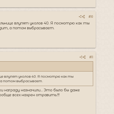
#10
льнице влупят уколов 40. Я посмотрю как ты
одит, а потом выбрасывает.
#11
е влупят уколов 40. Я посмотрю как ты
, а потом выбрасывает.
и награду назначили... Это было бы даже
ообще всех нахрен отравить.!!!