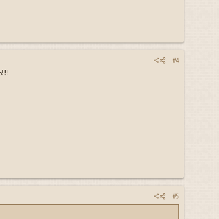
#4
!!
#5