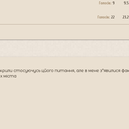
Голосів:
9
9.
Голосів:
22
23.
рили стосуючусь цйого питання, але в мене з"явилися фак
х міста