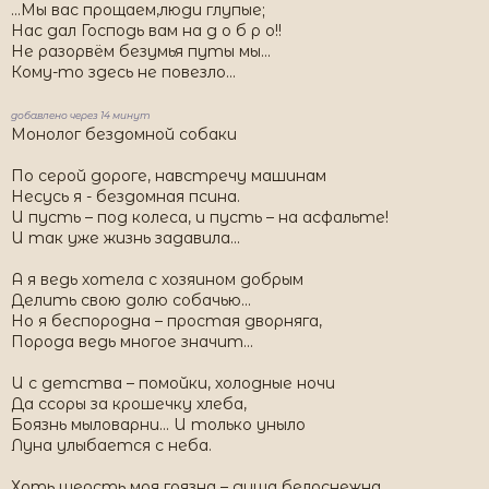
...Мы вас прощаем,люди глупые;
Нас дал Господь вам на д о б р о!!
Не разорвём безумья путы мы...
Кому-то здесь не повезло...
добавлено через 14 минут
Монолог бездомной собаки
По серой дороге, навстречу машинам
Несусь я - бездомная псина.
И пусть – под колеса, и пусть – на асфальте!
И так уже жизнь задавила...
А я ведь хотела с хозяином добрым
Делить свою долю собачью...
Но я беспородна – простая дворняга,
Порода ведь многое значит...
И с детства – помойки, холодные ночи
Да ссоры за крошечку хлеба,
Боязнь мыловарни... И только уныло
Луна улыбается с неба.
Хоть шерсть моя грязна – душа белоснежна,