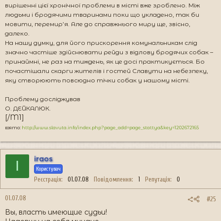
вирішенні цієї хронічної проблеми в місті вже зроблено. Між
людьми і бродячими тваринами поки що укладено, так би
мовити, перемир’я. Але до справжнього миру ще, звісно,
далеко.
На нашу думку, для його прискорення комунальникам слід
значно частіше здійснювати рейди з відлову бродячих собак –
принаймні, не раз на тиждень, як це досі практикується. Бо
почастішали скарги жителів і гостей Славути на небезпеку,
яку створюють повсюдно тічки собак у нашому місті.
Проблему досліджував
О. ДЕЙКАЛЮК.
[/M1]
взято:
http://www.slavuta.info/index.php?page_add=page_stattya&key=1202672165
iraos
I
Користувач
Реєстрація
01.07.08
Повідомлення
1
Репутація
0
01.07.08
#25
Вы, власть имеющие судьи!