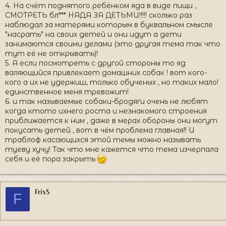
4. На счёт поднятого ребёнком яда в виде пищи ,
СМОТРЕТЬ бл*** НАДА ЗА ДЕТЬМИ!!!!! сколько раз
наблюдал за матерями которым в буквальном смысле
"насрать" на своих детей и они идут а дети
занимаются своими делами (это другая тема так что
тут её не открывать)!
5. А если посмотреть с другой стороны то яд
валяющийся привлекает домашних собак ! вот кого-
кого а их не удержиш, только обученых , но таких мало!
единственное меня тревожит!
6. и так называемые собаки-бродяги очень не любят
когда ктото ихнего роста и незнакомого строения
приближается к ним , даже в мерах обороны они могут
покусать детей , вот в чём проблема главная!! И
траблоф касающихся этой темы можно называть
туеву хучу! Так что мне кажется что тема изчерпала
себя и её пора закрыть
FrisS
F