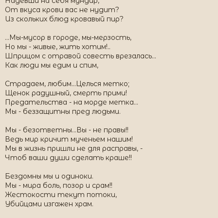
Надевши на себя мундир,
От вкуса крови вас не нудит?
Из скольких блюд кровавый пир?
...Мы-мусор в городе, мы-мерзость,
Но мы - живые, жить хотим!..
Шприцом с отравой совесть врезалась...
Как люди мы едим и спим,
Страдаем, любим...Целься метко;
Щенок радушный, смерть прими!
Предательства - на морде метка...
Мы - беззащитны пред людьми.
Мы - безответны...Вы - не правы!!
Ведь мир кричит мученьем нашим!
Мы в жизнь пришли не для расправы, -
Чтоб ваши души сделать краше!!
Бездомны мы и одиноки.
Мы - мира боль, позор и срам!!
Жестокости текут потоки,
Убийцами изгажен храм.