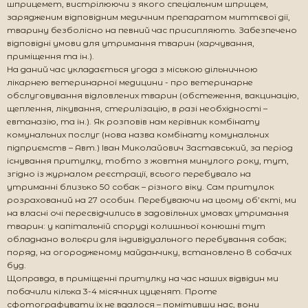
шприцемет, вистрілюючи з якого спеціальним шприцем,
зарядженим відповідним медичним препаратом миттєвої дії,
тварину безболісно на певний час присипляють. Забезпечено
відповідні умови для утримання тварин (харчування,
приміщення та ін.).
На даний час укладається угода з міською дільничною
лікарнею ветеринарної медицини - про ветеринарне
обслуговування відловлених тварин (обстеження, вакцинацію,
щеплення, лікування, стерилізацію, в разі необхідності –
евтаназію, та ін.). Як розповів нам керівник комбінату
комунальних послуг (нова назва комбінату комунальних
підприємств – Авт.) Іван Миколайович Заставський, за період
існування притулку, тобто з жовтня минулого року, тут,
згідно із журналом реєстрації, всього перебувало на
утриманні близько 50 собак – різного віку. Сам притулок
розрахований на 27 особин. Перебуваючи на цьому об’єкті, ми
на власні очі пересвідчились в задовільних умовах утримання
тварин: у капітальній споруді колишньої конюшні тут
обладнано вольєри для індивідуального перебування собак;
поряд, на огородженому майданчику, встановлено 8 собачих
буд.
Щоправда, в приміщенні притулку на час наших відвідин ми
побачили кілька 3-4 місячних цуценят. Проте
сфотографувати їх не вдалося – помітивши нас, вони