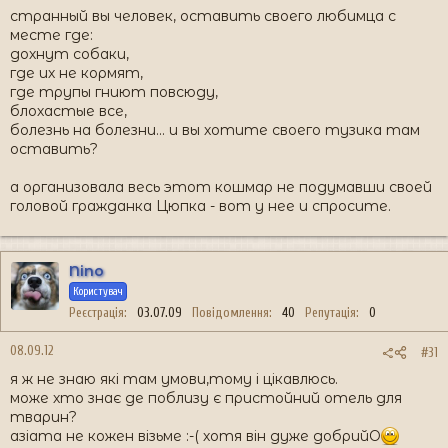
странный вы человек, оставить своего любимца с
месте где:
дохнут собаки,
где их не кормят,
где трупы гниют повсюду,
блохастые все,
болезнь на болезни... и вы хотите своего тузика там
оставить?
а организовала весь этот кошмар не подумавши своей
головой гражданка Цюпка - вот у нее и спросите.
Nino
Користувач
Реєстрація
03.07.09
Повідомлення
40
Репутація
0
08.09.12
#31
я ж не знаю які там умови,тому і цікавлюсь.
може хто знає де поблизу є пристойний отель для
тварин?
азіата не кожен візьме :-( хотя він дуже добрийO