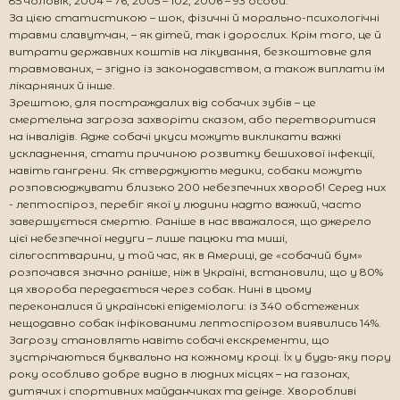
85 чоловік, 2004 – 76, 2005 – 102, 2006 – 93 особи.
За цією статистикою – шок, фізичні й морально-психологічні
травми славутчан, – як дітей, так і дорослих. Крім того, це й
витрати державних коштів на лікування, безкоштовне для
травмованих, – згідно із законодавством, а також виплати їм
лікарняних й інше.
Зрештою, для постраждалих від собачих зубів – це
смертельна загроза захворіти сказом, або перетворитися
на інвалідів. Адже собачі укуси можуть викликати важкі
ускладнення, стати причиною розвитку бешихової інфекції,
навіть гангрени. Як стверджують медики, собаки можуть
розповсюджувати близько 200 небезпечних хвороб! Серед них
- лептоспіроз, перебіг якої у людини надто важкий, часто
завершується смертю. Раніше в нас вважалося, що джерело
цієї небезпечної недуги – лише пацюки та миші,
сільгосптварини, у той час, як в Америці, де «собачий бум»
розпочався значно раніше, ніж в Україні, встановили, що у 80%
ця хвороба передається через собак. Нині в цьому
переконалися й українські епідеміологи: із 340 обстежених
нещодавно собак інфікованими лептоспірозом виявились 14%.
Загрозу становлять навіть собачі екскременти, що
зустрічаються буквально на кожному кроці. Їх у будь-яку пору
року особливо добре видно в людних місцях – на газонах,
дитячих і спортивних майданчиках та деінде. Хворобливі