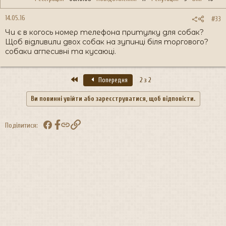
14.05.16
#33
Чи є в когось номер телефона притулку для собак?
Щоб відливили двох собак на зупинці біля торгового?
собаки агпесивні та кусаюці.
Перший
Попередня
2 з 2
Ви повинні увійти або зареєструватися, щоб відповісти.
Facebook
Посилання
Поділитися: