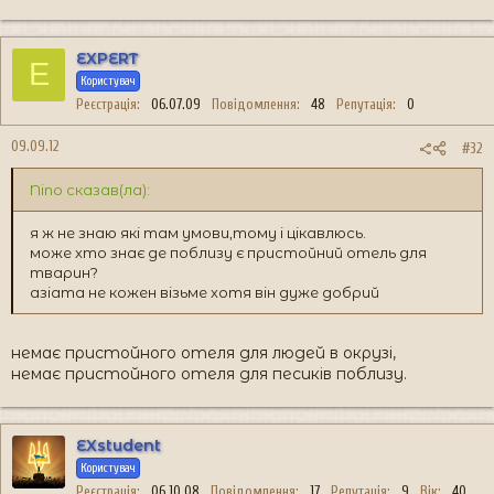
EXPERT
E
Користувач
Реєстрація
06.07.09
Повідомлення
48
Репутація
0
09.09.12
#32
Nino сказав(ла):
я ж не знаю які там умови,тому і цікавлюсь.
може хто знає де поблизу є пристойний отель для
тварин?
азіата не кожен візьме хотя він дуже добрий
немає пристойного отеля для людей в окрузі,
немає пристойного отеля для песиків поблизу.
EXstudent
Користувач
Реєстрація
06.10.08
Повідомлення
17
Репутація
9
Вік
40