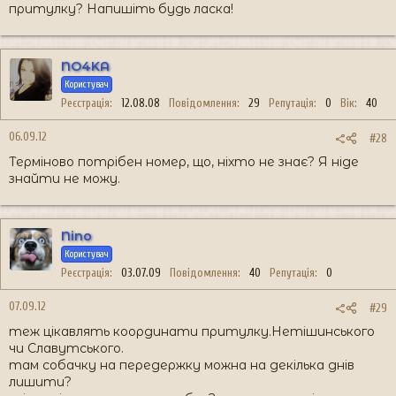
притулку? Напишіть будь ласка!
NO4KA
Користувач
Реєстрація
12.08.08
Повідомлення
29
Репутація
0
Вік
40
06.09.12
#28
Терміново потрібен номер, що, ніхто не знає? Я ніде
знайти не можу.
Nino
Користувач
Реєстрація
03.07.09
Повідомлення
40
Репутація
0
07.09.12
#29
теж цікавлять координати притулку.Нетішинського
чи Славутського.
там собачку на передержку можна на декілька днів
лишити?