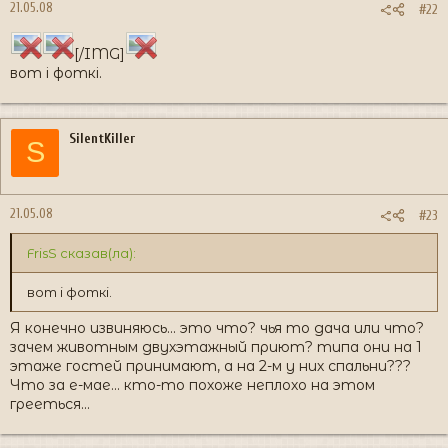
21.05.08
#22
[/IMG]
вот і фоткі.
SilentKiller
S
21.05.08
#23
FrisS сказав(ла):
вот і фоткі.
Я конечно извиняюсь... это что? чья то дача или что?
зачем животным двухэтажный приют? типа они на 1
этаже гостей принимают, а на 2-м у них спальни???
Что за е-мае... кто-то похоже неплохо на этом
грееться...