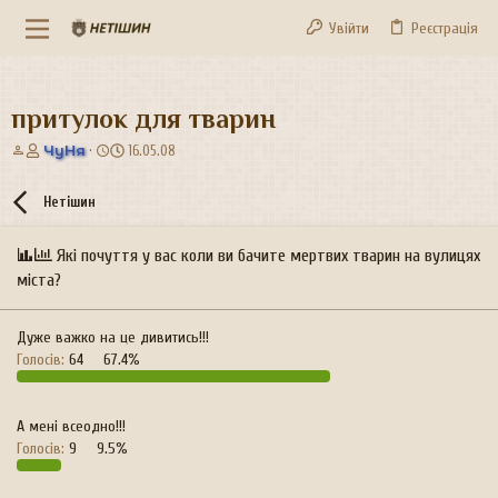
Увійти
Реєстрація
притулок для тварин
А
Д
ЧуНя
16.05.08
в
а
т
т
Нетішин
о
а
р
с
т
т
Які почуття у вас коли ви бачите мертвих тварин на вулицях
е
в
міста?
м
о
и
р
е
Дуже важко на це дивитись!!!
н
Голосів:
64
67.4%
н
я
А мені всеодно!!!
Голосів:
9
9.5%