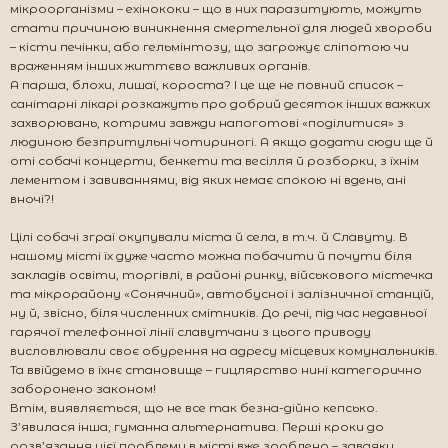
мікроорганізми – ехінококи – що в них паразитують, можуть
стати причиною виникнення смертельної для людей хвороби
– кісти печінки, або гельмінтозу, що загрожує сліпотою чи
враженням інших життєво важливих органів.
А парша, блохи, лишаї, короста? І це ще не повний список –
санітарні лікарі розкажуть про добрий десяток інших важких
захворювань, котрими завжди напоготові «поділитися» з
людиною безпритульні чотириногі. А якщо додати сюди ще й
оті собачі концерти, бенкети та весілля й розборки, з їхнім
лементом і завиваннями, від яких немає спокою ні вдень, ані
вночі?!
Цілі собачі зграї окупували міста й села, в т.ч. й Славуту. В
нашому місті їх дуже часто можна побачити й почути біля
закладів освіти, торгівлі, в районі ринку, військового містечка
та мікрорайону «Сонячний», автобусної і залізничної станцій,
ну й, звісно, біля численних смітників. До речі, під час недавньої
гарячої телефонної лінії славутчани з цього приводу
висловлювали своє обурення на адресу місцевих комунальників.
Та ввійдемо в їхнє становище – гицлярство нині категорично
заборонено законом!
Втім, виявляється, що не все так безна-дійно кепсько.
З’явилася інша, гуманна альтернатива. Перші кроки до
розв’язання цієї проблеми в місті вже зроблено – завдяки