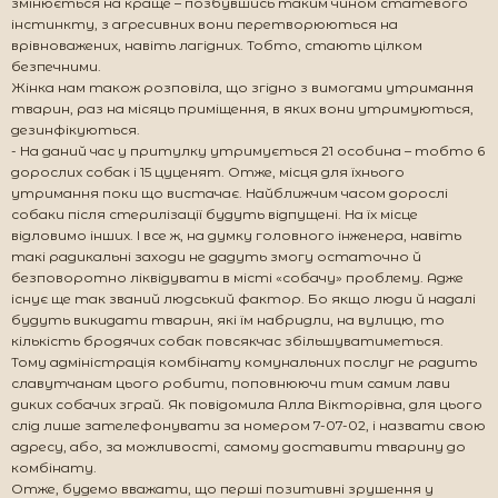
змінюється на краще – позбувшись таким чином статевого
інстинкту, з агресивних вони перетворюються на
врівноважених, навіть лагідних. Тобто, стають цілком
безпечними.
Жінка нам також розповіла, що згідно з вимогами утримання
тварин, раз на місяць приміщення, в яких вони утримуються,
дезинфікуються.
- На даний час у притулку утримується 21 особина – тобто 6
дорослих собак і 15 цуценят. Отже, місця для їхнього
утримання поки що вистачає. Найближчим часом дорослі
собаки після стерилізації будуть відпущені. На їх місце
відловимо інших. І все ж, на думку головного інженера, навіть
такі радикальні заходи не дадуть змогу остаточно й
безповоротно ліквідувати в місті «собачу» проблему. Адже
існує ще так званий людський фактор. Бо якщо люди й надалі
будуть викидати тварин, які їм набридли, на вулицю, то
кількість бродячих собак повсякчас збільшуватиметься.
Тому адміністрація комбінату комунальних послуг не радить
славутчанам цього робити, поповнюючи тим самим лави
диких собачих зграй. Як повідомила Алла Вікторівна, для цього
слід лише зателефонувати за номером 7-07-02, і назвати свою
адресу, або, за можливості, самому доставити тварину до
комбінату.
Отже, будемо вважати, що перші позитивні зрушення у