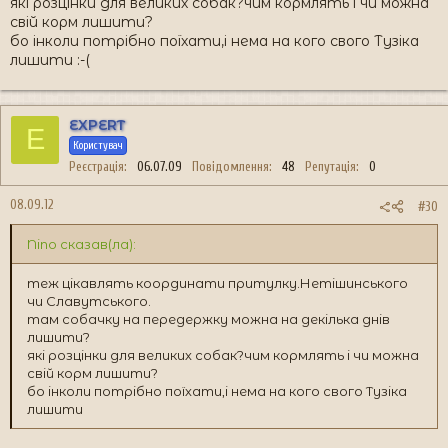
які розцінки для великих собак?чим кормлять і чи можна
свій корм лишити?
бо інколи потрібно поїхати,і нема на кого свого Тузіка
лишити :-(
EXPERT
E
Користувач
Реєстрація
06.07.09
Повідомлення
48
Репутація
0
08.09.12
#30
Nino сказав(ла):
теж цікавлять координати притулку.Нетішинського
чи Славутського.
там собачку на передержку можна на декілька днів
лишити?
які розцінки для великих собак?чим кормлять і чи можна
свій корм лишити?
бо інколи потрібно поїхати,і нема на кого свого Тузіка
лишити