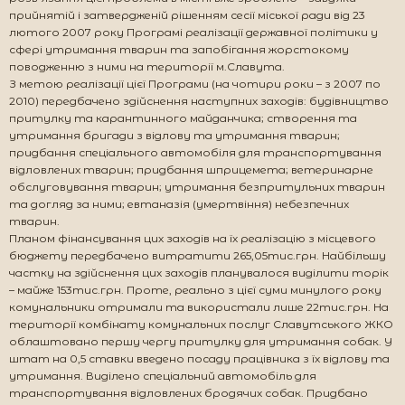
прийнятій і затвердженій рішенням сесії міської ради від 23
лютого 2007 року Програмі реалізації державної політики у
сфері утримання тварин та запобігання жорстокому
поводженню з ними на території м.Славута.
З метою реалізації цієї Програми (на чотири роки – з 2007 по
2010) передбачено здійснення наступних заходів: будівництво
притулку та карантинного майданчика; створення та
утримання бригади з відлову та утримання тварин;
придбання спеціального автомобіля для транспортування
відловлених тварин; придбання шприцемета; ветеринарне
обслуговування тварин; утримання безпритульних тварин
та догляд за ними; евтаназія (умертвіння) небезпечних
тварин.
Планом фінансування цих заходів на їх реалізацію з місцевого
бюджету передбачено витратити 265,05тис.грн. Найбільшу
частку на здійснення цих заходів планувалося виділити торік
– майже 153тис.грн. Проте, реально з цієї суми минулого року
комунальники отримали та використали лише 22тис.грн. На
території комбінату комунальних послуг Славутського ЖКО
облаштовано першу чергу притулку для утримання собак. У
штат на 0,5 ставки введено посаду працівника з їх відлову та
утримання. Виділено спеціальний автомобіль для
транспортування відловлених бродячих собак. Придбано