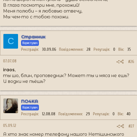
В глаза посмотри мне, прохожий!
Меня полюби – я любовью отвечу,
Мы чем-то с тобою похожи.
Странник
С
Користувач
Реєстрація
30.09.06
Повідомлення
28
Репутація
0
Вік
35
07.07.08
#26
iraos
,
ты шо, блин, проповедник? Может ты и мяса не ешь?
И водки не пьёшь?
NO4KA
Користувач
Реєстрація
12.08.08
Повідомлення
29
Репутація
0
Вік
40
05.09.12
#27
А хто знає номер телефону нашого Нетішинського