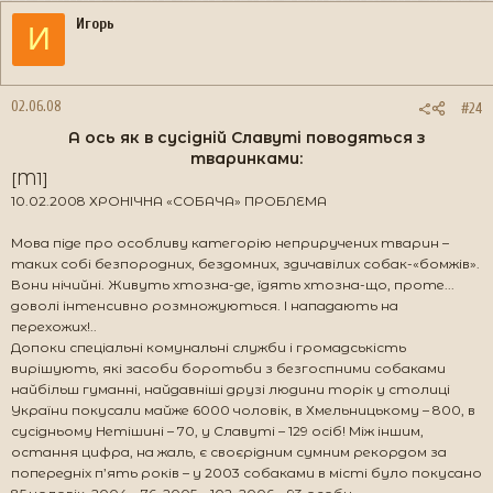
Игорь
И
02.06.08
#24
А ось як в сусідній Славуті поводяться з
тваринками:​
[M1]
10.02.2008 ХРОНІЧНА «СОБАЧА» ПРОБЛЕМА
Мова піде про особливу категорію неприручених тварин –
таких собі безпородних, бездомних, здичавілих собак-«бомжів».
Вони нічийні. Живуть хтозна-де, їдять хтозна-що, проте...
доволі інтенсивно розмножуються. І нападають на
перехожих!..
Допоки спеціальні комунальні служби і громадськість
вирішують, які засоби боротьби з безгоспними собаками
найбільш гуманні, найдавніші друзі людини торік у столиці
України покусали майже 6000 чоловік, в Хмельницькому – 800, в
сусідньому Нетішині – 70, у Славуті – 129 осіб! Між іншим,
остання цифра, на жаль, є своєрідним сумним рекордом за
попередніх п’ять років – у 2003 собаками в місті було покусано