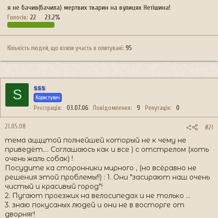
я не бачив(бачила) мертвих тварин на вулицях Нетішина!
Голосів:
22
23.2%
Кількість людей, що взяли участь в опитувані
95
sss
S
Користувач
Реєстрація
03.07.06
Повідомлення
9
Репутація
0
21.05.08
#21
тема ацццтой полнейшей который не к чему не
приведёт.... Соглашаюсь как и все ) с отстрелом (хоть
очень жаль собак) !
Посудите ка сторонники мирного , (но всёравно не
решения этой проблемы!!) : 1. Они "засирают наш очень
чистый и красивый город"!
2. Пугают проезжих на велосипедах и не только ...
3. знаю покусаных людей и они не в восторге от
дворняг!