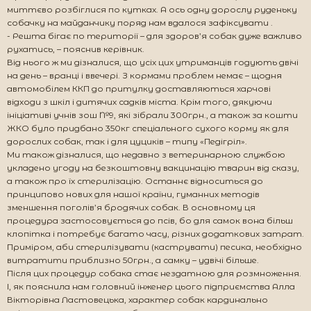
миттєво розбіглися по кутках. А ось одну дорослу руденьку
собачку на майданчику поряд нам вдалося зафіксувати .
- Решта бігає по території – для здоров’я собак дуже важливо
рухатись, – пояснив керівник.
Від нього ж ми дізналися, що усіх цих утриманців годують двічі
на день – вранці і ввечері. З кормами проблем немає – щодня
автомобілем ККП до притулку доставляються харчові
відходи з шкіл і дитячих садків міста. Крім того, дякуючи
ініціативі учнів зош №9, які зібрали 300грн., а також за кошти
ЖКО було придбано 350кг спеціального сухого корму як для
дорослих собак, так і для цуциків – типу «Педігріл».
Ми також дізналися, що недавно з ветеринарною службою
укладено угоду на безкоштовну вакцинацію тварин від сказу,
а також про їх стерилізацію. Останнє відноситься до
принципово нових для нашої країни, гуманних методів
зменшення поголів’я бродячих собак. В основному ця
процедура застосовується до псів, бо для самок вона більш
клопітка і потребує багато часу, різних додаткових затрат.
Приміром, аби стерилізувати (каструвати) песика, необхідно
витратити приблизно 50грн., а самку – удвічі більше.
Після цих процедур собака стає нездатною для розмноження.
І, як пояснила нам головний інженер цього підприємства Алла
Вікторівна Ластовецька, характер собак кардинально