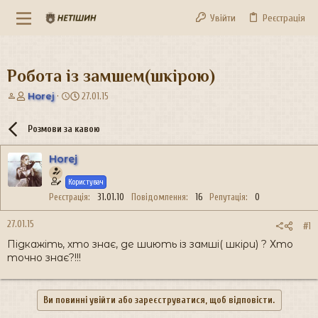
Увійти
Реєстрація
Робота із замшем(шкірою)
А
Д
Horej
27.01.15
в
а
т
т
Розмови за кавою
о
а
р
с
Horej
т
т
е
в
Користувач
м
о
и
р
Реєстрація
31.01.10
Повідомлення
16
Репутація
0
е
н
27.01.15
#1
н
Підкажіть, хто знає, де шиють із замші( шкіри) ? Хто
я
точно знає?!!!
Ви повинні увійти або зареєструватися, щоб відповісти.