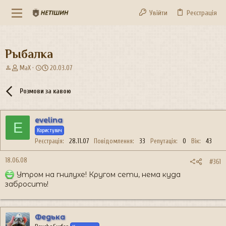
Увійти
Реєстрація
Рыбалка
А
Д
MaX
20.03.07
в
а
т
т
Розмови за кавою
о
а
р
с
т
т
evelina
е
в
E
м
Користувач
о
и
р
Реєстрація
28.11.07
Повідомлення
33
Репутація
0
Вік
43
е
н
18.06.08
#361
н
Утром на гнилухе! Кругом сети, нема куда
я
забросить!
Федька