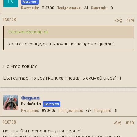
Користувач
Реєстрація
11.07.06
Повідомлення
44
Репутація
0
14.07.08
#379
Федька сказав(ла):
коли сіло сонце, окунь почав нагло промазувати(
На что ловил?
Был сутра, по все гнилухе плавал, 5 окуней и все"!:-(
Федька
PsychoSurfer
Користувач
Реєстрація
05.04.07
Повідомлення
479
Репутація
31
16.07.08
#380
на гнилій я в основному попперую)
подумую ще волкера купити - там має працювати...