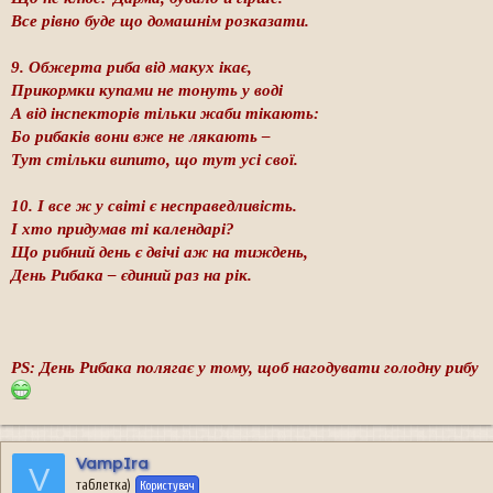
Все рівно буде що домашнім розказати.
9. Обжерта риба від макух ікає,
Прикормки купами не тонуть у воді
А від інспекторів тільки жаби тікають:
Бо рибаків вони вже не лякають –
Тут стільки випито, що тут усі свої.
10. І все ж у світі є несправедливість.
І хто придумав ті календарі?
Що рибний день є двічі аж на тиждень,
День Рибака – єдиний раз на рік.
PS: День Рибака полягає у тому, щоб нагодувати голодну рибу
VampIra
V
таблетка)
Користувач