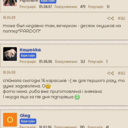
PsychoSurfer
Користувач
Реєстрація
05.04.07
Повідомлення
479
Репутація
31
18.06.08
#362
тоже был недавно там, вечерком - десяок окушков на
поппер*PARDON*
Koшe4ka
Користувач
Реєстрація
05.06.06
Повідомлення
122
Репутація
1
18.06.08
#363
спіймала сьогодні 16 карасиків :-[ як для першого разу, то
дуже задоволена. O
фото нема. риба вже приготовлена і знямана.
І морда ліца за пів дня підгорівша
Oleg
O
Користувач
Реєстрація
10.03.06
Повідомлення
185
Репутація
41