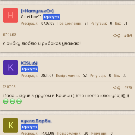
(=НатулькО=)
Н
VioLet Lime^^
Користувач
Реєстрація
07.07.08
Повідомлення
21
Репутація
0
Вік
31
07.07.08
#369
я рыбку люблю и рыбаков уважаю!!
KISLuY
K
Користувач
Реєстрація
28.11.07
Повідомлення
52
Репутація
0
Вік
33
12.07.08
#370
Аааа.... їздив з другом в Кривин )))то шото клюнуло))))))))
кукла.Барби.
К
Користувач
Реєстрація
14.02.08
Повідомлення
20
Репутація
0