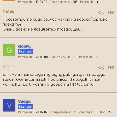
Реєстрація
10.03.06
Повідомлення
185
Репутація
41
21.06.08
#365
Посоветуйте куда сейчас можно на карася/карпика
поехать?
Очень давно не ловил этих товарищей..
GooFy
G
Користувач
Реєстрація
20.06.08
Повідомлення
51
Репутація
0
22.06.08
#366
Блін мені так шкода ту бідну рибку,яку ті паскуди
вилавлюють сетями!!!Я би їх всіх ....!!Уроди!Як так
можна!!!В них 0 мозгів і 0 доброти !!!!! Ух скоти!
Vadya
V
Користувач
Реєстрація
28.02.07
Повідомлення
73
Репутація
0
Вік
35