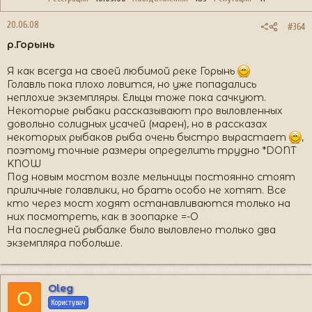
20.06.08
#364
р.Горынь
Я как всегда на своей любимой реке Горынь
Голавль пока плохо ловится, но уже попадались
неплохие экземпляры. Ельцы тоже пока сачкуют.
Некоторые рыбаки рассказывают про выловленных
довольно солидных усачей (марен), но в рассказах
некоторых рыбаков рыба очень быстро вырастает
,
поэтому точные размеры определить трудно *DONT
KNOW
Под новым мостом возле мельницы постоянно стоят
приличные голавлики, но брать особо не хотят. Все
кто через мост ходят останавливаются только на
них посмотреть, как в зоопарке =-O
На последней рыбалке было выловлено только два
экземпляра побольше.
Oleg
O
Користувач