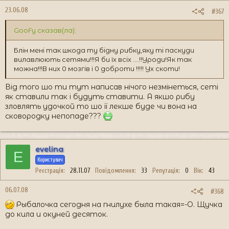
23.06.08
#367
GooFy сказав(ла):
Блін мені так шкода ту бідну рибку,яку ті паскуди
вилавлюють сетями!!!Я би їх всіх ....!!Уроди!Як так
можна!!!В них 0 мозгів і 0 доброти !!!!! Ух скоти!
Від того шо ти тут написав нічого незмінеться, сеті
як ставили так і будуть ставити. А якшо рибу
зловлять удочкой то шо її лекше буде чи вона на
сковородку непопаде???
evelina
E
Користувач
Реєстрація
28.11.07
Повідомлення
33
Репутація
0
Вік
43
06.07.08
#368
Рыбалочка сегодня на гнилухе была такая=-O. Щучка
до кила и окуней десяток.