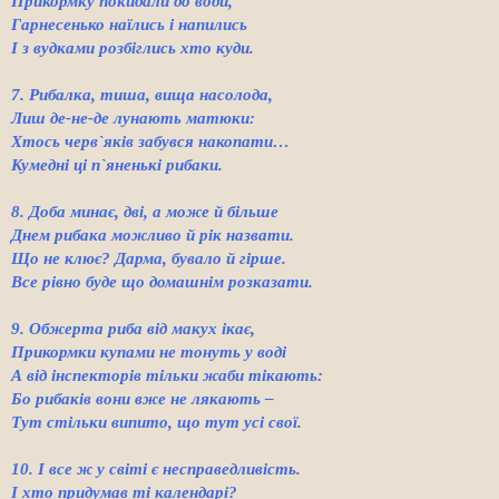
Прикормку покидали до води,
Гарнесенько наїлись і напились
І з вудками розбіглись хто куди.
7. Рибалка, тиша, вища насолода,
Лиш де-не-де лунають матюки:
Хтось черв`яків забувся накопати…
Кумедні ці п`яненькі рибаки.
8. Доба минає, дві, а може й більше
Днем рибака можливо й рік назвати.
Що не клює? Дарма, бувало й гірше.
Все рівно буде що домашнім розказати.
9. Обжерта риба від макух ікає,
Прикормки купами не тонуть у воді
А від інспекторів тільки жаби тікають:
Бо рибаків вони вже не лякають –
Тут стільки випито, що тут усі свої.
10. І все ж у світі є несправедливість.
І хто придумав ті календарі?