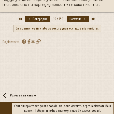
так евелина на вертуху ловиить і тоже нічо так
Перший
Останній
Попередня
19 з 150
Наступна
Ви повинні увійти або зареєструватися, щоб відповісти.
Facebook
Посилання
Поділитися:
Розмови за кавою
Сайт використовує файли cookie, які допомагають персоналізувати Ваш
контент і зберегти вхід в систему, якщо Ви зареєстровані.
R
Політика конфіденційності
Дoпoмoга