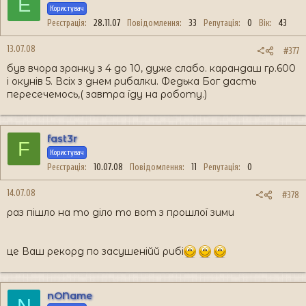
E
Користувач
Реєстрація
28.11.07
Повідомлення
33
Репутація
0
Вік
43
13.07.08
#377
був вчора зранку з 4 до 10, дуже слабо. карандаш гр.600
і окунів 5. Всіх з днем рибалки. Федька Бог дасть
пересечемось,( завтра їду на роботу.)
fast3r
F
Користувач
Реєстрація
10.07.08
Повідомлення
11
Репутація
0
14.07.08
#378
раз пішло на то діло то вот з прошлої зими
це Ваш рекорд по засушенійй рибі
nOName
N