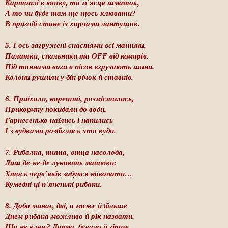
Картоплі в юшку, та м`ясця шматок,
А то чи буде там ще щось клювати?
В пригоді стане із харчами лантушок.
5. І ось загружені снастями всі машини,
Палатки, спальники та ОFF від комарів.
Під тоннами ваги в пісок вгрузають шини.
Колони рушили у бік річок й ставків.
6. Приїхали, нарешті, розмістились,
Прикормку покидали до води,
Гарнесенько наїлись і напились
І з вудками розбіглись хто куди.
7. Рибалка, тиша, вища насолода,
Лиш де-не-де лунають матюки:
Хтось черв`яків забувся накопати…
Кумедні ці п`яненькі рибаки.
8. Доба минає, дві, а може й більше
Днем рибака можливо й рік назвати.
Що не клює? Дарма, бувало й гірше.