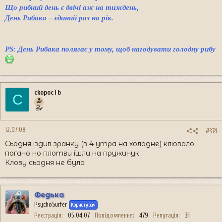
Що рибний день є двічі аж на тиждень,
День Рибака – єдиний раз на рік.
PS: День Рибака полягає у тому, щоб нагодувати голодну рибу
ckopocTb
C
12.07.08
#374
Сьодня їздив зранку (в 4 утра на холодне) клювало
погано но плотви їшли на пружинук.
Клову сьодня не було
Федька
PsychoSurfer
Користувач
Реєстрація
05.04.07
Повідомлення
479
Репутація
31