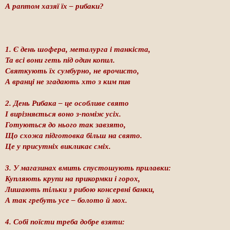
А раптом хазяї їх – рибаки?
1. Є день шофера, металурга і танкіста,
Та всі вони геть під один копил.
Святкують їх сумбурно, не врочисто,
А вранці не згадають хто з ким пив
2. День Рибака – це особливе свято
І вирізняється воно з-поміж усіх.
Готуються до нього так завзято,
Що схожа підготовка більш на свято.
Це у присутніх викликає сміх.
3. У магазинах вмить спустошують прилавки:
Купляють крупи на прикормки і горох,
Лишають тільки з рибою консервні банки,
А так гребуть усе – болото й мох.
4. Собі поїсти треба добре взяти: