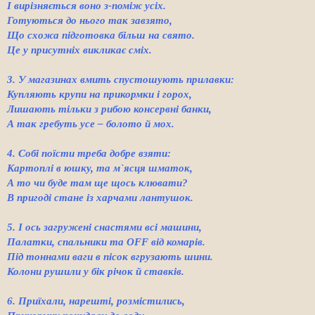
І вирізняється воно з-поміж усіх.
Готуються до нього так завзято,
Що схожа підготовка більш на свято.
Це у присутніх викликає сміх.
3. У магазинах вмить спустошують прилавки:
Купляють крупи на прикормки і горох,
Лишають тільки з рибою консервні банки,
А так гребуть усе – болото й мох.
4. Собі поїсти треба добре взяти:
Картоплі в юшку, та м`ясця шматок,
А то чи буде там ще щось клювати?
В пригоді стане із харчами лантушок.
5. І ось загружені снастями всі машини,
Палатки, спальники та ОFF від комарів.
Під тоннами ваги в пісок вгрузають шини.
Колони рушили у бік річок й ставків.
6. Приїхали, нарешті, розмістились,