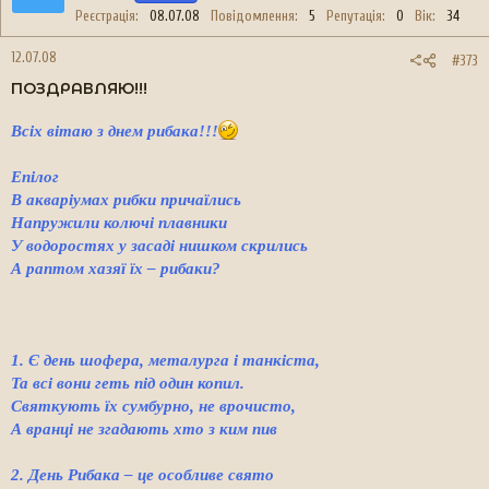
Реєстрація
08.07.08
Повідомлення
5
Репутація
0
Вік
34
12.07.08
#373
ПОЗДРАВЛЯЮ!!!
Всіх вітаю з днем рибака!!!
Епілог
В акваріумах рибки причаїлись
Напружили колючі плавники
У водоростях у засаді нишком скрились
А раптом хазяї їх – рибаки?
1. Є день шофера, металурга і танкіста,
Та всі вони геть під один копил.
Святкують їх сумбурно, не врочисто,
А вранці не згадають хто з ким пив
2. День Рибака – це особливе свято