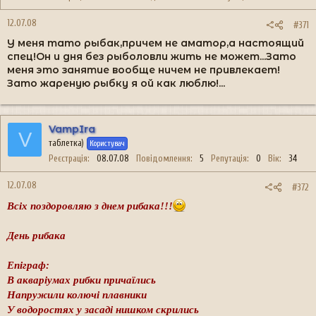
12.07.08
#371
У меня тато рыбак,причем не аматор,а настоящий
спец!Он и дня без рыболовли жить не может...Зато
меня это занятие вообще ничем не привлекает!
Зато жареную рыбку я ой как люблю!...
VampIra
V
таблетка)
Користувач
Реєстрація
08.07.08
Повідомлення
5
Репутація
0
Вік
34
12.07.08
#372
Всіх поздоровляю з днем рибака!!!
День рибака
Епіграф:
В акваріумах рибки причаїлись
Напружили колючі плавники
У водоростях у засаді нишком скрились