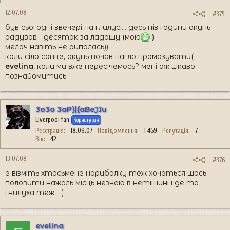
12.07.08
#375
був сьогодні ввечері на глилусі... десь пів години окунь
радував - десяток за ладошу (мою
)
мелоч навіть не рипалась))
коли сіло сонце, окунь почав нагло промазувати(
evelina
, коли ми вже пересічемось? мені аж цікаво
познайомитись
3o3o 3aP}|{aBeJIu
Liverpool fan
Користувач
Реєстрація
18.09.07
Повідомлення
1 469
Репутація
7
Вік
42
13.07.08
#376
е візміть хтосьмене нарибалку теж хочеться шось
половити нажаль місць незнаю в нетішині і де та
гнилуха теж :-(
evelina