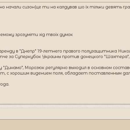
о начали сизон(це ти на калдував шо їх тільки девять гра
неможу зрозуміти хід твоїх думок
 аренду в "Днепр" 19-летнего правого полузащитника Ни
че за Суперкубок Украины против донецкого "Шахтера", н
 "Динамо", Морозюк регулярно выходил в основном состав
, с хорошим видением поля, обладает поставленным дал
года.