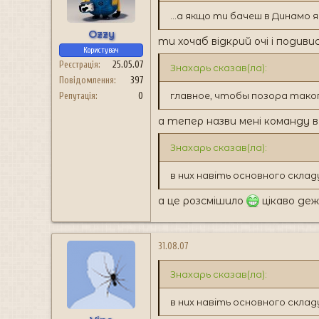
н
я
...а якщо ти бачеш в Динамо я
Ozzy
ти хочаб відкрий очі і подиви
Користувач
Реєстрація
25.05.07
Знахарь сказав(ла):
Повідомлення
397
главное, чтобы позора такого
Репутація
0
а тепер назви мені команду в
Знахарь сказав(ла):
в них навіть основного складу
а це розсмішило
цікаво деж
31.08.07
Знахарь сказав(ла):
в них навіть основного складу