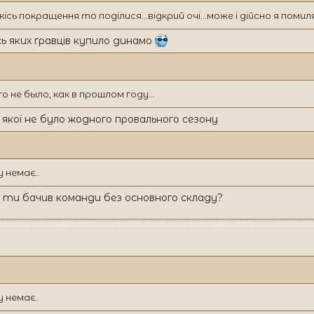
кісь покращення то поділися...відкрий очі...може і дійсно я помил
сь яких гравців купило динамо
 не было, как в прошлом году...
 якої не було жодного провального сезону
 немає..
 ти бачив команди без основного складу?
 немає..