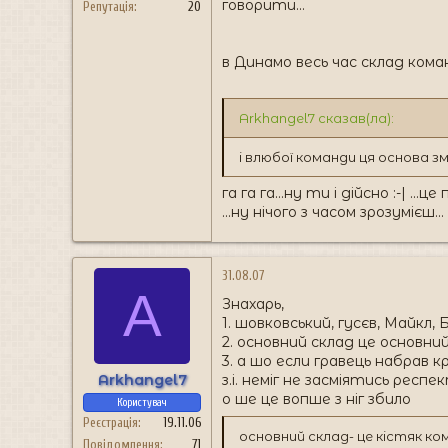
говорити...
Репутація
20
в Динамо весь час склад кома
Arkhangel7 сказав(ла):
і влюбої команди ця основа 
га га га...ну ти і дійсно :-|
...ну нічого з часом зрозумієш...
31.08.07
A
Знахарь,
1. шовковський, гусєв, Майкл,
2. основний склад це основний
3. а шо если гравець набрав 
Arkhangel7
з.і. неміг не засміятись рес
о ше це вопше з ніг збило
Користувач
Реєстрація
19.11.06
основний склад- це кістяк ком
Повідомлення
71