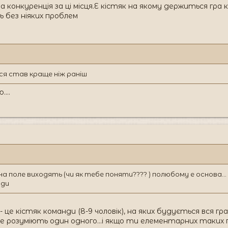
а конкуренція за ці місця.Е кістяк на якому держиться гра 
 без ніяких проблем
ся став краще ніж раніш
...
х на поле виходять (чи як тебе поняти???? ) полюбому е основа..
юди
- це кістяк команди (8-9 чоловік), на яких будується вся гр
аще розуміють один одного...і якщо ти елементарних таких