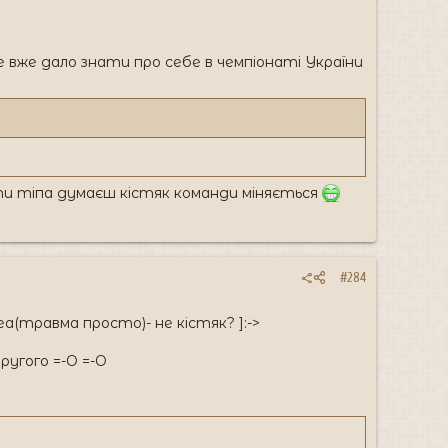
це вже дало знати про себе в чемпіонаті України
..а ти тіпа думаєш кістяк команди міняється
#284
еа(травма просто)- не кістяк? ]:->
ругого =-O =-O