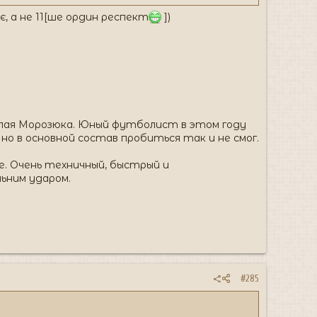
є, а не 11[ше ордин респект
])
колая Морозюка. Юный футболист в этом году
о в основной состав пробиться так и не смог.
е. Очень техничный, быстрый и
ьним ударом.
#285