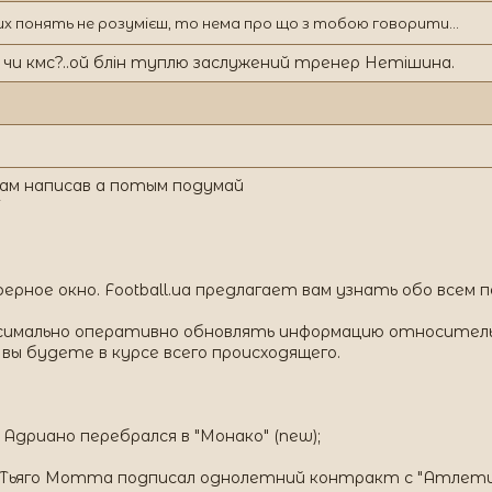
х понять не розумієш, то нема про що з тобою говорити...
чи кмс?..ой блін туплю заслужений тренер Нетішина.
ам написав а потым подумай
рное окно. Football.ua предлагает вам узнать обо всем п
симально оперативно обновлять информацию относитель
вы будете в курсе всего происходящего.
дриано перебрался в "Монако" (new);
 Тьяго Мотта подписал однолетний контракт с "Атлетик