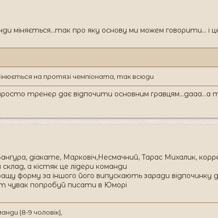
нди міняється...так про яку основу ми можем говорити... і 
змінюється на протязі чемпіоната, так всюди
 ...це просто тренер дає відпочити основним гравцям...дааа.
 Бангура, діакате, Марковіч,Несмачний, Тарас Михалик, корр
 склад, а кістяк це лідери команди
кращу форму за іншого його випускають заради відпочинку д
пект чувак попробуй писати в Юморі
анди (8-9 чоловік),