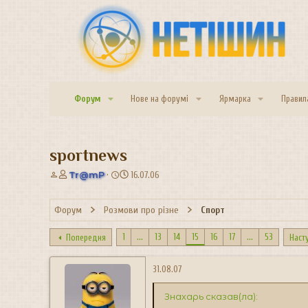
Форум
Нове на форумі
Ярмарка
Правил
sportnews
А
Д
Tr@mP
16.07.06
в
а
т
т
Форум
Розмови про різне
Спорт
о
а
р
с
т
т
1
...
13
14
15
16
17
...
53
Попередня
Наст
е
в
м
о
31.08.07
и
р
е
Знахарь сказав(ла):
н