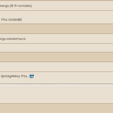
анди (8-9 чоловік),
к ти сказав)
нди міняється..
зрозуміеш ти...