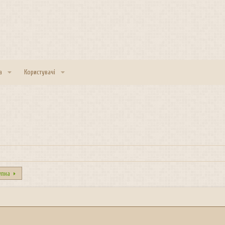
а
Користувачі
упна