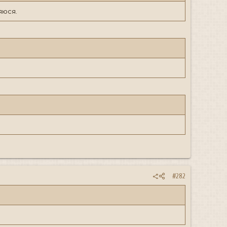
яюся.
#282