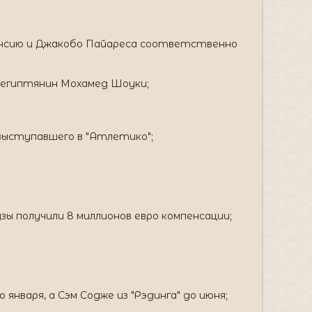
аленсию и Джакобо Пайареса соответственно
л египтянин Мохамед Шоуки;
 выступавшего в "Атлетико";
зы получили 8 миллионов евро компенсации;
 января, а Сэм Содже из "Рэдинга" до июня;