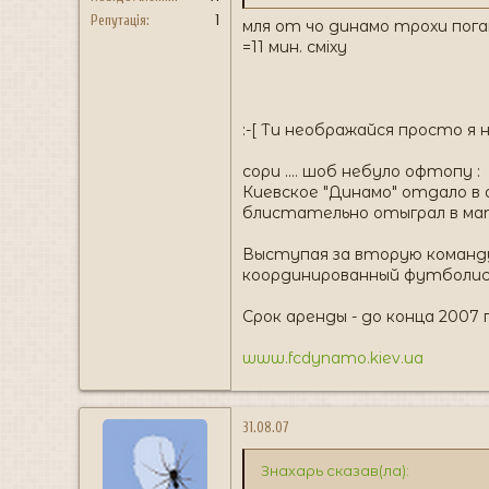
Репутація
1
мля от чо динамо трохи поган
=11 мин. сміху
:-[ Ти неображайся просто я 
сори .... шоб небуло офтопу :
Киевское "Динамо" отдало в
блистательно отыграл в мат
Выступая за вторую команду
координированный футболист
Срок аренды - до конца 2007 
www.fcdynamo.kiev.ua
31.08.07
Знахарь сказав(ла):