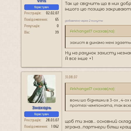
Vins
Так це свідчить що в них добр
Користувач
іншого цю позицію закривають
Реєстрація
02.02.07
Повідомлення
65
добавлено через 2 минуты
Репутація
0
Arkhangel7 сказав(ла):
Вік
39
захист в динамо мені здаеть
Ну на рахунок захисту незнаю.
А все інше +1
31.08.07
Arkhangel7 сказав(ла):
вони шо бідняшки в 3-ох , 4-о
протязі чемпіоната, так вс
Знахарь
Користувач
Реєстрація
28.03.07
щоб ти знав... основний склад
Повідомлення
1 062
зіграна...партнери більш кр