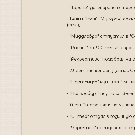
- "Торино" договорился о пер
- Бельгийский "Мускрон" ар
(new);
- "Миддлсбро" отпустил в "
- "Расинг" за 300 тысяч евро
- "Рекреативо" подобрал на 
- 23-летний кениец Деннис Ол
- "Портсмут" купил за 3 милл
- "Вольфсбург" подписал 3-л
- Деян Стефанович за миллио
- "Интер" отдал в годичную 
- "Чарльтон" арендовал сразу