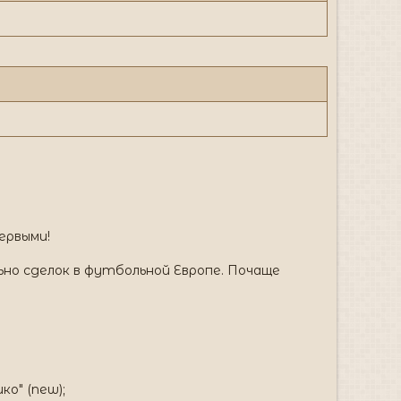
ервыми!
но сделок в футбольной Европе. Почаще
о" (new);