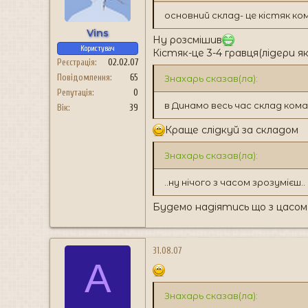
основний склад- це кістяк ком
Vins
Ну розсмішив
Користувач
Кістяк-це 3-4 гравця(лідери я
Реєстрація
02.02.07
Повідомлення
65
Знахарь сказав(ла):
Репутація
0
в Динамо весь час склад кома
Вік
39
Краще слідкуй за складом
Знахарь сказав(ла):
..ну нічого з часом зрозумієш..
Будемо надіятись що з цасом 
31.08.07
A
Знахарь сказав(ла):