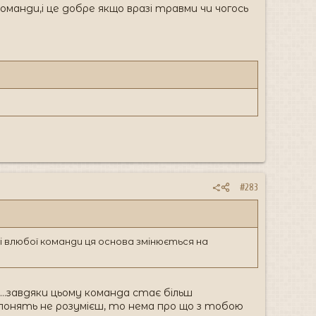
команди,і це добре якщо вразі травми чи чогось
#283
. і влюбої команди ця основа змінюється на
а...завдяки цьому команда стає більш
 понять не розумієш, то нема про що з тобою