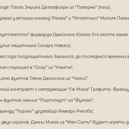
еходе Паоло Энрике Деллафиоре из "Палермо" (new);
ендовал у вторых команд "Реала" и "Атлетико" Мигеля П
Саутгемптон" форварда Джейсона Юэлла. Его место заня
 купил защитника Сесара Наваса;
два года полузащитника Захиноса, до последнего времени
иеч перешел в "Осер" из "Нанта";
иона фунтов Глена Джонсона из "Челси";
етний контракт с нападающим "Ле Мана" Графите. Францу
н фунтов сменил "Портсмут" на "Фулхэм";
аренду "Торино" уругвайца Альваро Рекоба;
 двух игроков. Дэнни Миллз из "Ман Сити" будет играть до