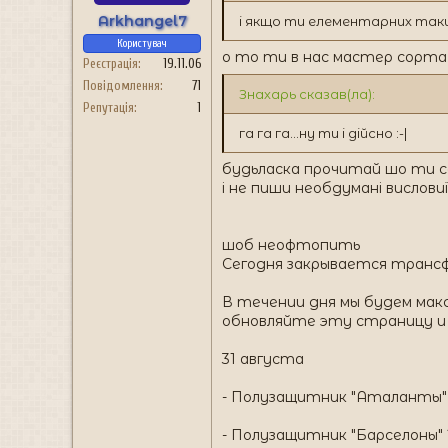
Arkhangel7
і якщо ти елементарних таки
Користувач
о то ти в нас мастер сорта 
Реєстрація
19.11.06
Повідомлення
71
Знахарь сказав(ла):
Репутація
1
га га га...ну ти і дійсно :-|
будьласка прочитай шо ти с
і не пиши необдумані висловиї
шоб неофтопить
Сегодня закрывается трансфе
В течении дня мы будем мак
обновляйте эту страницу и 
31 августа
- Полузащитник "Аталанты" А
- Полузащитник "Барселоны"