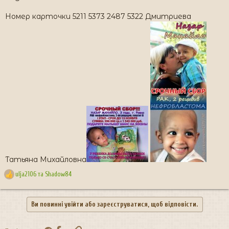
Номер карточки 5211 5373 2487 5322 Дмитриева
Татьяна Михайловна
ulja2106
та
Shadow84
Р
е
а
Ви повинні увійти або зареєструватися, щоб відповісти.
к
ц
і