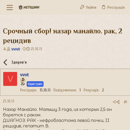
Увійти
Реєстрація
Срочный сбор! назар манайло. рак, 2
рецидив
А
Д
vvvt
25.10.13
в
а
т
т
Здоров'я
о
а
р
с
vvvt
т
т
V
е
в
Користувач
м
о
и
р
Реєстрація
15.10.13
Повідомлення
1
Репутація
2
е
н
25.10.13
#1
н
Назар Манайло. Малышу 3 года, из которых 2,5 он
я
борется с раком.
ДИАГНОЗ: РАК - нефробластома левой почки, II
рецидив, гепатит В.