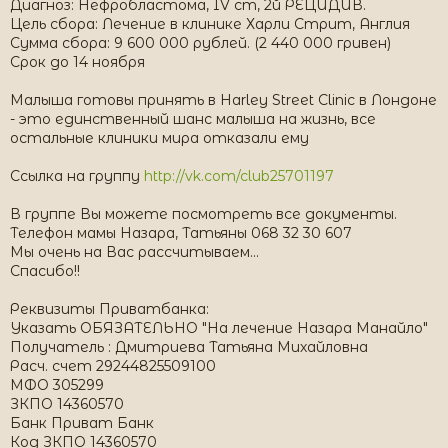
Диагноз: Нефробластома, IV ст, 2й РЕЦИДИВ.
Цель сбора: Лечение в клинике Харли Стрит, Англия
Сумма сбора: 9 600 000 рублей. (2 440 000 гривен)
Срок до 14 ноября
Малыша готовы принять в Harley Street Clinic в Лондоне
- это единственный шанс малыша на жизнь, все
остальные клиники мира отказали ему
Ссылка на группу
http://vk.com/club25701197
В группе Вы можете посмотреть все документы.
Телефон мамы Назара, Татьяны 068 32 30 607
Мы очень на Вас рассчитываем...
Спасибо!!
Реквизиты Приватбанка:
Указать ОБЯЗАТЕЛЬНО "На лечение Назара Манайло"
Получатель : Дмитриева Татьяна Михайловна
Расч. счет 29244825509100
МФО 305299
ЗКПО 14360570
Банк Приват Банк
Код ЗКПО 14360570