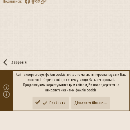
Facebook
Посилання
Поділитися:
ї
:
Здоров'я
Сайт використовує файли cookie, які допомагають персоналізувати Ваш
контент і зберегти вхід в систему, якщо Ви зареєстровані.
R
Політика конфіденційності
Дoпoмoга
Продовжуючи користуватися цим сайтом, Ви погоджуєтеся на
S
використання нами файлів cookie.
S
®
Community platform by XenForo
© 2010-2026 XenForo Ltd.
Прийняти
Дізнатися більше....
Переклад:
xen-foro.com.ua
Зверху
Знизу