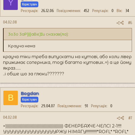
Y
Користувач
Реєстрація
26.12.06
Повідомлення
452
Репутація
0
Вік
34
04.02.08
#6
3o3o 3aP}|{aBeJIu сказав(ла):
Крауча нема
крауча тіки треба випускати на кутові, або коли лівер
прижимає соперника, тоді багато кутових..=) а це йому
якраз......
..і обше шо за глюки???????
Bogdan
B
Користувач
Реєстрація
29.04.07
Повідомлення
91
Репутація
0
04.02.08
#7
=)))))))))))))))))))))))))))))))))))))))))))))))) ФЕНЕРБАХЧЕ-ЧЕЛСІ 2-1!!!!
УУУУУУУУУУУУУУУУРЖУ НІМАГУ!!!!!!!!!!!!*ROFL* *ROFL*