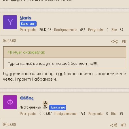
Yaris
Y
Користувач
Реєстрація
26.12.06
Повідомлення
452
Репутація
0
Вік
34
04.02.08
#11
FIFAyer сказав(ла):
Турки п....лєй випишуть та щей безплатно!!!!!
будуть знати як шеву в дубль заганяти..... харить мене
челсі, і грант і абрамовіч....
Фόбоς
Ф
Чистокровный
Користувач
Реєстрація
01.03.07
Повідомлення
773
Репутація
0
Вік
39
04.02.08
#12