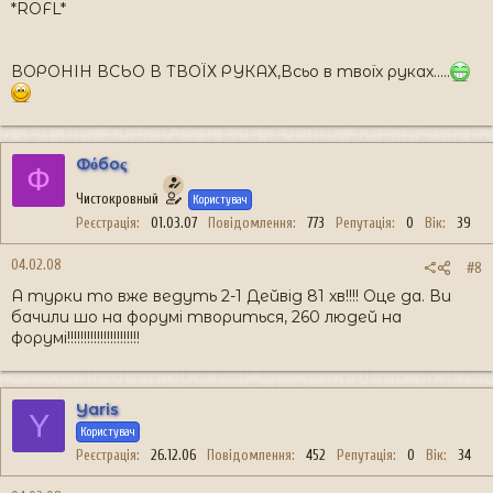
*ROFL*
ВОРОНІН ВСЬО В ТВОЇХ РУКАХ,Всьо в твоїх руках.....
Фόбоς
Ф
Чистокровный
Користувач
Реєстрація
01.03.07
Повідомлення
773
Репутація
0
Вік
39
04.02.08
#8
А турки то вже ведуть 2-1 Дейвід 81 хв!!!! Оце да. Ви
бачили шо на форумі твориться, 260 людей на
форумі!!!!!!!!!!!!!!!!!!!!!!
Yaris
Y
Користувач
Реєстрація
26.12.06
Повідомлення
452
Репутація
0
Вік
34