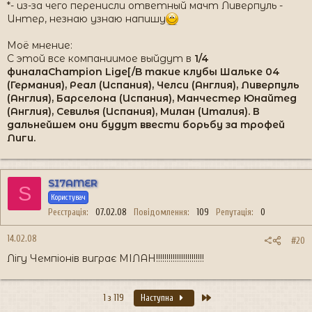
*- из-за чего перенисли ответный мачт Ливерпуль -
Интер, незнаю узнаю напишу
Моё мнение:
С этой все компаниимое выйдут в
1/4
финала
Champion Lige[/B такие клубы Шальке 04
(Германия), Реал (Испания), Челси (Англия), Ливерпуль
(Англия), Барселона (Испания), Манчестер Юнайтед
(Англия), Севилья (Испания), Милан (Италия). В
дальнейшем они будут ввести борьбу за трофей
Лиги.
SI7AMER
S
Користувач
Реєстрація
07.02.08
Повідомлення
109
Репутація
0
14.02.08
#20
Лігу Чемпіонів виграє МІЛАН!!!!!!!!!!!!!!!!!!!!!!!
Останній
1 з 119
Наступна