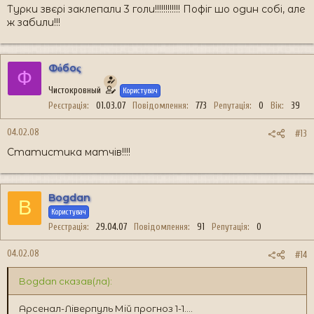
Турки звєрі заклепали 3 голи!!!!!!!!!!!! Пофіг шо один собі, але
ж забили!!!
Фόбоς
Ф
Чистокровный
Користувач
Реєстрація
01.03.07
Повідомлення
773
Репутація
0
Вік
39
04.02.08
#13
Статистика матчів!!!!
Bogdan
B
Користувач
Реєстрація
29.04.07
Повідомлення
91
Репутація
0
04.02.08
#14
Bogdan сказав(ла):
Арсенал-Ліверпуль Мій прогноз 1-1....