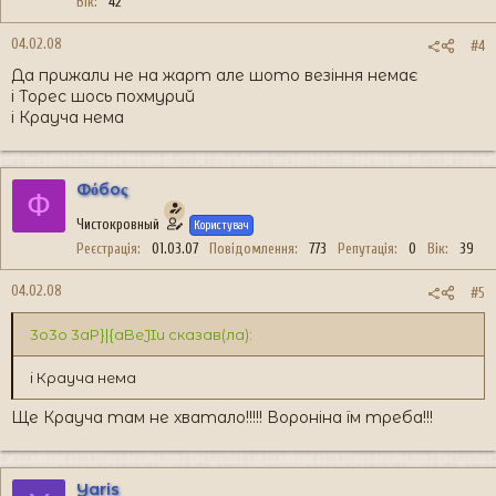
Вік
42
04.02.08
#4
Да прижали не на жарт але шото везіння немає
і Торес шось похмурий
і Крауча нема
Фόбоς
Ф
Чистокровный
Користувач
Реєстрація
01.03.07
Повідомлення
773
Репутація
0
Вік
39
04.02.08
#5
3o3o 3aP}|{aBeJIu сказав(ла):
і Крауча нема
Ще Крауча там не хватало!!!!! Вороніна їм треба!!!
Yaris