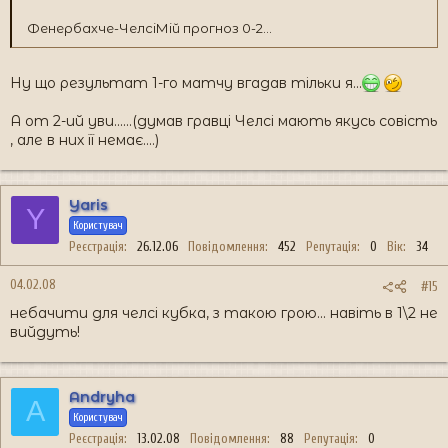
Фенербахче-ЧелсіМій прогноз 0-2...
Ну що результат 1-го матчу вгадав тільки я...
А от 2-ий уви......(думав гравці Челсі мають якусь совість
, але в них її немає....)
Yaris
Y
Користувач
Реєстрація
26.12.06
Повідомлення
452
Репутація
0
Вік
34
04.02.08
#15
небачити для челсі кубка, з такою грою... навіть в 1\2 не
вийдуть!
Andryha
A
Користувач
Реєстрація
13.02.08
Повідомлення
88
Репутація
0