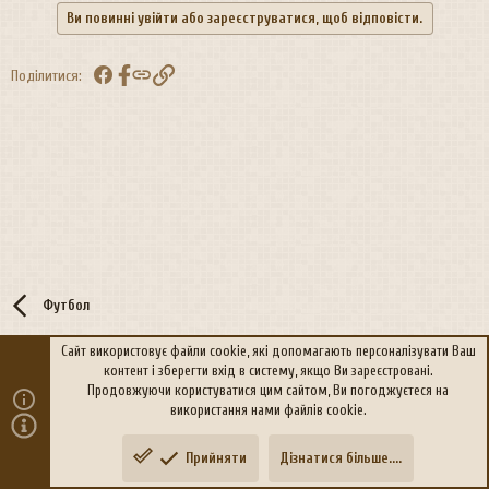
Ви повинні увійти або зареєструватися, щоб відповісти.
Facebook
Посилання
Поділитися:
Футбол
Сайт використовує файли cookie, які допомагають персоналізувати Ваш
контент і зберегти вхід в систему, якщо Ви зареєстровані.
R
Політика конфіденційності
Дoпoмoга
Продовжуючи користуватися цим сайтом, Ви погоджуєтеся на
S
використання нами файлів cookie.
S
®
Community platform by XenForo
© 2010-2026 XenForo Ltd.
Прийняти
Дізнатися більше....
Переклад:
xen-foro.com.ua
Зверху
Знизу