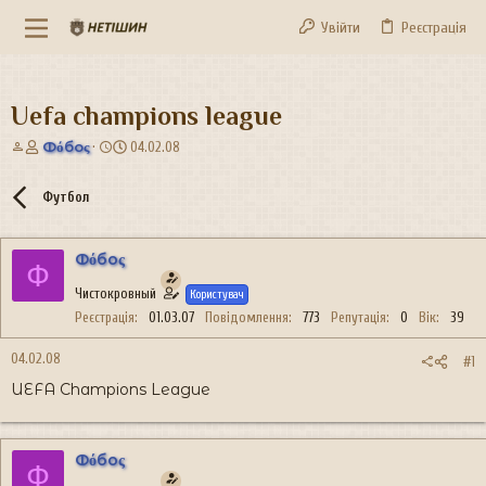
Увійти
Реєстрація
Uefa champions league
А
Д
Фόбоς
04.02.08
в
а
т
т
Футбол
о
а
р
с
т
т
Фόбоς
е
в
Ф
м
о
Чистокровный
Користувач
и
р
Реєстрація
01.03.07
Повідомлення
773
Репутація
0
Вік
39
е
н
04.02.08
н
#1
я
UEFA Champions League
Фόбоς
Ф