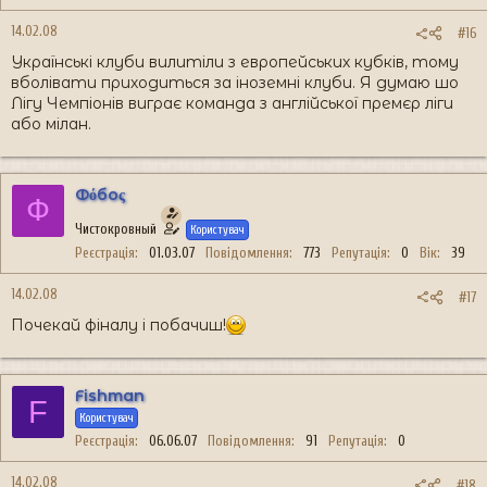
14.02.08
#16
Українські клуби вилитіли з европейських кубків, тому
вболівати приходиться за іноземні клуби. Я думаю шо
Лігу Чемпіонів виграє команда з англійської премєр ліги
або мілан.
Фόбоς
Ф
Чистокровный
Користувач
Реєстрація
01.03.07
Повідомлення
773
Репутація
0
Вік
39
14.02.08
#17
Почекай фіналу і побачиш!
Fishman
F
Користувач
Реєстрація
06.06.07
Повідомлення
91
Репутація
0
14.02.08
#18