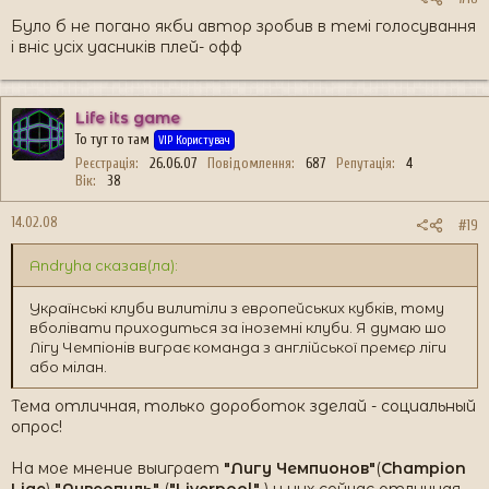
Було б не погано якби автор зробив в темі голосування
і вніс усіх уасників плей- офф
Life its game
То тут то там
VIP Користувач
Реєстрація
26.06.07
Повідомлення
687
Репутація
4
Вік
38
14.02.08
#19
Andryha сказав(ла):
Українські клуби вилитіли з европейських кубків, тому
вболівати приходиться за іноземні клуби. Я думаю шо
Лігу Чемпіонів виграє команда з англійської премєр ліги
або мілан.
Тема отличная, только дороботок зделай - социальный
опрос!
На мое мнение выиграет
"Лигу Чемпионов"
(
Champion