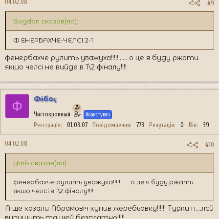
04.02.08
#9
Bogdan сказав(ла):
Ф ЕНЕРБАХЧЕ-ЧЕЛСІ 2-1
фенербахче рулить уважуха!!!!!...... о це я буду ржати
якшо челсі не вийде в 1\2 фіналу!!!!
Фόбоς
Ф
Чистокровный
Користувач
Реєстрація
01.03.07
Повідомлення
773
Репутація
0
Вік
39
04.02.08
#10
Yaris сказав(ла):
фенербахче рулить уважуха!!!!!...... о це я буду ржати
якшо челсі в 1\2 фіналу!!!!
А ще казали Абрамовіч купив жеребьовку!!!!!! Турки п....лєй
випишуть та щей безплатно!!!!!