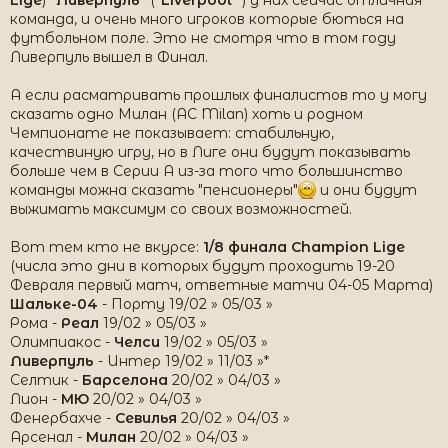
Lige
)
"Ливерпуль"
(
"Liverpool"
) у них сейчас отличная
команда, и очень много игроков которые бються на
футбольном поле. Это не смотря что в том году
Ливерпуль вышел в Финал.
А если расматривать прошлых финалистов то у могу
сказать одно Милан (AC Milan) хоть и родном
Чемпионате не показывает: стабильную,
качествиную игру, но в Лиге они будут показывать
больше чем в Серии А из-за того что большинство
команды можна сказать "пенсионеры"
и они будут
выжимать максимум со своих возможностей.
Вот тем кто не вкурсе:
1/8 финала
Champion Lige
(числа это дни в которых будут проходить 19-20
Февраля первый матч, ответные матчи 04-05 Марта)
Шальке-04
- Порту 19/02 » 05/03 »
Рома -
Реал
19/02 » 05/03 »
Олимпиакос -
Челси
19/02 » 05/03 »
Ливерпуль
- Интер 19/02 » 11/03 »*
Селтик -
Барселона
20/02 » 04/03 »
Лион -
МЮ
20/02 » 04/03 »
Фенербахче -
Севилья
20/02 » 04/03 »
Арсенал -
Милан
20/02 » 04/03 »