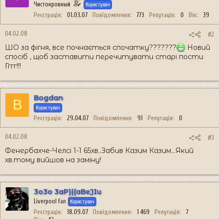
Чистокровный
Користувач
Реєстрація
01.03.07
Повідомлення
773
Репутація
0
Вік
39
04.02.08
#2
ШО за фігня, все почнається спочатку???????
Новий
спосіб , щоб заставити перечитувати старі пости
Гггг!!!
Bogdan
B
Користувач
Реєстрація
29.04.07
Повідомлення
91
Репутація
0
04.02.08
#3
Фенербахче-Челсі 1-1 65хв..Забив Казим Казим...Який
хв.тому вийшов на заміну!
3o3o 3aP}|{aBeJIu
Liverpool fan
Користувач
Реєстрація
18.09.07
Повідомлення
1 469
Репутація
7