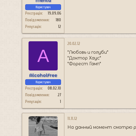
Menta
Користувач
Реєстрація
19.09.06
Повідомлення
180
Репутація
12
20.02.12
A
"Любовь и голуби"
"Доктор Хаус"
"Форест Гамп"
AlcoholFree
Користувач
Реєстрація
08.02.10
Повідомлення
27
Репутація
1
11.11.12
На данный момент смотрю раз