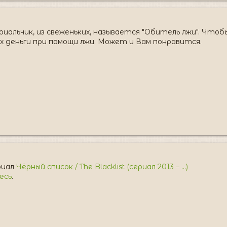
иальчик, из свеженьких, называется "Обитель лжи". Чтоб
 деньги при помощи лжи. Может и Вам понравится.
риал
Чёрный список / The Blacklist (сериал 2013 – ...)
есь
.