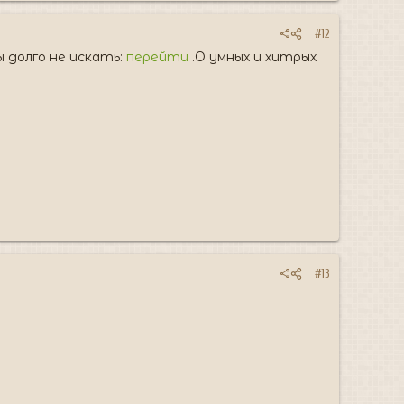
#12
ы долго не искать:
перейти
.О умных и хитрых
#13