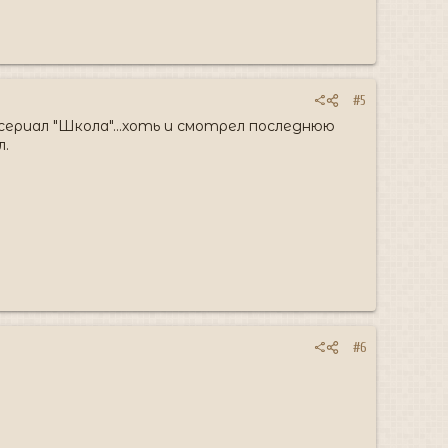
#5
сериал "Школа"...хоть и смотрел последнюю
л.
#6