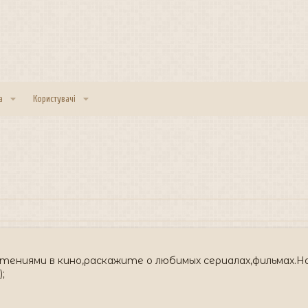
а
Користувачі
ениями в кино,раскажите о любимых сериалах,фильмах.Нач
;