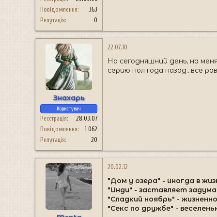
Повідомлення
363
Репутація
0
22.07.10
На сегодняшний день, на мен
серию пол года назад...все р
Знахарь
Користувач
Реєстрація
28.03.07
Повідомлення
1 062
Репутація
20
20.02.12
"Дом у озера" - иногда в жи
"Инди" - заставляет задум
"Сладкий ноябрь" - жизненн
"Секс по дружбе" - веселень