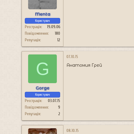
Menta
Користувач
Реєстрація
19.09.06
Повідомлення
180
Репутація
12
07.10.15
G
Анатомия Грей
Gorge
Користувач
Реєстрація
03.07.15
Повідомлення
9
Репутація
2
08.10.15