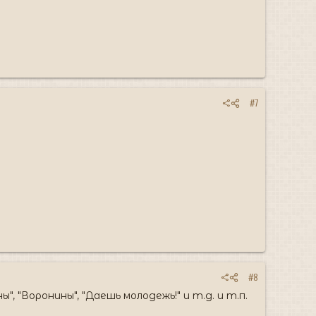
#7
#8
"Воронины", "Даешь молодежь!" и т.д. и т.п.