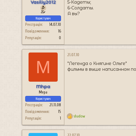
н
Vasiliy2012
5-Кадеты;
я
6-Солдаты.
А вы?
Користувач
Реєстрація
14.07.10
Повідомлення
16
Репутація
0
21.07.10
M
"Легенда о Княгине Ольге"
фильмы в выше написанном по
Mhpa
Мера
Користувач
Реєстрація
21.11.08
Повідомлення
15
shadow
Репутація
1
Р
е
а
к
22.07.10