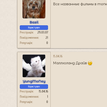
Все названные фильмы в топк
Bazil
Користувач
Реєстрація
29.03.07
Повідомлення
21
Репутація
0
15.04.16
Маллхоланд Драйв
YungMoNey
Користувач
Реєстрація
15.04.16
Повідомлення
1
Репутація
0