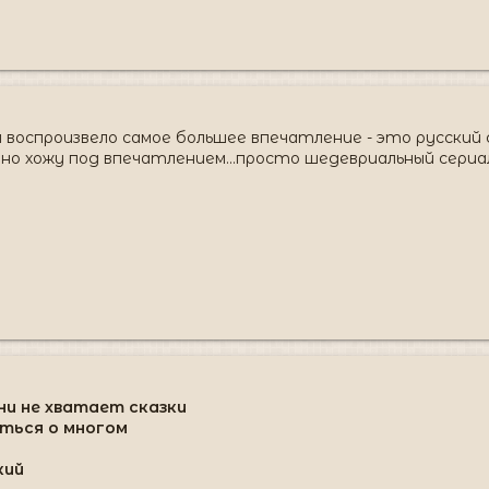
я воспроизвело самое большее впечатление - это русский 
авно хожу под впечатлением...просто шедевриальный сериа
зни не хватает сказки
аться о многом
о
кий