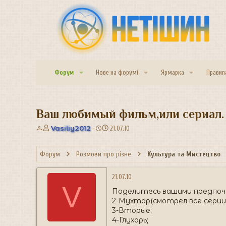
Форум
Нове на форумі
Ярмарка
Правил
Ваш любимый фильм,или сериал.
А
Д
Vasiliy2012
21.07.10
в
а
т
т
Форум
Розмови про різне
Культура та Мистецтво
о
а
р
с
т
т
21.07.10
е
в
V
Поделитесь вашими предпочт
м
о
и
р
2-Мухтар(смотрел все серии)
е
3-Вторые;
н
4-Глухарь;