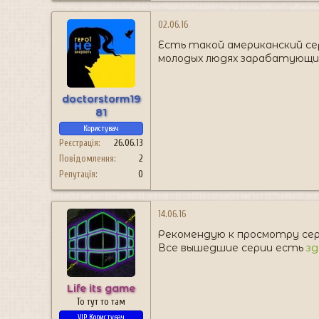
02.06.16
Есть такой американский сер
молодых людях зарабатующих
doctorstorm19
81
Користувач
Реєстрація
26.06.13
Повідомлення
2
Репутація
0
14.06.16
Рекомендую к просмотру се
Все вышедшие серии есть
зд
Life its game
То тут то там
VIP Користувач