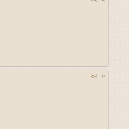
#3
#4