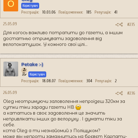
O
Користувач
Реєстрація
10.03.06
Повідомлення
185
Репутація
41
25.05.09
#235
Для когось важливо потрапити до газети, а іншим
достатньо отримувати задоволення від
велопокатушок. У кожного свої цілі...
Petake :-)
Користувач
Реєстрація
18.08.07
Повідомлення
304
Репутація
2
26.05.09
#236
Oleg неотримуючи заловолення непроїдеш 320км за
сутки тіки заради газети НВ
а кататись в своє задоволення це значить
непривлікати інших до велоруху . І думати тіки за
себе.
кста Oleg а ти незнайомий з Поліщуком?
може він непроти замахнутись на брєвєт Карпати-