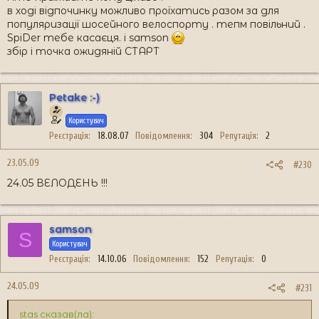
в ході відпочинку можливо проїхатись разом за для
популяризації шосейного велоспорту . тепм повільний .
SpiDer тебе касаєця. і samson
збір і точка ожидяній СТАРТ
Petake :-)
Користувач
Реєстрація
18.08.07
Повідомлення
304
Репутація
2
23.05.09
#230
24.05 ВЕЛОДЕНЬ !!!
samson
S
Користувач
Реєстрація
14.10.06
Повідомлення
152
Репутація
0
24.05.09
#231
stas сказав(ла):