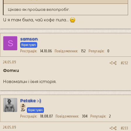
Цікаво як пройшов велопробіг.
И я там была, чай кофе пила...
samson
S
Користувач
Реєстрація
14.10.06
Повідомлення
152
Репутація
0
24.05.09
#232
Фотки
Новомалин і їхня історія.
Petake :-)
Користувач
Реєстрація
18.08.07
Повідомлення
304
Репутація
2
24.05.09
#233