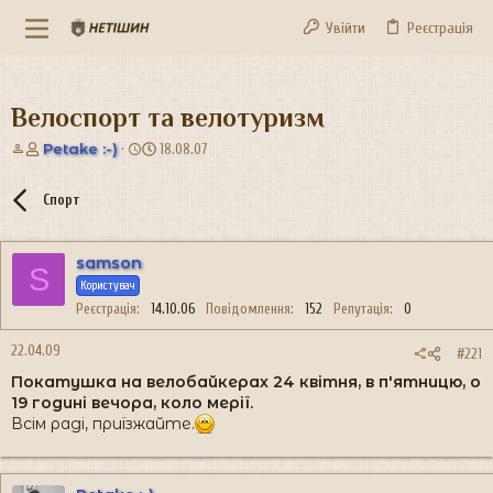
Увійти
Реєстрація
Велоспорт та велотуризм
А
Д
Petake :-)
18.08.07
в
а
т
т
Спорт
о
а
р
с
т
т
samson
е
в
S
м
о
Користувач
и
р
Реєстрація
14.10.06
Повідомлення
152
Репутація
0
е
н
22.04.09
#221
н
Покатушка на велобайкерах 24 квітня, в п'ятницю, о
я
19 годині вечора, коло мерії.
Всім раді, приїзжайте.