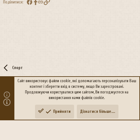
Facebook
Посилання
Поділитися:
Спорт
Сайт використовує файли cookie, які допомагають персоналізувати Ваш
контент і зберегти вхід в систему, якщо Ви зареєстровані.
R
Політика конфіденційності
Дoпoмoга
Продовжуючи користуватися цим сайтом, Ви погоджуєтеся на
S
використання нами файлів cookie.
S
®
Community platform by XenForo
© 2010-2026 XenForo Ltd.
Прийняти
Дізнатися більше....
Переклад:
xen-foro.com.ua
Зверху
Знизу