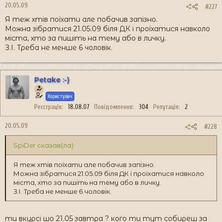
20.05.09
#227
Я теж хтів поїхати але побачив запізно.
Можна зібратися 21.05.09 біля ДК і проїхатися навколо
міста, хто за пишіть на тему або в личку.
З.І. Треба не менше 6 чоловік.
Petake :-)
Користувач
Реєстрація
18.08.07
Повідомлення
304
Репутація
2
20.05.09
#228
SpiDer сказав(ла):
Я теж хтів поїхати але побачив запізно.
Можна зібратися 21.05.09 біля ДК і проїхатися навколо
міста, хто за пишіть на тему або в личку.
З.І. Треба не менше 6 чоловік.
ти вкурсі шо 21.05 завтра ? кого ти тут собиреш за