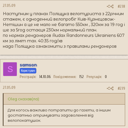
27.05.09
#238
Наступним у планах Поліщука велотуриста з 22річним
стажем, є одноденний велопробіг Киів-Кузнєцовськ-
Нетішин а це не мало не багато 550км , 320км за 19 год і
ше за 5год остаєця 230км нормальний план.
по нормах рендонеров Audax Randonneurs Ukrainiens 607
км за ліміт max. 40:35 год/хв
нада Поліщука ознакомити з правилами рендонеров
samson
S
Користувач
Реєстрація
14.10.06
Повідомлення
152
Репутація
0
27.05.09
#239
Oleg сказав(ла):
Для когось важливо потрапити до газети, а іншим
достатньо отримувати задоволення від
велопокатушок.