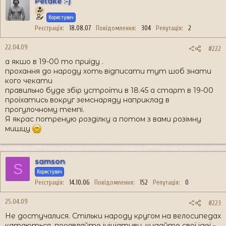
Petake :-)
Користувач
Реєстрація
18.08.07
Повідомлення
304
Репутація
2
22.04.09
#222
а якшо в 19-00 то приїду .
прохання до народу хоть відписати тут шоб знати
кого чекати
правильно буде збір устроїти в 18.45 а старт в 19-00
проїхатись вокруг земснаряду наприклад в
прогулочному темпі.
Я якрас потреную розділку а потом з вами розімну
мишцу
samson
S
Користувач
Реєстрація
14.10.06
Повідомлення
152
Репутація
0
25.04.09
#223
Не достучалися. Стільки народу кругом на велосипедах
катаються, проявляйте ініціативу, кидайте свої ідеї -