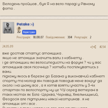
Велодень пройшов , буя Я на вело параді у Рівному
фото .
Petake :-)
Користувач
Реєстрація
18.08.07
Повідомлення
304
Репутація
2
24.05.09
#234
вже достав статус атомщика .
якшо не атомщик значить вали з кабінету .
і де атомщики які велосипедисти на форумі ? чи у вас
атомщиків своя пісочніца ? хотьби поспілкуватись з
вами.
підхожу якось в березні до Базана у виконавчий кабінет
спорту та молоді він поводив поводив мене вокруг да
около і на цьому все , а я хотів взяти участь у 3-4х
стартах по велоспорту ну це ЧУ серед ветерані в
такіх містах як Біла -Церква, Чернівці, Хмельницький,
Феодосія але підтримки ніякої неотримав . я не
атомщик от і все .