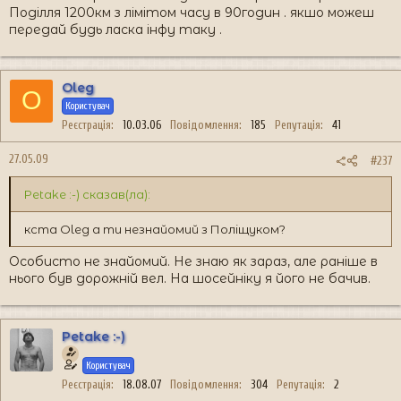
Поділля 1200км з лімітом часу в 90годин . якшо можеш
передай будь ласка інфу таку .
Oleg
O
Користувач
Реєстрація
10.03.06
Повідомлення
185
Репутація
41
27.05.09
#237
Petake :-) сказав(ла):
кста Oleg а ти незнайомий з Поліщуком?
Особисто не знайомий. Не знаю як зараз, але раніше в
нього був дорожній вел. На шосейніку я його не бачив.
Petake :-)
Користувач
Реєстрація
18.08.07
Повідомлення
304
Репутація
2