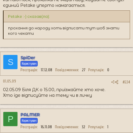
єдиний Petake уперто намагається.
Petake :-) сказав(ла):
прохання до народу хоть відписати тут шоб знати
кого чекати
SpiDer
S
Користувач
Реєстрація
17.12.08
Повідомлення
27
Репутація
0
01.05.09
#224
02.05.09 Біля ДК о 15.00, приїзжайте хто хоче.
Хто їде відписуйте на тему чи в личку
PALMER
P
Користувач
Реєстрація
16.11.08
Повідомлення
32
Репутація
1