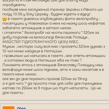
Виграти я там непланую але для опиту нада
спробувати .
пообіцяв мені заслужений тренер України з Рівного шо
поїду 10.06 у Білу Церкву . будем ждать а вдруг .
в газеті дивлюсь опублікували фото велопробігу -
покатушки у Новомалин а мені на ньому шось нефатає
забагато атомщиків а samson немає .
і стаття " Велопробіг на честь перемоги " 320км за
добу подолав на велосипеді Вячеслав Поліщук ,
МАЙСТЕР ГІДРОТЕХНІЧНОГО ЦЕХУ ХАЕС.
Мужик , неспорю силу волі має і проїхати 320км думаю з
10 чол може найдеця в Нетішині .
і правильно шо написали в газеті , але опять атомщики
. а остальні люди в Нетішині хіба не такі ?.
Покажіть хтось з атомщиків Вячеславу Поліщуку наш
велофорум може шось підкаже, ато я скіки некатав а в
газеті мене немає .
але він до дня перемоги проїхав 320км за 19год
а я для чого ? да просто так для себе для тренувань
катаю по 250км за 9 годин шо тут написати . Це не
для газети .
Oleg