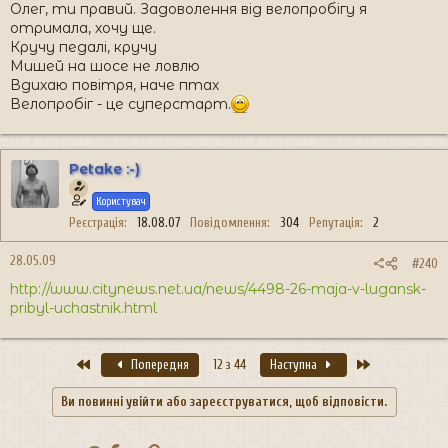
Олег, ти правий. Задоволення від велопробігу я
отримала, хочу ще.
Кручу педалі, кручу
Мишей на шосе не ловлю
Вдихаю повітря, наче птах
Велопробіг - це суперстарт.
Petake :-)
Користувач
Реєстрація
18.08.07
Повідомлення
304
Репутація
2
28.05.09
#240
http://www.citynews.net.ua/news/4498-26-maja-v-lugansk-
pribyl-uchastnik.html
Перший
Останній
Попередня
12 з 44
Наступна
Ви повинні увійти або зареєструватися, щоб відповісти.