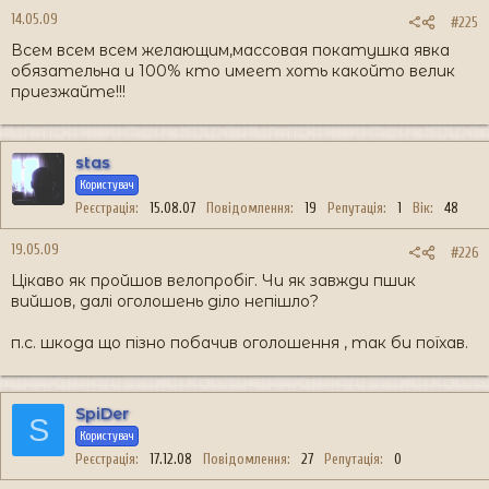
14.05.09
#225
Всем всем всем желающим,массовая покатушка явка
обязательна и 100% кто имеет хоть какойто велик
приезжайте!!!
stas
Користувач
Реєстрація
15.08.07
Повідомлення
19
Репутація
1
Вік
48
19.05.09
#226
Цікаво як пройшов велопробіг. Чи як завжди пшик
вийшов, далі оголошень діло непішло?
п.с. шкода що пізно побачив оголошення , так би поїхав.
SpiDer
S
Користувач
Реєстрація
17.12.08
Повідомлення
27
Репутація
0