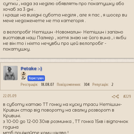
сутки , нада за неділю обявлять про покатушку або
хочаб за 3 дні .
і краще на вихідні субота неділя , але я пас , я шосер ви
мене недоженете не та категорія .
а велопробіг Нетішин -Новомалин- Нетішин і запізно
виставив наш Палмер , хотя знаю не його вина , і якби
не він то і ніхто нечувби про цей велопробіг -
покатушку.
Petake :-)
Користувач
Реєстрація
18.08.07
Повідомлення
304
Репутація
2
22.05.09
#229
в суботу катаю ТТ гонку на куску траси Нетішин-
Кривин стар від повороту на свалку розворот в
Кривині.
з 10-00 до 12-00 30хв розминка , ТТ гонка 15хв і відпочнок
година
мтб приїжайте кому цікаво !