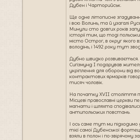
Дубен і Чарторийськ.
Ще одне літописне згадування
і всю Волинь, та й узагалі Ру
Минули сто довгих років запу
історії тим, що тоді польсь
місто Острог, в округ якого 
володінь, і 1492 року тут зв
Дубно швидко розвивається. 
Сигізмунд I подарував жите
укріплення для оборони від в
контрактових ярмарків говорит
тисяч чоловік.
На початку XVII століття піс
Місцеві православні церкви 
магнати і шляхта сподівалися 
антипольських повстань.
І ось саме тут ми підходимо 
тієї самої Дубенської фортец
взяли в полон і по-звірячому 