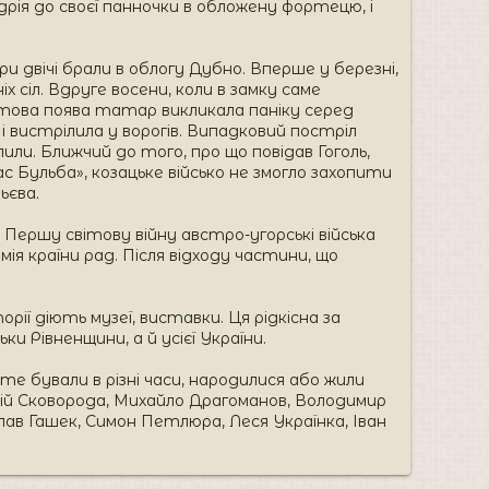
рія до своєї панночки в обложену фортецю, і
двічі брали в облогу Дубно. Вперше у березні,
 сіл. Вдруге восени, коли в замку саме
птова поява татар викликала паніку серед
 вистрілила у ворогів. Випадковий постріл
ли. Ближчий до того, про що повідав Гоголь,
ас Бульба», козацьке військо не змогло захопити
ьєва.
Першу світову війну австро-угорські війська
я країни рад. Після відходу частини, що
ї діють музеї, виставки. Ця рідкісна за
 Рівненщини, а й усієї України.
те бували в різні часи, народилися або жили
ій Сковорода, Михайло Драгоманов, Володимир
ав Гашек, Симон Петлюра, Леся Українка, Іван