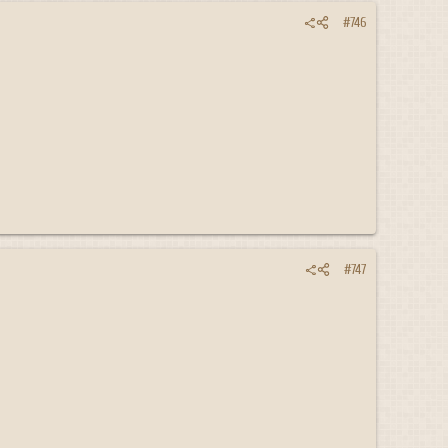
#746
#747