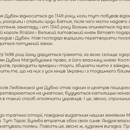
 Дубен відноситься до 1149 року, коли тут побував відоми
сь, розорили і спалили орди Батия, після чого місто надовг
стіння, занепаду, і от 1340 року Волинь опиняється під во
кий король Ягайло і Великий литовський князь Вітовт под
входив і Дубен. Нові господарі вирішили перетворити посел
одиться потужний замок.
У 1498 році йому дарується грамота, за якою селище одерж
лям Дубна Магдебурзьке право, а його власнику князю Ко
орогів, проводити ярмарки і торги, збирати мито з заїжд
ь те, що на них з усіх кінців України і з тодішнього близь
ля Люблінської унії Дубно стає одним із центрів поширен
перетворюються на уніатські, будуються католицькі монаст
в такий спосіб ополячити українців. І це, звісно, спричин
до трагічної історії, повіданої видатним нашим земляком М
і. Тут Тарас Бульба втратив обох своїх синів: Андрія вл
закатували поляки. Повість ця, звісно ж, художня вигадка.