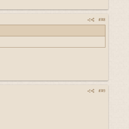
#748
#749