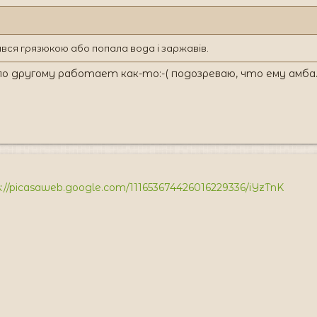
ився грязюкою або попала вода і заржавів.
о другому работает как-то:-( подозреваю, что ему амба..
s://picasaweb.google.com/111653674426016229336/iYzTnK