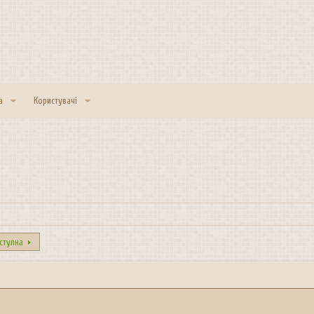
а
Користувачі
ступна