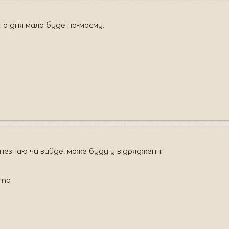
го дня мало буде по-моєму.
 незнаю чи вийде, може буду у відрядженні
ато