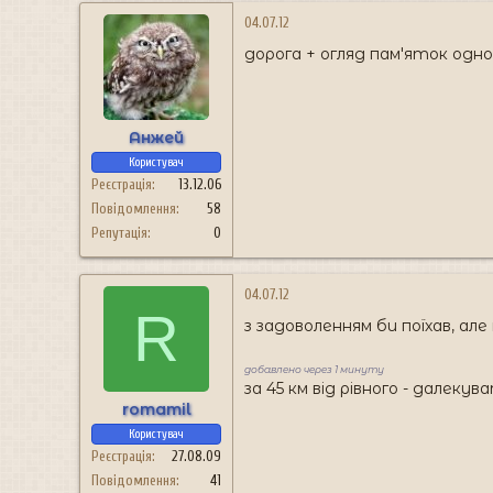
04.07.12
дорога + огляд пам'яток одно
Анжей
Користувач
Реєстрація
13.12.06
Повідомлення
58
Репутація
0
04.07.12
R
з задоволенням би поїхав, але
добавлено через 1 минуту
за 45 км від рівного - далекув
romamil
Користувач
Реєстрація
27.08.09
Повідомлення
41