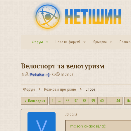
Форум
Нове на форумі
Ярмарка
Правил
Велоспорт та велотуризм
А
Д
Petake :-)
18.08.07
в
а
т
т
Форум
Розмови про різне
Спорт
о
а
р
с
т
т
1
...
36
37
38
39
40
...
44
Попередня
На
е
в
м
о
30.06.12
и
р
V
е
mason сказав(ла):
н