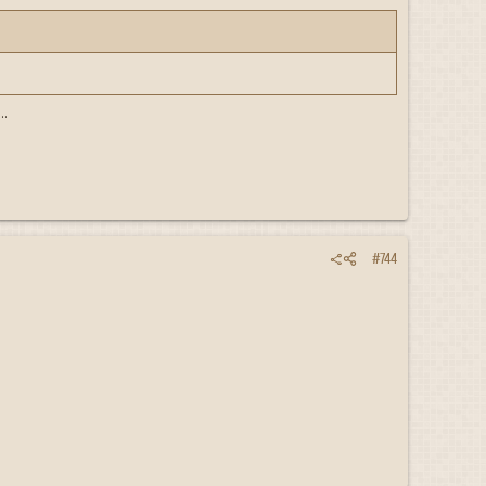
.
#744