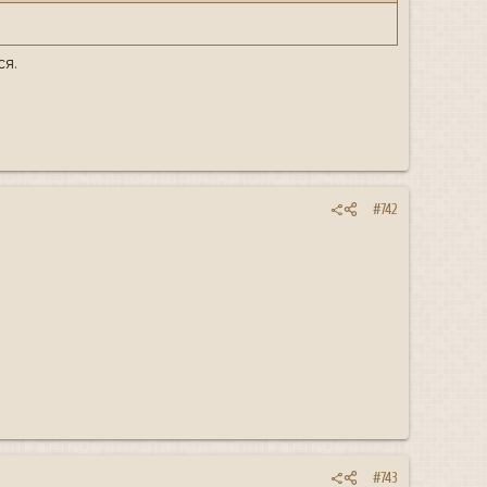
ся.
#742
#743