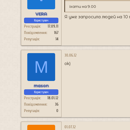
н
я
їхати на 9.00
VERA
Я уже запросила людей на 10 
Користувач
Реєстрація
17.09.11
Повідомлення
167
Репутація
14
30.06.12
M
ok)
mason
Користувач
Реєстрація
18.01.12
Повідомлення
36
Репутація
0
01.07.12