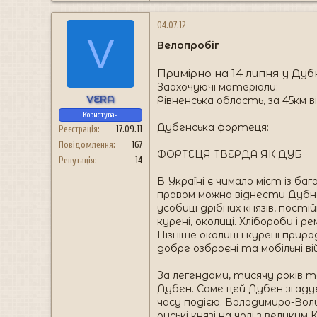
04.07.12
V
Велопробіг
Примірно на 14 липня у Дуб
Заохочуючі матеріали:
VERA
Рівненська область, за 45км від
Користувач
Дубенська фортеця:
Реєстрація
17.09.11
Повідомлення
167
ФОРТЕЦЯ ТВЕРДА ЯК ДУБ
Репутація
14
В Україні є чимало міст із б
правом можна віднести Дубно,
усобиці дрібних князів, пості
курені, околиці. Хлібороби і 
Пізніше околиці і курені при
добре озброєні та мобільні ві
За легендами, тисячу років т
Дубен. Саме цей Дубен згадує
часу подією. Володимиро-Волин
руські князі на чолі з велики