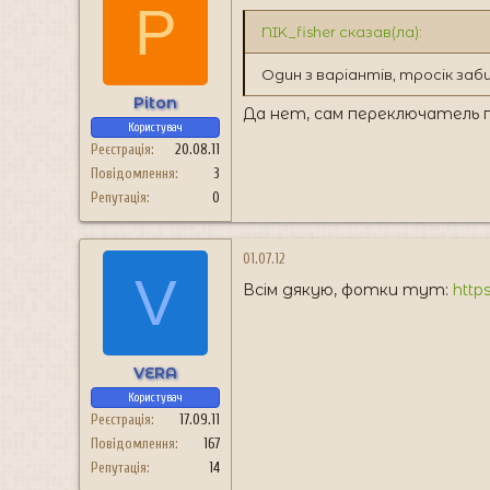
P
NIK_fisher сказав(ла):
Один з варіантів, тросік заб
Piton
Да нет, сам переключатель п
Користувач
Реєстрація
20.08.11
Повідомлення
3
Репутація
0
01.07.12
V
Всім дякую, фотки тут:
http
VERA
Користувач
Реєстрація
17.09.11
Повідомлення
167
Репутація
14