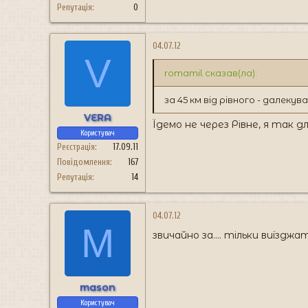
Репутація
0
04.07.12
V
romamil сказав(ла):
за 45 км від рівного - далеку
VERA
Їдемо не через Рівне, я так д
Користувач
Реєстрація
17.09.11
Повідомлення
167
Репутація
14
04.07.12
M
звичайно за.... тільки виїзджа
mason
Користувач