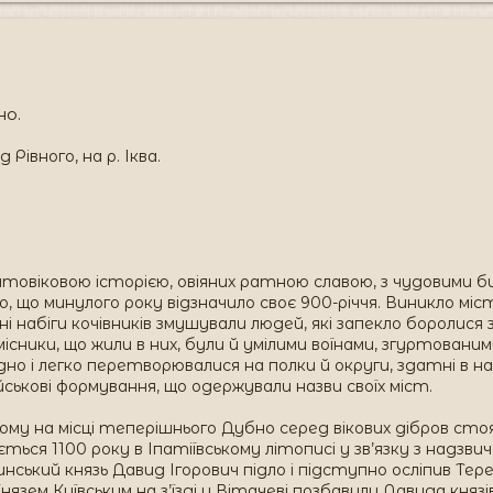
но.
 Рівного, на р. Іква.
агатовіковою історією, овіяних ратною славою, з чудовими б
 що минулого року відзначило своє 900-річчя. Виникло міст
йні набіги кочівників змушували людей, які запекло боролися
ремісники, що жили в них, були й умілими воїнами, згуртован
родно і легко перетворювалися на полки й округи, здатні 
йськові формування, що одержували назви своїх міст.
ому на місці теперішнього Дубно серед вікових дібров ст
ться 1100 року в Іпатіївському літописі у зв’язку з надзв
ський князь Давид Ігорович підло і підступно осліпив Тере
м Князем Київським на з’їзді у Вітачеві позбавили Давида кн