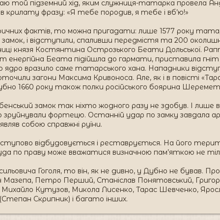
аю той підземний хід, яким служниця-татарка провела Анд
ив крилату фразу: «Я тебе породив, я тебе і вб’ю!»
ичних фактів, то можна пригадати: лише 1577 року татари 
 замок, і відступили, спаливши передмістя та 200 околишніх
нниці князя Костянтина Острозького Беати Дольської. Ра
т енергійна Беата підійшла до гармати, приставила гніт і
о ядро вразило саме татарського хана. Нападники відступи
оточили загони Максима Кривоноса. Але, як і в повісті «Тар
бно 1660 року також полки російського боярина Шеремет
нський замок так ніхто жодного разу не здобув. І лише в 
зруйнували фортецю. Останній удар по замку завдала армі
являв собою справжні руїни.
ступово відбудовується і реставрується. На його територі
а по праву може вважатися визначною пам’яткою не тільки
ьовича Гоголя, то він, як не дивно, у Дубно не бував. Про
 Мазепа, Петро Перший, Станіслав Понятовський, Григор
, Михайло Кутузов, Микола Лисенко, Тарас Шевченко, Яросл
Степан Скрипник) і багато інших.