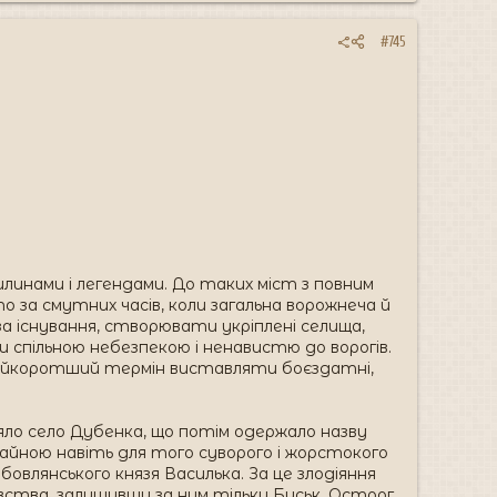
#745
илинами і легендами. До таких міст з повним
о за смутних часів, коли загальна ворожнеча й
 за існування, створювати укріплені селища,
ими спільною небезпекою і ненавистю до ворогів.
в найкоротший термін виставляти боєздатні,
ояло село Дубенка, що потім одержало назву
ичайною навіть для того суворого і жорстокого
бовлянського князя Василька. За це злодіяння
язівства, залишивши за ним тільки Буськ, Острог,