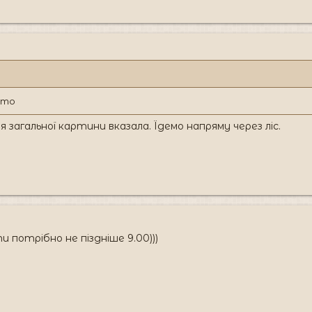
вато
ля загальної картини вказала. Їдемо напряму через ліс.
ти потрібно не піздніше 9.00)))