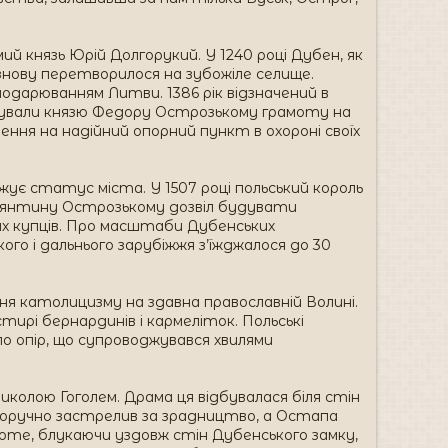
й князь Юрій Долгорукий. У 1240 році Дубен, як
о знову перетворилося на зубожіле селище.
лодарюванням Литви. 1386 рік відзначений в
арували князю Федору Острозькому грамоту на
ення на надійний опорний пункт в охороні своїх
ує статус міста. У 1507 році польський король
стянтину Острозькому дозвіл будувати
жих купців. Про масштаби Дубенських
кого і дальнього зарубіжжя з’їжджалося до 30
ня католицизму на здавна православній Волині.
ирі бернардинів і кармеліток. Польські
ило опір, що супроводжувався хвилями
иколою Гоголем. Драма ця відбувалася біля стін
асноручно застрелив за зрадництво, а Остапа
 Проте, блукаючи уздовж стін Дубенського замку,