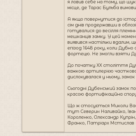
я ловив себе на тому, що шук
місце, де Тарас Бульба вимов
А якщо повернутися до істор
сім днів продержавши в облозі
готувалися до весілля племі
мешканців замку. У цей момен
виявився настільки вдалим, щ
епізод 1648 року, коли Дубно 
фортецю. Не змогли взяти Ду
До початку XX століття Дубе
важкою артилерією частково 
дислокувалася у ньому, замок 
Сьогодні Дубенський замок по
красою фортифікаційна споруд
Що ж стосується Миколи Васил
тут Северин Наливайко, Іван
Короленко, Олександр Купрін
Франко, Патріарх Мстислав (