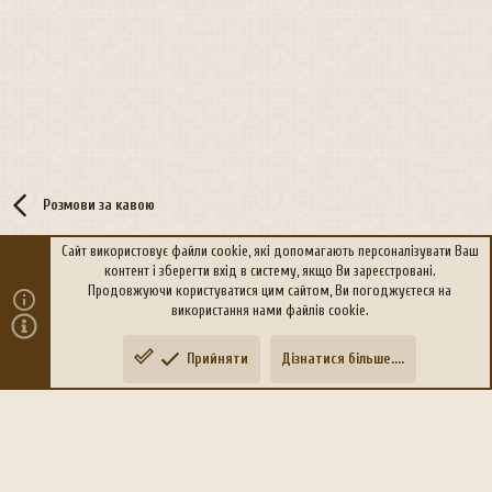
Розмови за кавою
Сайт використовує файли cookie, які допомагають персоналізувати Ваш
контент і зберегти вхід в систему, якщо Ви зареєстровані.
R
Політика конфіденційності
Дoпoмoга
Продовжуючи користуватися цим сайтом, Ви погоджуєтеся на
S
використання нами файлів cookie.
S
®
Community platform by XenForo
© 2010-2026 XenForo Ltd.
Прийняти
Дізнатися більше....
Переклад:
xen-foro.com.ua
Зверху
Знизу