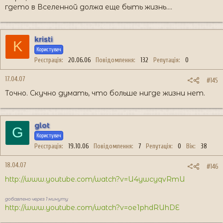
гдето в Вселенной должа еще быть жизнь....
kristi
K
Користувач
Реєстрація
20.06.06
Повідомлення
132
Репутація
0
17.04.07
#145
Точно. Скучно думать, что больше нигде жизни нет.
glot
G
Користувач
Реєстрація
19.10.06
Повідомлення
7
Репутація
0
Вік
38
18.04.07
#146
http://www.youtube.com/watch?v=U4ywcyqvRmU
добавлено через 1 минуту
http://www.youtube.com/watch?v=oe1phdRUhDE