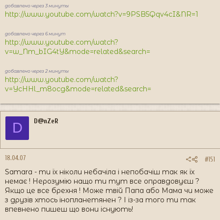
добавлено через 3 минуты
http://www.youtube.com/watch?v=9PSB5Qqv4cI&NR=1
добавлено через 6 минут
http://www.youtube.com/watch?
v=w_Nm_bIG4tY&mode=related&search=
добавлено через 2 минуты
http://www.youtube.com/watch?
v=YcHHl_m8ocg&mode=related&search=
D@nZeR
D
18.04.07
#151
Samara - ти їх ніколи небачіла і непобачіш так як їх
немає ! Нерозумію нащо ти тут все оправдовуєш ?
Якщо це все брехня ! Може твій Папа або Мама чи може
з друзів хтось інопланетянен ? І із-за того ти так
впевнено пишеш що вони існують!