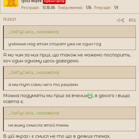
Гроза морей
Адміністратор
Реєстрація
13.10.06
Повідомлення
576
Репутація
59
19.04.07
#156
_ЛаПуСьКа_ сказав(ла):
учённые над этим спорят уже не один год
А ми чим за них гірші, що також не можемо поспорить,
хоч один одному щось доведемо.
_ЛаПуСьКа_ сказав(ла):
а мы тут сами чего то решаем
Можна подумати ми гірші за вчених
, в декого і вища
освіта є.
_ЛаПуСьКа_ сказав(ла):
не вижу смысла этой темы
В цій якраз і є смисл не то що в деяких темах.