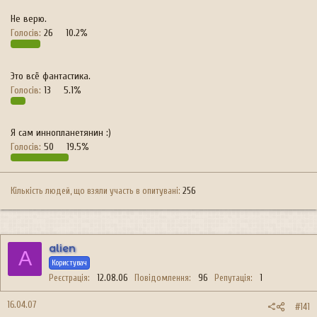
Не верю.
Голосів:
26
10.2%
Это всё фантастика.
Голосів:
13
5.1%
Я сам иннопланетянин :)
Голосів:
50
19.5%
Кількість людей, що взяли участь в опитувані
256
alien
A
Користувач
Реєстрація
12.08.06
Повідомлення
96
Репутація
1
16.04.07
#141