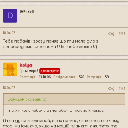
D@nZeR
D
18.04.07
#153
Тебе побачів і зразу поняв шо ти мала діло з
неприродніми істотами ! Як тебе жалко !:'(
kolya
Гроза морей
Адміністратор
Реєстрація
13.10.06
Повідомлення
576
Репутація
59
18.04.07
#154
D@nZeR сказав(ла):
ти їх ніколи небачіла і непобачіш так як їх немає
А ти дуже впевнений, що їх не має, якщо так то чому
тоді ми існуємо, якщо на нашій планеті є життя то