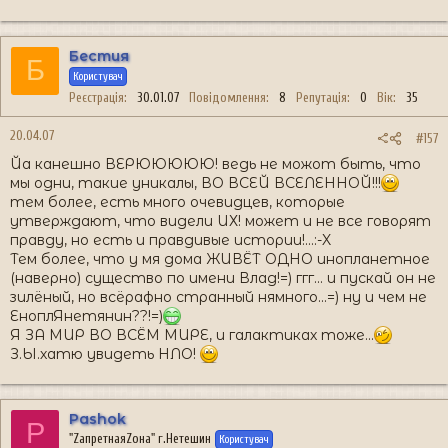
Бестия
Б
Користувач
Реєстрація
30.01.07
Повідомлення
8
Репутація
0
Вік
35
20.04.07
#157
Йа канешно ВЕРЮЮЮЮЮ! ведь не можот быть, что
мы одни, такие уникалы, ВО ВСЕЙ ВСЕЛЕННОЙ!!!
тем более, есть много очевидцев, которые
утверждают, что видели ИХ! может и не все говорят
правду, но есть и правдивые истории!...:-X
Тем более, что у мя дома ЖИВЁТ ОДНО инопланетное
(наверно) существо по имени Влад!=) ггг... и пускай он не
зилёный, но всёрафно странный нямного...=) ну и чем не
ЕноплЯнетянин??!=)
Я ЗА МИР ВО ВСЁМ МИРЕ, и галактиках тоже...
З.Ы.хатю увидеть НЛО!
Pashok
P
"ZапретнаяZона" г.Нетешин
Користувач