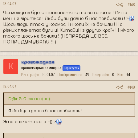
18.04.07
#148
Які можуть бути інопланетяни шо ви гоните ! Лічно
мені не віриться ! Якби були давно б нас повбивали ! >
Щось люди літаю у космосі і ніколи їх не бачили ! На
різних планетах були ці Китайці і з других країн ! І нічого
такого щось не бачили ! (НЕПРАВДА ЦЕ ВСЕ,
ПОПРИДУМУВАЛИ !!! )
кровожадная
К
кровожадная вампирша
Користувач
Реєстрація
10.01.07
Повідомлення
49
Репутація
0
Вік
34
18.04.07
#149
D@nZeR сказав(ла):
Якби були давно б нас повбивали !
Это ещё кто кого =)) >