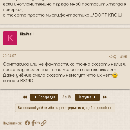
если инопланитянина передо мной поставить,тогда я
поверю:-[
а так это просто мысли,фантастика....*DONT KNOW
KkaPrall
K
20.04.07
#160
Фантасика или не фантастика точно сказать нельзя,
поскольку вселенная - ето милиони светловых лет.
Даже учёние смело сказать немогут что их нет
лично я ВЕРЮ
Перший
Останній
Попередня
8 з 18
Наступна
Ви повинні увійти або зареєструватися, щоб відповісти.
Facebook
Посилання
Поділитися: