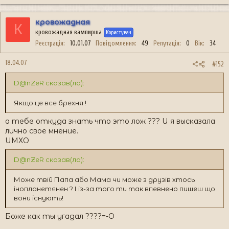
кровожадная
К
кровожадная вампирша
Користувач
Реєстрація
10.01.07
Повідомлення
49
Репутація
0
Вік
34
18.04.07
#152
D@nZeR сказав(ла):
Якщо це все брехня !
а тебе откуда знать что это лож ??? И я высказала
лично свое мнение.
ИМХО
D@nZeR сказав(ла):
Може твій Папа або Мама чи може з друзів хтось
інопланетянен ? І із-за того ти так впевнено пишеш що
вони існують!
Боже как ты угадал ????=-O