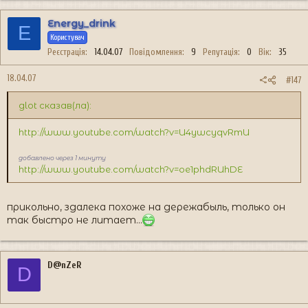
Energy_drink
E
Користувач
Реєстрація
14.04.07
Повідомлення
9
Репутація
0
Вік
35
18.04.07
#147
glot сказав(ла):
http://www.youtube.com/watch?v=U4ywcyqvRmU
добавлено через 1 минуту
http://www.youtube.com/watch?v=oe1phdRUhDE
прикольно, здалека похоже на дережабыль, только он
так быстро не литает...
D@nZeR
D