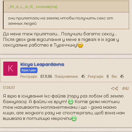
_М_а_L_а_Я_ сказав(ла):
они прилетали на землю,чтобы получить секс от
земных людей
До мене теж прилітали... Получили багато сексу...
Після двох днів відсипання у мене в підвалі я їх здав у
сексуальне рабство в Туреччину!
Kicya Leapardavna
K
Користувач
Реєстрація
07.11.06
Повідомлення
45
Репутація
0
Вік
45
17.04.07
#142
Я вірю в існування Ікс-файлів (пару раз лобом об землю
бахнулась). А файли нє врут!
Котів деякі містики
теж називають інопланетянами і що - дома маємо
кицю, але жодного разу не спостерігали, щоб вона нам
вшивала в потилицю мікрочіпи