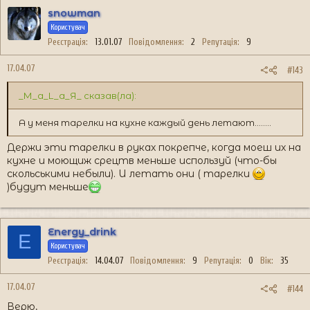
snowman
Користувач
Реєстрація
13.01.07
Повідомлення
2
Репутація
9
17.04.07
#143
_М_а_L_а_Я_ сказав(ла):
А у меня тарелки на кухне каждый день летают........
Держи эти тарелки в руках покрепче, когда моеш их на
кухне и моющиж срецтв меньше используй (что-бы
скольськими небыли). И летать они ( тарелки
)будут меньше
Energy_drink
E
Користувач
Реєстрація
14.04.07
Повідомлення
9
Репутація
0
Вік
35
17.04.07
#144
Верю,