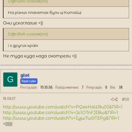
D@nZeR сказав(ла):
На різних планетах були ці Китайці
Они ускоглазие =))
D@nZeR сказав(ла):
і з других країн
Не туда куда нада смотрели =))
glot
G
Користувач
Реєстрація
19.10.06
Повідомлення
7
Репутація
0
Вік
38
18.04.07
#150
http://www.youtube.com/watch?v=PQzeHaW9u0I&NR=1
http://www.youtube.com/watch?v=Jo1OTnFJIBw&NR=1
http://www.youtube.com/watch?v=IyjwTw0NIPg&NR=1
^))))))