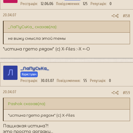
Реєстрація
12.06.06
Повідомлення
125
Репутація
0
20.04.07
#158
_ЛаПуСьКа_ сказав(ла):
не вижу смысла этой темы
"истина гдето рядом" (с) X-Files :-X =-O
_ЛаПуСьКа_
Л
Користувач
Реєстрація
30.03.07
Повідомлення
55
Репутація
0
20.04.07
#159
Pashok сказав(ла):
"истина гдето рядом" (с) X-Files
Паш,какая истина?!
это просто догадки...