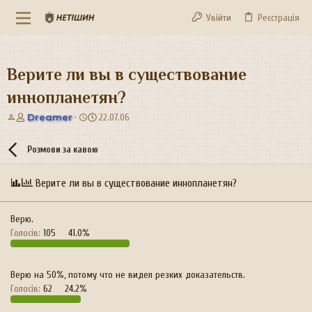
Увійти
Реєстрація
Верите ли вы в существование
иннопланетян?
А
Д
Dreamer
22.07.06
в
а
т
т
Розмови за кавою
о
а
р
с
т
т
Верите ли вы в существование иннопланетян?
е
в
м
о
и
р
Верю.
е
Голосів:
105
41.0%
н
н
я
Верю на 50%, потому что не видел резких доказательств.
Голосів:
62
24.2%