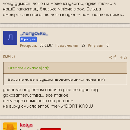
чому думаєш воно не може існувати, адже тільки в
нашій галактиці близько міліона зірок. Більша
ймовірність того, що вони існують чим та що їх немає.
_ЛаПуСьКа_
Л
Користувач
Реєстрація
30.03.07
Повідомлення
55
Репутація
0
19.04.07
#155
DreameR сказав(ла):
Верите ли вы в существование иннопланетян?
учённые над этим спорят уже не один год
доказательства,и всё такое
а мы тут сами чего то решаем
не вижу смысла этой темы*DONT KNOW
kolya