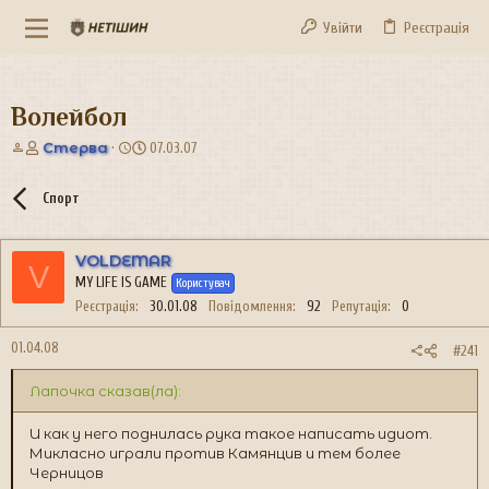
Увійти
Реєстрація
Волейбол
А
Д
Стерва
07.03.07
в
а
т
т
Спорт
о
а
р
с
т
т
VOLDEMAR
е
в
V
MY LIFE IS GAME
м
о
Користувач
и
р
Реєстрація
30.01.08
Повідомлення
92
Репутація
0
е
н
01.04.08
#241
н
я
Лапочка сказав(ла):
И как у него поднилась рука такое написать идиот.
Микласно играли против Камянцив и тем более
Черницов