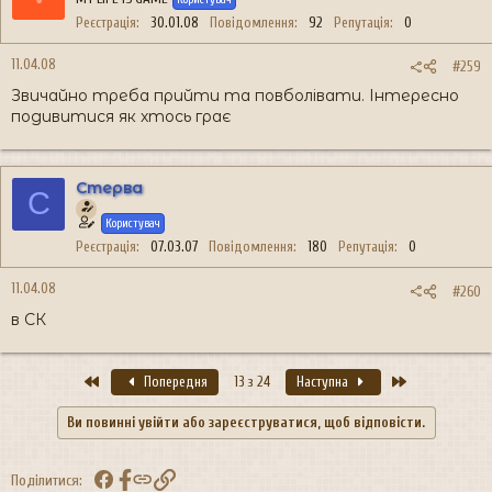
Реєстрація
30.01.08
Повідомлення
92
Репутація
0
11.04.08
#259
Звичайно треба прийти та повболівати. Інтересно
подивитися як хтось грає
Стерва
С
Користувач
Реєстрація
07.03.07
Повідомлення
180
Репутація
0
11.04.08
#260
в СК
Перший
Останній
Попередня
13 з 24
Наступна
Ви повинні увійти або зареєструватися, щоб відповісти.
Facebook
Посилання
Поділитися: