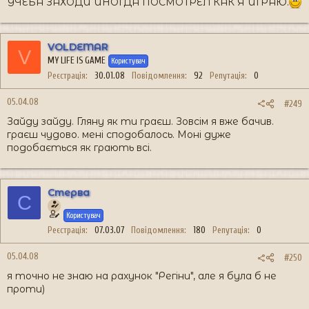
УЧЕБА ЗАХОДИ ИНОГДА ПОСМОТРЕЛ КАК Я ИГРАЮ.
VOLDEMAR
V
MY LIFE IS GAME
Користувач
Реєстрація
30.01.08
Повідомлення
92
Репутація
0
05.04.08
#249
Зайду зайду. Гляну як ти граєш. Зовсім я вже бачив.
граєш чудово. мені сподобалось. Моні дуже
подобається як грають всі.
Стерва
С
Користувач
Реєстрація
07.03.07
Повідомлення
180
Репутація
0
05.04.08
#250
я точно не знаю на рахунок "Регіни", але я була б не
проти)