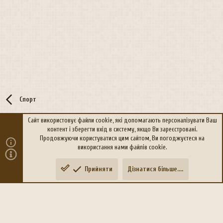
Спорт
Сайт використовує файли cookie, які допомагають персоналізувати Ваш
контент і зберегти вхід в систему, якщо Ви зареєстровані.
R
Політика конфіденційності
Дoпoмoга
Продовжуючи користуватися цим сайтом, Ви погоджуєтеся на
S
використання нами файлів cookie.
S
®
Community platform by XenForo
© 2010-2026 XenForo Ltd.
Прийняти
Дізнатися більше....
Переклад:
xen-foro.com.ua
Зверху
Знизу