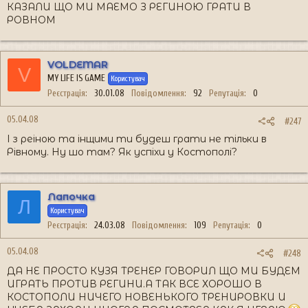
КАЗАЛИ ЩО МИ МАЕМО З РЕГИНОЮ ГРАТИ В
РОВНОМ
VOLDEMAR
V
MY LIFE IS GAME
Користувач
Реєстрація
30.01.08
Повідомлення
92
Репутація
0
05.04.08
#247
І з реіною та інщими ти будеш грати не тільки в
Рівному. Ну шо там? Як успіхи у Костополі?
Лапочка
Л
Користувач
Реєстрація
24.03.08
Повідомлення
109
Репутація
0
05.04.08
#248
ДА НЕ ПРОСТО КУЗЯ ТРЕНЕР ГОВОРИЛ ЩО МИ БУДЕМ
ИГРАТЬ ПРОТИВ РЕГИНИ.А ТАК ВСЕ ХОРОШО В
КОСТОПОЛИ НИЧЕГО НОВЕНЬКОГО ТРЕНИРОВКИ И