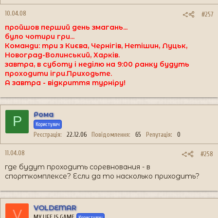
10.04.08
#257
пройшов перший день змагань...
було чотири гри...
Команди: три з Києва, Чернігів, Нетішин, Луцьк,
Новоград-Волинський, Харків.
завтра, в суботу і неділю на 9:00 ранку будуть
проходити ігри.Приходьте.
А завтра - відкриття турніру!
Рома
Р
Користувач
Реєстрація
22.12.06
Повідомлення
65
Репутація
0
11.04.08
#258
где будут проходить соревнования - в
спорткомплексе? Если да то насколько приходить?
VOLDEMAR
V
MY LIFE IS GAME
Користувач