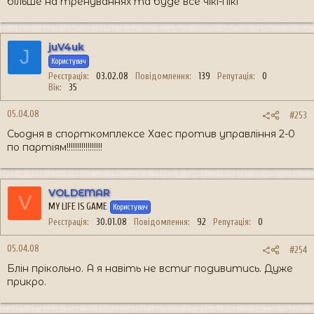
більше на тренуваннях та буде все чікі-пікі
juV4uk
J
Користувач
Реєстрація
03.02.08
Повідомлення
139
Репутація
0
Вік
35
05.04.08
#253
Сьодня в спорткомплексе Хаес против управління 2-0
по партіям!!!!!!!!!!!!!!!!!
VOLDEMAR
V
MY LIFE IS GAME
Користувач
Реєстрація
30.01.08
Повідомлення
92
Репутація
0
05.04.08
#254
Блін прікольно. А я навіть не встиг подивитись. Дуже
прикро.