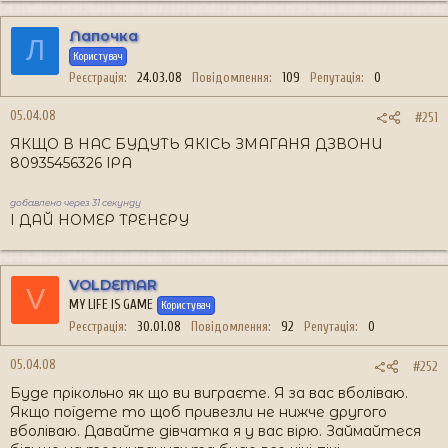
Лапочка
Л
Користувач
Реєстрація
24.03.08
Повідомлення
109
Репутація
0
05.04.08
#251
ЯКЩО В НАС БУДУТЬ ЯКІСЬ ЗМАГАНЯ ДЗВОНИ
80935456326 ІРА
добавлено через 31 секунду
І ДАЙ НОМЕР ТРЕНЕРУ
VOLDEMAR
V
MY LIFE IS GAME
Користувач
Реєстрація
30.01.08
Повідомлення
92
Репутація
0
05.04.08
#252
Буде прікольно як що ви виграєте. Я за вас вболіваю.
Якщо поїдете то щоб привезли не нижче другого
вболіваю. Давайте дівчатка я у вас вірю. Займайтеся