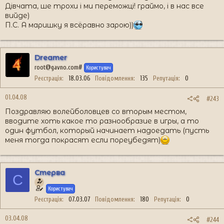
Дівчата, ше трохи і ми переможці! граймо, і в нас все
вийде)
П.С. А маришку я всёравно зарою))
Dreamer
root@gavno.com#
Користувач
Реєстрація
18.03.06
Повідомлення
135
Репутація
0
01.04.08
#243
Поздравляю волейболовцев со вторым местом,
вводите хоть какое то разнообразие в игры, а то
один футбол, который начинает надоедать (пусть
меня тогда покрасят если пореубедят)
Стерва
С
Користувач
Реєстрація
07.03.07
Повідомлення
180
Репутація
0
03.04.08
#244