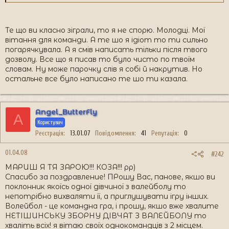
Те що ви класно зіграли, то я не спорю. Молодці. Мої
вітання для команди. А те шо я ідіот то ти сильно
погарячкувала. А я смів написать тільки після твого
дозволу. Все що я писав то було чисто по твоїм
словам. Ну може парочку слів я собі й накрутив. Но
остальне все було написано те шо ти казала.
Angel_ButterFly
A
Користувач
Реєстрація
13.01.07
Повідомлення
41
Репутація
0
01.04.08
#242
МАРИШ Я ТЯ ЗАРОЮ!!! КОЗА!!! рр)
Спасибо за поздравление! ПРошу Вас, панове, якшо ви
поклонник якоїсь одної дівчиної з валейболу то
непотрібно вихваляти її, а приглушувати ігру інших.
Волейбол - це командна гра, і прошу, якшо вже хвалите
НЕТІШИНСЬКУ ЗБОРНУ ДІВЧАТ З ВАЛЕЙБОЛУ то
хваліть всіх! я вітаю своїх однокомандців з 2 місцем.