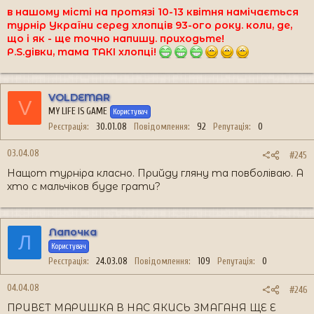
в нашому місті на протязі 10-13 квітня намічається
турнір України серед хлопців 93-ого року. коли, де,
що і як - ще точно напишу. приходьте!
Р.S.дівки, тама ТАКІ хлопці!
VOLDEMAR
V
MY LIFE IS GAME
Користувач
Реєстрація
30.01.08
Повідомлення
92
Репутація
0
03.04.08
#245
Нащот турніра класно. Прийду гляну та повболіваю. А
хто с мальчіков буде грати?
Лапочка
Л
Користувач
Реєстрація
24.03.08
Повідомлення
109
Репутація
0
04.04.08
#246
ПРИВЕТ МАРИШКА В НАС ЯКИСЬ ЗМАГАНЯ ЩЕ Е