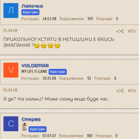
Лапочка
Л
Користувач
Реєстрація
24.03.08
Повідомлення
109
Репутація
0
05.04.08
#255
ПРИКОЛЬНО!! КСТАТИ В НЕТИШИНИ Е ЯКИСЬ
ЗМАГАННЯ ?
VOLDEMAR
V
MY LIFE IS GAME
Користувач
Реєстрація
30.01.08
Повідомлення
92
Репутація
0
06.04.08
#256
А де? На скільки? Може схожу якщо буде час.
Стерва
С
Користувач
Реєстрація
07.03.07
Повідомлення
180
Репутація
0