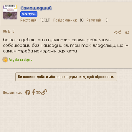
а
к
Самашедший
ц
Користувач
і
Реєстрація
16.12.11
Повідомлення
83
Репутація
9
ї
:
06.12.13
#2
бо вони дебіли, от і гуляють з своїми дебільними
собацюрами без намордників. там такі владєльци, що їм
самим треба наморднік вдягати
Angela
та
ckync
Р
е
а
Ви повинні увійти або зареєструватися, щоб відповісти.
к
ц
і
Facebook
Посилання
Поділитися:
ї
: