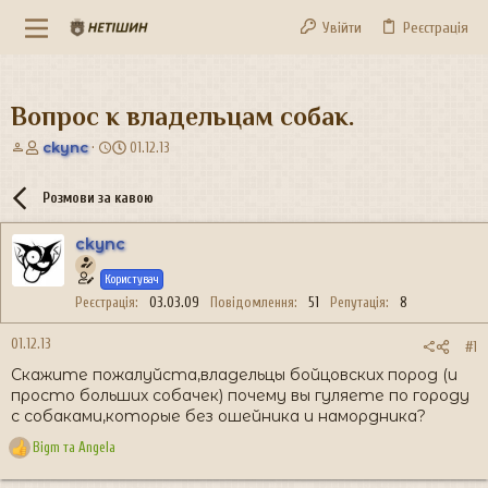
Увійти
Реєстрація
Вопрос к владельцам собак.
А
Д
ckync
01.12.13
в
а
т
т
Розмови за кавою
о
а
р
с
ckync
т
т
е
в
Користувач
м
о
и
р
Реєстрація
03.03.09
Повідомлення
51
Репутація
8
е
н
01.12.13
#1
н
Скажите пожалуйста,владельцы бойцовских пород (и
я
просто больших собачек) почему вы гуляете по городу
с собаками,которые без ошейника и намордника?
Bigm
та
Angela
Р
е