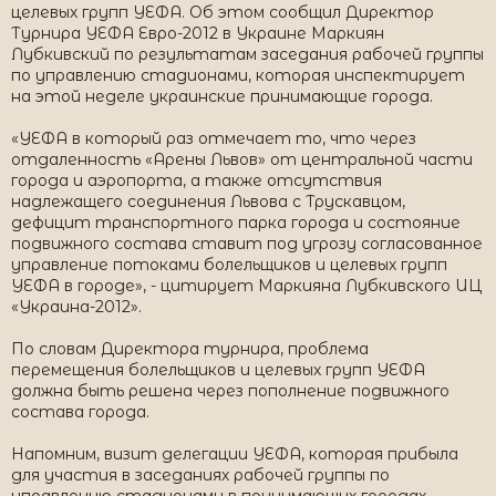
целевых групп УЕФА. Об этом сообщил Директор
Турнира УЕФА Евро-2012 в Украине Маркиян
Лубкивский по результатам заседания рабочей группы
по управлению стадионами, которая инспектирует
на этой неделе украинские принимающие города.
«УЕФА в который раз отмечает то, что через
отдаленность «Арены Львов» от центральной части
города и аэропорта, а также отсутствия
надлежащего соединения Львова с Трускавцом,
дефицит транспортного парка города и состояние
подвижного состава ставит под угрозу согласованное
управление потоками болельщиков и целевых групп
УЕФА в городе», - цитирует Маркияна Лубкивского ИЦ
«Украина-2012».
По словам Директора турнира, проблема
перемещения болельщиков и целевых групп УЕФА
должна быть решена через пополнение подвижного
состава города.
Напомним, визит делегации УЕФА, которая прибыла
для участия в заседаниях рабочей группы по