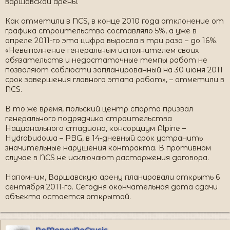
варшавской арены.
Как отметили в NCS, в конце 2010 года отклонение от
графика строительства составляло 5%, а уже в
апреле 2011-го эта цифра выросла в три раза – до 16%.
«Невыполнение генеральным исполнителем своих
обязательств и недостаточные темпы работ не
позволяют соблюсти запланированный на 30 июня 2011
срок завершения главного этапа работ», – отметили в
NCS.
В то же время, польский центр спорта призвал
генерального подрядчика строительства
Национального стадиона, консорциум Alpine –
Hydrobudowa – PBG, в 14-дневный срок устранить
значительные нарушения контракта. В противном
случае в NCS не исключают расторжения договора.
Напомним, Варшавскую арену планировали открыть 6
сентября 2011-го. Сегодня окончательная дата сдачи
объекта остается открытой.