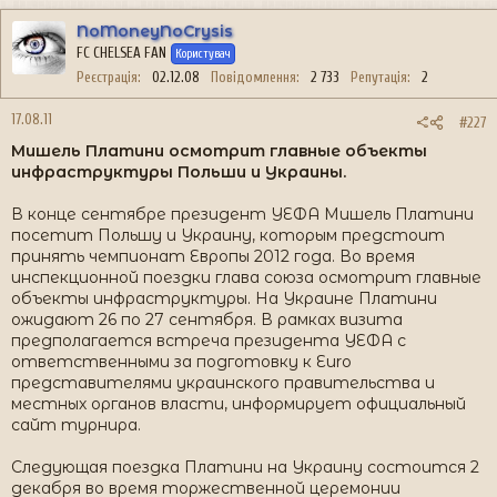
NoMoneyNoCrysis
FC CHELSEA FAN
Користувач
Реєстрація
02.12.08
Повідомлення
2 733
Репутація
2
17.08.11
#227
Мишель Платини осмотрит главные объекты
инфраструктуры Польши и Украины.
В конце сентябре президент УЕФА Мишель Платини
посетит Польшу и Украину, которым предстоит
принять чемпионат Европы 2012 года. Во время
инспекционной поездки глава союза осмотрит главные
объекты инфраструктуры. На Украине Платини
ожидают 26 по 27 сентября. В рамках визита
предполагается встреча президента УЕФА с
ответственными за подготовку к Euro
представителями украинского правительства и
местных органов власти, информирует официальный
сайт турнира.
Следующая поездка Платини на Украину состоится 2
декабря во время торжественной церемонии