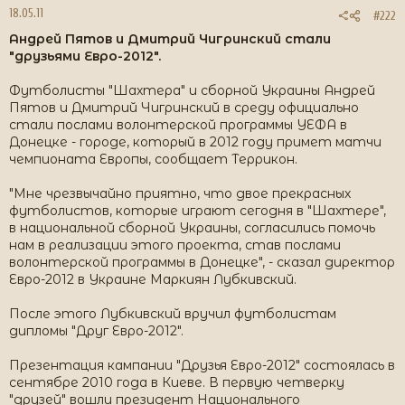
18.05.11
#222
Андрей Пятов и Дмитрий Чигринский стали
"друзьями Евро-2012".
Футболисты "Шахтера" и сборной Украины Андрей
Пятов и Дмитрий Чигринский в среду официально
стали послами волонтерской программы УЕФА в
Донецке - городе, который в 2012 году примет матчи
чемпионата Европы, сообщает Террикон.
"Мне чрезвычайно приятно, что двое прекрасных
футболистов, которые играют сегодня в "Шахтере",
в национальной сборной Украины, согласились помочь
нам в реализации этого проекта, став послами
волонтерской программы в Донецке", - сказал директор
Евро-2012 в Украине Маркиян Лубкивский.
После этого Лубкивский вручил футболистам
дипломы "Друг Евро-2012".
Презентация кампании "Друзья Евро-2012" состоялась в
сентябре 2010 года в Киеве. В первую четверку
"друзей" вошли президент Национального