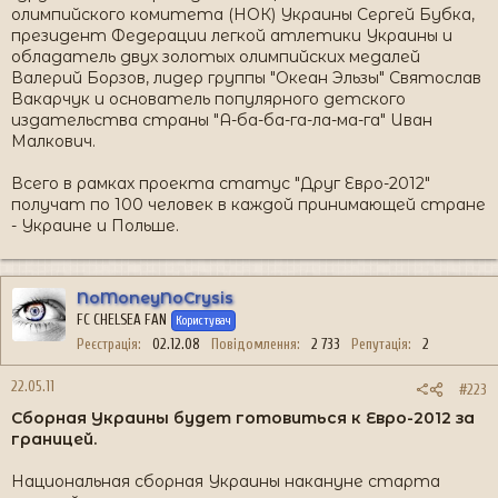
олимпийского комитета (НОК) Украины Сергей Бубка,
президент Федерации легкой атлетики Украины и
обладатель двух золотых олимпийских медалей
Валерий Борзов, лидер группы "Океан Эльзы" Святослав
Вакарчук и основатель популярного детского
издательства страны "А-ба-ба-га-ла-ма-га" Иван
Малкович.
Всего в рамках проекта статус "Друг Евро-2012"
получат по 100 человек в каждой принимающей стране
- Украине и Польше.
NoMoneyNoCrysis
FC CHELSEA FAN
Користувач
Реєстрація
02.12.08
Повідомлення
2 733
Репутація
2
22.05.11
#223
Сборная Украины будет готовиться к Евро-2012 за
границей.
Национальная сборная Украины накануне старта