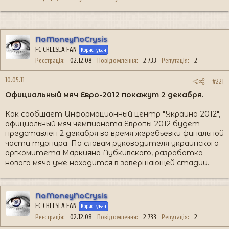
NoMoneyNoCrysis
FC CHELSEA FAN
Користувач
Реєстрація
02.12.08
Повідомлення
2 733
Репутація
2
10.05.11
#221
Официальный мяч Евро-2012 покажут 2 декабря.
Как сообщает Информационный центр "Украина-2012",
официальный мяч чемпионата Европы-2012 будет
представлен 2 декабря во время жеребьевки финальной
части турнира. По словам руководителя украинского
оргкомитета Маркияна Лубкивского, разработка
нового мяча уже находится в завершающей стадии.
NoMoneyNoCrysis
FC CHELSEA FAN
Користувач
Реєстрація
02.12.08
Повідомлення
2 733
Репутація
2