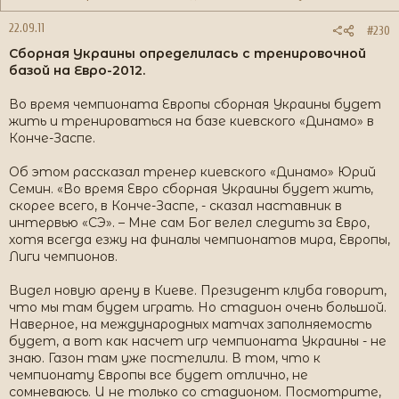
22.09.11
#230
Сборная Украины определилась с тренировочной
базой на Евро-2012.
Во время чемпионата Европы сборная Украины будет
жить и тренироваться на базе киевского «Динамо» в
Конче-Заспе.
Об этом рассказал тренер киевского «Динамо» Юрий
Семин. «Во время Евро сборная Украины будет жить,
скорее всего, в Конче-Заспе, - сказал наставник в
интервью «СЭ». – Мне сам Бог велел следить за Евро,
хотя всегда езжу на финалы чемпионатов мира, Европы,
Лиги чемпионов.
Видел новую арену в Киеве. Президент клуба говорит,
что мы там будем играть. Но стадион очень большой.
Наверное, на международных матчах заполняемость
будет, а вот как насчет игр чемпионата Украины - не
знаю. Газон там уже постелили. В том, что к
чемпионату Европы все будет отлично, не
сомневаюсь. И не только со стадионом. Посмотрите,