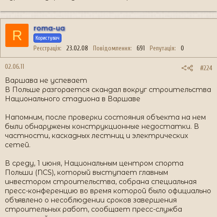
roma-ua
R
Користувач
Реєстрація
23.02.08
Повідомлення
691
Репутація
0
02.06.11
#224
Варшава не успевает
В Польше разгорается скандал вокруг строительства
Национального стадиона в Варшаве
Напомним, после проверки состояния объекта на нем
были обнаружены конструкционные недостатки. В
частности, каскадных лестниц и электрических
сетей.
В среду, 1 июня, Национальным центром спорта
Польши (NCS), который выступает главным
инвестором строительства, собрана специальная
пресс-конференцию во время которой было официально
объявлено о несоблюдении сроков завершения
строительных работ, сообщает пресс-служба