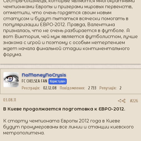
Сестры-близнецы, которые являются многократными
чемпионками Европы и призерами мировых первенств,
отметили, что очень гордятся своим новым
статусом и будут пытаться всячески помогать в
популяризации ЕВРО-2012. Правда, Валентина
призналась, что не очень разбирается в футболе. А
вот Виктория, чей муж является футболистом, лучше
знакома с игрой и поэтому с особым нетерпением
ждет начала финальной стадии континентального
форума.
NoMoneyNoCrysis
FC CHELSEA FAN
Користувач
Реєстрація
02.12.08
Повідомлення
2 733
Репутація
2
03.08.11
#226
В Киеве продолжается подготовка к ЕВРО-2012.
К старту чемпионата Европы 2012 года в Киеве
будут пронумерованы все линии и станции киевского
метрополитена.