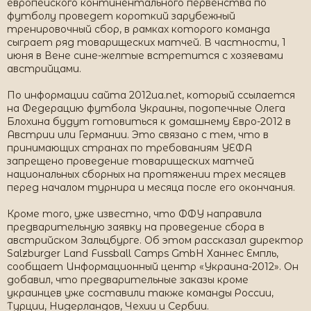
европейского континентального первенства по
футболу проведет короткий зарубежный
тренировочный сбор, в рамках которого команда
сыграет ряд товарищеских матчей. В частности, 1
июня в Вене сине-желтые встретится с хозяевами
австрийцами.
По информации сайта 2012ua.net, который ссылается
на Федерацию футбола Украины, подопечные Олега
Блохина будут готовиться к домашнему Евро-2012 в
Австрии или Германии. Это связано с тем, что в
принимающих странах по требованиям УЕФА
запрещено проведение товарищеских матчей
национальных сборных на протяжении трех месяцев
перед началом турнира и месяца после его окончания.
Кроме того, уже известно, что ФФУ направила
предварительную заявку на проведение сбора в
австрийском Зальцбурге. Об этом рассказал директор
Salzburger Land Fussball Camps GmbH Ханнес Емпль,
сообщает Информационный центр «Украина-2012». Он
добавил, что предварительные заказы кроме
украинцев уже составили также команды России,
Турции, Нидерландов, Чехии и Сербии.