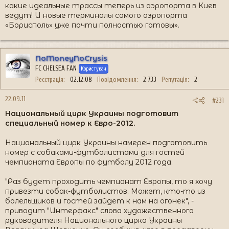
какие идеальные трассы теперь из аэропорта в Киев
ведут! И новые терминалы самого аэропорта
«Борисполь» уже почти полностью готовы».
NoMoneyNoCrysis
FC CHELSEA FAN
Користувач
Реєстрація
02.12.08
Повідомлення
2 733
Репутація
2
22.09.11
#231
Национальный цирк Украины подготовит
специальный номер к Евро-2012.
Национальный цирк Украины намерен подготовить
номер с собаками-футболистами для гостей
чемпионата Европы по футболу 2012 года.
"Раз будет проходить чемпионат Европы, то я хочу
привезти собак-футболистов. Может, кто-то из
болельщиков и гостей зайдет к нам на огонек", -
приводит "Интерфакс" слова художественного
руководителя Национального цирка Украины