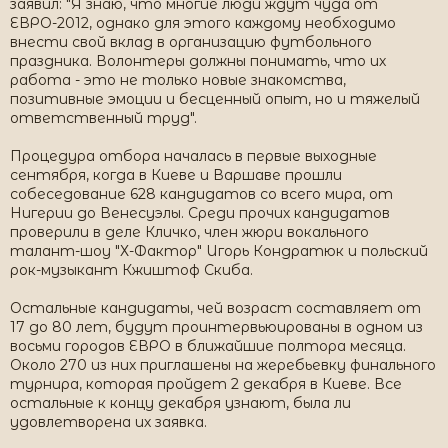
заявил: "Я знаю, что многие люди ждут чуда от
ЕВРО-2012, однако для этого каждому необходимо
внести свой вклад в организацию футбольного
праздника. Волонтеры должны понимать, что их
работа - это не только новые знакомства,
позитивные эмоции и бесценный опыт, но и тяжелый
ответственный труд".
Процедура отбора началась в первые выходные
сентября, когда в Киеве и Варшаве прошли
собеседование 628 кандидатов со всего мира, от
Нигерии до Венесуэлы. Среди прочих кандидатов
проверили в деле Кличко, член жюри вокального
талант-шоу "Х-Фактор" Игорь Кондратюк и польский
рок-музыкант Кжиштоф Скиба.
Остальные кандидаты, чей возраст составляет от
17 до 80 лет, будут проинтервьюированы в одном из
восьми городов ЕВРО в ближайшие полтора месяца.
Около 270 из них приглашены на жеребьевку финального
турнира, которая пройдет 2 декабря в Киеве. Все
остальные к концу декабря узнают, была ли
удовлетворена их заявка.