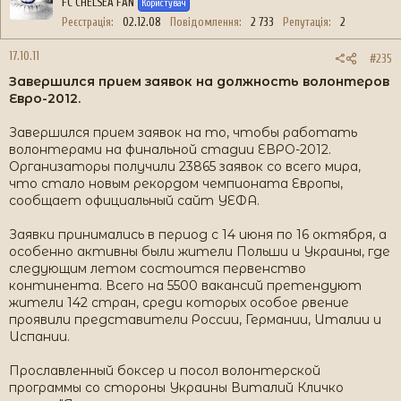
FC CHELSEA FAN
Користувач
Реєстрація
02.12.08
Повідомлення
2 733
Репутація
2
17.10.11
#235
Завершился прием заявок на должность волонтеров
Евро-2012.
Завершился прием заявок на то, чтобы работать
волонтерами на финальной стадии ЕВРО-2012.
Организаторы получили 23865 заявок со всего мира,
что стало новым рекордом чемпионата Европы,
сообщает официальный сайт УЕФА.
Заявки принимались в период с 14 июня по 16 октября, а
особенно активны были жители Польши и Украины, где
следующим летом состоится первенство
континента. Всего на 5500 вакансий претендуют
жители 142 стран, среди которых особое рвение
проявили представители России, Германии, Италии и
Испании.
Прославленный боксер и посол волонтерской
программы со стороны Украины Виталий Кличко