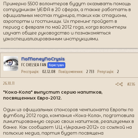
Примерно 5500 волонтеров будут оказывать помощь
сотрудникам УЕФА в 20 сферах, а также работать в
официальных местах турнира, таких как стадионы,
аэропорты и гостиницы. Их тренинг пройдет в
период с февраля по май 2012 года, когда волонтеры
изучат общее руководство и познакомяться
узкоспециализированным инструкциями.
NoMoneyNoCrysis
FC CHELSEA FAN
Користувач
Реєстрація
02.12.08
Повідомлення
2 733
Репутація
2
26.10.11
#236
"Кока-Кола" выпустит серию напитков,
посвященных Евро-2012.
Один из официальных спонсоров чемпионата Европы по
футболу 2012 года, компания «Кока-Кола», подготовила
лимитированную серию своих напитков, реализуемых в
банке. Как сообщает ИЦ «Украина-2012» со ссылкой на
польские медиа, партия будет посвящена