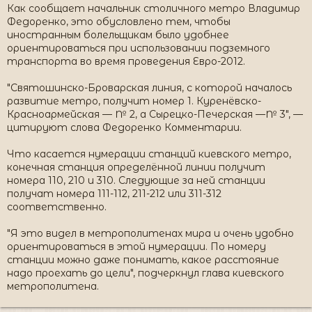
Как сообщает начальник столичного метро Владимир
Федоренко, это обусловлено тем, чтобы
иностранным болельщикам было удобнее
ориентироваться при использовании подземного
транспорта во время проведения Евро-2012.
"Святошинско-Броварская линия, с которой началось
развитие метро, получит номер 1. Куренёвско-
Красноармейская — № 2, а Сырецко-Печерская —№ 3", —
цитируют слова Федоренко Комментарии.
Что касается нумерации станций киевского метро,
конечная станция определённой линии получит
номера 110, 210 и 310. Следующие за ней станции
получат номера 111-112, 211-212 или 311-312
соответственно.
"Я это видел в метрополитенах мира и очень удобно
ориентироваться в этой нумерации. По номеру
станции можно даже понимать, какое расстояние
надо проехать до цели", подчеркнул глава киевского
метрополитена.