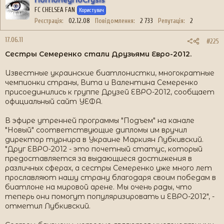
NoMoneyNoCrysis
FC CHELSEA FAN
Користувач
Реєстрація
02.12.08
Повідомлення
2 733
Репутація
2
17.06.11
#225
Сестры Семеренко стали Друзьями Евро-2012.
Известные украинские биатлонистки, многократные
чемпионки страны, Вита и Валентина Семеренко
присоединились к группе Друзей ЕВРО-2012, сообщает
официальный сайт УЕФА.
В эфире утренней программы "Подъем" на канале
"Новый" соответствующие дипломы им вручил
директор турнира в Украине Маркиян Лубкивский.
"Друг ЕВРО-2012 - это почетный статус, который
предоставляется за выдающиеся достижения в
различных сферах, а сестры Семеренко уже много лет
прославляют нашу страну благодаря своим победам в
биатлоне на мировой арене. Мы очень рады, что
теперь они помогут популяризировать и ЕВРО-2012", -
отметил Лубкивский.