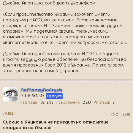
Джеймс Апатура, сообщает Укринформ.
«Если правительство Украины захочет иметь
поддержку НАТО, мы ее окажем. Есть конкретные
сферы, в которых НАТО имеет опыт помощи другим
странам. Мы поделимся своими техническими
возможностями и опытом, которого может не
хватать Украине в конкретных вопросах», – сказал он.
Джеймс Апатурай отметил, что НАТО не будет
играть ведущую роль в обеспечении безопасности во
время проведения Евро-2012 в Украине. По его словам,
это прерогатива самой Украины.
NoMoneyNoCrysis
FC CHELSEA FAN
Користувач
Реєстрація
02.12.08
Повідомлення
2 733
Репутація
2
29.10.11
#238
Суркис и Янукович не приедут на открытие
стадиона во Львове.