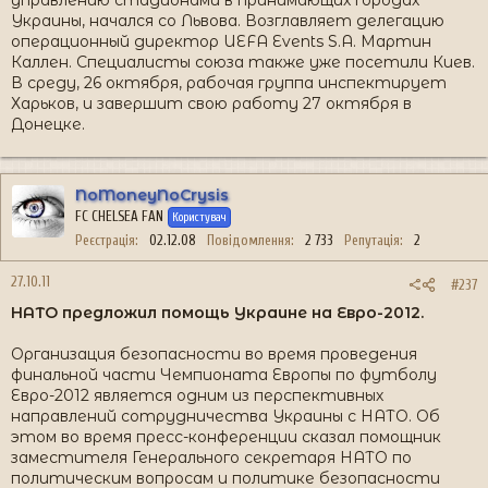
управлению стадионами в принимающих городах
Украины, начался со Львова. Возглавляет делегацию
операционный директор UEFA Events S.A. Мартин
Каллен. Специалисты союза также уже посетили Киев.
В среду, 26 октября, рабочая группа инспектирует
Харьков, и завершит свою работу 27 октября в
Донецке.
NoMoneyNoCrysis
FC CHELSEA FAN
Користувач
Реєстрація
02.12.08
Повідомлення
2 733
Репутація
2
27.10.11
#237
НАТО предложил помощь Украине на Евро-2012.
Организация безопасности во время проведения
финальной части Чемпионата Европы по футболу
Евро-2012 является одним из перспективных
направлений сотрудничества Украины с НАТО. Об
этом во время пресс-конференции сказал помощник
заместителя Генерального секретаря НАТО по
политическим вопросам и политике безопасности