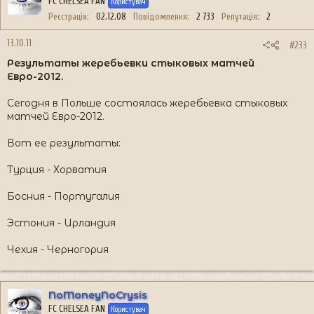
FC CHELSEA FAN
Користувач
Реєстрація
02.12.08
Повідомлення
2 733
Репутація
2
13.10.11
#233
Результаты жеребьевки стыковых матчей
Евро-2012.
Сегодня в Польше состоялась жеребьевка стыковых
матчей Евро-2012.
Вот ее результаты:
Турция - Хорватия
Босния - Португалия
Эстония - Ирландия
Чехия - Черногория
NoMoneyNoCrysis
FC CHELSEA FAN
Користувач