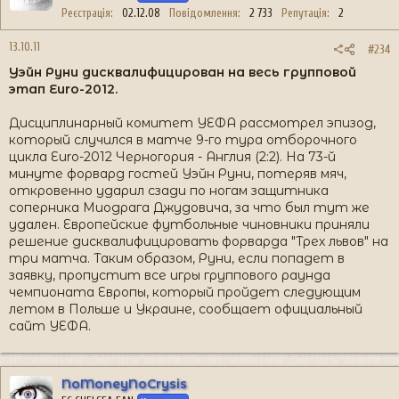
Реєстрація
02.12.08
Повідомлення
2 733
Репутація
2
13.10.11
#234
Уэйн Руни дисквалифицирован на весь групповой
этап Euro-2012.
Дисциплинарный комитет УЕФА рассмотрел эпизод,
который случился в матче 9-го тура отборочного
цикла Euro-2012 Черногория - Англия (2:2). На 73-й
минуте форвард гостей Уэйн Руни, потеряв мяч,
откровенно ударил сзади по ногам защитника
соперника Миодрага Джудовича, за что был тут же
удален. Европейские футбольные чиновники приняли
решение дисквалифицировать форварда "Трех львов" на
три матча. Таким образом, Руни, если попадет в
заявку, пропустит все игры группового раунда
чемпионата Европы, который пройдет следующим
летом в Польше и Украине, сообщает официальный
сайт УЕФА.
NoMoneyNoCrysis