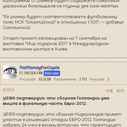
килограммов 12 граммов будет содержать пожелания
украинских болельщиков на турнир для сине-жёлтых.
"Её размер будет соответствовать футбольному
полю НСК "Олимпийский" в отношении 1:100", — добавил
Соколинский.
Старт проект запланирован на 7 сентября на
выставке "Мир подарков 2011" в Международном
выставочном центре в Киеве.
NoMoneyNoCrysis
FC CHELSEA FAN
Користувач
Реєстрація
02.12.08
Повідомлення
2 733
Репутація
2
07.09.11
#229
УЕФА подтвердил, что сборная Голландии уже
вышла в финальную часть Евро-2012.
УЕФА подтвердил, что сборная Нидерландов примет
участие в решающей стадии ЕВРО-2012. Голландцы
набрали 24 очка в восьми встречах, что гарантирует