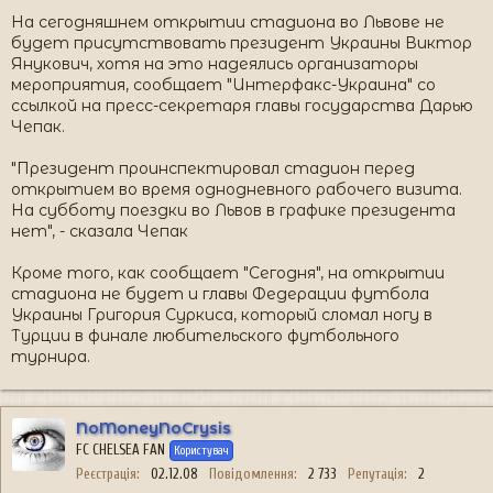
На сегодняшнем открытии стадиона во Львове не
будет присутствовать президент Украины Виктор
Янукович, хотя на это надеялись организаторы
мероприятия, сообщает "Интерфакс-Украина" со
ссылкой на пресс-секретаря главы государства Дарью
Чепак.
"Президент проинспектировал стадион перед
открытием во время однодневного рабочего визита.
На субботу поездки во Львов в графике президента
нет", - сказала Чепак
Кроме того, как сообщает "Сегодня", на открытии
стадиона не будет и главы Федерации футбола
Украины Григория Суркиса, который сломал ногу в
Турции в финале любительского футбольного
турнира.
NoMoneyNoCrysis
FC CHELSEA FAN
Користувач
Реєстрація
02.12.08
Повідомлення
2 733
Репутація
2