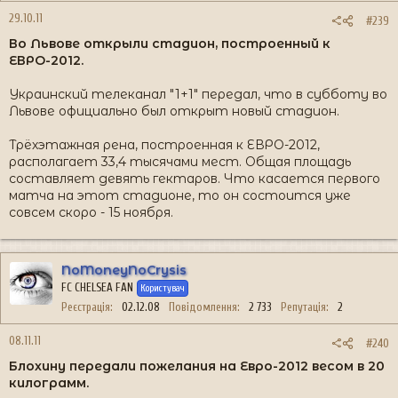
29.10.11
#239
Во Львове открыли стадион, построенный к
ЕВРО-2012.
Украинский телеканал "1+1" передал, что в субботу во
Львове официально был открыт новый стадион.
Трёхэтажная рена, построенная к ЕВРО-2012,
располагает 33,4 тысячами мест. Общая площадь
составляет девять гектаров. Что касается первого
матча на этот стадионе, то он состоится уже
совсем скоро - 15 ноября.
NoMoneyNoCrysis
FC CHELSEA FAN
Користувач
Реєстрація
02.12.08
Повідомлення
2 733
Репутація
2
08.11.11
#240
Блохину передали пожелания на Евро-2012 весом в 20
килограмм.