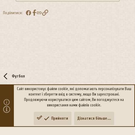
Facebook
Посилання
Поділитися:
Футбол
Сайт використовує файли cookie, які допомагають персоналізувати Ваш
контент і зберегти вхід в систему, якщо Ви зареєстровані.
R
Політика конфіденційності
Дoпoмoга
Продовжуючи користуватися цим сайтом, Ви погоджуєтеся на
S
використання нами файлів cookie.
S
®
Community platform by XenForo
© 2010-2026 XenForo Ltd.
Прийняти
Дізнатися більше....
Переклад:
xen-foro.com.ua
Зверху
Знизу