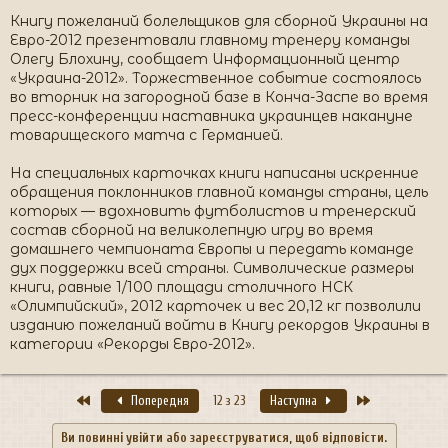
Книгу пожеланий болельщиков для сборной Украины на
Евро-2012 презентовали главному тренеру команды
Олегу Блохину, сообщает Информационный центр
«Украина-2012». Торжественное событие состоялось
во вторник на загородной базе в Конча-Заспе во время
пресс-конференции наставника украинцев накануне
товарищеского матча с Германией.
На специальных карточках книги написаны искренние
обращения поклонников главной команды страны, цель
которых — вдохновить футболистов и тренерский
состав сборной на великолепную игру во время
домашнего чемпионата Европы и передать команде
дух поддержки всей страны. Символические размеры
книги, равные 1/100 площади столичного НСК
«Олимпийский», 2012 карточек и вес 20,12 кг позволили
изданию пожеланий войти в Книгу рекордов Украины в
категории «Рекорды Евро-2012».
Перший
Останній
Попередня
12 з 23
Наступна
Ви повинні увійти або зареєструватися, щоб відповісти.