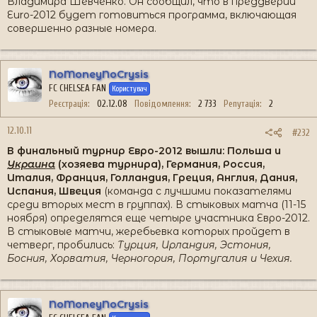
Владимира Шевченко. Он сообщил, что в преддверии
Euro-2012 будет готовиться программа, включающая
совершенно разные номера.
NoMoneyNoCrysis
FC CHELSEA FAN
Користувач
Реєстрація
02.12.08
Повідомлення
2 733
Репутація
2
12.10.11
#232
В финальный турнир Евро-2012 вышли: Польша и
Украина
(хозяева турнира), Германия, Россия,
Италия, Франция, Голландия, Греция, Англия, Дания,
Испания, Швеция
(команда с лучшими показателями
среди вторых мест в группах). В стыковых матча (11-15
ноября) определятся еще четыре участника Евро-2012.
В стыковые матчи, жеребьевка которых пройдет в
четверг, пробились:
Турция, Ирландия, Эстония,
Босния, Хорватия, Черногория, Португалия и Чехия.
NoMoneyNoCrysis