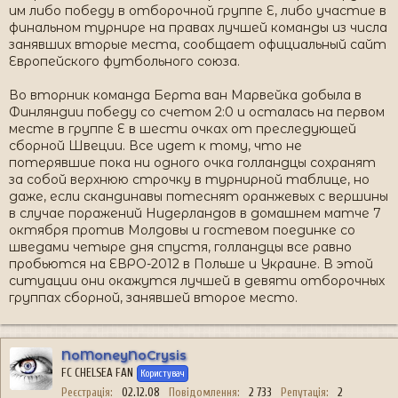
им либо победу в отборочной группе Е, либо участие в
финальном турнире на правах лучшей команды из числа
занявших вторые места, сообщает официальный сайт
Европейского футбольного союза.
Во вторник команда Берта ван Марвейка добыла в
Финляндии победу со счетом 2:0 и осталась на первом
месте в группе Е в шести очках от преследующей
сборной Швеции. Все идет к тому, что не
потерявшие пока ни одного очка голландцы сохранят
за собой верхнюю строчку в турнирной таблице, но
даже, если скандинавы потеснят оранжевых с вершины
в случае поражений Нидерландов в домашнем матче 7
октября против Молдовы и гостевом поединке со
шведами четыре дня спустя, голландцы все равно
пробьются на ЕВРО-2012 в Польше и Украине. В этой
ситуации они окажутся лучшей в девяти отборочных
группах сборной, занявшей второе место.
NoMoneyNoCrysis
FC CHELSEA FAN
Користувач
Реєстрація
02.12.08
Повідомлення
2 733
Репутація
2