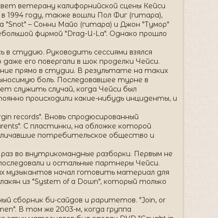
 свет ветерану калифорнийской сцены Кейси
ый в 1994 году, также вошли Пол Фиг (гитара),
а "Snot" – Сонни Майо (гитара) и Джон "Тумор"
небольшой фирмой "Drag-U-La". Однако прошло
ь в студию. Руководить сессиями взялся
 даже его повергали в шок проделки Чейси.
ние прямо в студии. В результате на таких
выносимую боль. Последовавшее турне в
ожет служить случай, когда Чейси был
тоянно происходили какие-нибудь инциденты, и
gin records". Вновь спродюсированный
rents". С пластинки, на обложке которой
 обличавшие потребительское общество и
 раз во внутрикомандные разборки. Первым не
 последовали и остальные партнеры Чейси.
ых музыкантов начал готовить материал для
лакян из "System of a Down", который только
ый сборник би-сайдов и раритетов. "Join, or
n". В том же 2003-м, когда группа