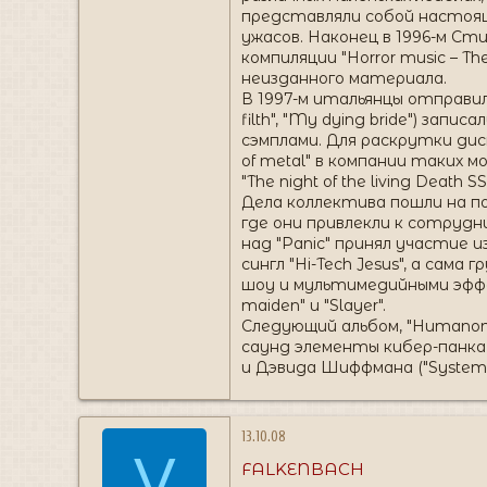
представляли собой настоящ
ужасов. Наконец в 1996-м Сти
компиляции "Horror music – T
неизданного материала.
В 1997-м итальянцы отправили
filth", "My dying bride") зап
сэмплами. Для раскрутки дис
of metal" в компании таких м
"The night of the living Death SS
Дела коллектива пошли на п
где они привлекли к сотрудни
над "Panic" принял участие 
сингл "Hi-Tech Jesus", а са
шоу и мультимедийными эффект
maiden" и "Slayer".
Следующий альбом, "Humanoma
саунд элементы кибер-панка
и Дэвида Шиффмана ("System of 
13.10.08
V
FALKENBACH