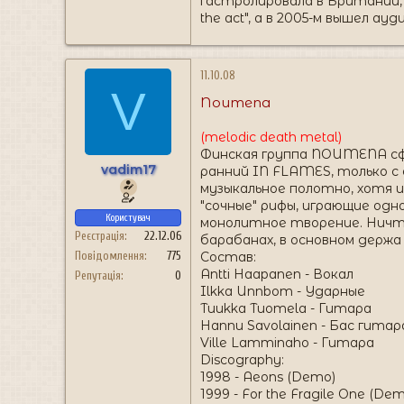
гастролировала в Британии, 
the act", а в 2005-м вышел ау
11.10.08
V
Noumena
(melodic death metal)
Финская группа NOUMENA сф
vadim17
ранний IN FLAMES, только с 
музыкальное полотно, хотя и
"сочные" рифы, играющие од
Користувач
монолитное творение. Ничто 
Реєстрація
22.12.06
барабанах, в основном держа
Состав:
Повідомлення
775
Antti Haapanen - Вокал
Репутація
0
Ilkka Unnbom - Ударные
Tuukka Tuomela - Гитара
Hannu Savolainen - Бас гитар
Ville Lamminaho - Гитара
Discography:
1998 - Aeons (Demo)
1999 - For the Fragile One (De