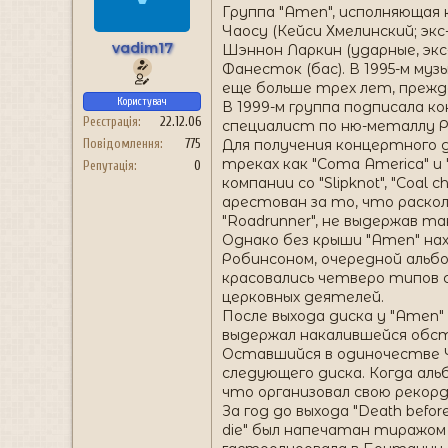
н
Группа "Amen", исполняющая
я
Чаосу (Кейси Хмелинский; экс-"
vadim17
Шэннон Ларкин (ударные, экс-"
Фанесток (бас). В 1995-м муз
еще больше трех лет, прежде
Користувач
В 1999-м группа подписала к
Реєстрація
22.12.06
специалист по ню-металлу Ро
Для получения концертного 
Повідомлення
775
треках как "Coma America" и
Репутація
0
компании со "Slipknot", "Coa
арестован за то, что раско
"Roadrunner", не выдержав т
Однако без крыши "Amen" нахо
Робинсоном, очередной альбо
красовались четверо типов 
церковных деятелей.
После выхода диска у "Amen"
выдержал накалившейся обста
Оставшийся в одиночестве Ч
следующего диска. Когда аль
что организовал свою рекорд
За год до выхода "Death befo
die" был напечатан тиражом 