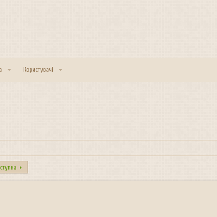
а
Користувачі
ступна