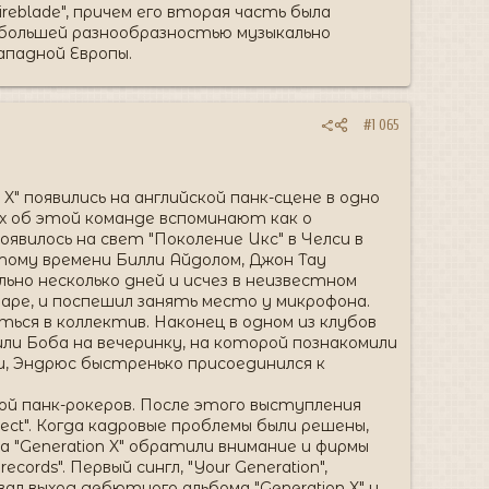
ireblade", причем его вторая часть была
 большей разнообразностью музыкально
ападной Европы.
#1 065
n X" появились на английской панк-сцене в одно
ах об этой команде вспоминают как о
оявилось на свет "Поколение Икс" в Челси в
 тому времени Билли Айдолом, Джон Тау
льно несколько дней и исчез в неизвестном
таре, и поспешил занять место у микрофона.
ться в коллектив. Наконец в одном из клубов
ли Боба на вечеринку, на которой познакомили
и, Эндрюс быстренько присоединился к
кой панк-рокеров. После этого выступления
ect". Когда кадровые проблемы были решены,
а "Generation X" обратили внимание и фирмы
ords". Первый сингл, "Your Generation",
ал выход дебютного альбома "Generation X" и