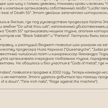
ее шок-шоу с голыми девками, тоннами крови и всякими "
в и компания организовали собственный лейбл "Lucifer risi
he best of Death SS". Этот двойник запечатлел исторически
сь в Англию, где под руководством продюсера Кейта Эпплтон
исали альбом "Do what thou wilt", наполненный убийственным
ка "Death SS" организовали мощное турне, апогеем котор
онстров как "Black Sabbath" и "Pantera". Гастроли были з
".
оправку, и растущий бюджет позволил шок-рокерам на зап
честву продюсера Нила Кернона ("Queensryche", "Judas prie
известный чилийский поэт и кинорежиссер Алехандро Тодо
ма группа организовала очередное глобальное турне, порад
ами. Не обошлось и без участия в "Gods of metal", где на
lies", появился в продаже в 2002 году. Теперь команда не
 и ню-металла. Этого удалось добиться при помощи продю
a down", "Nine inch nails", "Rage against the machine").