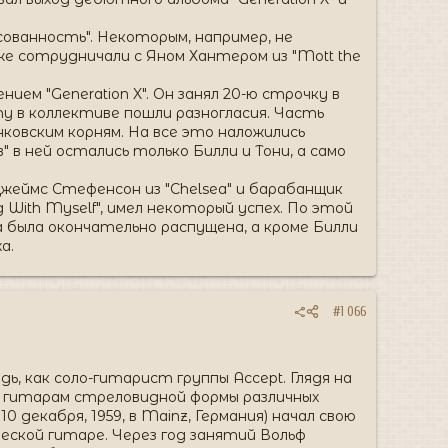
ованность". Некоторым, например, не
же сотрудничали с Яном Хантером из "Mott the
ием "Generation X". Он занял 20-ю строчку в
у в коллективе пошли разногласия. Часть
ковским корням. На все это наложились
 в ней остались только Билли и Тони, а само
 Джеймс Стефенсон из "Chelsea" и барабанщик
ng With Myself", имел некоторый успех. По этой
да была окончательно распущена, а кроме Билли
а.
#1 066
 как соло-гитарист группы Accept. Глядя на
к гитарам стреловидной формы различных
 декабря, 1959, в Mainz, Германия) начал свою
еской гитаре. Через год занятий Вольф