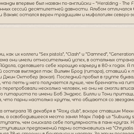
манды впервые был назван по-английски – "Heralding - The F
нных сессий десятилетней давности. Альбом отличался
и Вакьяс остался верен традициям и мифологиям северо-з
как их коллеги "Sex pistols", "Clash" и "Damned", "Generatio
 дома они имели относительный успех, в остальных стран
дола, сделавшего себе хорошую карьеру в 80-х годах. А п
ый состав выглядел так: Вильям Брод (гитара), ставший к
 и Джин Октобер (вокал). Последний пробыл в группе буква
, что петь у него получается лучше, чем бренчать на ги
перепробовали несколько человек, но они не смогли вписа
о гитариста по имени Боб Эндрюс. Билли и Тони притащи
ев, что парни настолько круты, что общаются со звездам
 отыграла 18 декабря в "Roxy club", вскоре ставшим Мек
пы, а освободившееся место занял Марк Лафф из "Subway s
тупать, чем снискала себе популярность в панк-кругах. Н
ступивших предложений парни остановились на "Chrysalis rec
нял 38-ю строчку в британских чартах. За этим последов