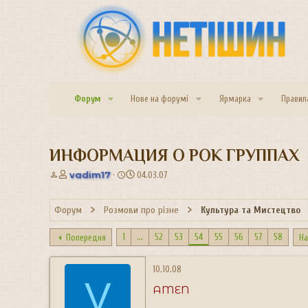
Форум
Нове на форумі
Ярмарка
Правил
ИНФОРМАЦИЯ О РОК ГРУППАХ
А
Д
vadim17
04.03.07
в
а
т
т
Форум
Розмови про різне
Культура та Мистецтво
о
а
р
с
т
т
1
...
52
53
54
55
56
57
58
Попередня
На
е
в
м
о
10.10.08
и
р
V
е
AMEN
н