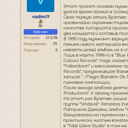
Этот проект основан музыка
долгое время прожил в Ислан
vadim17
Свою первую запись Вратьяс 
чрезвычайно скромным тиражо
качестве гитариста присоеди
Користувач
два концерта и оставив посл
Реєстрація
22.12.06
В 1995 году музыкант вернулся
помимо нового материала в
Повідомлення
775
наваять целый альбом, но в 
Репутація
0
Лишь в марте 1996-го в "Blu
Colours Records". Надо сказат
"Falkenbach" и максимально 
Records", предложившая Вакья
записал "...Magni Blandinn O
гимновые композиции.
После выхода альбома деятель
Productions". К своему прежн
На этот раз Вратьяс решил 
группы "Vindsval": Хагалаза (
Патриком Дамиани, альбом "O
базировалась на германском и
практически чистым вокалом,
в "Tidal Wave Studio" в том 