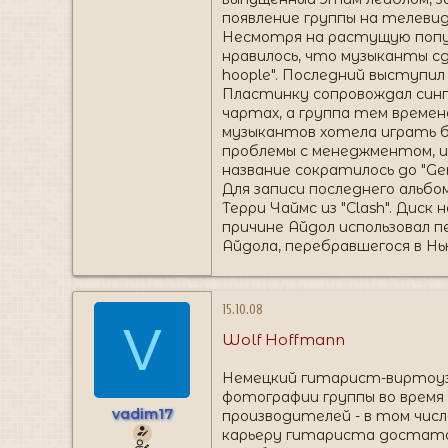
появление группы на телевиде
Несмотря на растущую попул
нравилось, что музыканты сд
hoople". Последний выступил в
Пластинку сопровождал сингл 
чартах, а группа тем времен
музыкантов хотела играть бо
проблемы с менеджментом, и 
название сократилось до "Gen
Для записи последнего альбо
Терри Чаймс из "Clash". Диск 
причине Айдол использовал п
Айдола, перебравшегося в Нь
15.10.08
V
Wolf Hoffmann
Немецкий гитарист-виртоуз 
фотографии группы во время
vadim17
производителей - в том числе
карьеру гитариста достаточ