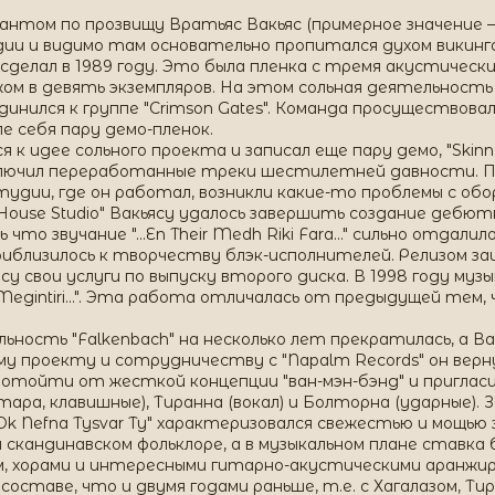
нтом по прозвищу Вратьяс Вакьяс (примерное значение – 
дии и видимо там основательно пропитался духом викинго
сделал в 1989 году. Это была пленка с тремя акустически
м в девять экземпляров. На этом сольная деятельность вр
нился к группе "Crimson Gates". Команда просуществовал
е себя пару демо-пленок.
 к идее сольного проекта и записал еще пару демо, "Skinn Av 
ключил переработанные треки шестилетней давности. П
студии, где он работал, возникли какие-то проблемы с обо
e House Studio" Вакьясу удалось завершить создание дебю
ь что звучание "...En Their Medh Riki Fara..." сильно отда
приблизилось к творчеству блэк-исполнителей. Релизом 
су свои услуги по выпуску второго диска. В 1998 году музы
k Megintiri...". Эта работа отличалась от предыдущей тем
ность "Falkenbach" на несколько лет прекратилась, а Вакь
ему проекту и сотрудничеству с "Napalm Records" он верну
отойти от жесткой концепции "ван-мэн-бэнд" и пригласи
гитара, клавишные), Тиранна (вокал) и Болторна (ударные). 
k Nefna Tysvar Ty" характеризовался свежестью и мощью 
 скандинавском фольклоре, а в музыкальном плане ставка 
 хорами и интересными гитарно-акустическими аранжиров
же составе, что и двумя годами раньше, т.е. с Хагалазом, 