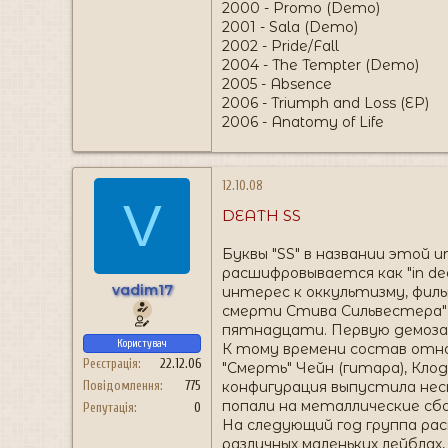
2000 - Promo (Demo)
2001 - Sala (Demo)
2002 - Pride/Fall
2004 - The Tempter (Demo)
2005 - Absence
2006 - Triumph and Loss (EP)
2006 - Anatomy of Life
12.10.08
V
DEATH SS
Буквы "SS" в названии этой 
расшифровывается как "in de
vadim17
интерес к оккультизму, филь
смерти Стива Сильвестера" п
пятнадцати. Первую демозапис
Користувач
К тому времени состав отно
Реєстрація
22.12.06
"Смерть" Чейн (гитара), Клод
конфигурация выпустила нескол
Повідомлення
775
попали на металлические сборн
Репутація
0
На следующий год группа рас
различных маленьких лейблах