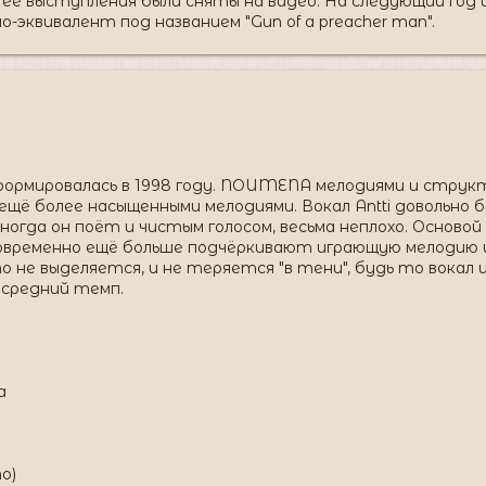
ее выступления были сняты на видео. На следующий год и
дио-эквивалент под названием "Gun of a preacher man".
ормировалась в 1998 году. NOUMENA мелодиями и структ
ещё более насыщенными мелодиями. Вокал Antti довольно 
ногда он поёт и чистым голосом, весьма неплохо. Осново
новременно ещё больше подчёркивают играющую мелодию и
не выделяется, и не теряется "в тени", будь то вокал и
 средний темп.
а
mo)