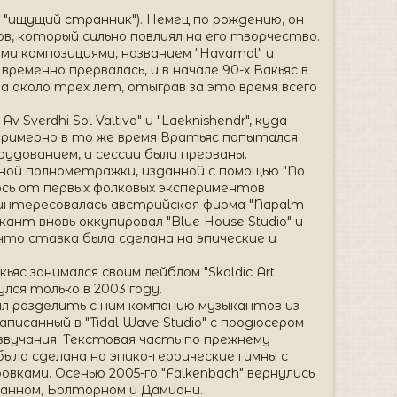
"ищущий странник"). Немец по рождению, он
в, который сильно повлиял на его творчество.
ми композициями, названием "Havamal" и
еменно прервалась, и в начале 90-х Вакьяс в
а около трех лет, отыграв за это время всего
Sverdhi Sol Valtiva" и "Laeknishendr", куда
римерно в то же время Вратьяс попытался
рудованием, и сессии были прерваны.
тной полнометражки, изданной с помощью "No
лилось от первых фолковых экспериментов
заинтересовалась австрийская фирма "Napalm
кант вновь оккупировал "Blue House Studio" и
, что ставка была сделана на эпические и
яс занимался своим лейблом "Skaldic Art
лся только в 2003 году.
л разделить с ним компанию музыкантов из
Записанный в "Tidal Wave Studio" с продюсером
звучания. Текстовая часть по прежнему
была сделана на эпико-героические гимны с
ками. Осенью 2005-го "Falkenbach" вернулись
Тиранном, Болторном и Дамиани.