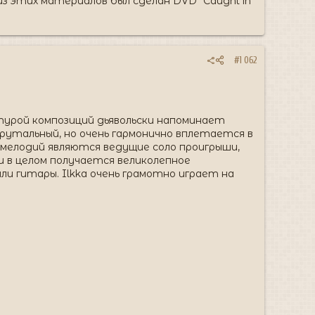
з этих материалов был сделан DVD "Caught in
#1 062
урой композиций дьявольски напоминает
брутальный, но очень гармонично вплетается в
й мелодий являются ведущие соло проигрыши,
 в целом получается великолепное
ли гитары. Ilkka очень грамотно играет на