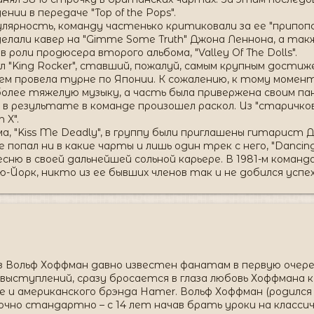
нии в передаче "Top of the Pops".
ярность, команду частенько критиковали за ее "припопс
елали кавер на "Gimme Some Truth" Джона Леннона, а так
 роли продюсера второго альбома, "Valley Of The Dolls".
"King Rocker", ставший, пожалуй, самым крупным достижен
ем провела турне по Японии. К сожалению, к тому момент
лее тяжелую музыку, а часть была привержена своим пан
в результате в команде произошел раскол. Из "старичков"
 X".
ма, "Kiss Me Deadly", в группу были приглашены гитарист
не попал ни в какие чарты и лишь один трек с него, "Danci
есню в своей дальнейшей сольной карьере. В 1981-м коман
ю-Йорк, никто из ее бывших членов так и не добился успех
Вольф Хоффман давно известен фанатам в первую очередь,
 выступлений, сразу бросается в глаза любовь Хоффмана 
 и американского брэнда Hamer. Вольф Хоффман (родился 10
но стандартно – с 14 лет начав брать уроки на классич