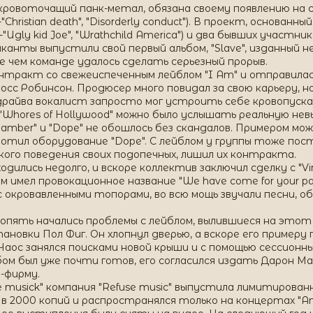
 кровоточащий панк-метал, обязана своему появлению на
Christian death", "Disorderly conduct"). В проект, основанн
Ugly kid Joe", "Wrathchild America") и два бывших участник
ыканты выпустили свой первый альбом, "Slave", изданный 
 чем команде удалось сделать серьезный прорыв.
онтракт со свежеиспеченным лейблом "I Am" и отправилас
сс Робинсон. Продюсер много повидал за свою карьеру, но
драйва вокалист запросто мог устроить себе кровопуска
 "Whores of Hollywood" можно было услышать реальную не
l chamber" и "Dope" не обошлось без скандалов. Примером м
лотил оборудование "Dope". С лейблом у группы тоже пос
акого поведения своих подопечных, лишил их контракта.
дились недолго, и вскоре коллектив заключил сделку с "Vir
м имел провокационное название "We have come for your pa
с окровавленными топорами, во всю мощь звучали песни,
 опять начались проблемы с лейблом, вылившиеся на этот
новки Пол Фиг. Он хлопнул дверью, а вскоре его примеру
аос занялся поисками новой крыши и с помощью сессионн
бом был уже почти готов, его согласился издать Дарон Ма
-фирму.
re musick" компания "Refuse music" выпустила лимитированн
в 2000 копий и распространялся только на концертах "Ame