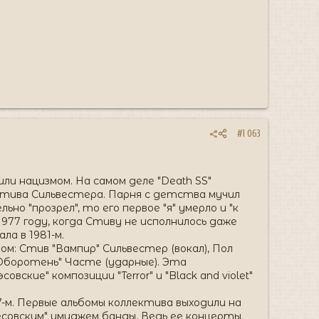
#1 063
ли нацизмом. На самом деле "Death SS"
ы Стива Сильвестера. Парня с детства мучил
о "прозрел", то его первое "я" умерло и "к
977 году, когда Стиву не исполнилось даже
ла в 1981-м.
: Стив "Вампир" Сильвестер (вокал), Пол
с "Оборотень" Часте (ударные). Эта
ские" композиции "Terror" и "Black and violet"
7-м. Первые альбомы коллектива выходили на
бесовским" имиджем банды. Ведь ее концерты