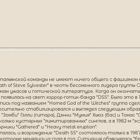
итальянской команды не имеют ничего общего с фашизмом и
ath of Steve Sylvester" в честь бессменного лидера групп
мам ужасов и готической литературе. Когда он окончательн
оявилась на свет хоррор-готик-банда "DSS". Было это в 1
ь под названием "Horned God of the Witches" группа сдела
сительно стабилизировался и выглядел следующим образом
 "Зомби" Гэлли (гитара), Дэнни "Мумия" Хьюз (бас) и Тома
ько кустарных "лимитированных" синглов, а в 1982-м "эсэсов
ики "Gathered" и "Heavy metal eruption".
палась, и возрождение "Death SS" состоялось только в 198
, которые менялись из года в год. Ситуация объяснялась "