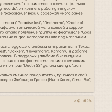
прелестями", позаимствованными из фильмов
ng records", открыв его работу выпуском
е "эсэсовские" вехи и содержал много ранее
а ("Paradise lost", "Anathema", "Cradle of
и риффами, готической меланхолией и хоррор-
ого стало появление группы на фестивале "Gods
асняты на видео, которое вышло под названием
ись следующего альбома отправиться в Техас,
st", "Dokken", "Nevermore"). Кстати, в работе
ровски. В поддержку альбома был выпущен
овав своих фанов фантастическими световыми
 этот раз "Death SS" делили сцену с "Iron
сколько сменила приоритеты, привнеся в свой
серов Фабрицио Гросси (Нина Хаген, Стив Вэй)
#1 064