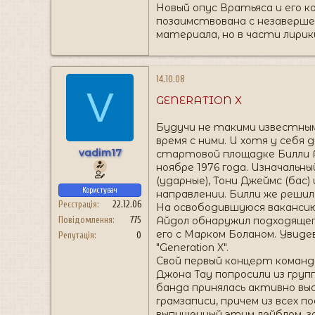
Новый опус Вратьяса и его ко
позаимствована с незаверше
материала, но в части лирик
14.10.08
V
GENERATION X
Будучи не такими известными, 
время с ними. И хотя у себя
vadim17
стартовой площадке Билли Ай
ноябре 1976 года. Изначальн
(ударные), Тони Джеймс (бас)
Користувач
направлении. Билли же решил
Реєстрація
22.12.06
На освободившуюся вакансию 
Айдол обнаружил подходящег
Повідомлення
775
его с Марком Боланом. Увид
Репутація
0
"Generation X".
Свой первый концерт команда
Джона Тау попросили из груп
банда принялась активно выс
грамзаписи, причем из всех по
выпущенный этим лейблом, за