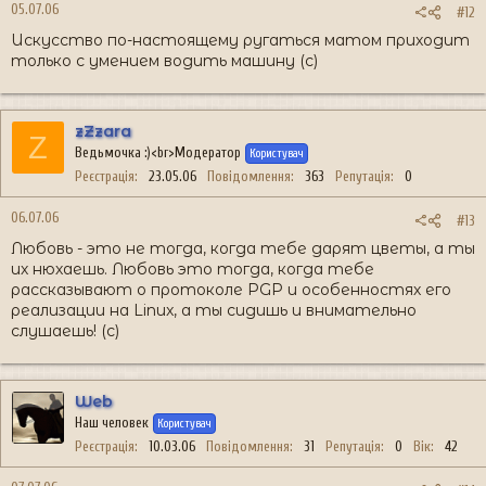
05.07.06
#12
Искусство по-настоящему ругаться матом приходит
только с умением водить машину (с)
zZzara
Z
Ведьмочка :)<br>Модератор
Користувач
Реєстрація
23.05.06
Повідомлення
363
Репутація
0
06.07.06
#13
Любовь - это не тогда, когда тебе дарят цветы, а ты
их нюхаешь. Любовь это тогда, когда тебе
рассказывают о протоколе PGP и особенностях его
реализации на Linux, а ты сидишь и внимательно
слушаешь! (с)
Web
Наш человек
Користувач
Реєстрація
10.03.06
Повідомлення
31
Репутація
0
Вік
42