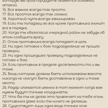
которую вы проигпорируете окажется основной
атакой.
16. Все важное всегда так просто.
17. Все простое всегда так сложно.
18. Короткий путь всегда заминирован.
19. Если ты попадаеш во все кроме противника значит
все в порядке.
20. Когда ты обезопасил очередной район не забудь об
этом сообщить врагу.
21. Огонь противника всегда попадает в цель.
22. Ни одно готовое к бою подразделение не прошло
проверки.
23. Ни одно прошедшее проверку подразделение не
готово к бою.
24. Если противник в пределе досягаемости то и вы
тоже.
25. Вещи которые должны быть использованы вместе
никогда не смогут быть доставлены в одно и тоже
место.
26. Радар сломается именно в тот момент когда вам
нужны будут точные координаты.
27. Что бы ты не делал это привлечет на тебя огонь
противника даже если ты ничего не делаешь.
28. Существует лишь одна вещь точнее огня