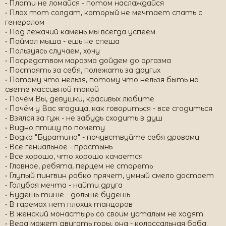
• Плати не ломайся - потом наслаждайся
• Плох тот солдат, который не мечтает спать с
генералом
• Под лежачий камень мы всегда успеем
• Поймал мыша - ешь не спеша
• Пользуясь случаем, хочу
• Посредством маразма дойдем до оргазма
• Постоять за себя, полежать за других
• Потому что нельзя, потому что нельзя быть на
свете массивной такой
• Почём Вы, девушки, красивых любите
• Почём у Вас ягодица, как говориться - все сгодиться
• Взялся за гуж - не забудь сходить в душ
• Видно птицу по помету
• Водка "Буратино" - почувствуйте себя дровами
• Все гениальное - простынь
• Все хорошо, что хорошо качается
• Главное, ребята, перцем не стареть
• Глупый пингвин робко прячет, умный смело достает
• Голубая мечта - найти друга
• Будешь тише - дольше будешь
• В гаремах нет плохих танцоров
• В женский монастырь со своим усталым не ходят
• Вера может двигать горы, она - колоссальная баба.