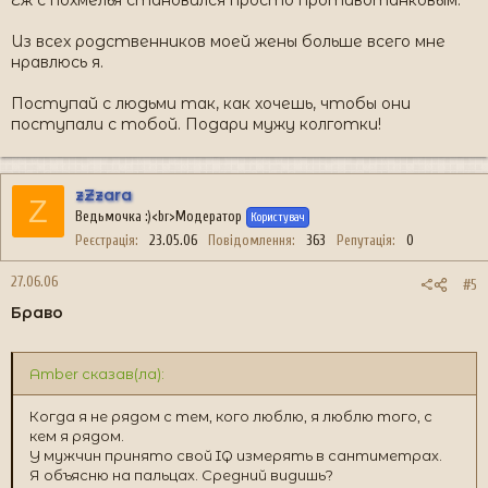
Ёж с похмелья становился просто противотанковым.
Из всех родственников моей жены больше всего мне
нравлюсь я.
Поступай с людьми так, как хочешь, чтобы они
поступали с тобой. Подари мужу колготки!
zZzara
Z
Ведьмочка :)<br>Модератор
Користувач
Реєстрація
23.05.06
Повідомлення
363
Репутація
0
27.06.06
#5
Браво
Amber сказав(ла):
Когда я не рядом с тем, кого люблю, я люблю того, с
кем я рядом.
У мужчин принято свой IQ измерять в сантиметрах.
Я объясню на пальцах. Средний видишь?