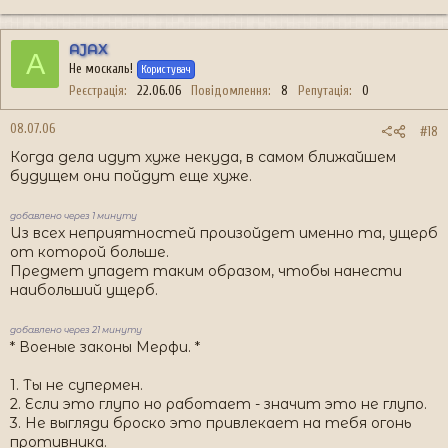
AJAX
A
Не москаль!
Користувач
Реєстрація
22.06.06
Повідомлення
8
Репутація
0
08.07.06
#18
Когда дела идут хуже некуда, в самом ближайшем
будущем они пойдут еще хуже.
добавлено через 1 минуту
Из всех неприятностей произойдет именно та, ущерб
от которой больше.
Предмет упадет таким образом, чтобы нанести
наибольший ущерб.
добавлено через 21 минуту
* Военые законы Мерфи. *
1. Ты не супермен.
2. Если это глупо но работает - значит это не глупо.
3. Не выгляди броско это привлекает на тебя огонь
противника.