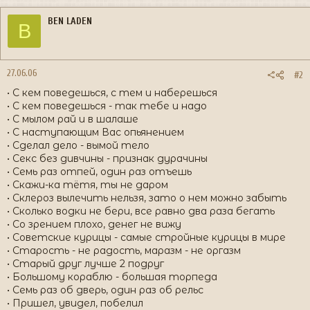
BEN LADEN
B
27.06.06
#2
• С кем поведешься, с тем и наберешься
• С кем поведешься - так тебе и надо
• С мылом рай и в шалаше
• С наступающим Вас опьянением
• Сделал дело - вымой тело
• Секс без дивчины - признак дурачины
• Семь раз отпей, один раз отъешь
• Скажи-ка тётя, ты не даром
• Склероз вылечить нельзя, зато о нем можно забыть
• Сколько водки не бери, все равно два раза бегать
• Со зрением плохо, денег не вижу
• Советские курицы - самые стройные курицы в мире
• Старость - не радость, маразм - не оргазм
• Старый друг лучше 2 подруг
• Большому кораблю - большая торпеда
• Семь раз об дверь, один раз об рельс
• Пришел, увидел, побелил