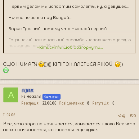
Пеpвым делом мы испоpтим самолеты, ну, а девушек...
Ничто не вечно под Виндой...
Борис Грозный, потому что Николай первый
Грузинский национальный ансамбль исполняет русскую
народную песню "Влэс по ягодицы"
Натисніть, щоб розгорнути...
Я буду звать тебя Боинг,потому что ты у меня 747
СЦЮ НИМАГУ
)))))) КІПІТОК ЛЛЄТЬСЯ РІКОЙ!
))
Голубых вагон бежит, качается
Пионерка-безразмерка
Девственность - женский недостаток, устраняемый
AJAX
A
мужским достоинством
Не москаль!
Користувач
Реєстрація
22.06.06
Повідомлення
8
Репутація
0
Настоящая охото - это когда ему охота, и ей охота
11.07.06
#20
Классно точу карандаши. Объявление в газете
Все, что хорошо начинается, кончается плохо.Все,что
Если у меня встанет, то ты ляжешь
плохо начинается, кончается еще хуже.