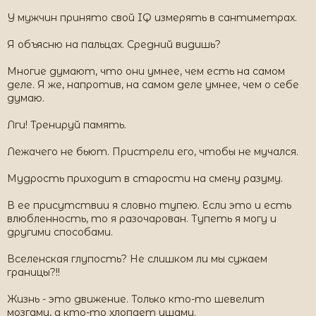
У мужчин принято свой IQ измерять в сантиметрах.
Я объясню на пальцах. Средний видишь?
Многие думают, что они умнее, чем есть на самом
деле. Я же, напротив, на самом деле умнее, чем о себе
думаю.
Лги! Тренируй память.
Лежачего не бьют. Пристрели его, чтобы не мучался.
Мудрость приходит в старости на смену разуму.
В ее присутствии я словно тупею. Если это и есть
влюбленность, то я разочарован. Тупеть я могу и
другими способами.
Вселенская глупость? Не слишком ли мы сужаем
границы?!!
Жизнь - это движение. Только кто-то шевелит
мозгами, а кто-то хлопает ушами.