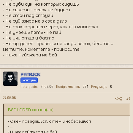
• Не руби сук, на которых сидишь
• Не свисти - девок не будет
• Не стой под струей
• Не суй взнос не в свое дело
• Не так страшен черт, как его малютка
• Не умеешь петь - не пей
• Не учи отца и баста
• Нету денег - привяжите сзади веник, бегите и
метите, наметете - приносите
• Ниже пейджера не бей
PATRICK
Користувач
Реєстрація
21.03.06
Повідомлення
254
Репутація
0
27.06.06
#3
BEN LADEN сказав(ла):
• С кем поведешься, с тем и наберешься
• .......
• Ниже пейджера не бей