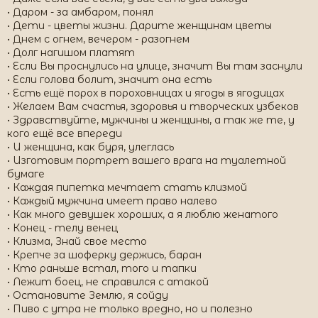
• Даром - за амбаром, понял
• Дети - цветы жизни. Дарите женщинам цветы
• Днем с огнем, вечером - разогнем
• Долг нагишом платят
• Если Вы проснулись на улице, значит Вы там заснули
• Если голова болит, значит она есть
• Есть ещё порох в пороховницах и ягоды в ягодицах
• Желаем Вам счастья, здоровья и творческих узбеков
• Здравствуйте, мужчины и женщины, а так же те, у
кого ещё все впереди
• И женщина, как буря, улеглась
• Изготовим портрет вашего врага на туалетной
бумаге
• Каждая пипетка мечтает стать клизмой
• Каждый мужчина имеет право налево
• Как много девушек хороших, а я люблю женатого
• Конец - телу венец
• Клизма, Знай свое место
• Крепче за шоферку держись, баран
• Кто раньше встал, того и тапки
• Лежит боец, не справился с атакой
• Остановите Землю, я сойду
• Пиво с утра не только вредно, но и полезно