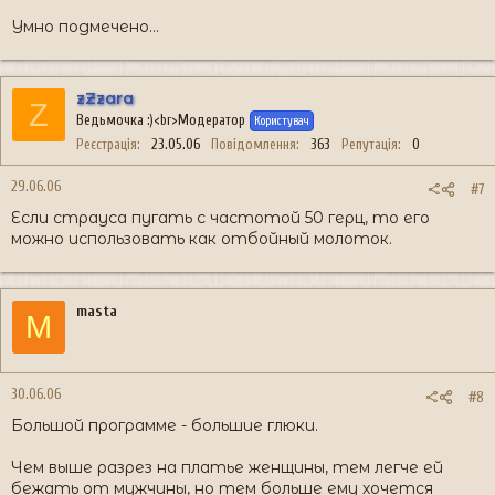
Умно подмечено...
zZzara
Z
Ведьмочка :)<br>Модератор
Користувач
Реєстрація
23.05.06
Повідомлення
363
Репутація
0
29.06.06
#7
Если страуса пугать с частотой 50 герц, то его
можно использовать как отбойный молоток.
masta
M
30.06.06
#8
Большой программе - большие глюки.
Чем выше разрез на платье женщины, тем легче ей
бежать от мужчины, но тем больше ему хочется