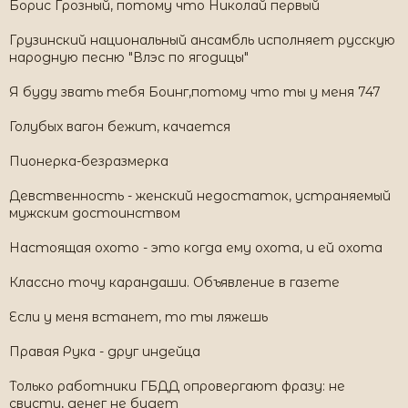
Борис Грозный, потому что Николай первый
Грузинский национальный ансамбль исполняет русскую
народную песню "Влэс по ягодицы"
Я буду звать тебя Боинг,потому что ты у меня 747
Голубых вагон бежит, качается
Пионерка-безразмерка
Девственность - женский недостаток, устраняемый
мужским достоинством
Настоящая охото - это когда ему охота, и ей охота
Классно точу карандаши. Объявление в газете
Если у меня встанет, то ты ляжешь
Правая Рука - друг индейца
Только работники ГБДД опровергают фразу: не
свисти, денег не будет