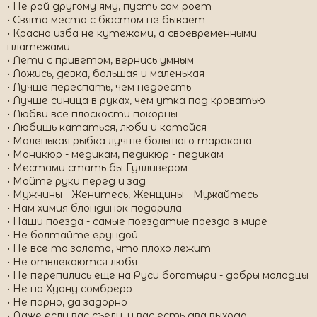
• Не рой другому яму, пусть сам роет
• Свято место с бюстом не бывает
• Красна изба не кутежами, а своевременными
платежами
• Лети с приветом, вернись умным
• Ложись, девка, большая и маленькая
• Лучше переспать, чем недоесть
• Лучше синица в руках, чем утка под кроватью
• Любви все плоскости покорны
• Любишь кататься, люби и катайся
• Маленькая рыбка лучше большого таракана
• Маникюр - медикам, педикюр - педикам
• Местами стать бы Гулливером
• Мойте руки перед и зад
• Мужчины - Женитесь, Женщины - Мужайтесь
• Нам химия блондинок подарила
• Наши поезда - самые поездатые поезда в мире
• Не болтайте ерундой
• Не все то золото, что плохо лежит
• Не отвлекаются любя
• Не перепились еще на Руси богатыри - добры молодцы
• Не по Хуану сомбреро
• Не порно, да задорно
• Даже если вас съели, у вас есть два выхода