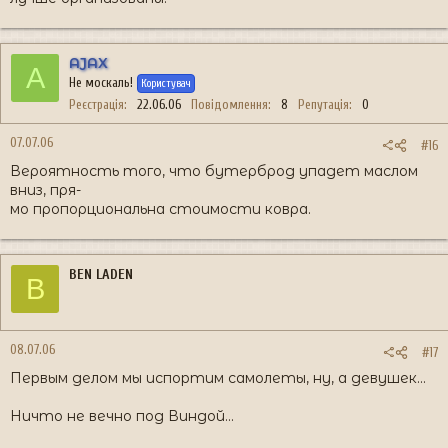
AJAX
A
Не москаль!
Користувач
Реєстрація
22.06.06
Повідомлення
8
Репутація
0
07.07.06
#16
Вероятность того, что бутерброд упадет маслом
вниз, пря-
мо пропорциональна стоимости ковра.
BEN LADEN
B
08.07.06
#17
Пеpвым делом мы испоpтим самолеты, ну, а девушек...
Ничто не вечно под Виндой...