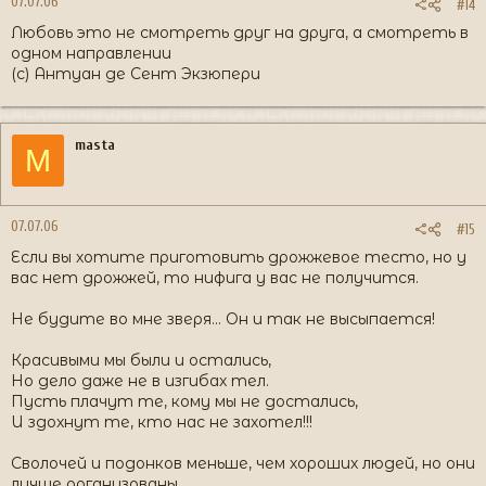
07.07.06
#14
Любовь это не смотреть друг на друга, а смотреть в
одном направлении
(с) Антуан де Сент Экзюпери
masta
M
07.07.06
#15
Если вы хотите приготовить дрожжевое тесто, но у
вас нет дрожжей, то нифига у вас не получится.
Не будите во мне зверя... Он и так не высыпается!
Красивыми мы были и остались,
Но дело даже не в изгибах тел.
Пусть плачут те, кому мы не достались,
И здохнут те, кто нас не захотел!!!
Сволочей и подонков меньше, чем хороших людей, но они
лучше организованы.