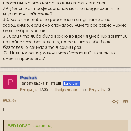
противника это когда по вам стреляют свои.
29. Действия професионалов можно предсказать, но
мир полон любителей.
30. Если что либо не работает стукните это
хорошенько, если оно сломалось ничего все равно нужно
было выбрасывать.
31. Если что либо было важно во время учебных занятий
на войне это безполезно, но если что либо было
безполезно сейчас это в самый раз.
32. Пули не осведомлены что "старший по званию
имеет привелегии"
Pashok
P
"ZапретнаяZона" г.Нетешин
Користувач
Реєстрація
12.06.06
Повідомлення
125
Репутація
0
09.07.06
#19
!
BEN LADEN сказав(ла):