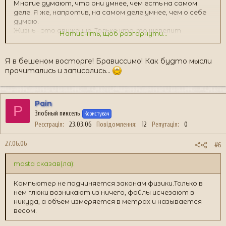
Многие думают, что они умнее, чем есть на самом
деле. Я же, напротив, на самом деле умнее, чем о себе
думаю.
Жизнь - это движение. Только кто-то шевелит
Натисніть, щоб розгорнути...
мозгами, а кто-то хлопает ушами.
Я в бешеном восторге! Брависсимо! Как будто мысли
прочитались и записались...
Pain
P
Злобный пиксель
Користувач
Реєстрація
23.03.06
Повідомлення
12
Репутація
0
27.06.06
#6
masta сказав(ла):
Компьютер не подчиняется законам физики.Только в
нем глюки возникают из ничего, файлы исчезают в
никуда, а объем измеряется в метрах и называется
весом.