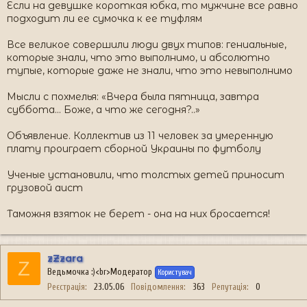
Если на девушке короткая юбка, то мужчине все равно
подходит ли ее сумочка к ее туфлям
Все великое совершили люди двух типов: гениальные,
которые знали, что это выполнимо, и абсолютно
тупые, которые даже не знали, что это невыполнимо
Мысли с похмелья: «Вчера была пятница, завтра
суббота... Боже, а что же сегодня?..»
Объявление. Коллектив из 11 человек за умеренную
плату проиграет сборной Украины по футболу
Ученые установили, что толстых детей приносит
грузовой аист
Таможня взяток не берет - она на них бросается!
zZzara
Z
Ведьмочка :)<br>Модератор
Користувач
Реєстрація
23.05.06
Повідомлення
363
Репутація
0