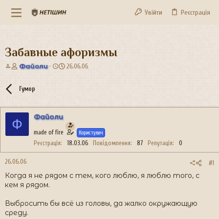
Увійти
Реєстрація
Забавные афоризмы
А
Д
Файоли
26.06.06
в
а
т
т
Гумор
о
а
р
с
т
т
Файоли
е
в
Ф
м
о
made of fire
Користувач
и
р
Реєстрація
18.03.06
Повідомлення
87
Репутація
0
е
н
26.06.06
н
#1
я
Когда я не рядом с тем, кого люблю, я люблю того, с
кем я рядом.
Выбросить бы всё из головы, да жалко окружающую
среду.