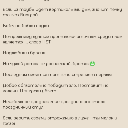
Если из трубы идет вертикальный дым, значит печку
топят Виагрой
Бабы на бабки падки
По-прежнему лучшим противозачаточным средством
является .... слово НЕТ
Надлюбил и бросил
На чужой роток не расплескай, браток
Последним смеется тот, кто стреляет первым.
Добро обязательно победит зло. Поставит на
колени. И зверски убьет.
Неизбежное продолжение праздничного стола -
праздничный стул.
Если верить своему отражению в луже - ты мелок и
грязен