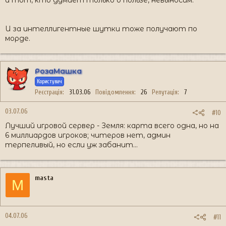
а тот, кто думает только о пользе, невыносим.
И за интеллигентные шутки тоже получают по
морде.
РозаМашка
Користувач
Реєстрація
31.03.06
Повідомлення
26
Репутація
7
03.07.06
#10
Лучший игровой сервер - Земля: карта всего одна, но на
6 миллиардов игроков; читеров нет, админ
терпеливый, но если уж забанит...
masta
M
04.07.06
#11