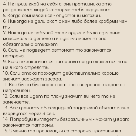
4. Не привлекай на себя огонь противника это
раздражает людей которые тебя окружают.
5. Когда сомневаешся - опустоши магазин.
6. Никогда не дели окоп с кем либо более храбрым чем
ты.
7. Никогда не забывай твое оружие было сделанно
максимально дешево и в нужный момент оно
обязательно откажет.
8. Если не подведет автомат то закончатся
патроны.
9. Если не закончатся патроны тогда окажется что
не в кого стрелять.
10. Если атака проходит действительно хорошо
значит вас ждет засада.
11. Как бы ни был хорош ваш план всеравно в корне он
неправилен.
12. Если все идет по плану значит вы чего то не
замечаете.
13. Все гранаты с 5 секундной задержкой обязательно
взорвутся через 3 сек.
14. Попробуй выглядеть безразличным - может у врага
закончатся патроны.
15. Именно та провакация со стороны противника