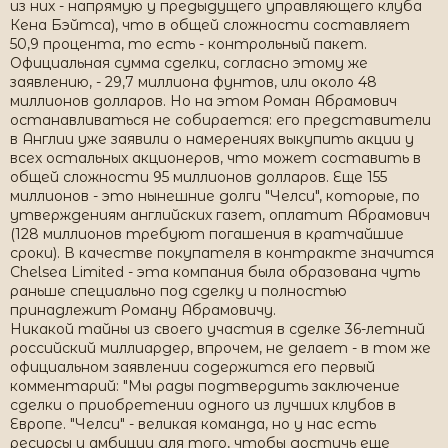
из них - напрямую у предыдущего управляющего клуба
Кена Бэйтса), что в общей сложности составляет
50,9 процента, то есть - контрольный пакет.
Официальная сумма сделки, согласно этому же
заявлению, - 29,7 миллиона фунтов, или около 48
миллионов долларов. Но на этом Роман Абрамович
останавливаться не собирается: его представители
в Англии уже заявили о намерениях выкупить акции у
всех остальных акционеров, что может составить в
общей сложности 95 миллионов долларов. Еще 155
миллионов - это нынешние долги "Челси", которые, по
утверждениям английских газет, оплатит Абрамович
(128 миллионов требуют погашения в кратчайшие
сроки). В качестве покупателя в контракте значится
Chelsea Limited - эта компания была образована чуть
раньше специально под сделку и полностью
принадлежит Роману Абрамовичу.
Никакой тайны из своего участия в сделке 36-летний
российский миллиардер, впрочем, не делает - в том же
официальном заявлении содержится его первый
комментарий: "Мы рады подтвердить заключение
сделки о приобретении одного из лучших клубов в
Европе. "Челси" - великая команда, но у нас есть
ресурсы и амбиции для того, чтобы достичь еще