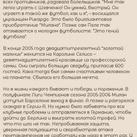
всех противников, радовала болельщиков. "Мне так
легко играть с Шевченко! Он умный, быстрый. Он
играет в такой же футбол, как и я", – восхищался
украинцем Рикардо. Это было бриллиантовое
приобретение "Милана". Позже сам Пеле так
отзывается о молодом футболисте: "Это гений
футбола".
В конце 2005 года двадцатитрехлетний "золотой
мальчик" женится на Каролине Селисо –
девятнадцатилетней красавице из профессорской
семьи. Они сыграли большую свадьбу, пригласив 600
гостей. Кака тогда был самым счастливым человеком
на планете. Сбылась его большая мечта.
Но в жизни каждого бывают и победы, и поражения. В
полуфинале Лиги Чемпионов сезона 2005-2006 Милан
уступил Барселоне выход в финал. А позже и разгорелся
скандал в Серии-А. Но нужно было забывать про все
клубные проблемы и отправляться в Германию, чтобы
дойти до Берлина и выиграть золотой трофей. Но
что-то шло не так. Непробиваемая защита,
уверенная полузащита и сверхбыстрая атака
пентакампеонов не сработали как надо в этот раз. И