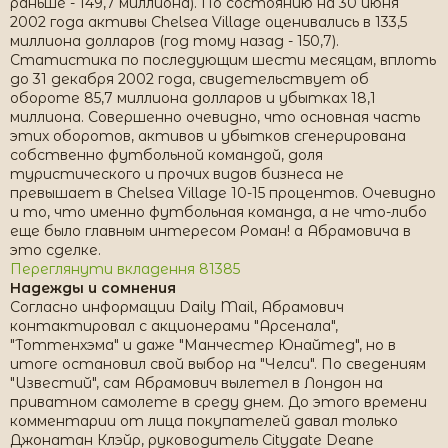
раньше - 149,7 миллиона). По состоянию на 30 июня
2002 года активы Chelsea Village оценивались в 133,5
миллиона долларов (год тому назад - 150,7).
Статистика по последующим шести месяцам, вплоть
до 31 декабря 2002 года, свидетельствует об
обороте 85,7 миллиона долларов и убытках 18,1
миллиона. Совершенно очевидно, что основная часть
этих оборотов, активов и убытков сгенерирована
собственно футбольной командой, доля
туристического и прочих видов бизнеса не
превышает в Chelsea Village 10-15 процентов. Очевидно
и то, что именно футбольная команда, а не что-либо
еще было главным интересом Роман! а Абрамовича в
это сделке.
Переглянути вкладення 81385
Надежды и сомнения
Согласно информации Daily Mail, Абрамович
контактировал с акционерами "Арсенала",
"Тоттенхэма" и даже "Манчестер Юнайтед", но в
итоге остановил свой выбор на "Челси". По сведениям
"Известий", сам Абрамович вылетел в Лондон на
приватном самолете в среду днем. До этого времени
комментарии от лица покупателей давал только
Джонатан Клэйр, руководитель Citygate Deane