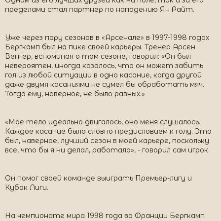
Одним из его лучших друзей как на поле, так и за его
пределами стал партнер по нападению Ян Райт.
Уже через пару сезонов в «Арсенале» в 1997-1998 годах
Бергкамп был на пике своей карьеры. Тренер Арсен
Венгер, вспоминая о том сезоне, говорил: «Он был
невероятен, иногда казалось, что он может забить
гол из любой ситуации в одно касание, когда другой
даже двумя касаниями не сумел бы обработать мяч.
Тогда ему, наверное, не было равных.»
«Мое тело идеально двигалось, оно меня слушалось.
Каждое касание было словно предисловием к голу. Это
был, наверное, лучший сезон в моей карьере, поскольку
все, что бы я ни делал, работало», - говорил сам игрок.
Он помог своей команде выиграть Премьер-лигу и
Кубок Лиги.
На чемпионате мира 1998 года во Франции Бергкамп