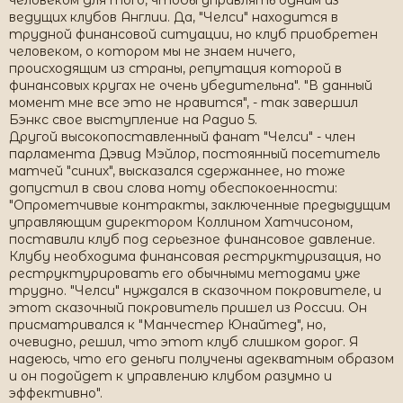
человеком для того, чтобы управлять одним из
ведущих клубов Англии. Да, "Челси" находится в
трудной финансовой ситуации, но клуб приобретен
человеком, о котором мы не знаем ничего,
происходящим из страны, репутация которой в
финансовых кругах не очень убедительна". "В данный
момент мне все это не нравится", - так завершил
Бэнкс свое выступление на Радио 5.
Другой высокопоставленный фанат "Челси" - член
парламента Дэвид Мэйлор, постоянный посетитель
матчей "синих", высказался сдержаннее, но тоже
допустил в свои слова ноту обеспокоенности:
"Опрометчивые контракты, заключенные предыдущим
управляющим директором Коллином Хатчисоном,
поставили клуб под серьезное финансовое давление.
Клубу необходима финансовая реструктуризация, но
реструктурировать его обычными методами уже
трудно. "Челси" нуждался в сказочном покровителе, и
этот сказочный покровитель пришел из России. Он
присматривался к "Манчестер Юнайтед", но,
очевидно, решил, что этот клуб слишком дорог. Я
надеюсь, что его деньги получены адекватным образом
и он подойдет к управлению клубом разумно и
эффективно".