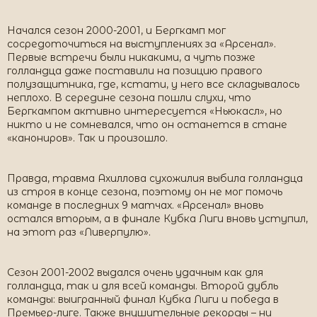
Начался сезон 2000-2001, и Бергкамп мог
сосредоточиться на выступлениях за «Арсенал».
Первые встречи были никакими, а чуть позже
голландца даже поставили на позицию правого
полузащитника, где, кстати, у него все складывалось
неплохо. В середине сезона пошли слухи, что
Бергкампом активно интересуется «Ньюкасл», но
никто и не сомневался, что он останется в стане
«канониров». Так и произошло.
Правда, травма Ахиллова сухожилия выбила голландца
из строя в конце сезона, поэтому он не мог помочь
команде в последних 9 матчах. «Арсенал» вновь
остался вторым, а в финале Кубка Лиги вновь уступил,
на этот раз «Ливерпулю».
Сезон 2001-2002 выдался очень удачным как для
голландца, так и для всей команды. Второй дубль
команды: выигранный финал Кубка Лиги и победа в
Премьер-лиге. Также внушительные рекорды – ни