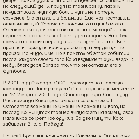
уверенно, все думали, что он отделается синяком. Но
на следующий день, придя на тренировку, парень
почувствовал жуткую боль и чуть не потерял
сознание. Его отвезли в больницу. Диагноз поставили
ошеломляющий. Травма позвоночника и ушиб мозга.
Очень малая вероятность того, что молодой игрок
вернется на поле, и вообще будет ходить. Это был
самый страшный период в жизни футболиста. Все
пришло в норму, но врачи до сих пор твердят, что
произошло Чудо. Именно в память об этом событии
после каждого своего гола Кака вздымает руки вверх, к
небу, благодаря Бога за то, что он оставил его в
футболе.
В 2001 году Рикардо КАКА переходит во взрослую
команду Сан-Паулу и буква "с" в его прозвище меняется
на "k". 7 марта 2001 года. Финал турнира. Сан-Паулу –
Рио, команда Кака проигрывает со счетом 0:1.
Остается все меньше и меньше времени. И вот, на
последних минутах тренер выпускает на замену свое
маленькое секретное оружие. За две минуты Кака
забивает 2 гола. Победа!
По всей Бразилии начинается Какамания. От него не