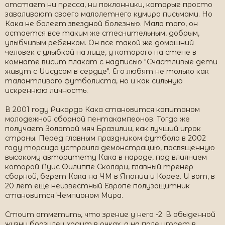
отстает ни пресса, ни поклонники, которые просто
заваливают своего малолетнего кумира письмами. Но
Кака не болеет звездной болезнью. Мало того, он
остается все таким же стеснительным, добрым,
улыбчивым ребенком. Он все такой же домашний
человек с улыбкой на лице, у которого на стене в
комнате висит плакат с надписью "Счастливые дети
живут с Иисусом в сердце". Его любят не только как
талантливого футболиста, но и как сильную
искреннюю личность.
В 2001 году Рикардо Кака становится капитаном
молодежной сборной пентакампеонов. Тогда же
получает Золотой мяч Бразилии, как лучший игрок
страны. Перед главным праздником футбола в 2002
году торсида устроила демонстрацию, посвященную
высокому авторитету Кака в народе, под влиянием
которой Луис Филиппе Сколари, главный тренер
сборной, берет Кака на ЧМ в Японии и Корее. И вот, в
20 лет еще неизвестный Европе полузащитник
становится Чемпионом Мира.
Стоит отметить, что зрение у него -2. В обыденной
жизни бразилец ходит в очках, а на поле играет в