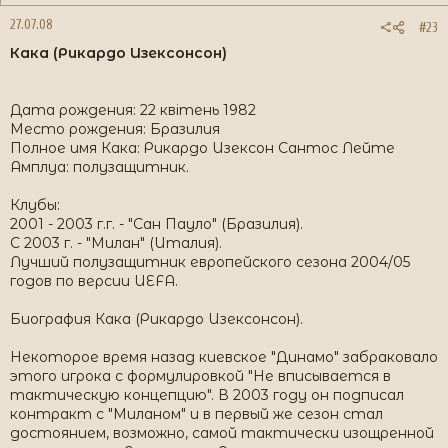
27.07.08
#23
Кака (Рикардо Изексонсон)
Дата рождения: 22 квітень 1982
Место рождения: Бразилия
Полное имя Кака: Рикардо Изексон Cантос Лейте
Амплуа: полузащитник.
Клубы:
2001 - 2003 г.г. - "Сан Пауло" (Бразилия).
С 2003 г. - "Милан" (Италия).
Лучший полузащитник европейского сезона 2004/05
годов по версии UEFA.
Биография Кака (Рикардо Изексонсон).
Некоторое время назад киевское "Динамо" забраковало
этого игрока с формулировкой "Не вписывается в
тактическую концепцию". В 2003 году он подписал
контракт с "Миланом" и в первый же сезон стал
достоянием, возможно, самой тактически изощренной