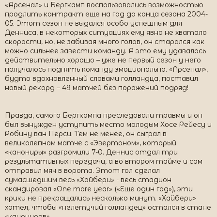
«Арсенал» и Бергкамп воспользовались возможностью
продлить контракт еще на год до конца сезона 2004-
05. Этот сезон не выдался особо успешным для
Денниса, в некоторых ситуациях ему явно не хватало
скорости, но, не забивая много голов, он старался как
можно сильнее завести команду. А это ему удавалось
действительно хорошо – уже не первый сезон у него
получалось поднять команду эмоционально. «Арсенал»,
будто вдохновленный словами голландца, поставил
новый рекорд – 49 матчей без поражений подряд!
Правда, самого Бергкампа преследовали травмы и он
был вынужден уступить место молодым Хосе Рейесу и
Робину ван Перси. Тем не менее, он сыграл в
великолепном матче с «Эвертоном», который
«канониры» разгромили 7-0. Деннис отдал три
результативных передачи, а во втором тайме и сам
отправил мяч в ворота. Этот гол сделал
сумасшедшим весь «Хайбери» - весь стадион
скандировал «One more year» («Еще один год»), эти
крики не прекращались несколько минут. «Хайбери»
хотел, чтобы «нелетучий голландец» остался в стане
«канониров».