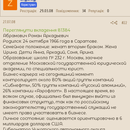
Z
Користувач
Реєстрація
29.03.08
Повідомлення
34
Репутація
0
27.07.08
#22
Переглянути вкладення 81384
Абрамович Роман Аркадьевич
Родился: 24 октября 1966 года в Саратове.
Семейное положение: женат вторым браком. Жена
Ирина. Дети Анна, Аркадий, Соня, Арина.
Образование: школа № 232 г. Москвы, заочное
отделение Московской государственной юридической
академии, по специальности юрист.
Бизнес-карьера: на сегодняшний момент
контролирует около 80% акций группы компаний
«Сибнефть», 50% группы компаний «Русский алюминий»,
26% компании «Аэрофлот». В настоящее время, во
всяком случае, официально был вынужден выйти из
финансовых структур, так как по российскому
законодательству государственный служащий не
имеет права участвовать в бизнесе.
Личное состояние: оценивается ориентировочно в 6
миллиардов долларов США.
Губернатор Чукотского автономного округа.