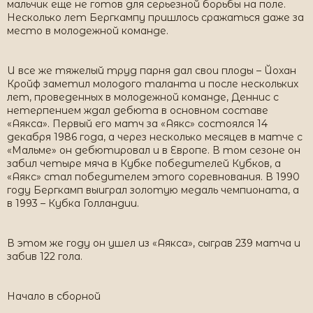
мальчик еще не готов для серьезной борьбы на поле.
Несколько лет Бергкампу пришлось сражаться даже за
место в молодежной команде.
И все же тяжелый труд парня дал свои плоды – Йохан
Кройф заметил молодого таланта и после нескольких
лет, проведенных в молодежной команде, Деннис с
нетерпением ждал дебюта в основном составе
«Аякса». Первый его матч за «Аякс» состоялся 14
декабря 1986 года, а через несколько месяцев в матче с
«Мальме» он дебютировал и в Европе. В том сезоне он
забил четыре мяча в Кубке победителей Кубков, а
«Аякс» стал победителем этого соревнования. В 1990
году Бергкамп выиграл золотую медаль чемпионата, а
в 1993 – Кубка Голландии.
В этом же году он ушел из «Аякса», сыграв 239 матча и
забив 122 гола.
Начало в сборной