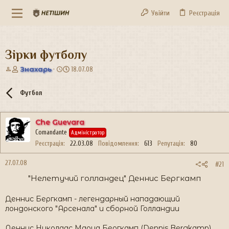
Увійти
Реєстрація
Зірки футболу
А
Д
Знахарь
18.07.08
в
а
т
т
Футбол
о
а
р
с
т
т
Che Guevara
е
в
Comandante
м
о
Адміністратор
и
р
Реєстрація
22.03.08
Повідомлення
613
Репутація
80
е
н
27.07.08
#21
н
"Нелетучий голландец" Деннис Бергкамп​
я
Деннис Бергкамп - легендарный нападающий
лондонского "Арсенала" и сборной Голландии
Деннис Николаас Мариа Бергкамп (Dennis Bergkamp)