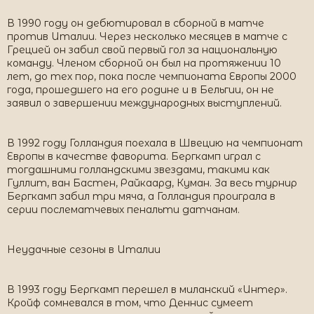
В 1990 году он дебютировал в сборной в матче
против Италии. Через несколько месяцев в матче с
Грецией он забил свой первый гол за национальную
команду. Членом сборной он был на протяжении 10
лет, до тех пор, пока после чемпионата Европы 2000
года, прошедшего на его родине и в Бельгии, он не
заявил о завершении международных выступлений.
В 1992 году Голландия поехала в Швецию на чемпионат
Европы в качестве фаворита. Бергкамп играл с
тогдашними голландскими звездами, такими как
Гуллит, ван Бастен, Райкаард, Куман. За весь турнир
Бергкамп забил три мяча, а Голландия проиграла в
серии послематчевых пенальти датчанам.
Неудачные сезоны в Италии
В 1993 году Бергкамп перешел в миланский «Интер».
Кройф сомневался в том, что Деннис сумеет