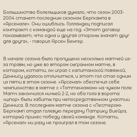
Большинство болельщиков думало, что сезон 2003-
2004 станет последним сезоном Бергкампа в
«Арсенале». Они ошиблись. Голландец подписал
контракт с командой еще на год. «Этот договор
показывает, что одна и другая стороны значат друг
для друга», - говорил Арсен Венгер.
В начале сезона было пропущено несколько матчей из-
за травм, но уже во втором сыгранном матче, в
котором, кстати, он играл с капитанской повязкой,
Деннису удалось отличиться, и этот гол стал одним
из пяти в этом сезоне. «Арсенал» обеспечил себе
чемпионство в матче с «Тоттенхэмом» на чужом поле.
Матч закончился ничьей 2-2, но оба гола в ворота
«шпор» были забиты при непосредственном участии
Денниса. В последнем матче сезона с «Лестером»
Бергкамп отдал голевую передачу Патрику Виейра,
который принес победу своей команде. Кстати,
«Арсенал» ни разу не проиграл в том сезоне.