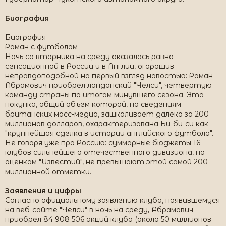
Биография
Биография
Роман с футболом
Ночь со вторника на среду оказалась равно
сенсационной в России и в Англии, огорошив
неправдоподобной на первый взгляд новостью: Роман
Абрамович приобрел лондонский "Челси", четвертую
команду страны по итогам минувшего сезона. Эта
покупка, общий объем которой, по сведениям
британских масс-медиа, зашкаливает далеко за 200
миллионов долларов, охарактеризована Би-би-си как
"крупнейшая сделка в истории английского футбола".
Не говоря уже про Россию: суммарные бюджеты 16
клубов сильнейшего отечественного дивизиона, по
оценкам "Известий", не превышают этой самой 200-
миллионной отметки.
Заявления и цифры
Согласно официальному заявлению клуба, появившемуся
на веб-сайте "Челси" в ночь на среду, Абрамович
приобрел 84 908 506 акций клуба (около 50 миллионов