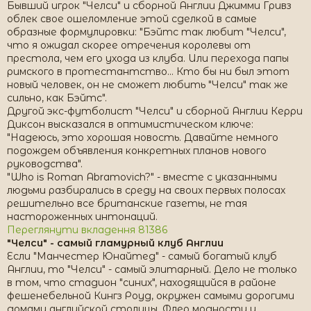
Бывший игрок "Челси" и сборной Англии Джимми Гривз
облек свое ошеломление этой сделкой в самые
образные формулировки: "Бэйтс так любит "Челси",
что я ожидал скорее отречения королевы от
престола, чем его ухода из клуба. Или перехода папы
римского в протестантство... Кто бы ни был этот
новый человек, он не сможет любить "Челси" так же
сильно, как Бэйтс".
Другой экс-футболист "Челси" и сборной Англии Керри
Диксон высказался в оптимистическом ключе:
"Надеюсь, это хорошая новость. Давайте немного
подождем объявления конкретных планов нового
руководства".
"Who is Roman Abramovich?" - вместе с указанными
людьми разбирались в среду на своих первых полосах
решительно все британские газеты, не тая
настороженных интонаций.
Переглянути вкладення 81386
"Челси" - самый гламурный клуб Англии
Если "Манчестер Юнайтед" - самый богатый клуб
Англии, то "Челси" - самый элитарный. Дело не только
в том, что стадион "синих", находящийся в районе
фешенебельной Кингз Роуд, окружен самыми дорогими
домами английской столицы. Флер модности и