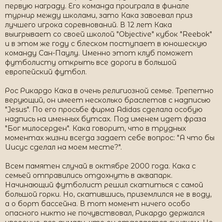
первую награду. Его команда проиграла в финале
турнир между школами, зато Кака завоевал приз
лучшего игрока соревнований. В 12 лет Кака
выигрывает со своей школой "Objective" кубок "Reebok"
и в этом же году с блеском поступает в юношескую
команду Сан-Паулу. Именно этот клуб поможет
футболисту открыть все дороги в большой
европейский футбол.
Рос Рикардо Кака в очень религиозной семье. Трепетно
верующий, он имеет несколько браслетов с надписью
"Jesus". По его просьбе фирма Adidas сделала особую
надпись на именных бутсах. Под именем идет фраза
"Бог милосерден". Кака говорит, что в трудных
моментах жизни всегда задает себе вопрос: "А что бы
Иисус сделал на моем месте?".
Всем памятен случай в октябре 2000 года. Кака с
семьей отправились отдохнуть в аквапарк.
Начинающий футболист решил скатиться с самой
большой горки. Но, скатившись, приземлился не в воду,
а о борт бассейна. В тот момент ничего особо
опасного никто не почувствовал, Рикардо держался