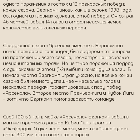
одного поражения в гостях и 13 прекрасных побед в
конце сезона. Бергкамп вновь, как и в сезоне 1998 года,
был одним из главных кузнецов этой победы. Он сыграл
46 матчей, забил 14 голов и отдал неисчисляемое
количество великолепных передач.
Следующий сезон «Арсенал» вместе с Бергкампоп
начал прекрасно: голландец был лидером «канониров»
на протяжении всего сезона, несмотря на несколько
незначительных травм. Но четыре поражения подряд
с одинаковым счетом (1-2) выбили команду из колеи. В
начале марта Бергкамп играл ужасно, но все же конец
сезона был немного успешнее – несколько голов и
несколько передач, гарантировавших пару побед
«Арсенала». Второе место Премьер-лиги и Кубок Лиги
– вот, что Бергкамп помог завоевать команде.
Свой 100-ый гол в майке «Арсенала» Бергкамп забил в
матче третьего раунда Кубка Лиги против
«Оксфорда». А уже через месяц матч с «Ливерпулем»
стал 300-ым в составе «канониров».