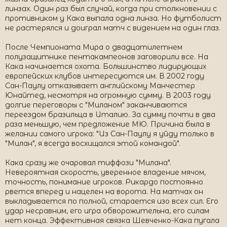
линзах. Один раз был случай, когда при столкновении с
противником у Кака выпала одна линза. Но футболист
не растерялся и доиграл матч с видением на один глаз.
После Чемпионата Мира о двадцатилетнем
полузащитнике пентакампеонов заговорили все. На
Кака начинается охота. Большинство лидирующих
европейских клубов интересуются им. В 2002 году
Сан-Паулу отказывает английскому Манчестер
Юнайтед, несмотря на огромную сумму. В 2003 году
долгие переговоры с "Миланом" заканчиваются
переездом бразильца в Италию. За сумму почти в два
раза меньшую, чем предложение МЮ. Причина была в
желании самого игрока: "Из Сан-Паулу я уйду только в
"Милан", я всегда восхищался этой командой".
Кака сразу же очаровал тиффози "Милана".
Невероятная скорость, уверенное владение мячом,
точность, понимание игроков. Рикардо постоянно
рвется вперед и нацелен на ворота. На матчах он
выкладывается по полной, старается изо всех сил. Его
удар несравним, его игра обворожительна, его силам
нет конца. Эффективная связка Шевченко-Кака пугала