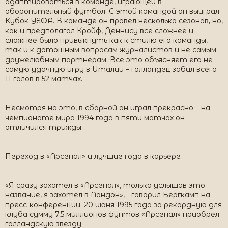
адаптироваться в команде, играющей в
оборонительный футбол. С этой командой он выиграл
Кубок УЕФА. В команде он провел несколько сезонов, но,
как и предполагал Кройф, Деннису все сложнее и
сложнее было привыкнуть как к стилю его команды,
так и к дотошным вопросам журналистов и не самым
дружелюбным партнерам. Все это объясняет его не
самую удачную игру в Италии – голландец забил всего
11 голов в 52 матчах.
Несмотря на это, в сборной он играл прекрасно – на
чемпионате мира 1994 года в пяти матчах он
отличился трижды.
Переход в «Арсенал» и лучшие года в карьере
«Я сразу захотел в «Арсенал», только услышав это
название, я захотел в Лондон», - говорил Бергкамп на
пресс-конференции. 20 июня 1995 года за рекордную для
клуба сумму 7,5 миллионов фунтов «Арсенал» приобрел
голландскую звезду.