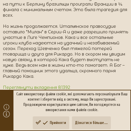
на пути к Берлину бразильцы проиграли Франции в ¼
финала с минимальным счетом. Это была трагедия для
всех.
Но жизнь продолжается. Итальянское правосудие
оставило "Милан" в Серии-А и даже разрешило принять
участие в Лиге Чемпионов. Кака и все остальные
игроки клуба надеются на удачный и незабываемый
сезон. Переход Шевченко был тяжелой потерей
товарища и друга для Рикардо. Но в скором мы увидим
новую связку, в которой Кака будет выступать не
хуже. Ведь всем нам в жизни кто-то помогает. А Бог –
главный помощник этого удальца, скромного парня
Рикардо Кака.
Переглянути вкладення 81392
Сайт використовує файли cookie, які допомагають персоналізувати Ваш
Переглянути вкладення 81393
контент і зберегти вхід в систему, якщо Ви зареєстровані.
Продовжуючи користуватися цим сайтом, Ви погоджуєтеся на
Переглянути вкладення 81394
використання нами файлів cookie.
Прийняти
Дізнатися більше....
Зверху
Знизу
ZigZag