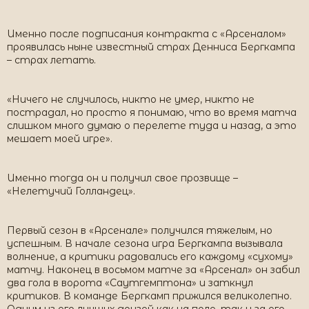
Именно после подписания контракта с «Арсеналом»
проявилась ныне известный страх Денниса Бергкампа
– страх летать.
«Ничего не случилось, никто не умер, никто не
пострадал, но просто я понимаю, что во время матча
слишком много думаю о перелете туда и назад, а это
мешает моей игре».
Именно тогда он и получил свое прозвище –
«Нелетучий Голландец».
Первый сезон в «Арсенале» получился тяжелым, но
успешным. В начале сезона игра Бергкампа вызывала
волнение, а критики радовались его каждому «сухому»
матчу. Наконец в восьмом матче за «Арсенал» он забил
два гола в ворота «Саутгемптона» и заткнул
критиков. В команде Бергкамп прижился великолепно.