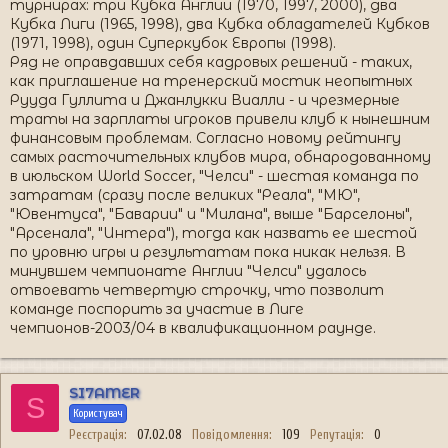
турнирах: три Кубка Англии (1970, 1997, 2000), два
Кубка Лиги (1965, 1998), два Кубка обладателей Кубков
(1971, 1998), один Суперкубок Европы (1998).
Ряд не оправдавших себя кадровых решений - таких,
как приглашение на тренерский мостик неопытных
Рууда Гуллита и Джанлукки Виалли - и чрезмерные
траты на зарплаты игроков привели клуб к нынешним
финансовым проблемам. Согласно новому рейтингу
самых расточительных клубов мира, обнародованному
в июльском World Soccer, "Челси" - шестая команда по
затратам (сразу после великих "Реала", "МЮ",
"Ювентуса", "Баварии" и "Милана", выше "Барселоны",
"Арсенала", "Интера"), тогда как назвать ее шестой
по уровню игры и результатам пока никак нельзя. В
минувшем чемпионате Англии "Челси" удалось
отвоевать четвертую строчку, что позволит
команде поспорить за участие в Лиге
чемпионов-2003/04 в квалификационном раунде.
SI7AMER
S
Користувач
Реєстрація
07.02.08
Повідомлення
109
Репутація
0