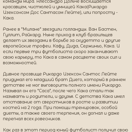
команды мира. Алессандро Дольче восхищается
красавцем, чистюлей и умницей Кака(Рикардо
Изексонсом Дос Сантасом Лейте), или попросту -
Кака.
Ранее в "Милане" звездили голландцы. Ван Бастен,
Гуллит, Райкард. Ныне приход в клуб бразильцев
делает их звездами в борьбе за скудетто и другие
европейские трофеи. Кафу, Дида, Сержиньо, Кака. И
если первые три футболиста скоро заканчивают
свою карьеру, то Кака в самом расцвете своих сил и
возможностей.
Дивное прозвище Рикардо Изексон Cантос Лейте
придумал его младший брат Диего, который в раннем
детстве не мог выговорить полного имени Рикардо.
Называл он его "Caca", после чего Кака стали так
называть и родители, и друзья. С детства Кака имел
отставание от сверстников в росте и развитии
костей на 2 года. При помощи тренировок, особой
диеты, а также своего терпения, он догнал и даже
перегнал всех ровесников.
Как раз в этот период юный футболист получил свою