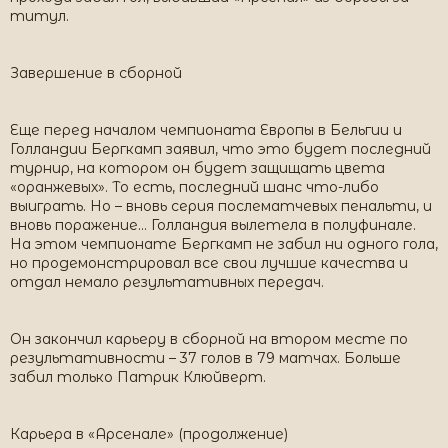
титул.
Завершение в сборной
Еще перед началом чемпионата Европы в Бельгии и
Голландии Бергкамп заявил, что это будет последний
турнир, на котором он будет защищать цвета
«оранжевых». То есть, последний шанс что-либо
выиграть. Но – вновь серия послематчевых пенальти, и
вновь поражение… Голландия вылетела в полуфинале.
На этом чемпионате Бергкамп не забил ни одного гола,
но продемонстрировал все свои лучшие качества и
отдал немало результативных передач.
Он закончил карьеру в сборной на втором месте по
результативности – 37 голов в 79 матчах. Больше
забил только Патрик Клюйверт.
Карьера в «Арсенале» (продолжение)