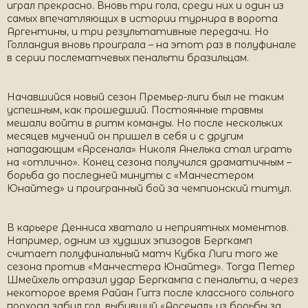
играл прекрасно. Вновь три гола, среди них и один из
самых впечатляющих в истории турнира в ворота
Аргентины, и три результативные передачи. Но
Голландия вновь проиграла – на этот раз в полуфинале
в серии послематчевых пенальти бразильцам.
Начавшийся новый сезон Премьер-лиги был не таким
успешным, как прошедший. Постоянные травмы
мешали войти в ритм команды. Но после нескольких
месяцев мучений он пришел в себя и с другим
нападающим «Арсенала» Николя Анелька стал играть
на «отлично». Конец сезона получился драматичным –
борьба до последней минуты с «Манчестером
Юнайтед» и проигранный бой за чемпионский титул.
В карьере Денниса хватало и неприятных моментов.
Например, одним из худших эпизодов Бергкамп
считает полуфинальный матч Кубка Лиги того же
сезона против «Манчестера Юнайтед». Тогда Петер
Шмейхель отразил удар Бергкампа с пенальти, а через
некоторое время Райан Гиггз после классного сольного
прохода забил гол, выбивший «Арсенал» из борьбы за