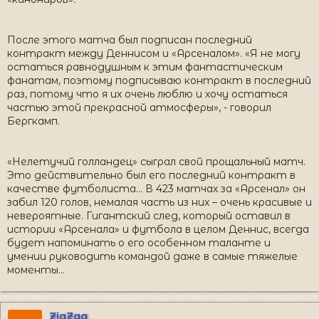
После этого матча был подписан последний
контракт между Деннисом и «Арсеналом». «Я не могу
остаться равнодушным к этим фантастическим
фанатам, поэтому подписываю контракт в последний
раз, потому что я их очень люблю и хочу остаться
частью этой прекрасной атмосферы», - говорил
Бергкамп.
«Нелетучий голландец» сыграл свой прощальный матч.
Это действительно был его последний контракт в
качестве футболиста… В 423 матчах за «Арсенал» он
забил 120 голов, немалая часть из них – очень красивые и
невероятные. Гигантский след, который оставил в
истории «Арсенала» и футбола в целом Деннис, всегда
будет напоминать о его особенном таланте и
умении руководить командой даже в самые тяжелые
моменты…
ZigZag