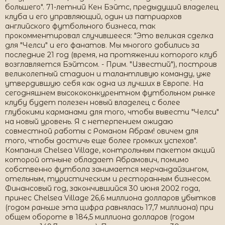
большего". 71-летний Кен Бэйтс, предыдущий владелец
клуба и его управляющий, один из патриархов
английского футбольного бизнеса, так
прокомментировал случившееся: "Это великая сделка
для "Челси" и его фанатов. Мы многого добились за
последние 21 год (время, на протяжении которого клуб
возглавляется Бэйтсом. - Прим. "Известий"), построив
великолепный стадион и талантливую команду, уже
утвердившую себя как одна из лучших в Европе. На
сегодняшнем высококонкурентном футбольном рынке
клубу будет полезен новый владелец с более
глубокими карманами для того, чтобы вывести "Челси"
на новый уровень. Я с нетерпением ожидаю
совместной работы с Романом Абрам! овичем для
того, чтобы достичь еще более громких успехов".
Компания Chelsea Village, контрольным пакетом акций
которой отныне обладает Абрамович, помимо
собственно футбола занимается мерчандайзингом,
отельным, туристическим и ресторанным бизнесом.
Финансовый год, закончившийся 30 июня 2002 года,
принес Chelsea Village 26,6 миллиона долларов убытков
(годом раньше эта цифра равнялась 17,7 миллиона) при
общем обороте в 184,5 миллиона долларов (годом