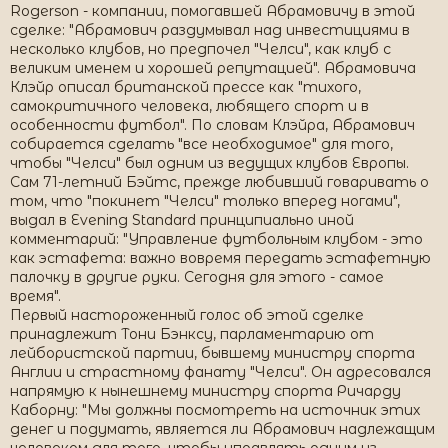
Rogerson - компании, помогавшей Абрамовичу в этой
сделке: "Абрамович раздумывал над инвестициями в
несколько клубов, но предпочел "Челси", как клуб с
великим именем и хорошей репутацией". Абрамовича
Клэйр описал британской прессе как "тихого,
самокритичного человека, любящего спорт и в
особенности футбол". По словам Клэйра, Абрамович
собирается сделать "все необходимое" для того,
чтобы "Челси" был одним из ведущих клубов Европы.
Сам 71-летний Бэйтс, прежде любивший говаривать о
том, что "покинет "Челси" только вперед ногами",
выдал в Evening Standard принципиально иной
комментарий: "Управление футбольным клубом - это
как эстафета: важно вовремя передать эстафетную
палочку в другие руки. Сегодня для этого - самое
время".
Первый настороженный голос об этой сделке
принадлежит Тони Бэнксу, парламентарию от
лейбористской партии, бывшему министру спорта
Англии и страстному фанату "Челси". Он адресовался
напрямую к нынешнему министру спорта Ричарду
Каборну: "Мы должны посмотреть на источник этих
денег и подумать, является ли Абрамович надлежащим