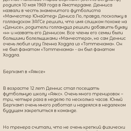
родился 10 мая 1969 года в Амстердаме. Денниса
назвали в честь знаменитого футболиста
«Манчестер Юнайтед» Дениса Ло, правда, поскольку в
голландском ЗАГСе решили, что имя слишком похоже на
«Денисе», родители голландца решили добавить букву
«н» и назвать его Деннисом. Все члены его семьи были
большими болельщиками «Манчестера», но сам Деннис
очень любил игру Гленна Ходдла из «Тоттенхэма». Он
не был фанатом «Тоттенхэма» - он был фанатом
Ходдла.
Бергкамп в «Аяксе»
В возрасте 12 лет Деннис стал посещать
футбольную школу «Аякс». Очень много тренировок –
три, четыре раза в неделю по несколько часов. Юный
Бергкамп очень много работал и надеялся в недалеком
будущем закрепиться в команде.
Но тренера считали, что не очень крепкий физически