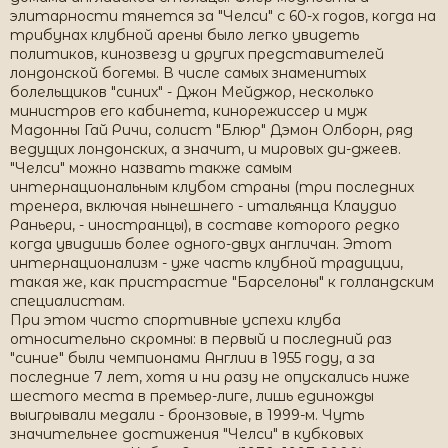
элитарности тянется за "Челси" с 60-х годов, когда на
трибунах клубной арены было легко увидеть
политиков, кинозвезд и других представителей
лондонской богемы. В числе самых знаменитых
болельщиков "синих" - Джон Мейджор, несколько
министров его кабинета, кинорежиссер и муж
Мадонны Гай Ричи, солист "Блюр" Дэмон Олборн, ряд
ведущих лондонских, а значит, и мировых ди-джеев.
"Челси" можно назвать также самым
интернациональным клубом страны (три последних
тренера, включая нынешнего - итальянца Клаудио
Раньери, - иностранцы), в составе которого редко
когда увидишь более одного-двух англичан. Этот
интернационализм - уже часть клубной традиции,
такая же, как пристрастие "Барселоны" к голландским
специалистам.
При этом чисто спортивные успехи клуба
относительно скромны: в первый и последний раз
"синие" были чемпионами Англии в 1955 году, а за
последние 7 лет, хотя и ни разу не опускались ниже
шестого места в премьер-лиге, лишь единожды
выигрывали медали - бронзовые, в 1999-м. Чуть
значительнее достижения "Челси" в кубковых